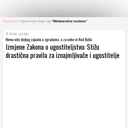
Naslovnica
/
Vijesti koje imaju tag
"Ministarstvo turizma"
KATEGORIJE
26.06. (13:00)
Nema više divljeg zapada u zgradama, a za neke ni Red Bulla
HRVATSKI
Izmjene Zakona o ugostiteljstvu: Stižu
WEB
drastična pravila za iznajmljivače i ugostitelje