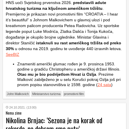
HNS uoči Svjetskog prvenstva 2026.
predstavili adute
hrvatskog turizma na ključnom američkom tržištu
.
Premijerno je prikazan novi promotivni film “CROATIA – I hear
it’s beautiful“ s Johnom Malkovichem u glavnoj ulozi i pod
kreativnom palicom producenta Petea Radovicha. Uz sportske
legende poput Luke Modrića, Zlatka Dalića i Tonija Kukoča,
događanje je okupilo brojne uglednike. Ministar Glavina i
direktor Staničić
istaknuli su rast američkog tržišta od preko
30%
u odnosu na 2019. godinu te uvođenje 440 izravnih letova.
SeeBIZ
Znameniti američki glumac rođen je 9. prosinca 1953.
godine u gradiću Christopheru u američkoj državi Illinois.
Otac mu je bio podrijetlom Hrvat iz Ozlja
. Prezime
Malković zabilježeno je u selu Korušci pokraj Ozlja još pri
prvom popisu stanovništva iz 1598. godine (
24 sata
)
John Malkovich
Ministarstvo turizma
promotivni film
24.10.2021. (13:00)
Nema zime
Nikolina Brnjac: ‘Sezona je na korak od
rekorda, na dobrom smo putu‘