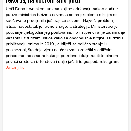
Uoči Dana hrvatskog turizma koji se održavaju nakon godine
pauze ministrica turizma osvrnula se na probleme s kojim se
suočava te procijenila još trajuću sezonu. Najveći problem,
ističe, nedostatak je radne snage, a strategija Ministarstva je
poticanje cjelogodišnjeg poslovanja, no i stipendiranje zanimanja
vezanih uz turizam. Ističe kako se obogodišnje brojke u turizmu
približavaju onima iz 2019., a bilježi se odlično stanje i u
postsezoni, što daje vjeru da će sezona završiti s odličnim
prihodima, no smatra kako je potrebno i dalje raditi te planira
povući sredstva iz fondova i dalje jačati tu gospodarsku granu.
Jutarnji list