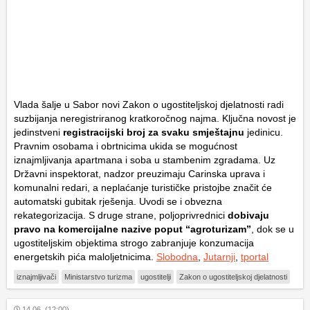
Vlada šalje u Sabor novi Zakon o ugostiteljskoj djelatnosti radi
suzbijanja neregistriranog kratkoročnog najma. Ključna novost je
jedinstveni
registracijski broj za svaku smještajnu
jedinicu.
Pravnim osobama i obrtnicima ukida se mogućnost
iznajmljivanja apartmana i soba u stambenim zgradama. Uz
Državni inspektorat, nadzor preuzimaju Carinska uprava i
komunalni redari, a neplaćanje turističke pristojbe značit će
automatski gubitak rješenja. Uvodi se i obvezna
rekategorizacija. S druge strane, poljoprivrednici
dobivaju
pravo na komercijalne nazive poput “agroturizam”
, dok se u
ugostiteljskim objektima strogo zabranjuje konzumacija
energetskih pića maloljetnicima.
Slobodna
,
Jutarnji
,
tportal
iznajmljivači
Ministarstvo turizma
ugostitelji
Zakon o ugostiteljskoj djelatnosti
14.06. (12:00)