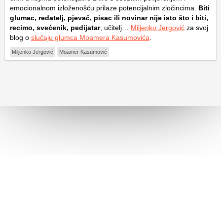
emocionalnom izloženošću prilaze potencijalnim zločincima.
Biti
glumac, redatelj, pjevač, pisac ili novinar nije isto što i biti,
recimo, svećenik, pedijatar
, učitelj…
Miljenko Jergović
za svoj
blog o
slučaju glumca Moamera Kasumovića
.
Miljenko Jergović
Moamer Kasumović