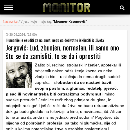
Naslovnica
/
Vijesti koje imaju tag
"Moamer Kasumović"
KATEGORIJE
30.09.2024. (18:00)
'Humanije je osuditi ga na smrt, nego ga doživotno isključiti iz života'
HRVATSKI
Jergović: Lud, zbunjen, normalan, ili samo ono
WEB
što se da zamisliti, to se da i oprostiti
Zašto bi, recimo, strojarski inženjer, apotekar ili
odvjetnik nakon odsluženja kazne za neko
zlodjelo bio – u slučaju da nema drugih sudskih
zapreka – s
lobodan da se nastavi baviti
svojim poslom, a glumac, redatelj, pjevač,
pisac ili novinar treba biti ostracizmu podvrgnut
i mimo
sudske presude? Jedni će reći: zbog primjera drugima, iz
odgojnih razloga! I još će reći: da žrtve ne budu retraumatizirane
dok ga budu gledale na televiziji, u kinu, u novinama, itd. Ali zar
to ne znači da onda nismo jednaki pred sudom? Pogotovu što
nijedna od pobrojanih profesija, pa tako ni glumačka, nije od
onih u kojima potencijalne žrtve s osobitim povjerenjem i