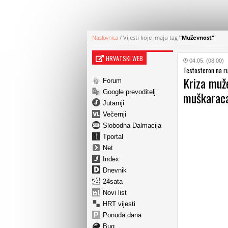
Naslovnica
/
Vijesti koje imaju tag
"Muževnost"
HRVATSKI WEB
04.05. (08:00)
Testosteron na r
Kriza muž
Forum
Google prevoditelj
muškaraca
Jutarnji
Večernji
Slobodna Dalmacija
Tportal
Net
Index
Dnevnik
24sata
Novi list
HRT vijesti
Ponuda dana
Bug