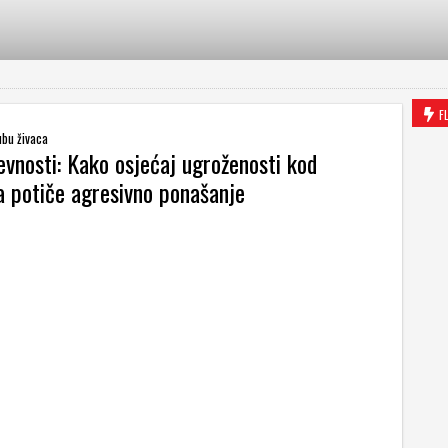
F
ubu živaca
evnosti: Kako osjećaj ugroženosti kod
 potiče agresivno ponašanje