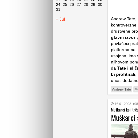
24
25
26
27
28
29
30
31
Andrew Tate, 
« Jul
kontroverzne i
društvene prob
glavni izvor
privlačeći pr
platformama. 
uspjeha, ima 
njihovom ponaš
da
Tate i sli
bi profitirali
,
unosi dodatn
Andrew Tate
M
16.01.2023. (08
Muškarci koji trč
Muškarci 