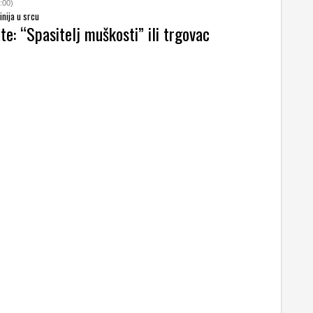
:00)
inija u srcu
e: “Spasitelj muškosti” ili trgovac