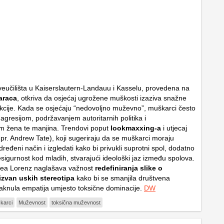
veučilišta u Kaiserslautern-Landauu i Kasselu, provedena na
araca
, otkriva da osjećaj ugrožene muškosti izaziva snažne
kcije. Kada se osjećaju “nedovoljno muževno”, muškarci često
agresijom, podržavanjem autoritarnih politika i
om žena te manjina. Trendovi poput
lookmaxxing-a
i utjecaj
pr. Andrew Tate), koji sugeriraju da se muškarci moraju
ređeni način i izgledati kako bi privukli suprotni spol, dodatno
sigurnost kod mladih, stvarajući ideološki jaz između spolova.
Lea Lorenz naglašava važnost
redefiniranja slike o
zvan uskih stereotipa
kako bi se smanjila društvena
taknula empatija umjesto toksične dominacije.
DW
karci
Muževnost
toksična muževnost