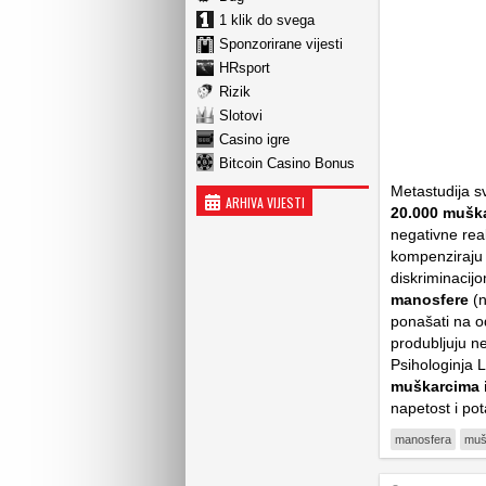
1 klik do svega
Sponzorirane vijesti
HRsport
Rizik
Slotovi
Casino igre
Bitcoin Casino Bonus
Metastudija s
ARHIVA VIJESTI
20.000 mušk
negativne rea
kompenziraju 
diskriminacij
manosfere
(n
ponašati na od
produbljuju ne
Psihologinja 
muškarcima i
napetost i po
manosfera
muš