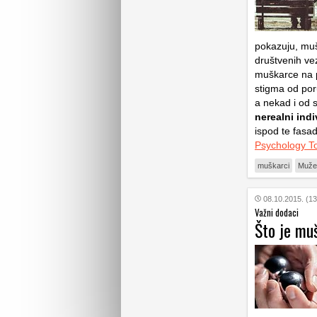
pokazuju, mušk
društvenih ve
muškarce na po
stigma od por
a nekad i od
nerealni ind
ispod te fasad
Psychology T
muškarci
Muže
08.10.2015. (13
Važni dodaci
Što je mu