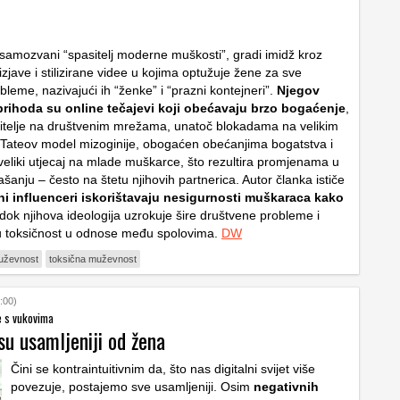
samozvani “spasitelj moderne muškosti”, gradi imidž kroz
zjave i stilizirane videe u kojima optužuje žene za sve
leme, nazivajući ih “ženke” i “prazni kontejneri”.
Njegov
 prihoda su online tečajevi koji obećavaju brzo bogaćenje
,
atitelje na društvenim mrežama, unatoč blokadama na velikim
Tateov model mizoginije, obogaćen obećanjima bogatstva i
veliki utjecaj na mlade muškarce, što rezultira promjenama u
anju – često na štetu njihovih partnerica. Autor članka ističe
čni influenceri iskorištavaju nesigurnosti muškaraca kako
 dok njihova ideologija uzrokuje šire društvene probleme i
u toksičnost u odnose među spolovima.
DW
uževnost
toksična muževnost
:00)
e s vukovima
su usamljeniji od žena
Čini se kontraintuitivnim da, što nas digitalni svijet više
povezuje, postajemo sve usamljeniji. Osim
negativnih