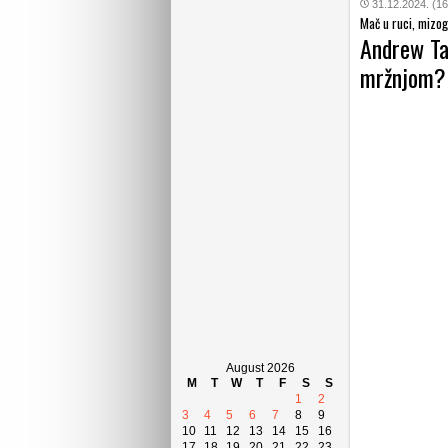
31.12.2024. (16
Mač u ruci, mizog
Andrew Tat
mržnjom?
August 2026
M
T
W
T
F
S
S
1
2
3
4
5
6
7
8
9
10
11
12
13
14
15
16
17
18
19
20
21
22
23