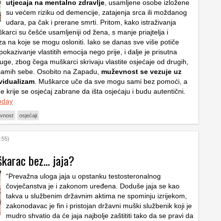
utjecaja na mentalno zdravlje
, usamljene osobe izložene
su većem riziku od demencije, zatajenja srca ili moždanog
udara, pa čak i prerane smrti. Pritom, kako istraživanja
arci su češće usamljeniji od žena, s manje priajtelja i
za na koje se mogu osloniti. Iako se danas sve više potiče
kazivanje vlastitih emocija nego prije, i dalje je prisutna
uge, zbog čega muškarci skrivaju vlastite osjećaje od drugih,
 samih sebe. Osobito na Zapadu,
muževnost se vezuje uz
ividualizam
. Muškarce uče da sve mogu sami bez pomoći, a
e krije se osjećaj zabrane da išta osjećaju i budu autentični.
oday
vnost
osjećaji
:55)
škarac bez… jaja?
“Prevažna uloga jaja u opstanku testosteronalnog
čovječanstva je i zakonom uređena. Doduše jaja se kao
takva u službenim državnim aktima ne spominju izrijekom,
zakonodavac je fin i pristojan državni muški službenik koji je
mudro shvatio da će jaja najbolje zaštititi tako da se pravi da