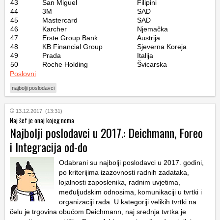
43
San Miguel
Filipini
44
3M
SAD
45
Mastercard
SAD
46
Karcher
Njemačka
47
Erste Group Bank
Austrija
48
KB Financial Group
Sjeverna Koreja
49
Prada
Italija
50
Roche Holding
Švicarska
Poslovni
najbolji poslodavci
13.12.2017. (13:31)
Naj šef je onaj kojeg nema
Najbolji poslodavci u 2017.: Deichmann, Foreo
i Integracija od-do
Odabrani su najbolji poslodavci u 2017. godini,
po kriterijima izazovnosti radnih zadataka,
lojalnosti zaposlenika, radnim uvjetima,
međuljudskim odnosima, komunikaciji u tvrtki i
organizaciji rada. U kategoriji velikih tvrtki na
čelu je trgovina obućom Deichmann, naj srednja tvrtka je