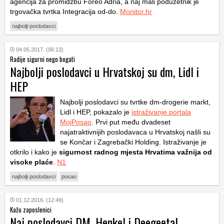
agencija za promidžbu Foreo Adria, a naj mali poduzetnik je
trgovačka tvrtka Integracija od-do.
Monitor.hr
najbolji poslodavci
04.05.2017. (06:13)
Radije sigurni nego bogati
Najbolji poslodavci u Hrvatskoj su dm, Lidl i
HEP
Najbolji poslodavci su tvrtke dm-drogerie markt,
Lidl i HEP, pokazalo je
istraživanje portala
MojPosao
. Prvi put među dvadeset
najatraktivnijih poslodavaca u Hrvatskoj našli su
se Končar i Zagrebački Holding. Istraživanje je
otkrilo i kako je
sigurnost radnog mjesta Hrvatima važnija od
visoke plaće
.
N1
najbolji poslodavci
posao
01.12.2016. (12:49)
Kažu zaposlenici
Naj poslodavci DM, Henkel i Deegeetal