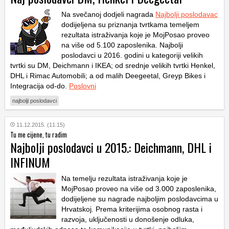
Na svečanoj dodjeli nagrada
Najbolji poslodavac
dodijeljena su priznanja tvrtkama temeljem
rezultata istraživanja koje je MojPosao proveo
na više od 5.100 zaposlenika. Najbolji
poslodavci u 2016. godini u kategoriji velikih
tvrtki su DM, Deichmann i IKEA; od srednje velikih tvrtki Henkel,
DHL i Rimac Automobili; a od malih Deegeetal, Greyp Bikes i
Integracija od-do.
Poslovni
najbolji poslodavci
11.12.2015. (11:15)
Tu me cijene, tu radim
Najbolji poslodavci u 2015.: Deichmann, DHL i
INFINUM
Na temelju rezultata istraživanja koje je
MojPosao proveo na više od 3.000 zaposlenika,
dodijeljene su nagrade najboljim poslodavcima u
Hrvatskoj. Prema kriterijima osobnog rasta i
razvoja, uključenosti u donošenje odluka,