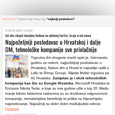
Naslovnica
/
Vijesti koje imaju tag
"najbolji poslodavci"
KATEGORIJE
09.02.2024. (13:00)
Još ako skupiš dovoljno bodova na njihovoj kartici, kraja sreći nema
HRVATSKI
Najpoželjniji poslodavac u Hrvatskoj i dalje
WEB
DM, tehnološke kompanije sve privlačnije
Trgovina dm-drogerie markt opet je, četrnaestu
godinu za redom, najpoželjniji poslodavac u
Hrvatskoj. Nakon dm-a Hrvati bi najradije radili u
Lidlu te Rimac Groupi. Slijede Müller trgovina pa
A1 Hrvatska.
Zamjetan je i skok tehnoloških
kompanija kao što su Google Hrvatska
, Microsoft Hrvatska te
Ericsson Nikola Tesla, a koje su ove godine ušle u top 20. Među
manje bitnim faktorima radnicima su su društvena odgovornost
kompanije, nematerijalne beneficije te prilika za hijerarhijsko
napredovanje. Najvažniji su dobri dobri međuljudski odnosi.
Poslovni