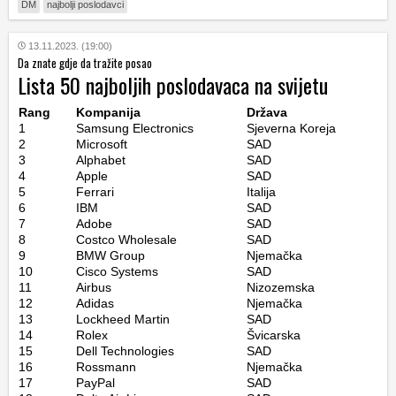
DM
najbolji poslodavci
13.11.2023. (19:00)
Da znate gdje da tražite posao
Lista 50 najboljih poslodavaca na svijetu
Rang
Kompanija
Država
1
Samsung Electronics
Sjeverna Koreja
2
Microsoft
SAD
3
Alphabet
SAD
4
Apple
SAD
5
Ferrari
Italija
6
IBM
SAD
7
Adobe
SAD
8
Costco Wholesale
SAD
9
BMW Group
Njemačka
10
Cisco Systems
SAD
11
Airbus
Nizozemska
12
Adidas
Njemačka
13
Lockheed Martin
SAD
14
Rolex
Švicarska
15
Dell Technologies
SAD
16
Rossmann
Njemačka
17
PayPal
SAD