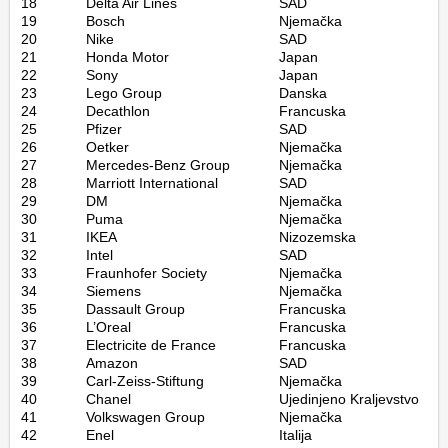
18
Delta Air Lines
SAD
19
Bosch
Njemačka
20
Nike
SAD
21
Honda Motor
Japan
22
Sony
Japan
23
Lego Group
Danska
24
Decathlon
Francuska
25
Pfizer
SAD
26
Oetker
Njemačka
27
Mercedes-Benz Group
Njemačka
28
Marriott International
SAD
29
DM
Njemačka
30
Puma
Njemačka
31
IKEA
Nizozemska
32
Intel
SAD
33
Fraunhofer Society
Njemačka
34
Siemens
Njemačka
35
Dassault Group
Francuska
36
L’Oreal
Francuska
37
Electricite de France
Francuska
38
Amazon
SAD
39
Carl-Zeiss-Stiftung
Njemačka
40
Chanel
Ujedinjeno Kraljevstvo
41
Volkswagen Group
Njemačka
42
Enel
Italija