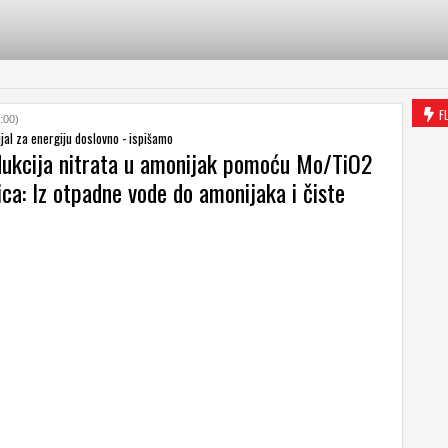
F
:00)
ijal za energiju doslovno - ispišamo
dukcija nitrata u amonijak pomoću Mo/TiO2
ca: Iz otpadne vode do amonijaka i čiste