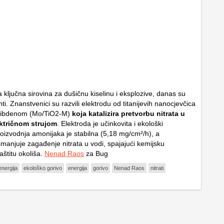
a ključna sirovina za dušičnu kiselinu i eksplozive, danas su
ti. Znanstvenici su razvili elektrodu od titanijevih nanocjevčica
libdenom (Mo/TiO2-M)
koja katalizira pretvorbu nitrata u
ktričnom strujom
. Elektroda je učinkovita i ekološki
proizvodnja amonijaka je stabilna (5,18 mg/cm²/h), a
manjuje zagađenje nitrata u vodi, spajajući kemijsku
zaštitu okoliša.
Nenad Raos
za Bug
energija
ekološko gorivo
energija
gorivo
Nenad Raos
nitrati