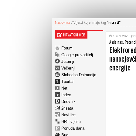
Naslovnica
/
Vijesti koje imaju tag
"nitrati"
HRVATSKI WEB
13.09.2025. (21
A gle nas. Potenc
Elektrore
Forum
Google prevoditelj
nanocjevči
Jutarnji
energije
Večernji
Slobodna Dalmacija
Tportal
Net
Index
Dnevnik
24sata
Novi list
HRT vijesti
Ponuda dana
Bug