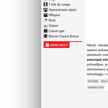
1 klik do svega
Sponzorirane vijesti
HRsport
Rizik
Slotovi
Casino igre
Bitcoin Casino Bonus
ARHIVA VIJESTI
Nitrati, nekad
opasni polutan
obloženih mo
amonijak ele
prihvatljiva, 
istovremeno s
tehnologiju i 
amonijak
čista 
otpadne vode