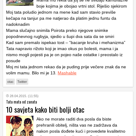
Mama mu rekla da joj se ne sviđaju kamuflažne
boje kojima je obojao vrtni stol. Riješio sjekirom
Moj tata poludio jednom na mene kad sam stavio previše
kečapa na tanjur pa me natjerao da platim jednu funtu da
nadoknadim
Mama slučajno snimila Poirota preko njegove snimke
popodnevnog rugbyja, sjedio u šupi dva sata da se smiri
Kad sam premalo ispekao tost – “bacanje kruha i mehanizma”
Tata napravio rižoto koji je imao okus po bolesti, mama i ja
nismo mogli pojesti pa je on pojeo naše ostatke
i
preostalo iz
posude
Moj mi tata jednom rekao da je puding prije večere znak da ne
volim mamu. Bilo mi je 13.
Mashable
otac
Twitter
28.04.2015. (11:55)
Tata mata od zanata
10 savjeta kako biti bolji otac
Ako ne morate raditi dva posla da biste
prehranili obitelj, ništa vas ne zadržava da
nakon posla dođete kući i provedete kvalitetno