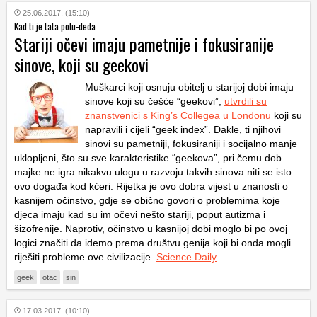
25.06.2017. (15:10)
Kad ti je tata polu-deda
Stariji očevi imaju pametnije i fokusiranije
sinove, koji su geekovi
Muškarci koji osnuju obitelj u starijoj dobi imaju
sinove koji su češće “geekovi”,
utvrdili su
znanstvenici s King’s Collegea u Londonu
koji su
napravili i cijeli “geek index”. Dakle, ti njihovi
sinovi su pametniji, fokusiraniji i socijalno manje
uklopljeni, što su sve karakteristike “geekova”, pri čemu dob
majke ne igra nikakvu ulogu u razvoju takvih sinova niti se isto
ovo događa kod kćeri. Rijetka je ovo dobra vijest u znanosti o
kasnijem očinstvo, gdje se obično govori o problemima koje
djeca imaju kad su im očevi nešto stariji, poput autizma i
šizofrenije. Naprotiv, očinstvo u kasnijoj dobi moglo bi po ovoj
logici značiti da idemo prema društvu genija koji bi onda mogli
riješiti probleme ove civilizacije.
Science Daily
geek
otac
sin
17.03.2017. (10:10)