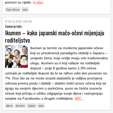
pomoći su rijetki.
H-alter
Dan očeva
otac
09.12.2018. (06:30)
Samuraj-tata
Ikumen – kako japanski mačo-očevi mijenjaju
roditeljstvo
Ikumen je termin za moderne japanske očeve
koji su preokrenuli paradigmu obitelji u Japanu –
umjesto žena, koje ondje imaju vrlo tradicionalnu
ulogu, ikumeni su ti koji odlaze na roditeljski
dopust – prije 6 godina samo 1,9% očeva
uzimalo je roditeljski dopust da bi se njihov udio lani povećao na
7%. Ono što se ne može izraziti statistički je vidljiva promjena
odnosa prema poslu i obitelji – daleko češći prizor očeva koji se
igraju sa svojom djecom u parkićima, puno se češće susreće
očeve koji pričaju o užitku odgajanja svoje djece i razmjenjuju
savjete na Facebooku s drugim roditeljima.
BBC
…
djeca
Ikumen
Japan
otac