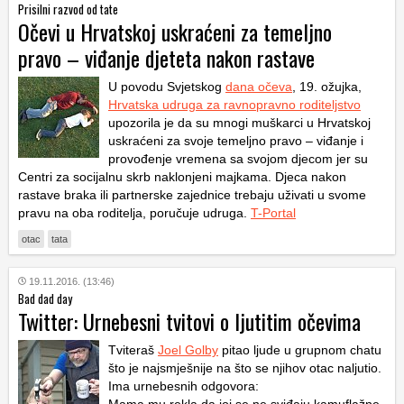
Prisilni razvod od tate
Očevi u Hrvatskoj uskraćeni za temeljno
pravo – viđanje djeteta nakon rastave
U povodu Svjetskog
dana očeva
, 19. ožujka,
Hrvatska udruga za ravnopravno roditeljstvo
upozorila je da su mnogi muškarci u Hrvatskoj
uskraćeni za svoje temeljno pravo – viđanje i
provođenje vremena sa svojom djecom jer su
Centri za socijalnu skrb naklonjeni majkama. Djeca nakon
rastave braka ili partnerske zajednice trebaju uživati u svome
pravu na oba roditelja, poručuje udruga.
T-Portal
otac
tata
19.11.2016. (13:46)
Bad dad day
Twitter: Urnebesni tvitovi o ljutitim očevima
Tviteraš
Joel Golby
pitao ljude u grupnom chatu
što je najsmješnije na što se njihov otac naljutio.
Ima urnebesnih odgovora: