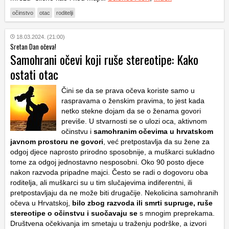
očinstvo
otac
roditelji
18.03.2024. (21:00)
Sretan Dan očeva!
Samohrani očevi koji ruše stereotipe: Kako
ostati otac
Čini se da se prava očeva koriste samo u
raspravama o ženskim pravima, to jest kada
netko stekne dojam da se o ženama govori
previše. U stvarnosti se o ulozi oca, aktivnom
očinstvu i
samohranim očevima u hrvatskom
javnom prostoru ne govori
, već pretpostavlja da su žene za
odgoj djece naprosto prirodno sposobnije, a muškarci sukladno
tome za odgoj jednostavno nesposobni. Oko 90 posto djece
nakon razvoda pripadne majci. Često se radi o dogovoru oba
roditelja, ali muškarci su u tim slučajevima indiferentni, ili
pretpostavljaju da ne može biti drugačije. Nekolicina samohranih
očeva u Hrvatskoj,
bilo zbog razvoda ili smrti supruge, ruše
stereotipe o očinstvu i suočavaju se
s mnogim preprekama.
Društvena očekivanja im smetaju u traženju podrške, a izvori