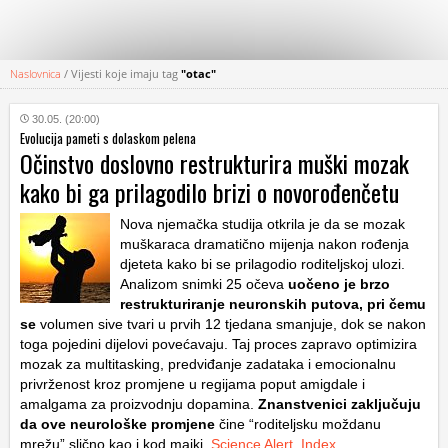
Naslovnica
/
Vijesti koje imaju tag
"otac"
KATEGORIJE
30.05. (20:00)
Evolucija pameti s dolaskom pelena
HRVATSKI
Očinstvo doslovno restrukturira muški mozak
WEB
kako bi ga prilagodilo brizi o novorođenčetu
Nova njemačka studija otkrila je da se mozak
muškaraca dramatično mijenja nakon rođenja
djeteta kako bi se prilagodio roditeljskoj ulozi.
Analizom snimki 25 očeva
uočeno je brzo
restrukturiranje neuronskih putova, pri čemu
se
volumen sive tvari u prvih 12 tjedana smanjuje, dok se nakon
toga pojedini dijelovi povećavaju. Taj proces zapravo optimizira
mozak za multitasking, predviđanje zadataka i emocionalnu
privrženost kroz promjene u regijama poput amigdale i
amalgama za proizvodnju dopamina.
Znanstvenici zaključuju
da ove neurološke promjene
čine “roditeljsku moždanu
mrežu” slično kao i kod majki.
Science Alert
,
Index