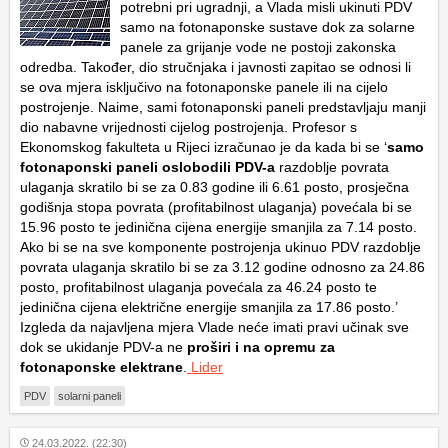
potrebni pri ugradnji, a Vlada misli ukinuti PDV
samo na fotonaponske sustave dok za solarne
panele za grijanje vode ne postoji zakonska
odredba. Također, dio stručnjaka i javnosti zapitao se odnosi li
se ova mjera isključivo na fotonaponske panele ili na cijelo
postrojenje. Naime, sami fotonaponski paneli predstavljaju manji
dio nabavne vrijednosti cijelog postrojenja. Profesor s
Ekonomskog fakulteta u Rijeci izračunao je da kada bi se ‘
samo
fotonaponski paneli oslobodili PDV-a
razdoblje povrata
ulaganja skratilo bi se za 0.83 godine ili 6.61 posto, prosječna
godišnja stopa povrata (profitabilnost ulaganja) povećala bi se
15.96 posto te jedinična cijena energije smanjila za 7.14 posto.
Ako bi se na sve komponente postrojenja ukinuo PDV razdoblje
povrata ulaganja skratilo bi se za 3.12 godine odnosno za 24.86
posto, profitabilnost ulaganja povećala za 46.24 posto te
jedinična cijena električne energije smanjila za 17.86 posto.’
Izgleda da najavljena mjera Vlade neće imati pravi učinak sve
dok se ukidanje PDV-a ne
proširi i na opremu za
fotonaponske elektrane
.
Lider
PDV
solarni paneli
24.03.2022. (22:30)