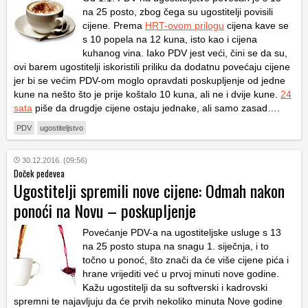
na 25 posto, zbog čega su ugostitelji povisili
cijene. Prema
HRT-ovom prilogu
cijena kave se
s 10 popela na 12 kuna, isto kao i cijena
kuhanog vina. Iako PDV jest veći, čini se da su,
ovi barem ugostitelji iskoristili priliku da dodatnu povećaju cijene
jer bi se većim PDV-om moglo opravdati poskupljenje od jedne
kune na nešto što je prije koštalo 10 kuna, ali ne i dvije kune.
24
sata
piše da drugdje cijene ostaju jednake, ali samo zasad….
PDV
ugostiteljstvo
30.12.2016. (09:56)
Doček pedevea
Ugostitelji spremili nove cijene: Odmah nakon
ponoći na Novu – poskupljenje
Povećanje PDV-a na ugostiteljske usluge s 13
na 25 posto stupa na snagu 1. siječnja, i to
točno u ponoć, što znači da će više cijene pića i
hrane vrijediti već u prvoj minuti nove godine.
Kažu ugostitelji da su softverski i kadrovski
spremni te najavljuju da će prvih nekoliko minuta Nove godine