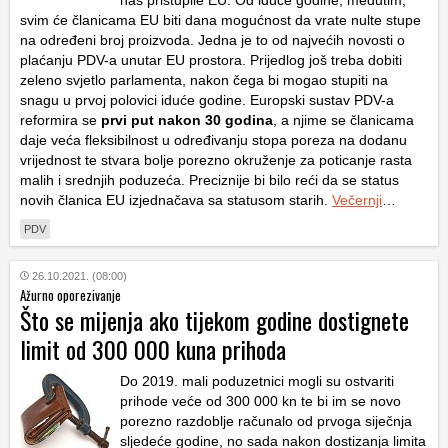
nas pristupile EU. Od iduće godine, međutim,
svim će članicama EU biti dana mogućnost da vrate nulte stupe
na određeni broj proizvoda. Jedna je to od najvećih novosti o
plaćanju PDV-a unutar EU prostora. Prijedlog još treba dobiti
zeleno svjetlo parlamenta, nakon čega bi mogao stupiti na
snagu u prvoj polovici iduće godine. Europski sustav PDV-a
reformira se
prvi put nakon 30 godina
, a njime se članicama
daje veća fleksibilnost u određivanju stopa poreza na dodanu
vrijednost te stvara bolje porezno okruženje za poticanje rasta
malih i srednjih poduzeća. Preciznije bi bilo reći da se status
novih članica EU izjednačava sa statusom starih.
Večernji
…
PDV
26.10.2021. (08:00)
Ažurno oporezivanje
Što se mijenja ako tijekom godine dostignete
limit od 300 000 kuna prihoda
Do 2019. mali poduzetnici mogli su ostvariti
prihode veće od 300 000 kn te bi im se novo
porezno razdoblje računalo od prvoga siječnja
sljedeće godine, no sada nakon dostizanja limita