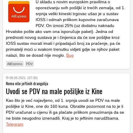
U skladu s novim europskim pravilima o
oporezivanju svih pošiljki iz trećih zemalja, od 1.
srpnja veliki kineski trgovac ušao je u sustav
IOSS i odmah prilikom kupovine zaračunava
PDV. On iznosi 25% (uz dodatnu naknadu
Hrvatske pošte ako vam ona isporučuje paket). Jedna od
prednosti novog sustava je i činjenica da će sve pošiljke kroz
IOSS sustav morati imati i pripadajući broj za praćenje, pa će
primatelji moći u svakom trenutku vidjeti gdje se njihov paket
nalazi, što se dosad nije moglo.
Bug
AliExpress
PDV
08.05.2021. (07:30)
Nema više jeftinih drangulija
Uvodi se PDV na male pošiljke iz Kine
Kao što je već najavljeno, od 1. srpnja uvodi se PDV na male
pošiljke iz Kine, one do 160 kuna. Obratite pozornost na to je li
PDV uračunat u cijenu ili ga plaćate prilikom preuzimanja da se
ne biste neugodno iznenadili. Kraj je to jeftinim narudžbama.
Telegram