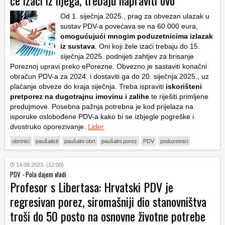
će izaći iz njega, trebaju napraviti ovo
Od 1. siječnja 2025., prag za obvezan ulazak u
sustav PDV-a povećava se na 60.000 eura,
omogućujući mnogim poduzetnicima izlazak
iz sustava
. Oni koji žele izaći trebaju do 15.
siječnja 2025. podnijeti zahtjev za brisanje
Poreznoj upravi preko ePorezne. Obvezno je sastaviti konačni
obračun PDV-a za 2024. i dostaviti ga do 20. siječnja 2025., uz
plaćanje obveze do kraja siječnja. Treba ispraviti
iskorišteni
pretporez na dugotrajnu imovinu i zalihe
te riješiti primljene
predujmove. Posebna pažnja potrebna je kod prijelaza na
isporuke oslobođene PDV-a kako bi se izbjegle pogreške i
dvostruko oporezivanje.
Lider
obrtnici
paušalisti
paušalni obrt
paušalni porez
PDV
poduzetnici
14.09.2023. (12:00)
PDV - Pola dajem vladi
Profesor s Libertasa: Hrvatski PDV je
regresivan porez, siromašniji dio stanovništva
troši do 50 posto na osnovne životne potrebe