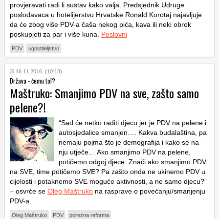
provjeravati radi li sustav kako valja. Predsjednik Udruge
poslodavaca u hotelijerstvu Hrvatske Ronald Korotaj najavljuje
da će zbog više PDV-a čaša nekog pića, kava ili neki obrok
poskupjeti za par i više kuna.
Poslovni
PDV
ugostiteljstvo
16.11.2016. (10:13)
Država - čemu to!?
Maštruko: Smanjimo PDV na sve, zašto samo
pelene?!
“Sad će netko raditi djecu jer je PDV na pelene i
autosjedalice smanjen…. Kakva budalaština, pa
nemaju pojma što je demografija i kako se na
nju utječe… Ako smanjimo PDV na pelene,
potičemo odgoj djece. Znači ako smanjimo PDV
na SVE, time potičemo SVE? Pa zašto onda ne ukinemo PDV u
cijelosti i potaknemo SVE moguće aktivnosti, a ne samo djecu?”
– osvrće se
Oleg Maštruko
na rasprave o povećanju/smanjenju
PDV-a.
Oleg Maštruko
PDV
porezna reforma