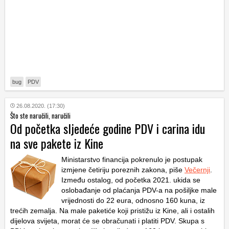
bug
PDV
26.08.2020. (17:30)
Što ste naručili, naručili
Od početka sljedeće godine PDV i carina idu
na sve pakete iz Kine
Ministarstvo financija pokrenulo je postupak
izmjene četiriju poreznih zakona, piše
Večernji
.
Između ostalog, od početka 2021. ukida se
oslobađanje od plaćanja PDV-a na pošiljke male
vrijednosti do 22 eura, odnosno 160 kuna, iz
trećih zemalja. Na male paketiće koji pristižu iz Kine, ali i ostalih
dijelova svijeta, morat će se obračunati i platiti PDV. Skupa s