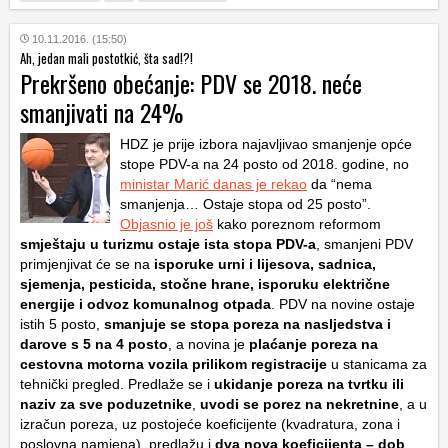
10.11.2016. (15:50)
Ah, jedan mali postotkić, šta sad!?!
Prekršeno obećanje: PDV se 2018. neće
smanjivati na 24%
HDZ je prije izbora najavljivao smanjenje opće
stope PDV-a na 24 posto od 2018. godine, no
ministar Marić danas je rekao
da “nema
smanjenja… Ostaje stopa od 25 posto”.
Objasnio je još
kako poreznom reformom
smještaju u turizmu ostaje ista stopa PDV-a
, smanjeni PDV
primjenjivat će se na
isporuke urni i lijesova, sadnica,
sjemenja, pesticida, stočne hrane, isporuku električne
energije i odvoz komunalnog otpada
. PDV na novine ostaje
istih 5 posto,
smanjuje se stopa poreza na nasljedstva i
darove s 5 na 4 posto
, a novina je
plaćanje poreza na
cestovna motorna vozila prilikom registracije
u stanicama za
tehnički pregled. Predlaže se i
ukidanje poreza na tvrtku ili
naziv za sve poduzetnike
,
uvodi se porez na nekretnine
, a u
izračun poreza, uz postojeće koeficijente (kvadratura, zona i
poslovna namjena), predlažu i
dva nova koeficijenta – dob