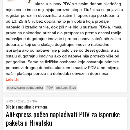
ulaze u sustav PDV-a s prvim danom sljedećeg
mjeseca te im se mijenjaju porezne stope. Dužni su se prijaviti u
registar poreznih obveznika, a zatim ih oporezuju po stopama
od 13, 25 ili 5 % bez obzira na to je li dobra koja prodaje
nabavio ili izradio ranije, dok još nije bio u sustavu PDV-a. Imaju
pravo na naknadno priznati dio pretporeza prema osnovi ranije
nabavljene dugotrajne imovine i prema osnovi zatečenih zaliha
dobara, a koji se u slučaju dugotrajne imovine naknadno
ispravlja ako od nabave nije prošlo više od deset godina, a za
ostalu dugotrajnu imovinu ako od nabave nije proteklo više od
pet godina. Samo se fizičkim osobama koje ostvaruju primitke
po osnovi drugog dohotka ulaskom u sustav PDV-a ne mijenja
način plaćanja poreza na dohodak i obveznih doprinosa.
Lider.hr
oporezivanje poduzetnika
PDV
poduzetništvo
03.07.2021. (17:30)
Bilo je samo pitanje vremena
AliExpress počeo naplaćivati PDV za isporuke
paketa u Hrvatsku