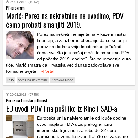
24.01.2018. (10:52)
PP-program
Marić: Porez na nekretnine ne uvodimo, PDV
ćemo probati smanjiti 2019.
Porez na nekretnine nije tema – kaže ministar
financija, a za izborno obećanje da će smanjiti
porez na dodanu vrijednosti rekao je “učinit
ćemo sve što je u našoj moći da smanjimo PDV
od početka 2019. godine”. Što se uvođenja eura
tiče, Marić smatra da Hrvatska već danas zadovoljava sve
formalne uvjete.
T-Portal
PDV
porez na nekretnine
Zdravko Marić
20.01.2018. (07:59)
Porez na kinesku jeftinost
EU uvodi PDV i na pošiljke iz Kine i SAD-a
Europska unija najvjerojatnije od iduće godine
uvodi naplatu PDV-a za prekograničnu
internetsku trgovinu i za robu do 22 eura
naručenu iz zemalja izvan EU, što se zasad ne