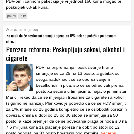
PDV-om i carinom paket čija je vrijednost 160 kuna mogao bi
poskupjeti 60-ak kuna.
paketi
PDV
26.07.2019. (18:30)
'Ko misli da će restorani smanjiti cijene za 0% nek se počeška po desnom
obrazu
Porezna reforma: Poskupljuju sokovi, alkohol i
cigarete
PDV na pripremanje i posluživanje hrane
smanjuje se za 25 na 13 posto, a gubitak od
ovoga nadoknadit će se oporezivanjem
bezalkoholnih pića, što će se određivati prema
postotku šećera u tim pićima, najavio je ministar
Marić i rekao da će se mijenjati i trošarine za cigarete i alkohol
(sigurno ne naniže). Plenković je potvrdio da će se PDV smanjiti
za 1%, mlađe od 25 godina kompletno će se osloboditi poreznih
obveza, onima u dobi od 25 od 30 stopa se smanjuje za 50
posto, a kaže premijer da će se povećanje praga prihoda s 3 na
7,5 milijuna kuna za plaćanje poreza na dobit po stopi od 12
posto odnositi na 93 posto hrvatskih poduzetnika.
Večernji
…