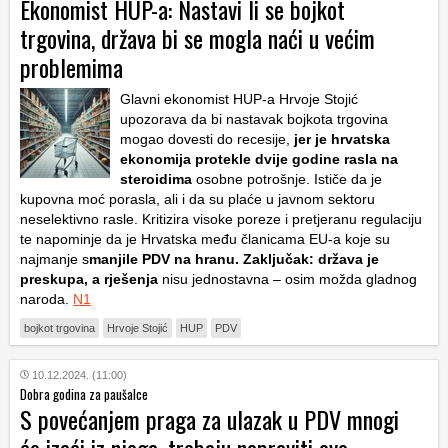
Ekonomist HUP-a: Nastavi li se bojkot
trgovina, država bi se mogla naći u većim
problemima
Glavni ekonomist HUP-a Hrvoje Stojić
upozorava da bi nastavak bojkota trgovina
mogao dovesti do recesije,
jer je hrvatska
ekonomija protekle dvije godine rasla na
steroidima
osobne potrošnje. Ističe da je
kupovna moć porasla, ali i da su plaće u javnom sektoru
neselektivno rasle. Kritizira visoke poreze i pretjeranu regulaciju
te napominje da je Hrvatska među članicama EU-a koje su
najmanje s
manjile PDV na hranu. Zaključak: država je
preskupa, a rješenja
nisu jednostavna – osim možda gladnog
naroda.
N1
bojkot trgovina
Hrvoje Stojić
HUP
PDV
10.12.2024. (11:00)
Dobra godina za paušalce
S povećanjem praga za ulazak u PDV mnogi