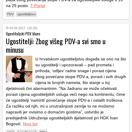
na 25 posto.
T-Portal
PDV
ugostiteljstvo
04.04.2017. (16:26)
Ugostiteljski PDV blues
Ugostitelji: Zbog višeg PDV-a svi smo u
minusu
U hrvatskom ugostiteljstvu događa se ono na što
su ugostitelji i upozoravali – pad prometa i
prihoda, ‘odljev’ radne snage i porast cijena
zbog povećane stope PDV-a, porast i svih drugih
cijena te brojnih nameta, što stanje u toj
djelatnosti čini alarmantnim. “Na Jadranu se može očekivati
porast cijena ugostiteljskih usluga veći nego na kontinentu, čime
će ugostitelji ‘namiriti’ povećanje stope PDV-a i ostalih troškova.
Za razliku od njih, mi u unutrašnjosti zemlje to ne možemo
napraviti jer ovisimo o domaćim gostima”, ustvrdio je
predsjednik Udruženja ugostiteljskih djelatnosti pri HGK Ivan
Bogović.
Novi list