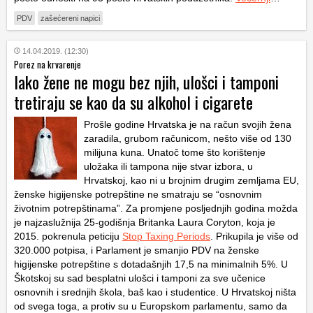
PDV
zašećereni napici
14.04.2019. (12:30)
Porez na krvarenje
Iako žene ne mogu bez njih, ulošci i tamponi
tretiraju se kao da su alkohol i cigarete
Prošle godine Hrvatska je na račun svojih žena
zaradila, grubom računicom, nešto više od 130
milijuna kuna. Unatoč tome što korištenje
uložaka ili tampona nije stvar izbora, u
Hrvatskoj, kao ni u brojnim drugim zemljama EU,
ženske higijenske potrepštine ne smatraju se “osnovnim
životnim potrepštinama”. Za promjene posljednjih godina možda
je najzaslužnija 25-godišnja Britanka Laura Coryton, koja je
2015. pokrenula peticiju
Stop Taxing Periods
. Prikupila je više od
320.000 potpisa, i Parlament je smanjio PDV na ženske
higijenske potrepštine s dotadašnjih 17,5 na minimalnih 5%. U
Škotskoj su sad besplatni ulošci i tamponi za sve učenice
osnovnih i srednjih škola, baš kao i studentice. U Hrvatskoj ništa
od svega toga, a protiv su u Europskom parlamentu, samo da