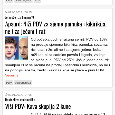
HGK
Ivan Bogović
PDV
01.03.2017. (06:55)
Jel može i za banane?!
Apsurd: Niži PDV za sjeme pamuka i kikirikija,
ne i za ječam i raž
Od početka godine računa se niži PDV od 13%
na prodaju sjemena kikirikija, pamuka, sezama,
ricinusa i riže, ali ne i za sjeme ječma, boba i
raži kao ni za sadnice povrća i jagoda, za koje
se plaća puni PDV od 25%. Još je jedan apsurd:
smanjeni PDV se računa na prodaju pesticida i herbicida, no ne i
na poboljšivače tla, zeolit i kalcit za koje se plaća – puni PDV!
Večernji
PDV
poljoprivreda
02.01.2017. (07:08)
Rastezljiva matematika
Viši PDV: Kava skuplja 2 kune
Od 1.1. PDV na ugostiteljstvo povećan je s 13