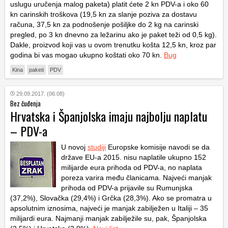
uslugu uručenja malog paketa) platit ćete 2 kn PDV-a i oko 60
kn carinskih troškova (19,5 kn za slanje poziva za dostavu
računa, 37,5 kn za podnošenje pošiljke do 2 kg na carinski
pregled, po 3 kn dnevno za ležarinu ako je paket teži od 0,5 kg).
Dakle, proizvod koji vas u ovom trenutku košta 12,5 kn, kroz par
godina bi vas mogao ukupno koštati oko 70 kn.
Bug
Kina
paketi
PDV
29.09.2017. (06:08)
Bez čuđenja
Hrvatska i Španjolska imaju najbolju naplatu
– PDV-a
U novoj
studiji
Europske komisije navodi se da
države EU-a 2015. nisu naplatile ukupno 152
milijarde eura prihoda od PDV-a, no naplata
poreza varira među članicama. Najveći manjak
prihoda od PDV-a prijavile su Rumunjska
(37,2%), Slovačka (29,4%) i Grčka (28,3%). Ako se promatra u
apsolutnim iznosima, najveći je manjak zabilježen u Italiji – 35
milijardi eura. Najmanji manjak zabilježile su, pak, Španjolska