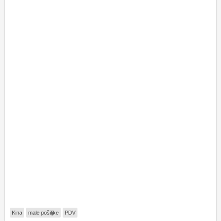
Kina
male pošiljke
PDV