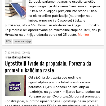
Europski parlament danas je usvojio izvješće
koje omogućuje državama članicama smanjenje
PDV-a na e-knjige i primjenu iste stope PDV-a
na elektroničke publikacije (na primjer na e-
knjige, e-novine i e-časopise) i tiskane
publikacije, što je 5%. Dosad su elektroničke knjige u Europskoj
uniji morale biti oporezovane po minimalnoj stopi od 15%, dok je
Hrvatska na e-knjige udarala porez od 25 posto.
Monitor
PDV
porez na knjige
12.05.2017. (06:49)
Preventivna jadikovka
Ugostitelji tvrde da propadaju, Porezna da
promet u kafićima raste
Od siječnja do travnja ove godine u
ugostiteljstvu je iznos fiskaliziranih računa
porastao 11,3% u odnosu na isto lanjsko
razdoblje, na gotovo 4 milijarde kuna, podaci su
Porezne uprae. Ovo bi značilo porast prometa u
ugostiteljstvu, suprotno upozorenjima ugostitelja da im promet
pada zbog povećanja stope PDV-a za ugostiteljske usluge s 13