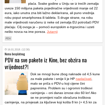
plaća. Svake godine u Uniju se iz trećih zemalja
uveze 150 milijuna paketa pojedinačne vrijednosti manje od 22
eura, iako unutra zna biti lažno deklarirana, ali puno vrednija
robu poput smartphonea ili tableta. S druge strane, na robu
male vrijednosti naručenu iz neke od zemalja EU potrošači PDV
plaćaju. Cilj ovoga je – pomoći europskim e-trgovcima i uzeti
nešto novca na ime poreza.
Jutarnji
PDV
16.01.2018. (12:30)
Nema besplatnog
PDV na sve pakete iz Kine, bez obzira na
vrijednost?!
Dok se mnogi bune zbog naknade od 4,5 kune
za male pakete i smije li je HP
naplaćivati
,
malo se priča o PDV-u koji cijene čini
paprenima. Problem su i ogromni troškovi
carinjenja – oni danas iznose oko 60 kn! Ako
se ne promijeni način obračuna troškova
carinjenja, na privjesak za ključeve koji košta 8 kn (+ 4,5 kn za