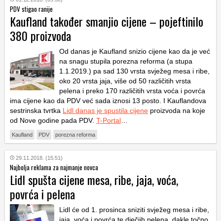
PDV stigao ranije
Kaufland također smanjio cijene – pojeftinilo
380 proizvoda
Od danas je Kaufland snizio cijene kao da je već
na snagu stupila porezna reforma (a stupa
1.1.2019.) pa sad 130 vrsta svježeg mesa i ribe,
oko 20 vrsta jaja, više od 50 različitih vrsta
pelena i preko 170 različitih vrsta voća i povrća
ima cijene kao da PDV već sada iznosi 13 posto. I Kauflandova
sestrinska tvrtka
Lidl danas je spustila cijene
proizvoda na koje
od Nove godine pada PDV.
T-Portal
…
Kaufland
PDV
porezna reforma
29.11.2018. (15:51)
Najbolja reklama za najmanje novca
Lidl spušta cijene mesa, ribe, jaja, voća,
povrća i pelena
Lidl će od 1. prosinca sniziti svježeg mesa i ribe,
jaja, voća i povrća te dječjih pelena, dakle točno