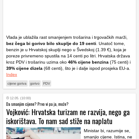
Vlada je ublažila rast smanjenjem trošarina i trgovačkih marži,
bez čega bi gorivo bilo skuplje do 19 centi
. Unatoč tome,
benzin je u Hrvatskoj skuplji nego u Švedskoj (1.39 €), koja je
poreze privremeno spustila na 14 centi po litri. Hrvatska država
kroz PDV i trošarinu uzima oko
46% cijene benzina
(75 centi) i
39% cijene dizela
(68 centi), što je i dalje ispod prosjeka EU-a.
Index
cijene goriva
gorivo
PDV
12.05. (10:00)
Da smanjim cijene? Prvo vi pa ja, može?
Vojković: Hrvatska turizam ne razvija, nego ga
iskorištava. To nam sad stiže na naplatu
Ministar bi, razumije se,
smanjio cijene. Istina, ne