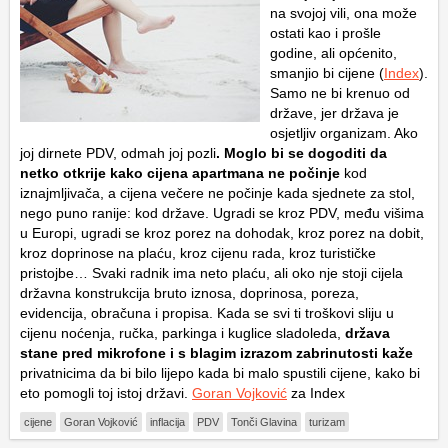
na svojoj vili, ona može
ostati kao i prošle
godine, ali općenito,
smanjio bi cijene (
Index
).
Samo ne bi krenuo od
države, jer država je
osjetljiv organizam. Ako
joj dirnete PDV, odmah joj pozli
. Moglo bi se dogoditi da
netko otkrije kako cijena apartmana ne počinje
kod
iznajmljivača, a cijena večere ne počinje kada sjednete za stol,
nego puno ranije: kod države. Ugradi se kroz PDV, među višima
u Europi, ugradi se kroz porez na dohodak, kroz porez na dobit,
kroz doprinose na plaću, kroz cijenu rada, kroz turističke
pristojbe… Svaki radnik ima neto plaću, ali oko nje stoji cijela
državna konstrukcija bruto iznosa, doprinosa, poreza,
evidencija, obračuna i propisa. Kada se svi ti troškovi sliju u
cijenu noćenja, ručka, parkinga i kuglice sladoleda,
država
stane pred mikrofone i s blagim izrazom zabrinutosti kaže
privatnicima da bi bilo lijepo kada bi malo spustili cijene, kako bi
eto pomogli toj istoj državi.
Goran Vojković
za Index
cijene
Goran Vojković
inflacija
PDV
Tonči Glavina
turizam