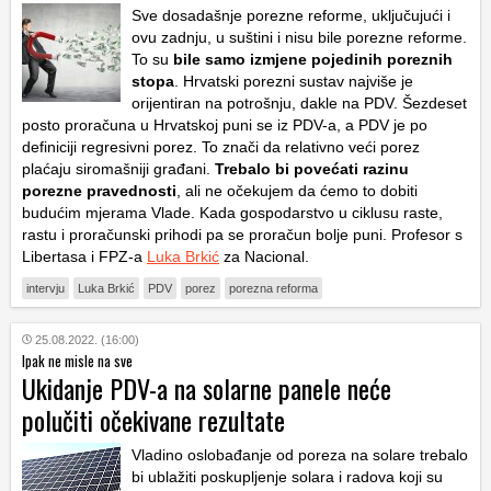
Sve dosadašnje porezne reforme, uključujući i
ovu zadnju, u suštini i nisu bile porezne reforme.
To su
bile samo izmjene pojedinih poreznih
stopa
. Hrvatski porezni sustav najviše je
orijentiran na potrošnju, dakle na PDV. Šezdeset
posto proračuna u Hrvatskoj puni se iz PDV-a, a PDV je po
definiciji regresivni porez. To znači da relativno veći porez
plaćaju siromašniji građani.
Trebalo bi povećati razinu
porezne pravednosti
, ali ne očekujem da ćemo to dobiti
budućim mjerama Vlade. Kada gospodarstvo u ciklusu raste,
rastu i proračunski prihodi pa se proračun bolje puni. Profesor s
Libertasa i FPZ-a
Luka Brkić
za Nacional.
intervju
Luka Brkić
PDV
porez
porezna reforma
25.08.2022. (16:00)
Ipak ne misle na sve
Ukidanje PDV-a na solarne panele neće
polučiti očekivane rezultate
Vladino oslobađanje od poreza na solare trebalo
bi ublažiti poskupljenje solara i radova koji su