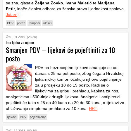
se zna, glasale
Željana Zovko
,
Ivana Maletić
te
Marijana
Petir
, inače članica odbora za ženska prava i jednakost spolova.
Jutarnji
…
PDV
porez
tamponi
ulošci
01.01.2019. (23:30)
Ima lijeka za cijene
Smanjen PDV – lijekovi će pojeftiniti za 18
posto
PDV na bezreceptne lijekove smanjuje se od
danas s 25 na pet posto, zbog čega u Hrvatskoj
ljekarničkoj komori očekuju njhovo pojeftinjenje
za u prosjeku 18 do 19 posto. Radi se o
lijekovima za gripu i prehladu, kapima za nos,
analgeticima i 500-tinjak drugih lijekova. Analgetici i antipiretici
pojeftinit će tako s 25 do 40 kuna na 20 do 30 kuna, a lijekovi za
ublažavanje simptoma prehlade za 10 kuna.
HRT
…
lijekovi
PDV
pojeftinjenje
01.12.2018. (09:30)