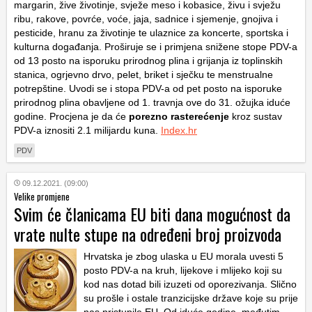
margarin, žive životinje, svježe meso i kobasice, živu i svježu
ribu, rakove, povrće, voće, jaja, sadnice i sjemenje, gnojiva i
pesticide, hranu za životinje te ulaznice za koncerte, sportska i
kulturna događanja. Proširuje se i primjena snižene stope PDV-a
od 13 posto na isporuku prirodnog plina i grijanja iz toplinskih
stanica, ogrjevno drvo, pelet, briket i sječku te menstrualne
potrepštine. Uvodi se i stopa PDV-a od pet posto na isporuke
prirodnog plina obavljene od 1. travnja ove do 31. ožujka iduće
godine. Procjena je da će
porezno rasterećenje
kroz sustav
PDV-a iznositi 2.1 milijardu kuna.
Index.hr
PDV
09.12.2021. (09:00)
Velike promjene
Svim će članicama EU biti dana mogućnost da
vrate nulte stupe na određeni broj proizvoda
Hrvatska je zbog ulaska u EU morala uvesti 5
posto PDV-a na kruh, lijekove i mlijeko koji su
kod nas dotad bili izuzeti od oporezivanja. Slično
su prošle i ostale tranzicijske države koje su prije