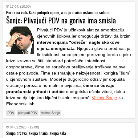
17.04. (10:00)
Porez na vodi: Kako potopiti cijene, a da proračun ostane na suhom
Šonje: Plivajući PDV na goriva ima smisla
Plivajući PDV je učinkovit alat za amortizaciju
cjenovnih šokova jer omogućuje državi da brzim
intervencijama “odreže” nagle skokove
cijena energenata
. Njegova glavna prednost je
fleksibilnost: smanjenjem poreznog tereta u jeku
krize izravno se štiti standard potrošača i stabilnost
gospodarstva, čime se sprječava prelijevanje troškova na sve
ostale proizvode. Time se smanjuje neizvjesnost i korigira “šum”
u cjenovnom sustavu. Model je dugoročno održiv jer dopušta
vraćanje poreza u normalnim uvjetima,
čime se čuvaju
proračunski prihodi i potiče
energetska učinkovitost, dok u
krizama djeluje kao ključni fiskalni osigurač.
Velimir Šonje
za
Ekonomski lab
PDV
plivajući PDV
Velimir Šonje
04.02.2025. (12:00)
Skupa država, skupa hrana, skupa šala