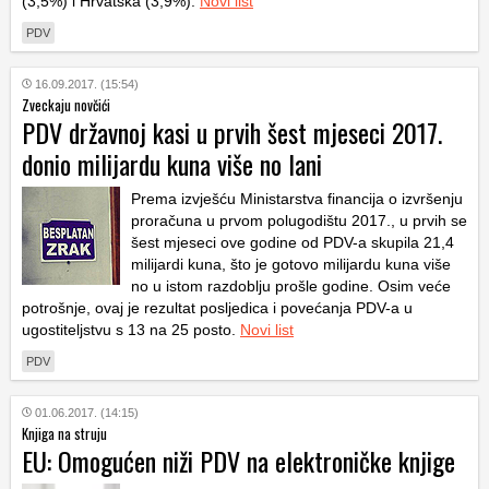
(3,5%) i Hrvatska (3,9%).
Novi list
PDV
16.09.2017. (15:54)
Zveckaju novčići
PDV državnoj kasi u prvih šest mjeseci 2017.
donio milijardu kuna više no lani
Prema izvješću Ministarstva financija o izvršenju
proračuna u prvom polugodištu 2017., u prvih se
šest mjeseci ove godine od PDV-a skupila 21,4
milijardi kuna, što je gotovo milijardu kuna više
no u istom razdoblju prošle godine. Osim veće
potrošnje, ovaj je rezultat posljedica i povećanja PDV-a u
ugostiteljstvu s 13 na 25 posto.
Novi list
PDV
01.06.2017. (14:15)
Knjiga na struju
EU: Omogućen niži PDV na elektroničke knjige