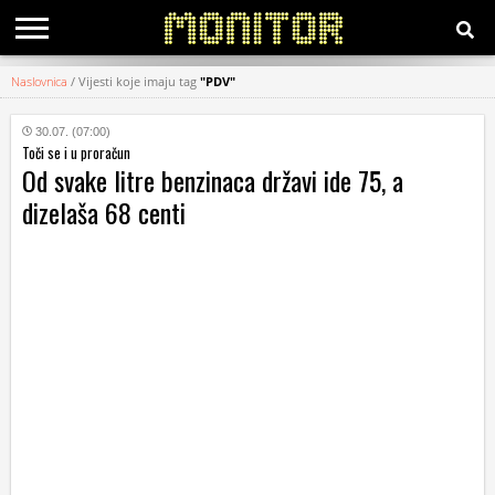
Naslovnica
/
Vijesti koje imaju tag
"PDV"
KATEGORIJE
30.07. (07:00)
Toči se i u proračun
HRVATSKI
Od svake litre benzinaca državi ide 75, a
WEB
dizelaša 68 centi