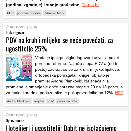
(godina izgradnje) i stanje građevine
.
Forum.hr
PDV
porezna reforma
Zdravko Marić
10.11.2016. (12:20)
Ipak dogovor
PDV na kruh i mlijeko se neće povećati, za
ugostitelje 25%
Vlada je ipak postigla dogovor i usvojila paket
porezne reforme. Najniža stopa PDV-a (od 5
posto) zadržat će se za kruh, mlijeko, lijekove,
ortopedska pomagala i knjige, objavio je
premijer Andrej Plenković. Najznačajnija
promjena je smanjenje opće porezne stope s 20 na 18 posto, a
za male, i srednje poduzetnike te poljoprivrednike na 12%.
HRT
Andrej Plenković
mlijeko
PDV
porez na dobit
08.11.2016. (12:05)
Oprez porez
Hotelijeri i ugostitelji: Dobit ne isplaćujemo