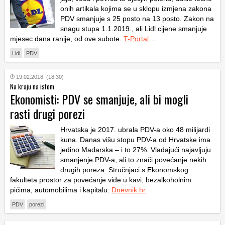
onih artikala kojima se u sklopu izmjena zakona
PDV smanjuje s 25 posto na 13 posto. Zakon na
snagu stupa 1.1.2019., ali Lidl cijene smanjuje
mjesec dana ranije, od ove subote.
T-Portal
…
Lidl
PDV
19.02.2018. (18:30)
Na kraju na istom
Ekonomisti: PDV se smanjuje, ali bi mogli
rasti drugi porezi
Hrvatska je 2017. ubrala PDV-a oko 48 milijardi
kuna. Danas višu stopu PDV-a od Hrvatske ima
jedino Mađarska – i to 27%. Vladajući najavljuju
smanjenje PDV-a, ali to znači povećanje nekih
drugih poreza. Stručnjaci s Ekonomskog
fakulteta prostor za povećanje vide u kavi, bezalkoholnim
pićima, automobilima i kapitalu.
Dnevnik.hr
PDV
porezi