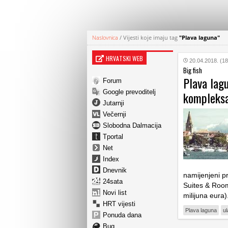
Naslovnica
/
Vijesti koje imaju tag
"Plava laguna"
HRVATSKI WEB
20.04.2018. (18
Big fish
Plava lagu
Forum
Google prevoditelj
kompleksa
Jutarnji
Večernji
Slobodna Dalmacija
Tportal
Net
Index
Dnevnik
namijenjeni p
24sata
Suites & Room
Novi list
milijuna eura)
HRT vijesti
Plava laguna
ul
Ponuda dana
Bug