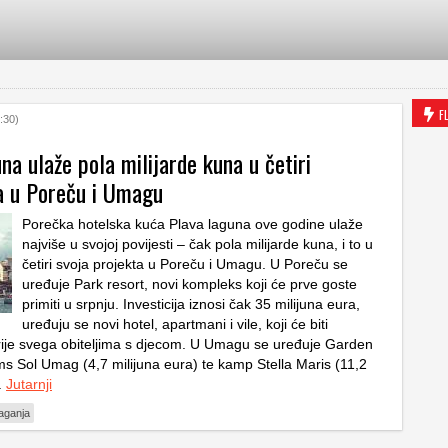
F
:30)
na ulaže pola milijarde kuna u četiri
 u Poreču i Umagu
Porečka hotelska kuća Plava laguna ove godine ulaže
najviše u svojoj povijesti – čak pola milijarde kuna, i to u
četiri svoja projekta u Poreču i Umagu. U Poreču se
uređuje Park resort, novi kompleks koji će prve goste
primiti u srpnju. Investicija iznosi čak 35 milijuna eura,
uređuju se novi hotel, apartmani i vile, koji će biti
rije svega obiteljima s djecom. U Umagu se uređuje Garden
s Sol Umag (4,7 milijuna eura) te kamp Stella Maris (11,2
.
Jutarnji
aganja