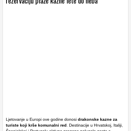
rezervaciju plaže kazne lete do neba
Ljetovanje u Europi ove godine donosi
drakonske kazne za
turiste koji krše komunalni red
. Destinacije u Hrvatskoj, Italiji,
Španjolskoj i Portugalu aktivno progone polugole goste s