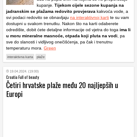
kupanje.
Tijekom cijele sezone kupanja na
jadranskim se plažama redovito provjerava
kakvoća vode, a
svi podaci redovito se obnavljaju
na interaktivnoj karti
te su vam
dostupni u svakom trenutku. Nakon što na karti odaberete
odredište, dobit ćete detaljne informacije od vjetra do toga
ima li
u moru mineralne masnoće, otpada koji pluta na vodi
, pa
sve do slanosti i vidljivog onečišćenja, pa čak i trenutnu
temperaturu mora.
Green
interaktivna karta
plaže
19.04.2024. (19:00)
Croatia Full of beauty
Četiri hrvatske plaže među 20 najljepših u
Europi