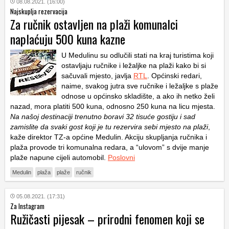
08.08.2021. (16:00)
Najskuplja rezervacija
Za ručnik ostavljen na plaži komunalci
naplaćuju 500 kuna kazne
U Medulinu su odlučili stati na kraj turistima koji
ostavljaju ručnike i ležaljke na plaži kako bi si
sačuvali mjesto, javlja
RTL
. Općinski redari,
naime, svakog jutra sve ručnike i ležaljke s plaže
odnose u općinsko skladište, a ako ih netko želi
nazad, mora platiti 500 kuna, odnosno 250 kuna na licu mjesta.
Na našoj destinaciji trenutno boravi 32 tisuće gostiju i sad
zamislite da svaki gost koji je tu rezervira sebi mjesto na plaži
,
kaže direktor TZ-a općine Medulin. Akciju skupljanja ručnika i
plaža provode tri komunalna redara, a “ulovom” s dvije manje
plaže napune cijeli automobil.
Poslovni
Medulin
plaža
plaže
ručnik
05.08.2021. (17:31)
Za Instagram
Ružičasti pijesak – prirodni fenomen koji se