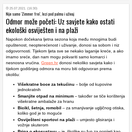
25.07.2021. (16:30)
Nije samo 'Zimmer frei', lezi pod palmu i uživaj
Odmor može početi: Uz savjete kako ostati
ekološki osviješten i na plaži
Napokon dočekana ljetna sezona koja među mnogima budi
opuštenost, neopterećenost i uživanje, donosi sa sobom i niz
odgovornosti. Tijekom ljeta sve se nekako laganije kreće, a ako
imamo sreće, dan nam mogu pokvariti samo komarci i
nesnosna vrućina.
Green.hr
donosi nekoliko savjeta kako i
tijekom godišnjeg odmora na moru biti odgovoran prema
okolišu:
Vi
š
ekratne boce za teku
ć
inu
– bolje od kupovine
jednokratnih
Smanjite otpad na minimum
– također se tiče korištenja
višekratne ambalaže za hranu
Bicikl,
š
etnja, romobil
– za smanjivanje ugljičnog otiska,
koliko god je to moguće
Osvije
š
teni sportovi na pla
ž
i
– umjesto glisiranja i
vožnje skuterom
Briga o ekosustavu
– je, školjke su fun za ponijeti kao