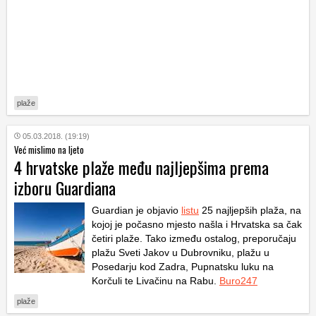
plaže
05.03.2018. (19:19)
Već mislimo na ljeto
4 hrvatske plaže među najljepšima prema
izboru Guardiana
Guardian je objavio
listu
25 najljepših plaža, na
kojoj je počasno mjesto našla i Hrvatska sa čak
četiri plaže. Tako između ostalog, preporučaju
plažu Sveti Jakov u Dubrovniku, plažu u
Posedarju kod Zadra, Pupnatsku luku na
Korčuli te Livačinu na Rabu.
Buro247
plaže