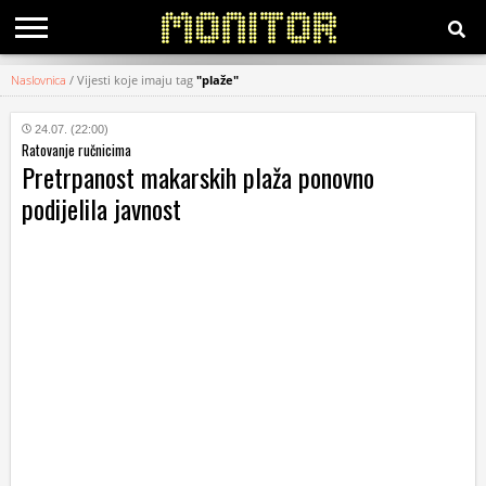
Naslovnica
/
Vijesti koje imaju tag
"plaže"
KATEGORIJE
24.07. (22:00)
Ratovanje ručnicima
HRVATSKI
Pretrpanost makarskih plaža ponovno
WEB
podijelila javnost