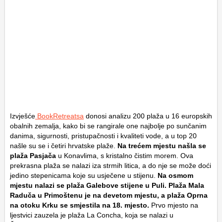
Izvješće
BookRetreatsa
donosi analizu 200 plaža u 16 europskih
obalnih zemalja, kako bi se rangirale one najbolje po sunčanim
danima, sigurnosti, pristupačnosti i kvaliteti vode, a u top 20
našle su se i četiri hrvatske plaže.
Na trećem mjestu našla se
plaža Pasjača
u Konavlima, s kristalno čistim morem. Ova
prekrasna plaža se nalazi iza strmih litica, a do nje se može doći
jedino stepenicama koje su usječene u stijenu.
Na osmom
mjestu nalazi se plaža Galebove stijene u Puli. Plaža Mala
Raduča u Primoštenu je na devetom mjestu, a plaža Oprna
na otoku Krku se smjestila na 18. mjesto.
Prvo mjesto na
ljestvici zauzela je plaža La Concha, koja se nalazi u