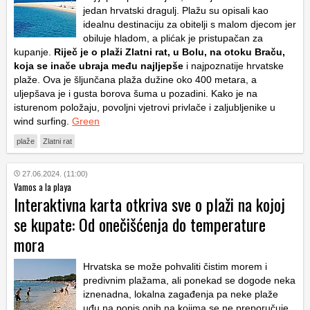
jedan hrvatski dragulj. Plažu su opisali kao
idealnu destinaciju za obitelji s malom djecom jer
obiluje hladom, a plićak je pristupačan za
kupanje.
Riječ je o plaži Zlatni rat, u Bolu, na otoku Braču,
koja se inače ubraja među najljepše
i najpoznatije hrvatske
plaže. Ova je šljunčana plaža dužine oko 400 metara, a
uljepšava je i gusta borova šuma u pozadini. Kako je na
isturenom položaju, povoljni vjetrovi privlače i zaljubljenike u
wind surfing.
Green
plaže
Zlatni rat
27.06.2024. (11:00)
Vamos a la playa
Interaktivna karta otkriva sve o plaži na kojoj
se kupate: Od onečišćenja do temperature
mora
Hrvatska se može pohvaliti čistim morem i
predivnim plažama, ali ponekad se dogode neka
iznenadna, lokalna zagađenja pa neke plaže
uđu na popis onih na kojima se ne preporučuje