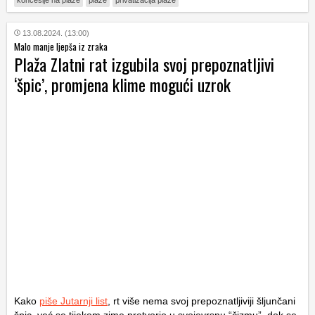
koncesije na plaže
plaže
privatizacija plaže
13.08.2024. (13:00)
Malo manje ljepša iz zraka
Plaža Zlatni rat izgubila svoj prepoznatljivi
‘špic’, promjena klime mogući uzrok
Kako
piše Jutarnji list
, rt više nema svoj prepoznatljiviji šljunčani
špic, već se tijekom zime pretvorio u svojevrsnu “čizmu”, dok se