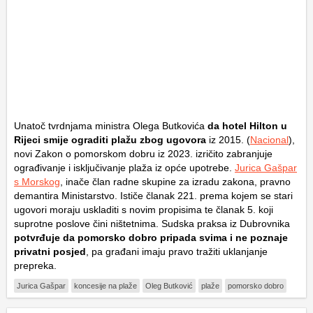
Unatoč tvrdnjama ministra Olega Butkovića
da hotel Hilton u
Rijeci smije ograditi plažu zbog ugovora
iz 2015. (
Nacional
),
novi Zakon o pomorskom dobru iz 2023. izričito zabranjuje
ograđivanje i isključivanje plaža iz opće upotrebe.
Jurica Gašpar
s Morskog
, inače član radne skupine za izradu zakona, pravno
demantira Ministarstvo. Ističe članak 221. prema kojem se stari
ugovori moraju uskladiti s novim propisima te članak 5. koji
suprotne poslove čini ništetnima. Sudska praksa iz Dubrovnika
potvrđuje da pomorsko dobro pripada svima i ne poznaje
privatni posjed
, pa građani imaju pravo tražiti uklanjanje
prepreka.
Jurica Gašpar
koncesije na plaže
Oleg Butković
plaže
pomorsko dobro