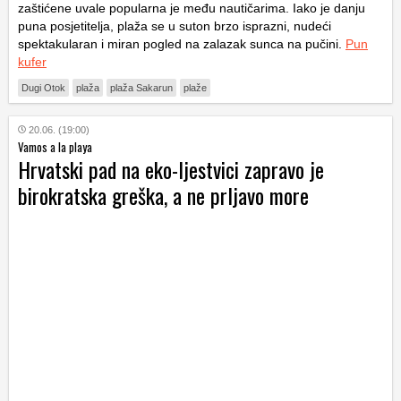
zaštićene uvale popularna je među nautičarima. Iako je danju
puna posjetitelja, plaža se u suton brzo isprazni, nudeći
spektakularan i miran pogled na zalazak sunca na pučini.
Pun
kufer
Dugi Otok
plaža
plaža Sakarun
plaže
20.06. (19:00)
Vamos a la playa
Hrvatski pad na eko-ljestvici zapravo je
birokratska greška, a ne prljavo more