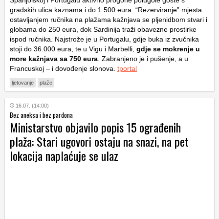
gradskih ulica kaznama i do 1.500 eura. “Rezerviranje” mjesta
ostavljanjem ručnika na plažama kažnjava se pljenidbom stvari i
globama do 250 eura, dok Sardinija traži obavezne prostirke
ispod ručnika. Najstrože je u Portugalu, gdje buka iz zvučnika
stoji do 36.000 eura, te u Vigu i Marbelli,
gdje se mokrenje u
more kažnjava sa 750 eura
. Zabranjeno je i pušenje, a u
Francuskoj – i dovođenje slonova.
tportal
ljetovanje
plaže
16.07. (14:00)
Bez aneksa i bez pardona
Ministarstvo objavilo popis 15 ograđenih
plaža: Stari ugovori ostaju na snazi, na pet
lokacija naplaćuje se ulaz