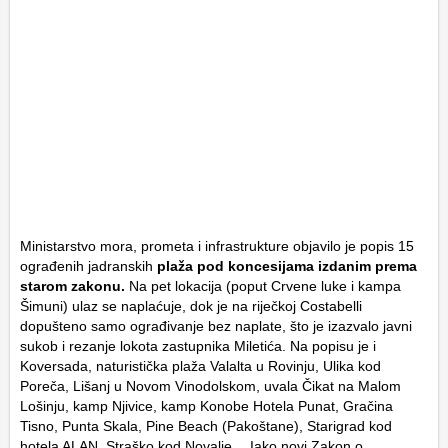
Ministarstvo mora, prometa i infrastrukture objavilo je popis 15
ograđenih jadranskih
plaža pod koncesijama izdanim prema
starom zakonu.
Na pet lokacija (poput Crvene luke i kampa
Šimuni) ulaz se naplaćuje, dok je na riječkoj Costabelli
dopušteno samo ograđivanje bez naplate, što je izazvalo javni
sukob i rezanje lokota zastupnika Miletića. Na popisu je i
Koversada, naturistička plaža Valalta u Rovinju, Ulika kod
Poreča, Lišanj u Novom Vinodolskom, uvala Čikat na Malom
Lošinju, kamp Njivice, kamp Konobe Hotela Punat, Gračina
Tisno, Punta Skala, Pine Beach (Pakoštane), Starigrad kod
hotela ALAN, Straško kod Novalje… Iako novi Zakon o