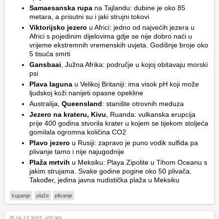
Samaesanska rupa
na Tajlandu: dubine je oko 85
metara, a prisutni su i jaki strujni tokovi
Viktorijsko jezero
u Africi: jedno od najvećih jezera u
Africi s pojedinim dijelovima gdje se nije dobro naći u
vrijeme ekstremnih vremenskih uvjeta. Godišnje broje oko
5 tisuća smrti
Gansbaai
, Južna Afrika: područje u kojoj obitavaju morski
psi
Plava laguna
u Velikoj Britaniji: ima visok pH koji može
ljudskoj koži nanijeti opasne opekline
Australija,
Queensland
: stanište otrovnih meduza
Jezero na krateru, Kivu
, Ruanda: vulkanska erupcija
prije 400 godina stvorila krater u kojem se tijekom stoljeća
gomilala ogromna količina CO2
Plavo jezero
u Rusiji: zapravo je puno vodik sulfida pa
plivanje tamo i nije najugodnije
Plaža mrtvih
u Meksiku: Playa Zipolite u Tihom Oceanu s
jakim strujama. Svake godine pogine oko 50 plivača.
Također, jedina javna nudistička plaža u Meksiku
kupanje
plaže
plivanje
16.12.2022. (07:00)