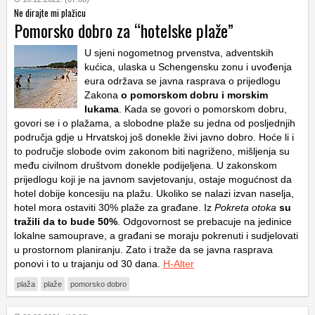
Ne dirajte mi plažicu
Pomorsko dobro za “hotelske plaže”
U sjeni nogometnog prvenstva, adventskih
kućica, ulaska u Schengensku zonu i uvođenja
eura održava se javna rasprava o prijedlogu
Zakona
o pomorskom dobru i morskim
lukama
. Kada se govori o pomorskom dobru,
govori se i o plažama, a slobodne plaže su jedna od posljednjih
područja gdje u Hrvatskoj još donekle živi javno dobro. Hoće li i
to područje slobode ovim zakonom biti nagriženo, mišljenja su
među civilnom društvom donekle podijeljena. U zakonskom
prijedlogu koji je na javnom savjetovanju, ostaje mogućnost da
hotel dobije koncesiju na plažu. Ukoliko se nalazi izvan naselja,
hotel mora ostaviti 30% plaže za građane. Iz
Pokreta otoka
su
tražili da to bude 50%
. Odgovornost se prebacuje na jedinice
lokalne samouprave, a građani se moraju pokrenuti i sudjelovati
u prostornom planiranju. Zato i traže da se javna rasprava
ponovi i to u trajanju od 30 dana.
H-Alter
plaža
plaže
pomorsko dobro