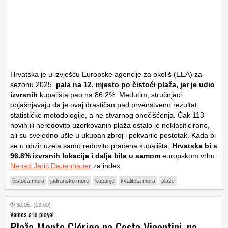
Hrvatska je u izvješću Europske agencije za okoliš (EEA) za
sezonu 2025.
pala na 12. mjesto po čistoći plaža, jer je udio
izvrsnih
kupališta pao na 86.2%. Međutim, stručnjaci
objašnjavaju da je ovaj drastičan pad prvenstveno rezultat
statističke metodologije, a ne stvarnog onečišćenja. Čak 113
novih ili neredovito uzorkovanih plaža ostalo je neklasificirano,
ali su svejedno ušle u ukupan zbroj i pokvarile postotak. Kada bi
se u obzir uzela samo redovito praćena kupališta,
Hrvatska bi s
96.8% izvrsnih lokacija i dalje bila u samom
europskom vrhu.
Nenad Jarić Dauenhauer
za index.
čistoća mora
jadransko more
kupanje
kvaliteta mora
plaže
30.05. (13:00)
Vamos a la playa!
Plaža Monte Clérigo na Costa Vicentini, na