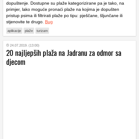
dopuštenje. Dostupne su plaže kategorizirane pa je tako, na
primjer, lako moguće pronaći plaže na kojima je dopušten
pristup psima ili filtrirati plaže po tipu: pješčane, šljunčane ili
stjenovite te drugo.
Bug
aplikacije
plaže
turizam
24.07.2019. (13:00)
20 najljepših plaža na Jadranu za odmor sa
djecom