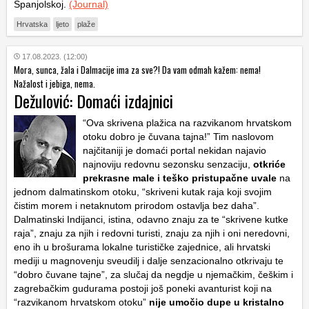
Španjolskoj.
(Journal)
Hrvatska
ljeto
plaže
17.08.2023. (12:00)
Mora, sunca, žala i Dalmacije ima za sve?! Da vam odmah kažem: nema!
Nažalost i jebiga, nema.
Dežulović: Domaći izdajnici
“Ova skrivena plažica na razvikanom hrvatskom
otoku dobro je čuvana tajna!” Tim naslovom
najčitaniji je domaći portal nekidan najavio
najnoviju redovnu sezonsku senzaciju,
otkriće
prekrasne male i teško pristupačne uvale
na
jednom dalmatinskom otoku, “skriveni kutak raja koji svojim
čistim morem i netaknutom prirodom ostavlja bez daha”.
Dalmatinski Indijanci, istina, odavno znaju za te “skrivene kutke
raja”, znaju za njih i redovni turisti, znaju za njih i oni neredovni,
eno ih u brošurama lokalne turističke zajednice, ali hrvatski
mediji u magnovenju sveudilj i dalje senzacionalno otkrivaju te
“dobro čuvane tajne”, za slučaj da negdje u njemačkim, češkim i
zagrebačkim gudurama postoji još poneki avanturist koji na
“razvikanom hrvatskom otoku”
nije umočio dupe u kristalno