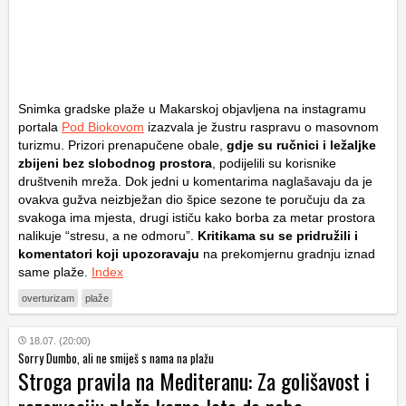
Snimka gradske plaže u Makarskoj objavljena na instagramu
portala
Pod Biokovom
izazvala je žustru raspravu o masovnom
turizmu. Prizori prenapučene obale,
gdje su ručnici i ležaljke
zbijeni bez slobodnog prostora
, podijelili su korisnike
društvenih mreža. Dok jedni u komentarima naglašavaju da je
ovakva gužva neizbježan dio špice sezone te poručuju da za
svakoga ima mjesta, drugi ističu kako borba za metar prostora
nalikuje “stresu, a ne odmoru”.
Kritikama su se pridružili i
komentatori koji upozoravaju
na prekomjernu gradnju iznad
same plaže.
Index
overturizam
plaže
18.07. (20:00)
Sorry Dumbo, ali ne smiješ s nama na plažu
Stroga pravila na Mediteranu: Za golišavost i