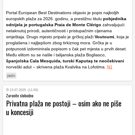
Portal
European Best Destinations
objavio je popis najboljih
europskih plaža za 2026. godinu, a prestižnu titulu
pobjednika
odnijela je portugalska
Praia de Monte Clérigo
zahvaljujući
netaknutoj prirodi, autentičnosti i pristupačnim cijenama
smještaja. Drugo mjesto pripalo je grčkoj plaži
Voutoumi
, koja je
proglašena i najljepšom zbog tirkiznog mora. Grčka je u
potpunosti izdominirala popisom s čak pet mjesta u prvih deset.
Među elitom su se našle i talijanska plaža Bogliasco,
španjolska Cala Mesquida, turski Kaputaş te neočekivani
norveški adut – skrivena plaža Kvalvika na Lofotima.
N1
plaže
13.07.2025. (11:00)
Zaronite slobodno
Privatna plaža ne postoji – osim ako ne piše
u koncesiji