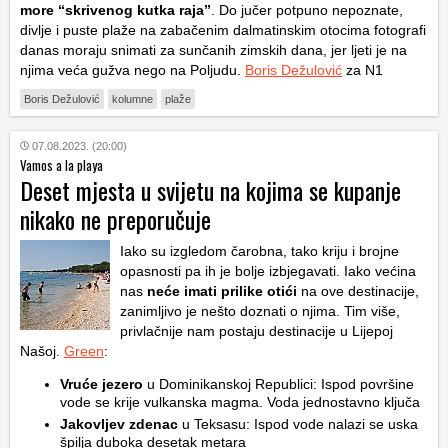
more “skrivenog kutka raja”
. Do jučer potpuno nepoznate,
divlje i puste plaže na zabačenim dalmatinskim otocima fotografi
danas moraju snimati za sunčanih zimskih dana, jer ljeti je na
njima veća gužva nego na Poljudu.
Boris Dežulović
za N1
Boris Dežulović
kolumne
plaže
07.08.2023. (20:00)
Vamos a la playa
Deset mjesta u svijetu na kojima se kupanje
nikako ne preporučuje
Iako su izgledom čarobna, tako kriju i brojne
opasnosti pa ih je bolje izbjegavati. Iako većina
nas
neće imati prilike otići
na ove destinacije,
zanimljivo je nešto doznati o njima. Tim više,
privlačnije nam postaju destinacije u Lijepoj
Našoj.
Green
:
Vruće jezero
u Dominikanskoj Republici: Ispod površine
vode se krije vulkanska magma. Voda jednostavno ključa
Jakovljev zdenac
u Teksasu: Ispod vode nalazi se uska
špilja duboka desetak metara