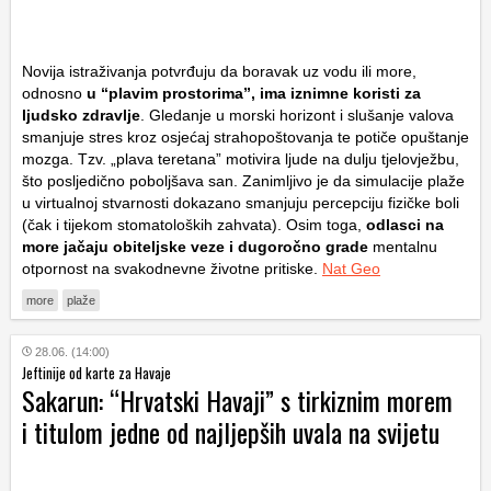
Novija istraživanja potvrđuju da boravak uz vodu ili more,
odnosno
u “plavim prostorima”, ima iznimne koristi za
ljudsko zdravlje
. Gledanje u morski horizont i slušanje valova
smanjuje stres kroz osjećaj strahopoštovanja te potiče opuštanje
mozga. Tzv. „plava teretana” motivira ljude na dulju tjelovježbu,
što posljedično poboljšava san. Zanimljivo je da simulacije plaže
u virtualnoj stvarnosti dokazano smanjuju percepciju fizičke boli
(čak i tijekom stomatoloških zahvata). Osim toga,
odlasci na
more jačaju obiteljske veze i dugoročno grade
mentalnu
otpornost na svakodnevne životne pritiske.
Nat Geo
more
plaže
28.06. (14:00)
Jeftinije od karte za Havaje
Sakarun: “Hrvatski Havaji” s tirkiznim morem
i titulom jedne od najljepših uvala na svijetu