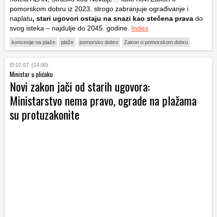
pomorskom dobru iz 2023. strogo zabranjuje ograđivanje i
naplatu
, stari ugovori ostaju na snazi kao stečena
prava
do
svog isteka – najdulje do 2045. godine.
Index
koncesije na plaže
plaže
pomorsko dobro
Zakon o pomorskom dobru
07.07. (14:00)
Ministar u plićaku
Novi zakon jači od starih ugovora:
Ministarstvo nema pravo, ograde na plažama
su protuzakonite