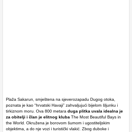
Plaža Sakarun, smještena na sjeverozapadu Dugog otoka,
poznata je kao “hrvatski Havaji” zahvaljujući bijelom šljunku i
tirkiznom moru. Ova 800 metara
duga plitka uvala idealna je
za obitelji i član je elitnog kluba
The Most Beautiful Bays in
the World
. Okružena je borovom šumom i ugostiteljskim
objektima, a do nje vozi i turistički vlakić. Zbog duboke i