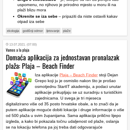
uspomenu, no njihovo je prirodno mjesto u moru ili na
plaži blizu mora
Okrenite se iza sebe
– pripaziti da niste ostavili kakav
otpad iza sebe
ekologija
godišnji odmor
ljetovanje
plaže
13.07.2021. (07:00)
Vamos a la plaja
Domaća aplikacija za jednostavan pronalazak
plaža: Plaja – Beach Finder
Iza aplikacije
Plaja – Beach Finder
stoji Dejan
Grepo koji ju je osmislio nakon što je prošao
osmotjednu StartIT akademiju, a podaci unutar
aplikacije prikupljaju se uz suradnju s turističkim
zajednicama. U svega je tri mjeseca
digitalizirano više od 35 posto hrvatske obale, a to znači da je
putem aplikacije moguće dobiti lokacije i druge informacije o više
od 500 plaža u svim županijama. Sama aplikacija prilično lijepo
izgleda, a kako bi pokazala točnu udaljenost od plaže, oslanja
se na lokaciju telefona pa joj treba dati odgovarajuće