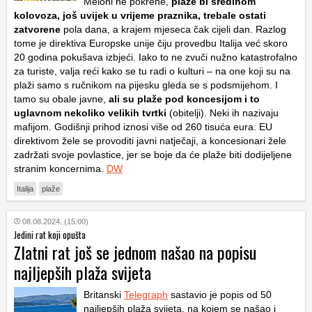
Meloni ne pokrene,
plaže bi sredinom
kolovoza, još uvijek u vrijeme praznika, trebale ostati
zatvorene
pola dana, a krajem mjeseca čak cijeli dan. Razlog
tome je direktiva Europske unije čiju provedbu Italija već skoro
20 godina pokušava izbjeći. Iako to ne zvuči nužno katastrofalno
za turiste, valja reći kako se tu radi o kulturi – na one koji su na
plaži samo s ručnikom na pijesku gleda se s podsmijehom. I
tamo su obale javne,
ali su plaže pod koncesijom i to
uglavnom nekoliko velikih tvrtki
(obitelji). Neki ih nazivaju
mafijom. Godišnji prihod iznosi više od 260 tisuća eura. EU
direktivom žele se provoditi javni natječaji, a koncesionari žele
zadržati svoje povlastice, jer se boje da će plaže biti dodijeljene
stranim koncernima.
DW
Italija
plaže
08.08.2024. (15:00)
Jedini rat koji opušta
Zlatni rat još se jednom našao na popisu
najljepših plaža svijeta
Britanski
Telegraph
sastavio je popis od 50
najljepših plaža svijeta, na kojem se našao i