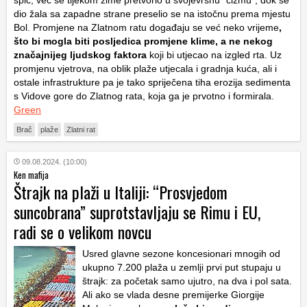
dio žala sa zapadne strane preselio se na istočnu prema mjestu
Bol. Promjene na Zlatnom ratu događaju se već neko vrijeme
,
što bi mogla biti posljedica promjene klime, a ne nekog
značajnijeg ljudskog faktora
koji bi utjecao na izgled rta. Uz
promjenu vjetrova, na oblik plaže utjecala i gradnja kuća, ali i
ostale infrastrukture pa je tako spriječena tiha erozija sedimenta
s Vidove gore do Zlatnog rata, koja ga je prvotno i formirala.
Green
Brač
plaže
Zlatni rat
09.08.2024. (10:00)
Ken mafija
Štrajk na plaži u Italiji: “Prosvjedom
suncobrana” suprotstavljaju se Rimu i EU,
radi se o velikom novcu
Usred glavne sezone koncesionari mnogih od
ukupno 7.200 plaža u zemlji prvi put stupaju u
štrajk: za početak samo ujutro, na dva i pol sata.
Ali ako se vlada desne premijerke Giorgije