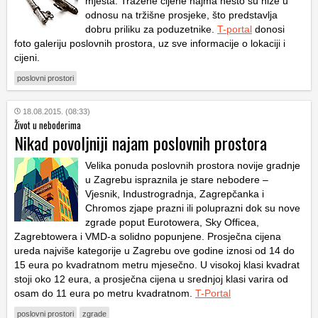
mjesta. Tražene cijene najma nešto su niže u
odnosu na tržišne prosjeke, što predstavlja
dobru priliku za poduzetnike.
T-portal
donosi
foto galeriju poslovnih prostora, uz sve informacije o lokaciji i
cijeni.
poslovni prostori
18.08.2015. (08:33)
Život u neboderima
Nikad povoljniji najam poslovnih prostora
Velika ponuda poslovnih prostora novije gradnje
u Zagrebu ispraznila je stare nebodere –
Vjesnik, Industrogradnja, Zagrepčanka i
Chromos zjape prazni ili poluprazni dok su nove
zgrade poput Eurotowera, Sky Officea,
Zagrebtowera i VMD-a solidno popunjene. Prosječna cijena
ureda najviše kategorije u Zagrebu ove godine iznosi od 14 do
15 eura po kvadratnom metru mjesečno. U visokoj klasi kvadrat
stoji oko 12 eura, a prosječna cijena u srednjoj klasi varira od
osam do 11 eura po metru kvadratnom.
T-Portal
poslovni prostori
zgrade