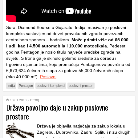
Surat Diamond Bourse u Gujaratu, Indija, masivan je poslovni
kompleks sastavljen od devet pravokutnih zgrada povezanih
centralnom sponom – hodnikom.
Može primiti više od 65.000
ljudi, kao i 4.500 automobila i 10.000 motocikala.
Pedeset
godina Pentagon je nosio titulu najveće uredske zgrade na
svijetu. S trona ga je skinulo golemo središte za obradu i
trgovinu dijamantima, koje premašuje Pentagonovu površinu od
6,673,624 četvornih stopa za gotovo 55,000 četvornih stopa
(oko 40.000 m²).
Poslovni
Indija
Pentagon
poslovni kompleksi
poslovni prostori
18.01.2018. (13:30)
Država povoljno daje u zakup poslovne
prostore
Država je objavila natječaje za zakup lokala u
Zagrebu, Dubrovniku, Zadru, Splitu i nizu drugih