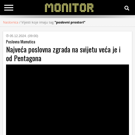
Naslovnica
/
Vijesti koje imaju tag
"poslovni prostori"
KATEGORIJE
05.12.2024. (09:00)
Poslovna Mamutica
HRVATSKI
Najveća poslovna zgrada na svijetu veća je i
WEB
od Pentagona