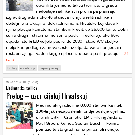
otvorili bi još jednu takvu tvornicu. U gradu
nedostaje radnika svih profila pa planiraju
izgraditi zgradu s oko 40 stanova i u nju useliti radnike s
obiteljima iz Ukrajine, dok radnicima iz Hrvatske koji dođu k
njima plaćaju kamate na stambeni kredit, do 25.000 kuna. Dobri
su i u drugim stvarima, ne samo poslu – recikliraju oko 60%
otpada, što bi EU voljela postići do 2030., stare WC školjke
melju kao podlogu za nove ceste, iz otpada vade namještaj i
restauriraju ga, vade i knjige i ploče iz otpada pa ih prodaju…
24
sata
…
Prelog
recikliranje
zapošljavanje
24.12.2018. (15:30)
Međimurska radilica
Prelog – uzor cijeloj Hrvatskoj
Međimurski gradić ima 8.000 stanovnika i tek
100-tinjak nezaposlenih, ondje posluje cijeli niz
stranih tvrtki – Cromatic, LPT, Hilding Anders,
Paul Green, Komet, Šestan-Busch – kojima
pomaže to što grad nema prirez, ali i ondje,