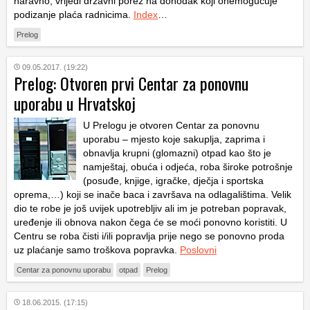
naravno, vrijedi državni porez na dohodak koji onemogućuje
podizanje plaća radnicima.
Index
…
Prelog
09.05.2017. (19:22)
Prelog: Otvoren prvi Centar za ponovnu
uporabu u Hrvatskoj
U Prelogu je otvoren Centar za ponovnu
uporabu – mjesto koje sakuplja, zaprima i
obnavlja krupni (glomazni) otpad kao što je
namještaj, obuća i odjeća, roba široke potrošnje
(posuđe, knjige, igračke, dječja i sportska
oprema,…) koji se inače baca i završava na odlagalištima. Velik
dio te robe je još uvijek upotrebljiv ali im je potreban popravak,
uređenje ili obnova nakon čega će se moći ponovno koristiti. U
Centru se roba čisti i/ili popravlja prije nego se ponovno proda
uz plaćanje samo troškova popravka.
Poslovni
Centar za ponovnu uporabu
otpad
Prelog
18.06.2015. (17:15)