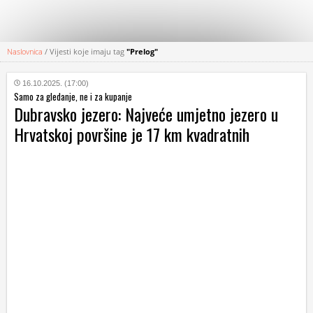
Naslovnica
/
Vijesti koje imaju tag
"Prelog"
KATEGORIJE
16.10.2025. (17:00)
Samo za gledanje, ne i za kupanje
HRVATSKI
Dubravsko jezero: Najveće umjetno jezero u
WEB
Hrvatskoj površine je 17 km kvadratnih