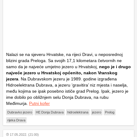
Nalazi se na sjeveru Hrvatske, na rijeci Dravi, u neposrednoj
blizini grada Preloga. Sa svojih 17,1 kilometara četvornih ne
samo da je najveće umjetno jezero u Hrvatskoj,
nego je i drugo
najveće jezero u Hrvatskoj općenito, nakon Vranskog
jezera
. Na Dubravskom jezeru je 1989. godine izgrađena
Hidroelektrana Dubrava, a jezeru ‘gravitira’ niz mjesta i naselja,
među kojima se ipak posebno ističe grad Prelog. Ipak, jezero je
ime dobilo po obližnjem selu Donja Dubrava, na rubu
Međimurja.
Putni kofer
Dubravko jezero
HE Donja Dubrava
hidroelektrana
jezero
Prelog
rijeka Drava
17.05.2022. (21:00)