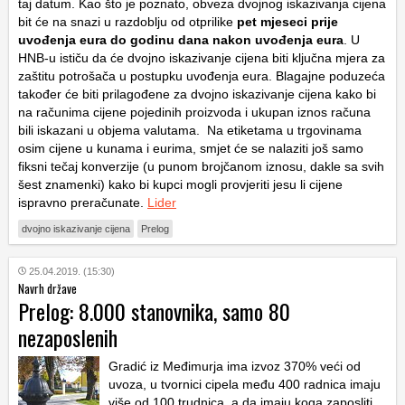
taj datum. Kao što je poznato, obveza dvojnog iskazivanja cijena
bit će na snazi u razdoblju od otprilike
pet mjeseci prije
uvođenja eura do godinu dana nakon uvođenja eura
. U
HNB-u ističu da će dvojno iskazivanje cijena biti ključna mjera za
zaštitu potrošača u postupku uvođenja eura. Blagajne poduzeća
također će biti prilagođene za dvojno iskazivanje cijena kako bi
na računima cijene pojedinih proizvoda i ukupan iznos računa
bili iskazani u objema valutama. Na etiketama u trgovinama
osim cijene u kunama i eurima, smjet će se nalaziti još samo
fiksni tečaj konverzije (u punom brojčanom iznosu, dakle sa svih
šest znamenki) kako bi kupci mogli provjeriti jesu li cijene
ispravno preračunate.
Lider
dvojno iskazivanje cijena
Prelog
25.04.2019. (15:30)
Navrh države
Prelog: 8.000 stanovnika, samo 80
nezaposlenih
Gradić iz Međimurja ima izvoz 370% veći od
uvoza, u tvornici cipela među 400 radnica imaju
više od 100 trudnica, a da imaju koga zaposliti,