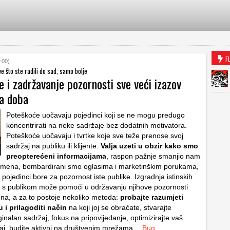
F
:00)
e što ste radili do sad, samo bolje
e i zadržavanje pozornosti sve veći izazov
ga doba
Poteškoće uočavaju pojedinci koji se ne mogu predugo
koncentrirati na neke sadržaje bez dodatnih motivatora.
Poteškoće uočavaju i tvrtke koje sve teže prenose svoj
sadržaj na publiku ili klijente.
Valja uzeti u obzir kako smo
preopterećeni informacijama
, raspon pažnje smanjio nam
remena, bombardirani smo oglasima i marketinškim porukama,
i pojedinci bore za pozornost iste publike. Izgradnja istinskih
 s publikom može pomoći u održavanju njihove pozornosti
na, a za to postoje nekoliko metoda:
probajte razumjeti
 i prilagoditi način
na koji joj se obraćate, stvarajte
iginalan sadržaj, fokus na pripovijedanje, optimizirajte vaš
ržaj, budite aktivni na društvenim mrežama…
Bug