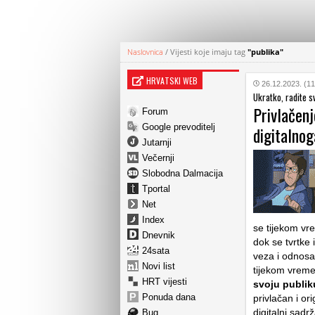
Naslovnica
/
Vijesti koje imaju tag
"publika"
HRVATSKI WEB
26.12.2023. (11
Ukratko, radite sv
Privlačenj
Forum
Google prevoditelj
digitalno
Jutarnji
Večernji
Slobodna Dalmacija
Tportal
Net
Index
se tijekom v
Dnevnik
dok se tvrtke 
24sata
veza i odnosa
Novi list
tijekom vreme
HRT vijesti
svoju publiku
Ponuda dana
privlačan i or
digitalni sad
Bug