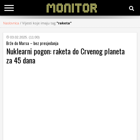
Naslovnica
/
Vijesti koje imaju tag
"raketa"
KATEGORIJE
03.02.2025. (11:00)
Brže do Marsa – bez presjedanja
HRVATSKI
Nuklearni pogon: raketa do Crvenog planeta
WEB
za 45 dana