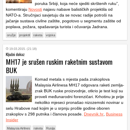
poruka Srbiji, koja neće sjediti skrštenih ruku”,
komentiraju
Novosti
najavu nabave balističkih projektila od
NATO-a. Stručnjaci savjetuju da se novac radije potroši na
jačanje sustava civilne zaštite, pogotovo u segmentu zaštite od
poplava, požara, spašavanja turista i očuvanja Jadrana.
oružje
projektil
raketa
vojska
19.03.2015. (21:18)
Ključni dokaz
MH17 je srušen ruskim raketnim sustavom
BUK
Komad metala s mjesta pada zrakoplova
Malaysia Airlinesa MH17 odgovara raketi zemlja-
zrak BUK ruske proizvodnje, otkrio je test koji su
proveli međunarodni forenzičari. Krhotinu je prije
nekoliko mjeseci pronašao nizozemski novinar u
selu Hrabove nad kojim je u srpnju prošle godine oboren
zrakoplov s 298 putnika i članova posade.
Dnevnik.hr
,
Business
Insider
Malaysia Airlines
raketa
Rusija