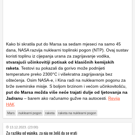
Kako bi skratila put do Marsa sa sedam mjeseci na samo 45
dana, NASA razvija nuklearni toplinski pogon (NTP). Ovaj sustav
koristi toplinu iz cijepanja urana za zagrijavanje vodika,
stvarajući učinkovitiji potisak od klasičnih kemijskih
raketa
. Testovi su pokazali da gorivo može podnijeti
temperature preko 2300°C i višekratna zagrijavanja bez
oštećenja. Osim NASA-e, i Kina radi na nuklearnom pogonu za
brže svemirske misije. S boljom brzinom i većom učinkovitošću,
put do Marsa možda više neće trajati dulje od ljetovanja na
Jadranu
– barem ako računamo gužve na autocesti.
Revija
HAK
Mars
nuklearni pogon
raketa
raketa na nuklearni pogon
13.12.2023. (23:00)
Za razliku od vojnika, za nju ne želiš da se vrati