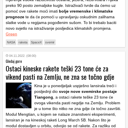
preko 90 posto zemaljske kugle. Istraživači tvrde da ćemo uz
pomoć ove rakete moći imati
bolje vremenske i klimatske
prognoze
te da će pomoći u upravljanju oskudnim zalihama
slatke vode u regijama pogođenim sušom. To bi trebalo baciti
novo svjetlo na istraživanje posljedica klimatskih promjena.
Green
NASA
raketa
SpaceX
svemir
04.11.2022. (08:00)
Gledaj gore
Ostaci kineske rakete teški 23 tone će za
vikend pasti na Zemlju, ne zna se točno gdje
Kina je u ponedjeljak uspješno lansirala treći i
posljednji dio
svoje nove svemirske postaje
Tiangong
, a ostaci rakete teške 23 tone će
ovoga vikenda pasti negdje na Zemlju. Problem
je u tome što nitko ne zna gdje će točno završiti.
Modul Mengtian, u kojem se nalaze znanstveni eksperimenti,
lansiran je na kineskoj raketi Long March 5B. Nakon što je
modul dostavljen u orbitu, odvojio se od rakete. Za razliku od