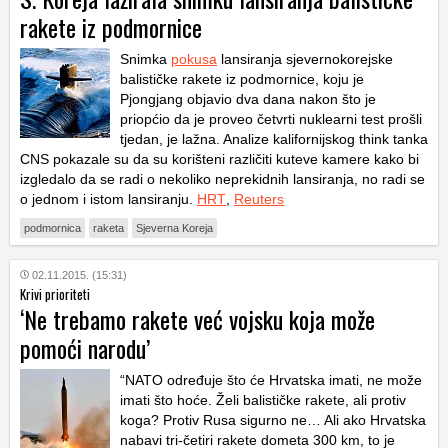
rakete iz podmornice
Snimka
pokusa
lansiranja sjevernokorejske
balističke rakete iz podmornice, koju je
Pjongjang objavio dva dana nakon što je
priopćio da je proveo četvrti nuklearni test prošli
tjedan, je lažna. Analize kalifornijskog think tanka
CNS pokazale su da su korišteni različiti kuteve kamere kako bi
izgledalo da se radi o nekoliko neprekidnih lansiranja, no radi se
o jednom i istom lansiranju.
HRT
,
Reuters
podmornica
raketa
Sjeverna Koreja
02.11.2015. (15:31)
Krivi prioriteti
‘Ne trebamo rakete već vojsku koja može
pomoći narodu’
“NATO određuje što će Hrvatska imati, ne može
imati što hoće. Želi balističke rakete, ali protiv
koga? Protiv Rusa sigurno ne… Ali ako Hrvatska
nabavi tri-četiri rakete dometa 300 km, to je