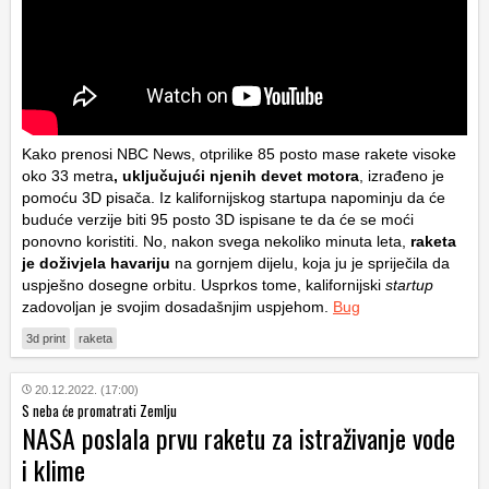
Kako prenosi NBC News, otprilike 85 posto mase rakete visoke
oko 33 metra
, uključujući njenih devet motora
, izrađeno je
pomoću 3D pisača. Iz kalifornijskog startupa napominju da će
buduće verzije biti 95 posto 3D ispisane te da će se moći
ponovno koristiti. No, nakon svega nekoliko minuta leta,
raketa
je doživjela havariju
na gornjem dijelu, koja ju je spriječila da
uspješno dosegne orbitu. Usprkos tome, kalifornijski
startup
zadovoljan je svojim dosadašnjim uspjehom.
Bug
3d print
raketa
20.12.2022. (17:00)
S neba će promatrati Zemlju
NASA poslala prvu raketu za istraživanje vode
i klime