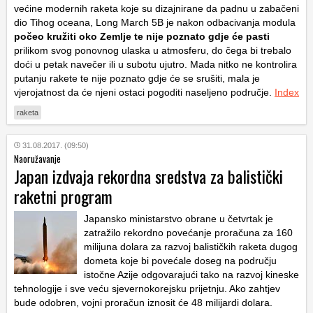
većine modernih raketa koje su dizajnirane da padnu u zabačeni
dio Tihog oceana, Long March 5B je nakon odbacivanja modula
počeo kružiti oko Zemlje te nije poznato gdje će pasti
prilikom svog ponovnog ulaska u atmosferu, do čega bi trebalo
doći u petak navečer ili u subotu ujutro. Mada nitko ne kontrolira
putanju rakete te nije poznato gdje će se srušiti, mala je
vjerojatnost da će njeni ostaci pogoditi naseljeno područje.
Index
raketa
31.08.2017. (09:50)
Naoružavanje
Japan izdvaja rekordna sredstva za balistički
raketni program
Japansko ministarstvo obrane u četvrtak je
zatražilo rekordno povećanje proračuna za 160
milijuna dolara za razvoj balističkih raketa dugog
dometa koje bi povećale doseg na području
istočne Azije odgovarajući tako na razvoj kineske
tehnologije i sve veću sjevernokorejsku prijetnju. Ako zahtjev
bude odobren, vojni proračun iznosit će 48 milijardi dolara.