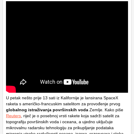
U petak nešto prije 13 sati iz Kalifornije je lansirana SpaceX
raketa s američko-francuskim satelitom za provođenje prvog
globalnog istraživanja površinskih voda
Zemlje. Kako piše
Reuters
, riječ je o posebnoj vrsti rakete koja sadrži satelit za
topografiju površinskih voda i oceana, a ujedno uključuje
mikrovalnu radarsku tehnologiju za prikupljanje podataka
mjerenja visoke razlučivosti oceana, jezera, rezervoara i rijeka