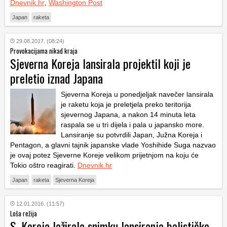
Dnevnik.hr
,
Washington Post
Japan
raketa
29.08.2017. (08:24)
Provokacijama nikad kraja
Sjeverna Koreja lansirala projektil koji je
preletio iznad Japana
Sjeverna Koreja u ponedjeljak navečer lansirala
je raketu koja je preletjela preko teritorija
sjevernog Japana, a nakon 14 minuta leta
raspala se u tri dijela i pala u japansko more.
Lansiranje su potvrdili Japan, Južna Koreja i
Pentagon, a glavni tajnik japanske vlade Yoshihide Suga nazvao
je ovaj potez Sjeverne Koreje velikom prijetnjom na koju će
Tokio oštro reagirati.
Dnevnik.hr
Japan
raketa
Sjeverna Koreja
12.01.2016. (11:57)
Loša režija
S. Koreja lažirala snimku lansiranja balističke