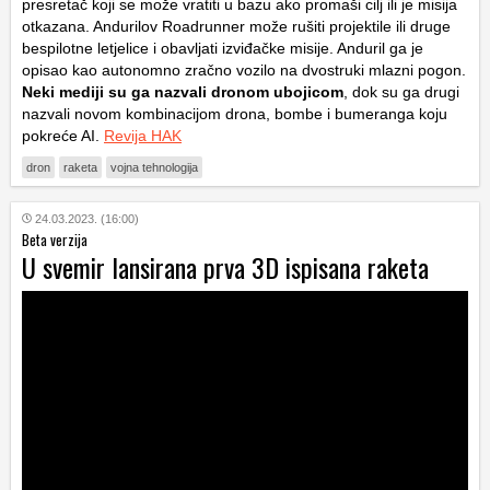
presretač koji se može vratiti u bazu ako promaši cilj ili je misija
otkazana. Andurilov Roadrunner može rušiti projektile ili druge
bespilotne letjelice i obavljati izviđačke misije. Anduril ga je
opisao kao autonomno zračno vozilo na dvostruki mlazni pogon.
Neki mediji su ga nazvali dronom ubojicom
, dok su ga drugi
nazvali novom kombinacijom drona, bombe i bumeranga koju
pokreće AI.
Revija HAK
dron
raketa
vojna tehnologija
24.03.2023. (16:00)
Beta verzija
U svemir lansirana prva 3D ispisana raketa