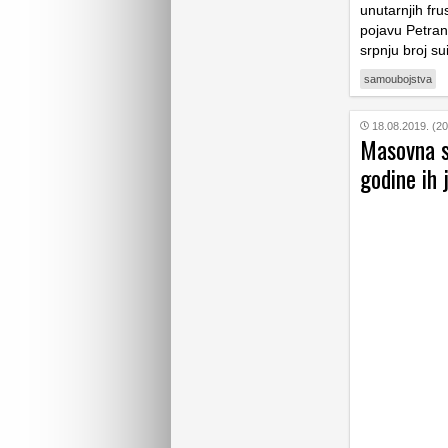
unutarnjih fru
pojavu Petrana
srpnju broj su
samoubojstva
18.08.2019. (20
Masovna s
godine ih 