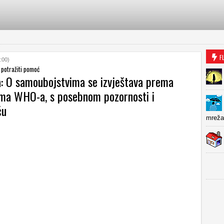
F
:00)
 potražiti pomoć
: O samoubojstvima se izvještava prema
ma WHO-a, s posebnom pozornosti i
ću
mreža 