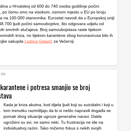
odina u Hrvatskoj od 600 do 740 osoba godišnje počini
, po čemu smo na visokom, osmom mjestu u EU po broju
 na 100.000 stanovnika. Eurostat navodi da u Europskoj uniji
48.700 ljudi počini samoubojstvo, što odgovara udjelu od
vih smrtnih slučajeva. Broj samoubojstava raste tijekom
onomskih kriza, no tijekom karantene zbog koronavirusa bilo ih
ojke sakupila
Ljubica Gatarić
za Večernji.
:30)
karantene i potresa smanjio se broj
stava
Kada je kriza akutna, kod dijela ljudi koji su suicidalni i koji u
tom trenutku razmišljaju da bi si nešto napravili događa se
pomak zbog situacije ugroze generalne naravi. Dakle
ugroženi su svi, ne samo neki. Tu frustracija ne ide na
individualnoj razini. Tako mičemo fokus s nekih svojih