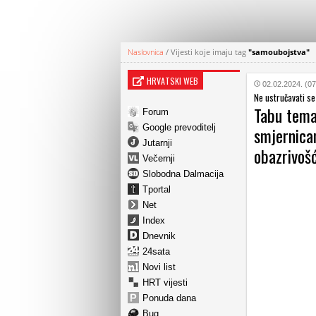
Naslovnica
/
Vijesti koje imaju tag
"samoubojstva"
HRVATSKI WEB
02.02.2024. (07
Ne ustručavati se
Tabu tema
Forum
Google prevoditelj
smjernica
Jutarnji
obazrivoš
Večernji
Slobodna Dalmacija
Tportal
Net
Index
Dnevnik
24sata
Novi list
HRT vijesti
Ponuda dana
Bug