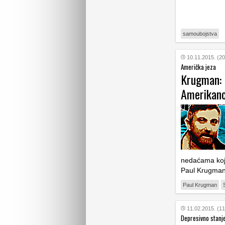
samoubojstva
10.11.2015. (20
Američka jeza
Krugman: 
Amerikan
nedaćama koje
Paul Krugma
Paul Krugman
11.02.2015. (11
Depresivno stanj