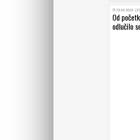
19.04.2019. (21
Od početk
odlučilo s