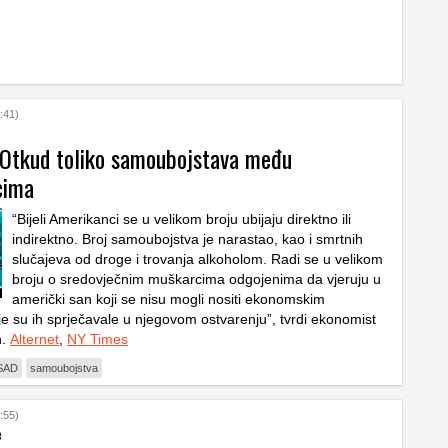
:41)
Otkud toliko samoubojstava među
cima
“Bijeli Amerikanci se u velikom broju ubijaju direktno ili
indirektno. Broj samoubojstva je narastao, kao i smrtnih
slučajeva od droge i trovanja alkoholom. Radi se u velikom
broju o sredovječnim muškarcima odgojenima da vjeruju u
američki san koji se nisu mogli nositi ekonomskim
 su ih sprječavale u njegovom ostvarenju”, tvrdi ekonomist
n.
Alternet
,
NY Times
SAD
samoubojstva
:55)
e