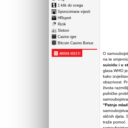
1 klik do svega
Sponzorirane vijesti
HRsport
Rizik
Slotovi
Casino igre
Bitcoin Casino Bonus
ARHIVA VIJESTI
O samoubojstv
na te smjerni
suicidu i u 
glasa.WHO je j
kako izvještav
obazrivost. P
života razmiš
psihičke prob
samoubojstva,
“Patnje mla
samoubojstva.
sličnih djela.
traže pomoć. 
samoubojstvo,