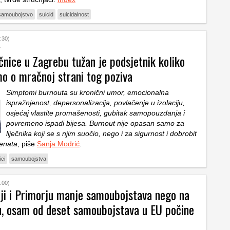
samoubojstvo
suicid
suicidalnost
:30)
ečnice u Zagrebu tužan je podsjetnik koliko
o o mračnoj strani tog poziva
Simptomi burnouta su kronični umor, emocionalna
ispražnjenost, depersonalizacija, povlačenje u izolaciju,
osjećaj vlastite promašenosti, gubitak samopouzdanja i
povremeno ispadi bijesa. Burnout nije opasan samo za
liječnika koji se s njim suočio, nego i za sigurnost i dobrobit
jenata
, piše
Sanja Modrić
.
ici
samoubojstva
:00)
ji i Primorju manje samoubojstava nego na
u, osam od deset samoubojstava u EU počine