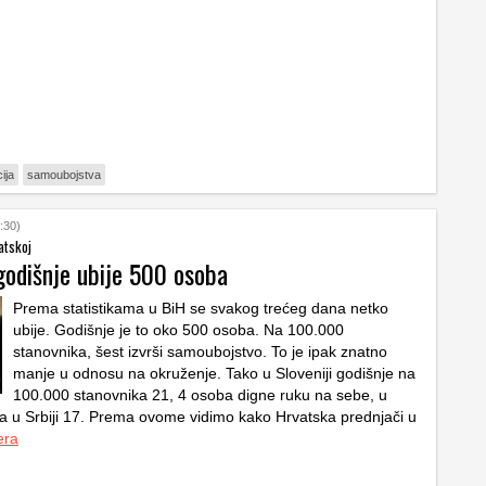
cija
samoubojstva
:30)
atskoj
godišnje ubije 500 osoba
Prema statistikama u BiH se svakog trećeg dana netko
ubije. Godišnje je to oko 500 osoba. Na 100.000
stanovnika, šest izvrši samoubojstvo. To je ipak znatno
manje u odnosu na okruženje. Tako u Sloveniji godišnje na
100.000 stanovnika 21, 4 osoba digne ruku na sebe, u
 a u Srbiji 17. Prema ovome vidimo kako Hrvatska prednjači u
era