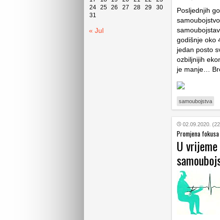
24
25
26
27
28
29
30
Posljednjih g
31
samoubojstvo
samoubojstava
« Jul
godišnje oko 
jedan posto s
ozbiljnijih ek
je manje… Br
samoubojstva
02.09.2020. (22
Promjena fokusa
U vrijeme 
samouboj