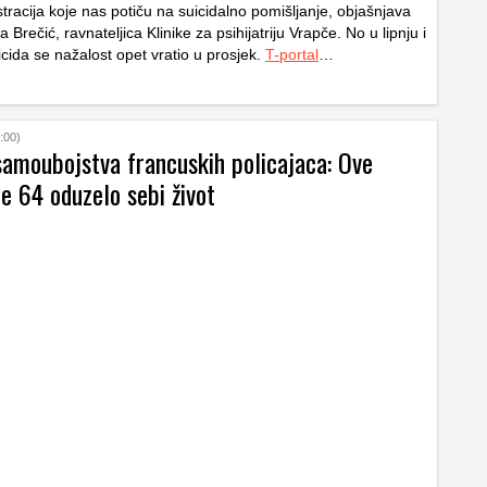
stracija koje nas potiču na suicidalno pomišljanje, objašnjava
 Brečić, ravnateljica Klinike za psihijatriju Vrapče. No u lipnju i
icida se nažalost opet vratio u prosjek.
T-portal
…
:00)
amoubojstva francuskih policajaca: Ove
je 64 oduzelo sebi život