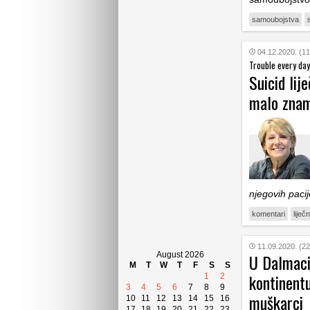
samoubojstva
04.12.2020. (11
Trouble every day
Suicid lij
malo znam
njegovih paci
komentari
liječn
11.09.2020. (22
August 2026
U Dalmaci
M
T
W
T
F
S
S
kontinent
1
2
3
4
5
6
7
8
9
muškarci
10
11
12
13
14
15
16
17
18
19
20
21
22
23