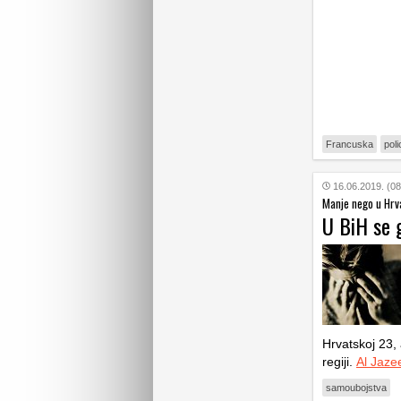
Francuska
poli
16.06.2019. (08
Manje nego u Hrv
U BiH se 
Hrvatskoj 23,
regiji.
Al Jaze
samoubojstva