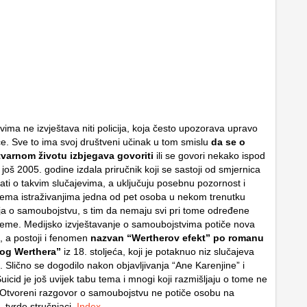
ima ne izvještava niti policija, koja često upozorava upravo
ce. Sve to ima svoj društveni učinak u tom smislu
da se o
stvarnom životu izbjegava govoriti
ili se govori nekako ispod
oš 2005. godine izdala priručnik koji se sastoji od smjernica
ati o takvim slučajevima, a uključuju posebnu pozornost i
rema istraživanjima jedna od pet osoba u nekom trenutku
lja o samoubojstvu, s tim da nemaju svi pri tome određene
leme. Medijsko izvještavanje o samoubojstvima potiče nova
 a postoji i fenomen
nazvan “Wertherov efekt” po romanu
dog Werthera”
iz 18. stoljeća, koji je potaknuo niz slučajeva
 Slično se dogodilo nakon objavljivanja “Ane Karenjine” i
 Suicid je još uvijek tabu tema i mnogi koji razmišljaju o tome ne
Otvoreni razgovor o samoubojstvu ne potiče osobu na
 tvrde stručnjaci.
Index