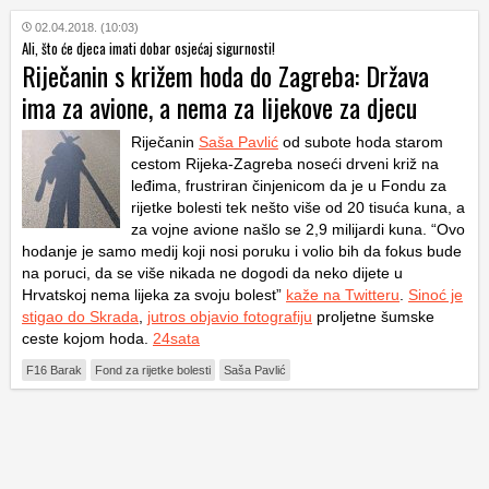
02.04.2018. (10:03)
Ali, što će djeca imati dobar osjećaj sigurnosti!
Riječanin s križem hoda do Zagreba: Država
ima za avione, a nema za lijekove za djecu
Riječanin
Saša Pavlić
od subote hoda starom
cestom Rijeka-Zagreba noseći drveni križ na
leđima, frustriran činjenicom da je u Fondu za
rijetke bolesti tek nešto više od 20 tisuća kuna, a
za vojne avione našlo se 2,9 milijardi kuna. “Ovo
hodanje je samo medij koji nosi poruku i volio bih da fokus bude
na poruci, da se više nikada ne dogodi da neko dijete u
Hrvatskoj nema lijeka za svoju bolest”
kaže na Twitteru
.
Sinoć je
stigao do Skrada
,
jutros objavio fotografiju
proljetne šumske
ceste kojom hoda.
24sata
F16 Barak
Fond za rijetke bolesti
Saša Pavlić