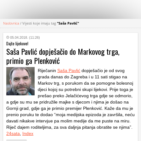
Naslovnica
/
Vijesti koje imaju tag
"Saša Pavlić"
KATEGORIJE
05.04.2018. (11:26)
Dajte lijekove!
HRVATSKI
Saša Pavlić dopješačio do Markovog trga,
WEB
primio ga Plenković
Riječanin
Saša Pavlić
dopješačio je od svog
grada danas do Zagreba i u 11 sati stigao na
Markov trg, s porukom da se pomogne bolesnoj
djeci kojoj su potrebni skupi lijekovi. Prije toga je
prešao preko Jelačićevog trga gdje se odmorio,
a gdje su mu se pridružile majke s djecom i njima je došao na
Gornji grad, gdje ga je primio premijer Plenković. Kaže da mu je
prenio poruku te dodao “moja medijska epizoda je završila, neću
davati nikakve intervjue pa molim medije da me puste na miru.
Riječ dajem roditeljima, za sva daljnja pitanja obratite se njima”.
24sata
,
Index