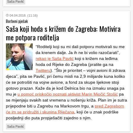
Saša Pavlić
04.04.2018. (11:16)
Borbeni pješak
Saša koji hoda s križem do Zagreba: Motivira
me potpora roditelja
“Roditelji koji su mi dali potporu motivirali su me
da krenem dalje. Ja ih ne bi volio razočarati”,
rekao je Saša Pavlić
koji s križem na leđima
hoda od Rijeke do Zagreba (pratite ga na
Twitteru
). “Što je prioritet – vojni avioni ili zdrava
djeca”, pita se Pavlić, pri čemu misli na 2,9 milijarde kuna koliko
će se potrošiti na vojne avione, a fond za skupe lijekove stoji
gotovo prazan. Kaže da je kod Delnica bio na izmaku snaga pa
mu je
u pomoć priskočio poznati aktivist Marin Miočić Stošić
pa
se mijenjaju svakih sat vremena u nošenju križa. Plan im je sutra
prijepodne biti u Zagrebu na Markovom trgu, a
pred Zagrebom
će im se pridružiti i skupina Riječana
, koji će u znak podrške
posljednji dio puta propješačiti zajedno s njim.
Saša Pavlić