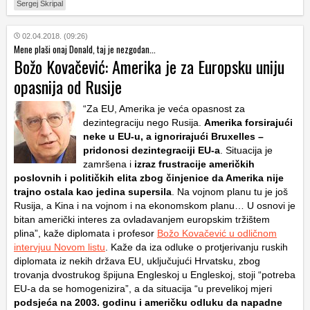
Sergej Skripal
02.04.2018. (09:26)
Mene plaši onaj Donald, taj je nezgodan...
Božo Kovačević: Amerika je za Europsku uniju
opasnija od Rusije
“Za EU, Amerika je veća opasnost za
dezintegraciju nego Rusija.
Amerika forsirajući
neke u EU-u, a ignorirajući Bruxelles –
pridonosi dezintegraciji EU-a
. Situacija je
zamršena i
izraz frustracije američkih
poslovnih i političkih elita zbog činjenice da Amerika nije
trajno ostala kao jedina supersila
. Na vojnom planu tu je još
Rusija, a Kina i na vojnom i na ekonomskom planu… U osnovi je
bitan američki interes za ovladavanjem europskim tržištem
plina”, kaže diplomata i profesor
Božo Kovačević u odličnom
intervjuu Novom listu
. Kaže da iza odluke o protjerivanju ruskih
diplomata iz nekih država EU, uključujući Hrvatsku, zbog
trovanja dvostrukog špijuna Engleskoj u Engleskoj, stoji “potreba
EU-a da se homogenizira”, a da situacija “u prevelikoj mjeri
podsjeća na 2003. godinu i američku odluku da napadne