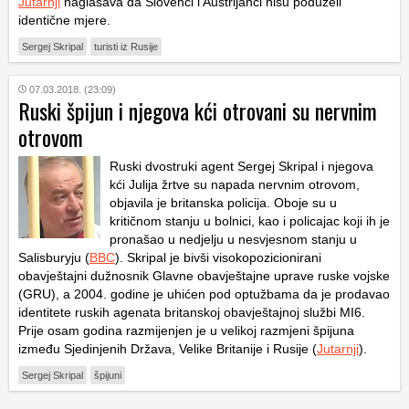
Jutarnji
naglašava da Slovenci i Austrijanci nisu poduzeli
identične mjere.
Sergej Skripal
turisti iz Rusije
07.03.2018. (23:09)
Ruski špijun i njegova kći otrovani su nervnim
otrovom
Ruski dvostruki agent Sergej Skripal i njegova
kći Julija žrtve su napada nervnim otrovom,
objavila je britanska policija. Oboje su u
kritičnom stanju u bolnici, kao i policajac koji ih je
pronašao u nedjelju u nesvjesnom stanju u
Salisburyju (
BBC
). Skripal je bivši visokopozicionirani
obavještajni dužnosnik Glavne obavještajne uprave ruske vojske
(GRU), a 2004. godine je uhićen pod optužbama da je prodavao
identitete ruskih agenata britanskoj obavještajnoj službi MI6.
Prije osam godina razmijenjen je u velikoj razmjeni špijuna
između Sjedinjenih Država, Velike Britanije i Rusije (
Jutarnji
).
Sergej Skripal
špijuni