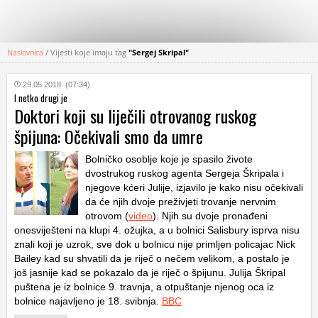
Naslovnica
/
Vijesti koje imaju tag
"Sergej Skripal"
KATEGORIJE
29.05.2018. (07:34)
I netko drugi je
HRVATSKI
Doktori koji su liječili otrovanog ruskog
WEB
špijuna: Očekivali smo da umre
Bolničko osoblje koje je spasilo živote
dvostrukog ruskog agenta Sergeja Škripala i
njegove kćeri Julije, izjavilo je kako nisu očekivali
da će njih dvoje preživjeti trovanje nervnim
otrovom (
video
). Njih su dvoje pronađeni
onesviješteni na klupi 4. ožujka, a u bolnici Salisbury isprva nisu
znali koji je uzrok, sve dok u bolnicu nije primljen policajac Nick
Bailey kad su shvatili da je riječ o nečem velikom, a postalo je
još jasnije kad se pokazalo da je riječ o špijunu. Julija Škripal
puštena je iz bolnice 9. travnja, a otpuštanje njenog oca iz
bolnice najavljeno je 18. svibnja.
BBC