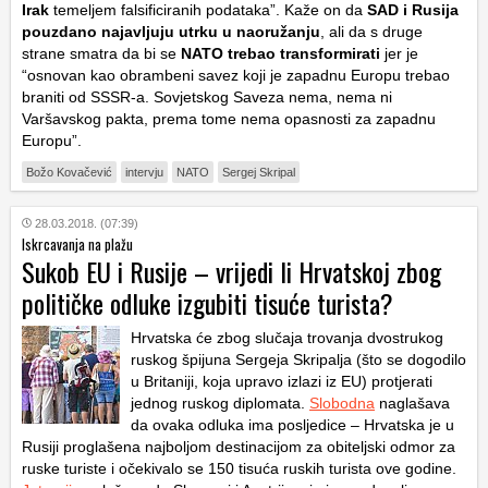
Irak
temeljem falsificiranih podataka”. Kaže on da
SAD i Rusija
pouzdano najavljuju utrku u naoružanju
, ali da s druge
strane smatra da bi se
NATO trebao transformirati
jer je
“osnovan kao obrambeni savez koji je zapadnu Europu trebao
braniti od SSSR-a. Sovjetskog Saveza nema, nema ni
Varšavskog pakta, prema tome nema opasnosti za zapadnu
Europu”.
Božo Kovačević
intervju
NATO
Sergej Skripal
28.03.2018. (07:39)
Iskrcavanja na plažu
Sukob EU i Rusije – vrijedi li Hrvatskoj zbog
političke odluke izgubiti tisuće turista?
Hrvatska će zbog slučaja trovanja dvostrukog
ruskog špijuna Sergeja Skripalja (što se dogodilo
u Britaniji, koja upravo izlazi iz EU) protjerati
jednog ruskog diplomata.
Slobodna
naglašava
da ovaka odluka ima posljedice – Hrvatska je u
Rusiji proglašena najboljom destinacijom za obiteljski odmor za
ruske turiste i očekivalo se 150 tisuća ruskih turista ove godine.