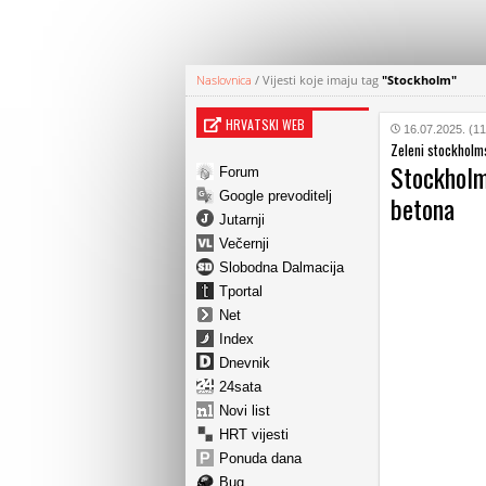
Naslovnica
/
Vijesti koje imaju tag
"Stockholm"
HRVATSKI WEB
16.07.2025. (11
Zeleni stockholm
Stockholm
Forum
Google prevoditelj
betona
Jutarnji
Večernji
Slobodna Dalmacija
Tportal
Net
Index
Dnevnik
24sata
Novi list
HRT vijesti
Ponuda dana
Bug