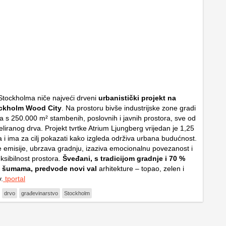
tockholma niče najveći drveni
urbanistički projekt na
ockholm Wood City
. Na prostoru bivše industrijske zone gradi
la s 250.000 m² stambenih, poslovnih i javnih prostora, sve od
liranog drva. Projekt tvrtke Atrium Ljungberg vrijedan je 1,25
ra i ima za cilj pokazati kako izgleda održiva urbana budućnost.
 emisije, ubrzava gradnju, izaziva emocionalnu povezanost i
ksibilnost prostora.
Šveđani, s tradicijom gradnje i 70 %
od šumama, predvode novi val
arhitekture – topao, zelen i
v.
tportal
drvo
građevinarstvo
Stockholm