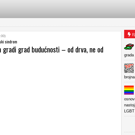
F
:00)
ski sindrom
 gradi grad budućnosti – od drva, ne od
grada
brojna
osnov
nastoj
LGBT 