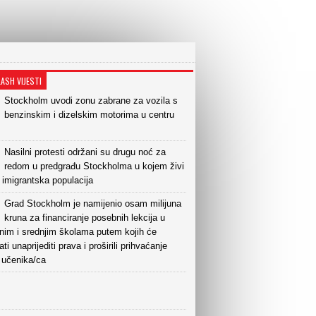
LASH VIJESTI
Stockholm uvodi zonu zabrane za vozila s
benzinskim i dizelskim motorima u centru
Nasilni protesti održani su drugu noć za
redom u predgrađu Stockholma u kojem živi
 imigrantska populacija
Grad Stockholm je namijenio osam milijuna
kruna za financiranje posebnih lekcija u
nim i srednjim školama putem kojih će
ati unaprijediti prava i proširili prihvaćanje
učenika/ca