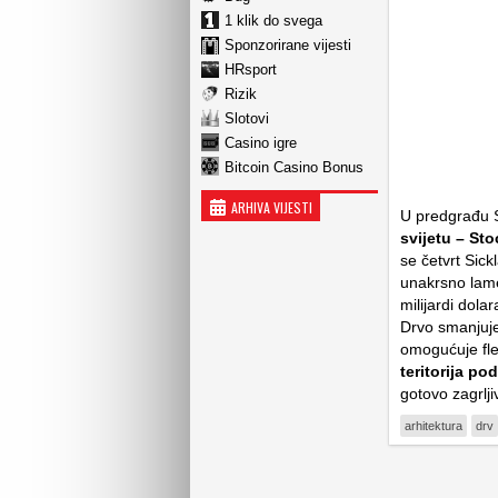
1 klik do svega
Sponzorirane vijesti
HRsport
Rizik
Slotovi
Casino igre
Bitcoin Casino Bonus
ARHIVA VIJESTI
U predgrađu S
svijetu – St
se četvrt Sick
unakrsno lame
milijardi dola
Drvo smanjuje
omogućuje fle
teritorija p
gotovo zagrlji
arhitektura
drv