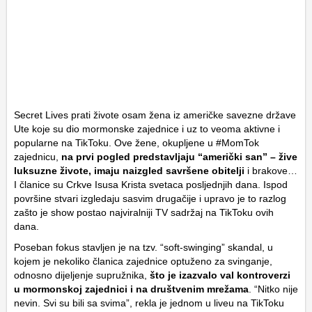
Secret Lives prati živote osam žena iz američke savezne države
Ute koje su dio mormonske zajednice i uz to veoma aktivne i
popularne na TikToku. Ove žene, okupljene u #MomTok
zajednicu,
na prvi pogled predstavljaju “američki san” – žive
luksuzne živote, imaju naizgled savršene obitelji
i brakove…
I članice su Crkve Isusa Krista svetaca posljednjih dana. Ispod
površine stvari izgledaju sasvim drugačije i upravo je to razlog
zašto je show postao najviralniji TV sadržaj na TikToku ovih
dana.
Poseban fokus stavljen je na tzv. “soft-swinging” skandal, u
kojem je nekoliko članica zajednice optuženo za svinganje,
odnosno dijeljenje supružnika,
što je izazvalo val kontroverzi
u mormonskoj zajednici i na društvenim mrežama
. “Nitko nije
nevin. Svi su bili sa svima”, rekla je jednom u liveu na TikToku