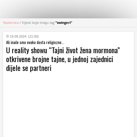
Naslovnica
/
Vijesti koje imaju tag
"swingeri"
KATEGORIJE
19.09.2024. (21:00)
Ali inače smo ovako dosta religiozne...
HRVATSKI
U reality showu “Tajni život žena mormona”
WEB
otkrivene brojne tajne, u jednoj zajednici
dijele se partneri