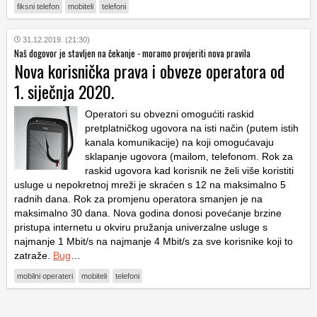
fiksni telefon
mobiteli
telefoni
31.12.2019. (21:30)
Naš dogovor je stavljen na čekanje - moramo provjeriti nova pravila
Nova korisnička prava i obveze operatora od
1. siječnja 2020.
Operatori su obvezni omogućiti raskid
pretplatničkog ugovora na isti način (putem istih
kanala komunikacije) na koji omogućavaju
sklapanje ugovora (mailom, telefonom. Rok za
raskid ugovora kad korisnik ne želi više koristiti
usluge u nepokretnoj mreži je skraćen s 12 na maksimalno 5
radnih dana. Rok za promjenu operatora smanjen je na
maksimalno 30 dana. Nova godina donosi povećanje brzine
pristupa internetu u okviru pružanja univerzalne usluge s
najmanje 1 Mbit/s na najmanje 4 Mbit/s za sve korisnike koji to
zatraže.
Bug
…
mobilni operateri
mobiteli
telefoni