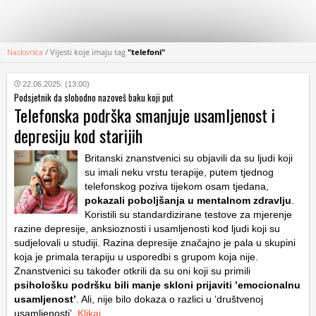
Naslovnica
/
Vijesti koje imaju tag
"telefoni"
KATEGORIJE
22.06.2025. (13:00)
Podsjetnik da slobodno nazoveš baku koji put
HRVATSKI
Telefonska podrška smanjuje usamljenost i
WEB
depresiju kod starijih
Britanski znanstvenici su objavili da su ljudi koji
su imali neku vrstu terapije, putem tjednog
telefonskog poziva tijekom osam tjedana,
pokazali poboljšanja u mentalnom zdravlju
.
Koristili su standardizirane testove za mjerenje
razine depresije, anksioznosti i usamljenosti kod ljudi koji su
sudjelovali u studiji. Razina depresije značajno je pala u skupini
koja je primala terapiju u usporedbi s grupom koja nije.
Znanstvenici su također otkrili da su oni koji su primili
psihološku podršku bili manje skloni prijaviti ’emocionalnu
usamljenost’
. Ali, nije bilo dokaza o razlici u ‘društvenoj
usamljenosti’.
Klikaj