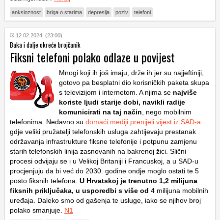
anksioznost
briga o starima
depresija
poziv
telefoni
12.02.2024. (23:00)
Baka i dalje okreće brojčanik
Fiksni telefoni polako odlaze u povijest
Mnogi koji ih još imaju, drže ih jer su najjeftiniji,
gotovo pa besplatni dio korisničkih paketa skupa
s televizijom i internetom. A njima se
najviše
koriste ljudi starije dobi, navikli radije
komunicirati na taj način
, nego mobilnim
telefonima. Nedavno su
domaći mediji prenijeli vijest iz SAD-a
gdje veliki pružatelji telefonskih usluga zahtijevaju prestanak
održavanja infrastrukture fiksne telefonije i potpunu zamjenu
starih telefonskih linija zasnovanih na bakrenoj žici. Slični
procesi odvijaju se i u Velikoj Britaniji i Francuskoj, a u SAD-u
procjenjuju da bi već do 2030. godine ondje moglo ostati te 5
posto fiksnih telefona.
U Hrvatskoj je trenutno 1,2 milijuna
fiksnih priključaka, u usporedbi s više od
4 milijuna mobilnih
uređaja. Daleko smo od gašenja te usluge, iako se njihov broj
polako smanjuje.
N1