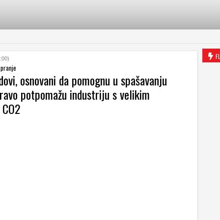
F
:00)
 pranje
ndovi, osnovani da pomognu u spašavanju
ravo potpomažu industriju s velikim
a CO2