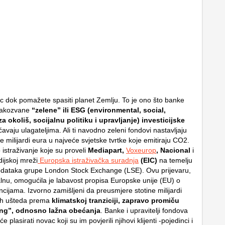
c dok pomažete spasiti planet Zemlju. To je ono što banke
 takozvane
“zelene” ili ESG (environmental, social,
 okoliš, socijalnu politiku i upravljanje) investicijske
vaju ulagateljima. Ali ti navodno zeleni fondovi nastavljaju
e milijardi eura u najveće svjetske tvrtke koje emitiraju CO2.
 istraživanje koje su proveli
Mediapart,
Voxeurop
, Nacional
i
ijskoj mreži
Europska istraživačka suradnja
(EIC)
na temelju
podataka grupe London Stock Exchange (LSE). Ovu prijevaru,
lnu, omogućila je labavost propisa Europske unije (EU) o
ncijama. Izvorno zamišljeni da preusmjere stotine milijardi
ih ušteda prema
klimatskoj tranziciji, zapravo promiču
ng”, odnosno lažna obećanja
. Banke i upravitelji fondova
e plasirati novac koji su im povjerili njihovi klijenti -pojedinci i