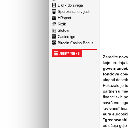
1 klik do svega
Sponzorirane vijesti
HRsport
Rizik
Slotovi
Casino igre
Bitcoin Casino Bonus
ARHIVA VIJESTI
Zaradite nova
koje prodaju
governance/za
fondove
obeća
ulagati desetk
Pokazalo je to
partneri u med
financijskih 
savršeno lega
”zelenim” fina
eura europsk
”greenwashi
odlučuju gdje ć