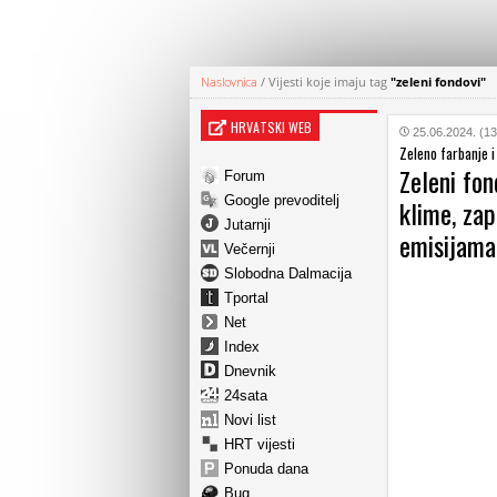
Naslovnica
/
Vijesti koje imaju tag
"zeleni fondovi"
HRVATSKI WEB
25.06.2024. (13
Zeleno farbanje i
Zeleni fo
Forum
Google prevoditelj
klime, zap
Jutarnji
emisijam
Večernji
Slobodna Dalmacija
Tportal
Net
Index
Dnevnik
24sata
Novi list
HRT vijesti
Ponuda dana
Bug