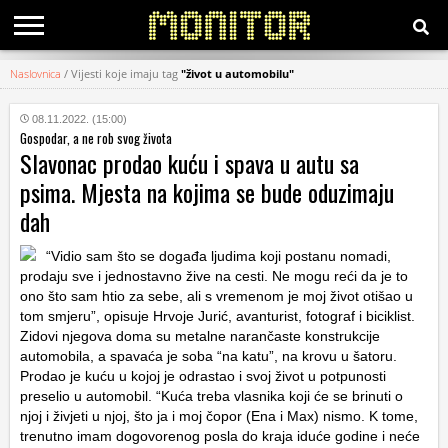
Naslovnica
/
Vijesti koje imaju tag
"život u automobilu"
KATEGORIJE
08.11.2022. (15:00)
Gospodar, a ne rob svog života
HRVATSKI
Slavonac prodao kuću i spava u autu sa
WEB
psima. Mjesta na kojima se bude oduzimaju
dah
“Vidio sam što se događa ljudima koji postanu nomadi,
prodaju sve i jednostavno žive na cesti. Ne mogu reći da je to
ono što sam htio za sebe, ali s vremenom je moj život otišao u
tom smjeru”, opisuje Hrvoje Jurić, avanturist, fotograf i biciklist.
Zidovi njegova doma su metalne narančaste konstrukcije
automobila, a spavaća je soba “na katu”, na krovu u šatoru.
Prodao je kuću u kojoj je odrastao i svoj život u potpunosti
preselio u automobil. “Kuća treba vlasnika koji će se brinuti o
njoj i živjeti u njoj, što ja i moj čopor (Ena i Max) nismo. K tome,
trenutno imam dogovorenog posla do kraja iduće godine i neće