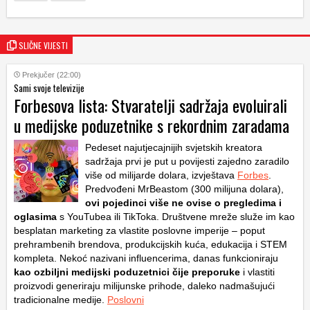
SLIČNE VIJESTI
Prekjučer (22:00)
Sami svoje televizije
Forbesova lista: Stvaratelji sadržaja evoluirali
u medijske poduzetnike s rekordnim zaradama
Pedeset najutjecajnijih svjetskih kreatora
sadržaja prvi je put u povijesti zajedno zaradilo
više od milijarde dolara, izvještava
Forbes
.
Predvođeni MrBeastom (300 milijuna dolara),
ovi pojedinci više ne ovise o pregledima i
oglasima
s YouTubea ili TikToka. Društvene mreže služe im kao
besplatan marketing za vlastite poslovne imperije – poput
prehrambenih brendova, produkcijskih kuća, edukacija i STEM
kompleta. Nekoć nazivani influencerima, danas funkcioniraju
kao ozbiljni medijski poduzetnici čije preporuke
i vlastiti
proizvodi generiraju milijunske prihode, daleko nadmašujući
tradicionalne medije.
Poslovni