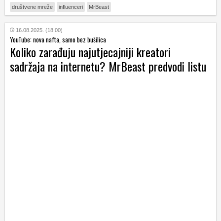
društvene mreže
influenceri
MrBeast
16.08.2025. (18:00)
YouTube: nova nafta, samo bez bušilica
Koliko zarađuju najutjecajniji kreatori
sadržaja na internetu? MrBeast predvodi listu