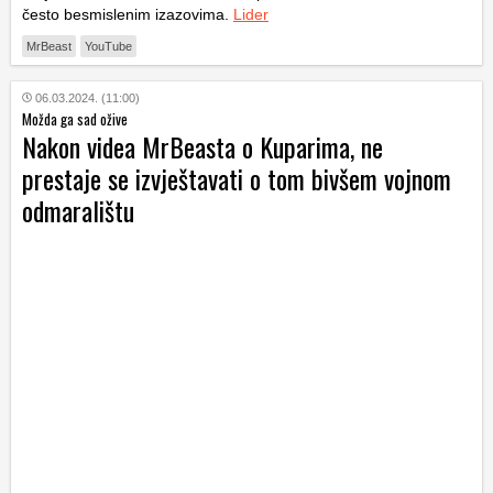
često besmislenim izazovima.
Lider
MrBeast
YouTube
06.03.2024. (11:00)
Možda ga sad ožive
Nakon videa MrBeasta o Kuparima, ne
prestaje se izvještavati o tom bivšem vojnom
odmaralištu