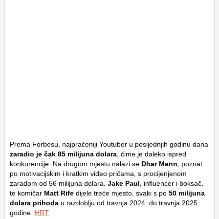
Prema Forbesu, najpraćeniji Youtuber u posljednjih godinu dana
zaradio je čak 85 milijuna dolara
, čime je daleko ispred
konkurencije. Na drugom mjestu nalazi se
Dhar Mann
, poznat
po motivacijskim i kratkim video pričama, s procijenjenom
zaradom od 56 milijuna dolara.
Jake Paul
, influencer i boksač,
te komičar
Matt Rife
dijele treće mjesto, svaki s po
50 milijuna
dolara prihoda
u razdoblju od travnja 2024. do travnja 2025.
godine.
HRT