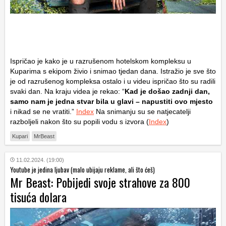
Ispričao je kako je u razrušenom hotelskom kompleksu u
Kuparima s ekipom živio i snimao tjedan dana. Istražio je sve što
je od razrušenog kompleksa ostalo i u videu ispričao što su radili
svaki dan. Na kraju videa je rekao: “
Kad je došao zadnji dan,
samo nam je jedna stvar bila u glavi – napustiti ovo mjesto
i nikad se ne vratiti.”
Index
Na snimanju su se natjecatelji
razboljeli nakon što su popili vodu s izvora (
Index
)
Kupari
MrBeast
11.02.2024. (19:00)
Youtube je jedina ljubav (malo ubijaju reklame, ali što ćeš)
Mr Beast: Pobijedi svoje strahove za 800
tisuća dolara