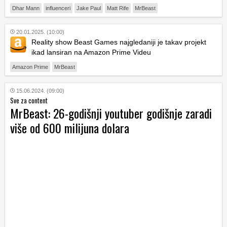
Dhar Mann
influenceri
Jake Paul
Matt Rife
MrBeast
20.01.2025. (10:00)
Reality show Beast Games najgledaniji je takav projekt
ikad lansiran na Amazon Prime Videu
Amazon Prime
MrBeast
15.06.2024. (09:00)
Sve za content
MrBeast: 26-godišnji youtuber godišnje zaradi
više od 600 milijuna dolara