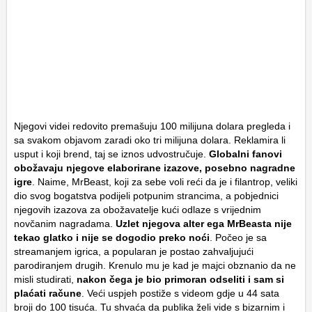
Njegovi videi redovito premašuju 100 milijuna dolara pregleda i
sa svakom objavom zaradi oko tri milijuna dolara. Reklamira li
usput i koji brend, taj se iznos udvostručuje.
Globalni fanovi
obožavaju njegove elaborirane izazove, posebno nagradne
igre
. Naime, MrBeast, koji za sebe voli reći da je i filantrop, veliki
dio svog bogatstva podijeli potpunim strancima, a pobjednici
njegovih izazova za obožavatelje kući odlaze s vrijednim
novčanim nagradama.
Uzlet njegova alter ega MrBeasta nije
tekao glatko i nije se dogodio preko noći
. Počeo je sa
streamanjem igrica, a popularan je postao zahvaljujući
parodiranjem drugih. Krenulo mu je kad je majci obznanio da ne
misli studirati,
nakon čega je bio primoran odseliti i sam si
plaćati račune
. Veći uspjeh postiže s videom gdje u 44 sata
broji do 100 tisuća. Tu shvaća da publika želi vide s bizarnim i