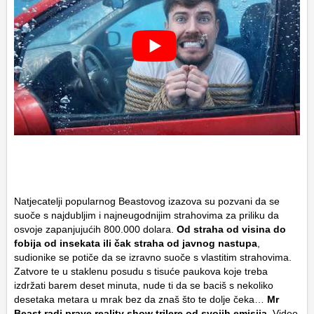
Natjecatelji popularnog Beastovog izazova su pozvani da se
suoče s najdubljim i najneugodnijim strahovima za priliku da
osvoje zapanjujućih 800.000 dolara.
Od straha od visina do
fobija od insekata ili čak straha od javnog nastupa
,
sudionike se potiče da se izravno suoče s vlastitim strahovima.
Zatvore te u staklenu posudu s tisuće paukova koje treba
izdržati barem deset minuta, nude ti da se baciš s nekoliko
desetaka metara u mrak bez da znaš što te dolje čeka…
Mr
Beast radi prave reality show trilere od svojih emisija
. Video