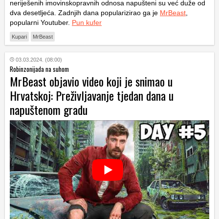
neriješenih imovinskopravnih odnosa napušteni su već duže od
dva desetljeća. Zadnjih dana popularizirao ga je
MrBeast
,
popularni Youtuber.
Pun kufer
Kupari
MrBeast
03.03.2024. (08:00)
Robinzonijada na suhom
MrBeast objavio video koji je snimao u
Hrvatskoj: Preživljavanje tjedan dana u
napuštenom gradu