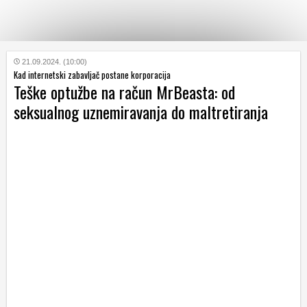
KATEGORIJE
21.09.2024. (10:00)
Kad internetski zabavljač postane korporacija
Teške optužbe na račun MrBeasta: od
HRVATSKI
seksualnog uznemiravanja do maltretiranja
WEB