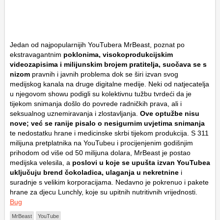
Jedan od najpopularnijih YouTubera MrBeast, poznat po
ekstravagantnim
poklonima, visokoprodukcijskim
videozapisima i milijunskim brojem pratitelja, suočava se s
nizom
pravnih i javnih problema dok se širi izvan svog
medijskog kanala na druge digitalne medije. Neki od natjecatelja
u njegovom showu podigli su kolektivnu tužbu tvrdeći da je
tijekom snimanja došlo do povrede radničkih prava, ali i
seksualnog uznemiravanja i zlostavljanja.
Ove optužbe nisu
nove; već se ranije pisalo o nesigurnim uvjetima snimanja
te nedostatku hrane i medicinske skrbi tijekom produkcija. S 311
milijuna pretplatnika na YouTubeu i procijenjenim godišnjim
prihodom od više od 50 milijuna dolara, MrBeast je postao
medijska velesila, a
poslovi u koje se upušta izvan YouTubea
uključuju brend čokoladica, ulaganja u nekretnine
i
suradnje s velikim korporacijama. Nedavno je pokrenuo i pakete
hrane za djecu Lunchly, koje su upitnih nutritivnih vrijednosti.
Bug
MrBeast
YouTube