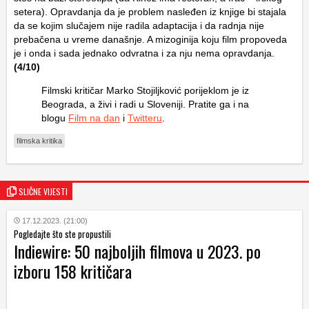
setera). Opravdanja da je problem nasleđen iz knjige bi stajala
da se kojim slučajem nije radila adaptacija i da radnja nije
prebačena u vreme današnje. A mizoginija koju film propoveda
je i onda i sada jednako odvratna i za nju nema opravdanja.
(4/10)
Filmski kritičar Marko Stojiljković porijeklom je iz
Beograda, a živi i radi u Sloveniji. Pratite ga i na
blogu
Film na dan
i
Twitteru
.
filmska kritika
SLIČNE VIJESTI
17.12.2023. (21:00)
Pogledajte što ste propustili
Indiewire: 50 najboljih filmova u 2023. po
izboru 158 kritičara