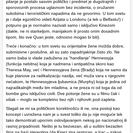
pitanje je postalo sasvim političko i predmet je dugotrajnih i
sporovoznih procesa uglavnom bez incidenta, o oružanim
sukobima i terorističkim napadima da ne govorimo. U tom svetu
je i dalje egzotično videti Azijata u Londonu (a tek u Belfastu!) i
potpuno ga je normalno nazivati samo i isključivo Kinezom
(dakle, ne ni starkeljom, manijakom ili prosto onim dosadnim
tipom, što sve Quan jeste, odnosno mogao bi biti).
Treće i konačno: u tom svetu su orijentalne žene možda dobre,
submisivne i poslušne, ali su zato zapadnjakinje čisto zlo. Ne
samo baba iz vlade zadužena za “handlanje” Hennessyja
(funkcija nebitna) koja je nadmena i antipatična skoro kao
Theresa May, već i Hennessyjeva žena (Brady) koja ne samo da
kuje planove za radikalizaciju nasilja, već muža vara s njegovim
nećakom, te Hennessyjeva ljubavnica (Murphy) koja je jedna od
najradikalnijih među tim mladima, a ne preza ni od toga da od
bombe ginu isključivo civili. Dve potonje žene su u filmu čak i
višak – moglo se kompletno bez njih i njihovih pod-zapleta.
Slagali se mi sa političkom korektnošću ili ne, ona postoji kao
koncept i uvrežena nam je u svest toliko da ju nije moguće tek
tako demontirati upornim oslovljavanjem nekog po nacionalnoj ili
rasnoj pripadnosti. Nešto je tu bezvezan, ali u suštini bezazlen
štos na bazi stereotipa (da Kinez ima restoran, a Irac – irskog