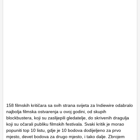
158 filmskih kritičara sa svih strana svijeta za Indiewire odabralo
najbolja filmska ostvarenja u ovoj godini, od skupih
blockbustera, koji su zaslijepili gledatelje, do skrivenih dragulja
koji su očarali publiku filmskih festivala. Svaki kritik je morao
popuniti top 10 listu, gdje je 10 bodova dodijeljeno za prvo
mjesto, devet bodova za drugo mjesto, i tako dalje. Zbrojem