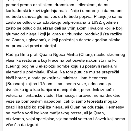
pomeri prema ozbiljnijem, dramskom i trilerskom, da mu
kaskaderski trikovi izgledaju realističnije i umerenije i da mu oni
ne budu osnova glume, već da to bude pojava. Pitanje je samo
zašto se odlučio za adaptaciju pulp-romana iz 1992. godine i
zašto se odlučio da ekran deli sa vršnjakom i rivalom koji je bolji
glumac od njega i koji je igrao u vrhunskoj produkciji (za razliku
od Chana, uglavnom), a koji poslednjih desetak godina nikako
ne pronalazi pravi materijal.
Radnja filma prati Quana Ngoca Minha (Chan), naoko skromnog
vlasnika restorana koji kreće na put osvete nakon što mu kći
(Leung) pogine u eksploziji bombe koju su postavili radikalni
elementi u podmlatku IRA-e. Na tom putu će mu se preprečiti
bivši borac, a sada pokrajinski ministar Liam Hennessy
(Brosnan) koji sa IRA-om i ima i nema veze, odnosno igra
dvostruku igru kao karijerni manipulator, posrednik između
veterana i britanske vlade. Hennessy, naravno, nema direktne
veze sa bombaškim napadom, čak bi samo teoretski mogao
znati i istražiti ko stoji iza njega, ali Quan ne odustaje. Hennessy
se možda vodi logikom mafijaškog bossa, ali je Quan,
otkrivamo, vojni specijalac, vijetnamski veteran i čovek koji nema
više šta da izgubi.