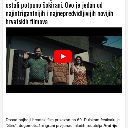
ostali potpuno šokirani. Ovo je jedan od
najintrigantnijih i najnepredvidljivijih novijih
hrvatskih filmova
Dosad najbolji hrvatski film prikazan na 69. Pulskom festivalu je
“Stric”, dugometražni igrani prvijenac mladih redatelja
Andrije