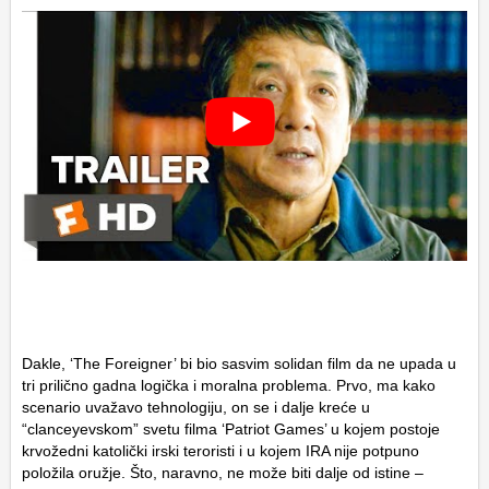
Dakle, ‘The Foreigner’ bi bio sasvim solidan film da ne upada u
tri prilično gadna logička i moralna problema. Prvo, ma kako
scenario uvažavo tehnologiju, on se i dalje kreće u
“clanceyevskom” svetu filma ‘Patriot Games’ u kojem postoje
krvožedni katolički irski teroristi i u kojem IRA nije potpuno
položila oružje. Što, naravno, ne može biti dalje od istine –