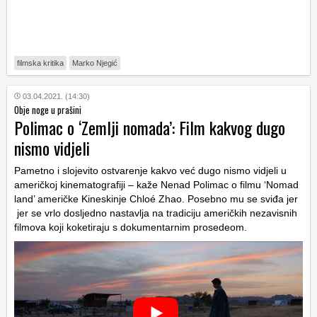
filmska kritika
Marko Njegić
03.04.2021. (14:30)
Obje noge u prašini
Polimac o ‘Zemlji nomada’: Film kakvog dugo
nismo vidjeli
Pametno i slojevito ostvarenje kakvo već dugo nismo vidjeli u
američkoj kinematografiji – kaže Nenad Polimac o filmu ‘Nomad
land’ američke Kineskinje Chloé Zhao. Posebno mu se sviđa jer
jer se vrlo dosljedno nastavlja na tradiciju američkih nezavisnih
filmova koji koketiraju s dokumentarnim prosedeom.