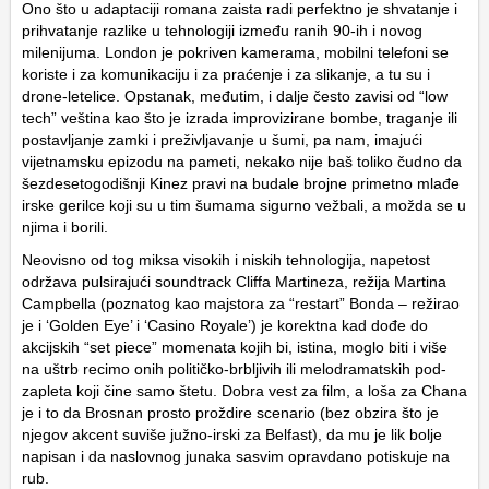
Ono što u adaptaciji romana zaista radi perfektno je shvatanje i
prihvatanje razlike u tehnologiji između ranih 90-ih i novog
milenijuma. London je pokriven kamerama, mobilni telefoni se
koriste i za komunikaciju i za praćenje i za slikanje, a tu su i
drone-letelice. Opstanak, međutim, i dalje često zavisi od “low
tech” veština kao što je izrada improvizirane bombe, traganje ili
postavljanje zamki i preživljavanje u šumi, pa nam, imajući
vijetnamsku epizodu na pameti, nekako nije baš toliko čudno da
šezdesetogodišnji Kinez pravi na budale brojne primetno mlađe
irske gerilce koji su u tim šumama sigurno vežbali, a možda se u
njima i borili.
Neovisno od tog miksa visokih i niskih tehnologija, napetost
održava pulsirajući soundtrack Cliffa Martineza, režija Martina
Campbella (poznatog kao majstora za “restart” Bonda – režirao
je i ‘Golden Eye’ i ‘Casino Royale’) je korektna kad dođe do
akcijskih “set piece” momenata kojih bi, istina, moglo biti i više
na uštrb recimo onih političko-brbljivih ili melodramatskih pod-
zapleta koji čine samo štetu. Dobra vest za film, a loša za Chana
je i to da Brosnan prosto proždire scenario (bez obzira što je
njegov akcent suviše južno-irski za Belfast), da mu je lik bolje
napisan i da naslovnog junaka sasvim opravdano potiskuje na
rub.