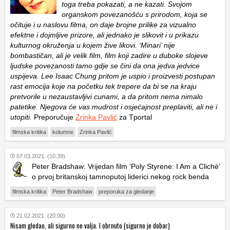
toga treba pokazati, a ne kazati. Svojom
organskom povezanošću s prirodom, koja se
očituje i u naslovu filma, on daje brojne prilike za vizualno
efektne i dojmljive prizore, ali jednako je slikovit i u prikazu
kulturnog okruženja u kojem žive likovi. ‘Minari’ nije
bombastičan, ali je velik film, film koji zadire u duboke slojeve
ljudske povezanosti tamo gdje se čini da ona jedva jedvice
uspijeva. Lee Isaac Chung pritom je uspio i proizvesti postupan
rast emocija koje na početku tek trepere da bi se na kraju
pretvorile u nezaustavljivi cunami, a da pritom nema nimalo
patetike. Njegova će vas mudrost i osjećajnost preplaviti, ali ne i
utopiti.
Preporučuje
Zrinka Pavlić
za Tportal
filmska kritika
kolumne
Zrinka Pavlić
07.03.2021. (10:39)
Peter Bradshaw: Vrijedan film ‘
Poly Styrene: I Am a Cliché’
o prvoj britanskoj tamnoputoj liderici nekog rock benda
filmska kritika
Peter Bradshaw
preporuka za gledanje
21.02.2021. (20:00)
Nisam gledao, ali sigurno ne valja. I obrnuto (sigurno je dobar)