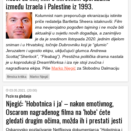
između Izraela i Palestine iz 1993.
Kolumnist nam preporučuje ekranizaciju istinite
priče redatelja Bartletta Sheera istaknuvši:
Film
ima nevjerojatno pogođen tajming i ne može biti
aktualniji u svjetlu novih događaja, a zanimljivo
je da je sredinom listopada 2020. jednim dijelom
sniman i u Hrvatskoj, točnije Dubrovniku koji je “glumio”
Jeruzalem i ugostio ekipu, uključujući glumca Andrewa
Scotta(“Sherlock”, “Fleabag”). Prestižna politička drama nastala
je u koprodukciji DreamWorksa i iza nje stoji zvučna i
nagrađivana ekipa.
Piše
Marko Njegić
za Slobodnu Dalmaciju
filmska kritika
Marko Njegić
03.05.2021. (20:00)
Poziv na gledanje
Njegić: ‘Hobotnica i ja‘ – nakon emotivnog,
Oscarom nagrađenog filma na ‘hobe‘ ćete
gledati drugim očima, možda ih i prestati jesti
Oskarovsko pozlaćivanje Netflixova dokumentarca “Hobotnica i