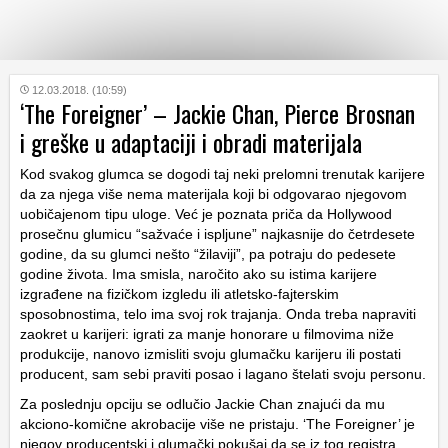
KATEGORIJE
12.03.2018. (10:59)
‘The Foreigner’ – Jackie Chan, Pierce Brosnan
i greške u adaptaciji i obradi materijala
HRVATSKI
WEB
Kod svakog glumca se dogodi taj neki prelomni trenutak karijere
da za njega više nema materijala koji bi odgovarao njegovom
uobičajenom tipu uloge. Već je poznata priča da Hollywood
prosečnu glumicu “sažvaće i ispljune” najkasnije do četrdesete
godine, da su glumci nešto “žilaviji”, pa potraju do pedesete
godine života. Ima smisla, naročito ako su istima karijere
izgrađene na fizičkom izgledu ili atletsko-fajterskim
sposobnostima, telo ima svoj rok trajanja. Onda treba napraviti
zaokret u karijeri: igrati za manje honorare u filmovima niže
produkcije, nanovo izmisliti svoju glumačku karijeru ili postati
producent, sam sebi praviti posao i lagano štelati svoju personu.
Za poslednju opciju se odlučio Jackie Chan znajući da mu
akciono-komične akrobacije više ne pristaju. ‘The Foreigner’ je
njegov producentski i glumački pokušaj da se iz tog registra