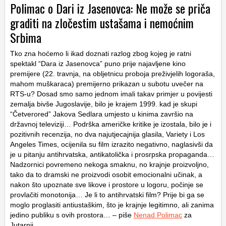
Polimac o Dari iz Jasenovca: Ne može se priča
graditi na zločestim ustašama i nemoćnim
Srbima
Tko zna hoćemo li ikad doznati razlog zbog kojeg je ratni
spektakl “Dara iz Jasenovca” puno prije najavljene kino
premijere (22. travnja, na obljetnicu proboja preživjelih logoraša,
mahom muškaraca) premijerno prikazan u subotu uvečer na
RTS-u? Dosad smo samo jednom imali takav primjer u povijesti
zemalja bivše Jugoslavije, bilo je krajem 1999. kad je skupi
“Četverored” Jakova Sedlara umjesto u kinima završio na
državnoj televiziji… Podrška američke kritike je izostala, bilo je i
pozitivnih recenzija, no dva najutjecajnija glasila, Variety i Los
Angeles Times, ocijenila su film izrazito negativno, naglasivši da
je u pitanju antihrvatska, antikatolička i prosrpska propaganda…
Nadzornici povremeno nekoga smaknu, no krajnje proizvoljno,
tako da to dramski ne proizvodi osobit emocionalni učinak, a
nakon što upoznate sve likove i prostore u logoru, počinje se
provlačiti monotonija… Je li to antihrvatski film? Prije bi ga se
moglo proglasiti antiustaškim, što je krajnje legitimno, ali zanima
jedino publiku s ovih prostora… – piše
Nenad Polimac
za
Jutarnji.