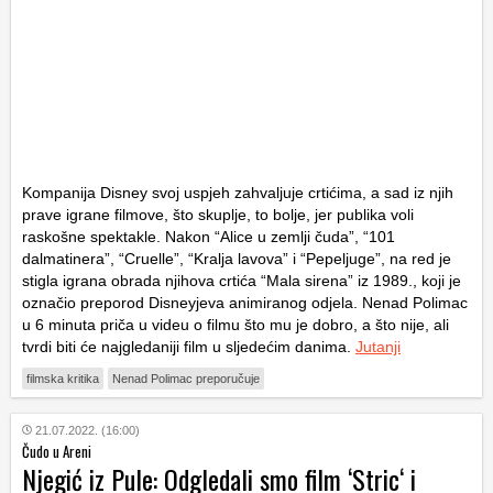
Kompanija Disney svoj uspjeh zahvaljuje crtićima, a sad iz njih
prave igrane filmove, što skuplje, to bolje, jer publika voli
raskošne spektakle. Nakon “Alice u zemlji čuda”, “101
dalmatinera”, “Cruelle”, “Kralja lavova” i “Pepeljuge”, na red je
stigla igrana obrada njihova crtića “Mala sirena” iz 1989., koji je
označio preporod Disneyjeva animiranog odjela. Nenad Polimac
u 6 minuta priča u videu o filmu što mu je dobro, a što nije, ali
tvrdi biti će najgledaniji film u sljedećim danima.
Jutanji
filmska kritika
Nenad Polimac preporučuje
21.07.2022. (16:00)
Čudo u Areni
Njegić iz Pule: Odgledali smo film ‘Stric‘ i