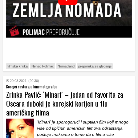
filmska kritika
Nenad Polimac
Nomadland
preporuka za gledanje
20.03.2021. (20:30)
Korejci rasturaju kinematografiju
Zrinka Pavlić: ‘Minari’ – jedan od favorita za
Oscara duboki je korejski korijen u tlu
američkog filma
‘Minari’ je sporogorući i suptilan film koji mnogo
više od tipičnih američkih filmova odrastanja
poštuje maksimu o tome da u filmu više