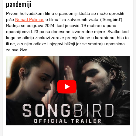
pandemiji
Prvom holivudskom filmu o pandemiji štošta se može oprostiti –
piše
Nenad Polimac
o filmu ‘Iza zatvorenih vrata’ (‘Songbird’).
Radnja se odigrava 2024. kad je covid-19 mutirao u puno
opasniji covid-23 pa su donesene izvanredne mjere. Svatko kod
koga se otkriju znakovi zaraze premješta se u karantenu, htio to
ili ne, a s njim odlaze i njegovi bližnji jer se smatraju opasnima
za sve živo.