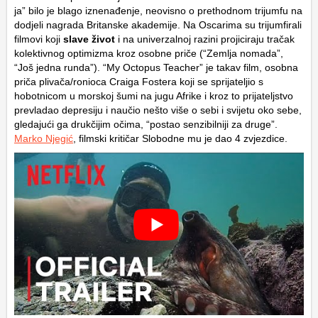
ja” bilo je blago iznenađenje, neovisno o prethodnom trijumfu na
dodjeli nagrada Britanske akademije. Na Oscarima su trijumfirali
filmovi koji
slave život
i na univerzalnoj razini projiciraju tračak
kolektivnog optimizma kroz osobne priče (“Zemlja nomada”,
“Još jedna runda”). “My Octopus Teacher” je takav film, osobna
priča plivača/ronioca Craiga Fostera koji se sprijateljio s
hobotnicom u morskoj šumi na jugu Afrike i kroz to prijateljstvo
prevladao depresiju i naučio nešto više o sebi i svijetu oko sebe,
gledajući ga drukčijim očima, “postao senzibilniji za druge”.
Marko Njegić
, filmski kritičar Slobodne mu je dao 4 zvjezdice.