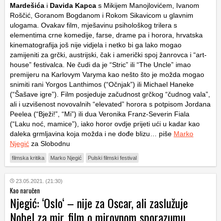
Mardešića
i
Davida Kapca
s Mikijem Manojlovićem, Ivanom
Roščić, Goranom Bogdanom i Rokom Sikavicom u glavnim
ulogama. Ovakav film, mješavinu psihološkog trilera s
elementima crne komedije, farse, drame pa i horora, hrvatska
kinematografija još nije vidjela i netko bi ga lako mogao
zamijeniti za grčki, austrijski, čak i američki spoj žanrovca i “art-
house” festivalca. Ne čudi da je “Stric” ili “The Uncle” imao
premijeru na Karlovym Varyma kao nešto što je možda mogao
snimiti rani Yorgos Lanthimos (“Očnjak”) ili Michael Haneke
(“Šašave igre”). Film posjeduje začudnost grčkog “čudnog vala”,
ali i uzvišenost novovalnih “elevated” horora s potpisom Jordana
Peelea (“Bježi!”, “Mi”) ili dua Veronika Franz-Severin Fiala
(“Laku noć, mamice”), iako horor ovdje prijeti ući u kadar kao
daleka grmljavina koja možda i ne dođe blizu… piše
Marko
Njegić
za Slobodnu
filmska kritika
Marko Njegić
Pulski filmski festival
23.05.2021. (21:30)
Kao naručen
Njegić: ‘Oslo‘ – nije za Oscar, ali zaslužuje
Nobel za mir, film o mirovnom sporazumu