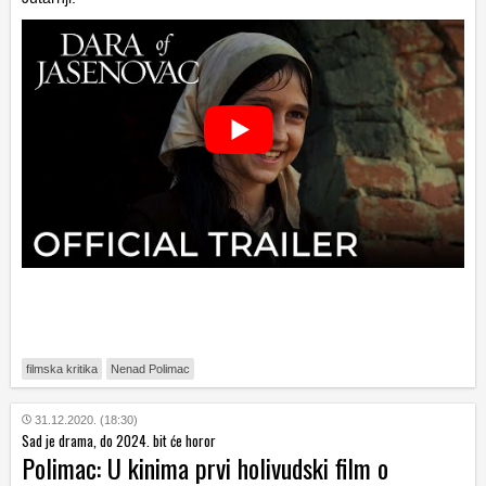
filmska kritika
Nenad Polimac
31.12.2020. (18:30)
Sad je drama, do 2024. bit će horor
Polimac: U kinima prvi holivudski film o