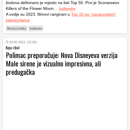
bodova definirano je mjesto na listi Top 50. Prvi je Scorseseov
Killers of the Flower Moon…
Indiewire
A ovdje su 2023. filmovi rangirani u
Top 10 po “oscarovskim”
kategorijama
filmska kritika
Indiewire
29.05.2023. (15:00)
Koja riba!
Polimac preporučuje: Nova Disneyeva verzija
Male sirene je vizualno impresivna, ali
predugačka