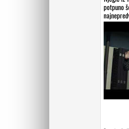
potpuno šo
najnepredv