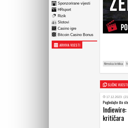
Sponzorirane vijesti
HRsport
Rizik
Slotovi
Casino igre
Bitcoin Casino Bonus
ARHIVA VIJESTI
filmska kritika
N
SLIČNE VIJESTI
17.12.2023. (21
Pogledajte što ste
Indiewire:
kritičara