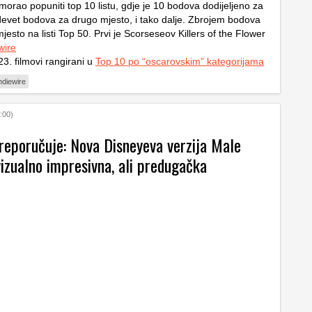
e morao popuniti top 10 listu, gdje je 10 bodova dodijeljeno za
devet bodova za drugo mjesto, i tako dalje. Zbrojem bodova
mjesto na listi Top 50. Prvi je Scorseseov Killers of the Flower
wire
3. filmovi rangirani u
Top 10 po “oscarovskim” kategorijama
ndiewire
:00)
reporučuje: Nova Disneyeva verzija Male
vizualno impresivna, ali predugačka