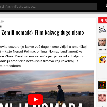
F
:30)
ni
 ‘Zemlji nomada’: Film kakvog dugo nismo
jevito ostvarenje kakvo već dugo nismo vidjeli u američkoj
snimil
ji – kaže Nenad Polimac o filmu ‘Nomad land’ američke
loé Zhao. Posebno mu se sviđa jer jer se vrlo dosljedno
radiciju američkih nezavisnih filmova koji koketiraju s
im prosedeom.