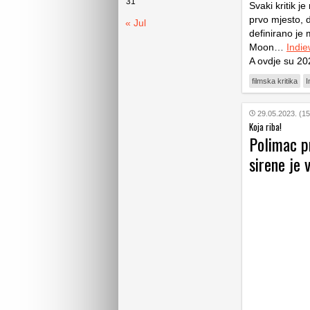
31
Svaki kritik j
prvo mjesto, 
« Jul
definirano je 
Moon…
Indie
A ovdje su 202
filmska kritika
I
29.05.2023. (15
Koja riba!
Polimac p
sirene je 