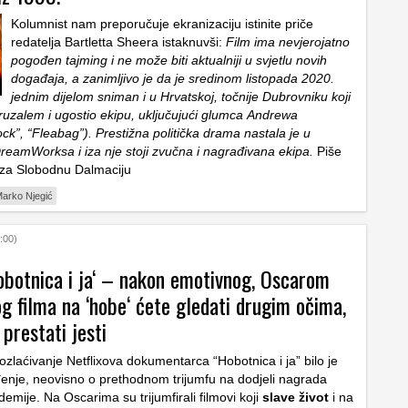
Kolumnist nam preporučuje ekranizaciju istinite priče
redatelja Bartletta Sheera istaknuvši:
Film ima nevjerojatno
pogođen tajming i ne može biti aktualniji u svjetlu novih
događaja, a zanimljivo je da je sredinom listopada 2020.
jednim dijelom sniman i u Hrvatskoj, točnije Dubrovniku koji
eruzalem i ugostio ekipu, uključujući glumca Andrewa
ck”, “Fleabag”). Prestižna politička drama nastala je u
DreamWorksa i iza nje stoji zvučna i nagrađivana ekipa.
Piše
za Slobodnu Dalmaciju
arko Njegić
:00)
Hobotnica i ja‘ – nakon emotivnog, Oscarom
g filma na ‘hobe‘ ćete gledati drugim očima,
 prestati jesti
zlaćivanje Netflixova dokumentarca “Hobotnica i ja” bilo je
enje, neovisno o prethodnom trijumfu na dodjeli nagrada
emije. Na Oscarima su trijumfirali filmovi koji
slave život
i na