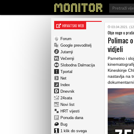
Search
for:
HRVATSKI WEB
03.04.2021. (12
Obje noge u praši
Polimac o
Forum
Google prevoditelj
vidjeli
Jutarnji
Pametno i slo
Večernji
kinematografi
Slobodna Dalmacija
Kineskinje Ch
Tportal
nastavlja na t
Net
dokumentarn
Index
Dnevnik
24sata
Novi list
HRT vijesti
Ponuda dana
Bug
1 klik do svega