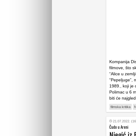
Kompanija Disn
filmove, što s
“Alice u zemlj
“Pepeljuge”, n
1989., koji j
Polimac u 6 mi
biti će najgle
filmska kritika
N
21.07.2022. (16
Čudo u Areni
Njegić iz 