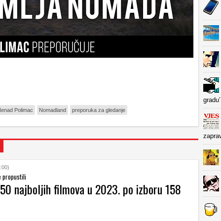
gradu’
enad Polimac
Nomadland
preporuka za gledanje
zapra
:00)
 propustili
 50 najboljih filmova u 2023. po izboru 158