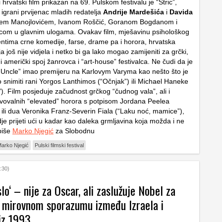
 hrvatski film prikazan na 69. Pulskom festivalu je “Stric”,
igrani prvijenac mladih redatelja
Andrije Mardešića
i
Davida
jem Manojlovićem, Ivanom Roščić, Goranom Bogdanom i
com u glavnim ulogama. Ovakav film, mješavinu psihološkog
mentima crne komedije, farse, drame pa i horora, hrvatska
a još nije vidjela i netko bi ga lako mogao zamijeniti za grčki,
k i američki spoj žanrovca i “art-house” festivalca. Ne čudi da je
The Uncle” imao premijeru na Karlovym Varyma kao nešto što je
nimiti rani Yorgos Lanthimos (“Očnjak”) ili Michael Haneke
). Film posjeduje začudnost grčkog “čudnog vala”, ali i
vovalnih “elevated” horora s potpisom Jordana Peelea
”) ili dua Veronika Franz-Severin Fiala (“Laku noć, mamice”),
je prijeti ući u kadar kao daleka grmljavina koja možda i ne
piše
Marko Njegić
za Slobodnu
arko Njegić
Pulski filmski festival
:30)
slo‘ – nije za Oscar, ali zaslužuje Nobel za
 o mirovnom sporazumu između Izraela i
iz 1993.