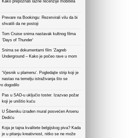
Kako prepoznati lažne recenzije mobitela
Prevare na Bookingu: Rezervirali vilu da bi
shvatili da ne postoji
Tom Cruise snima nastavak kultnog filma
‘Days of Thunder’
Snima se dokumentarni film ‘Zagreb
Underground – Kako je počeo rave u mom
‘Vjesnik u plamenu‘. Pogledajte strip koji je
nastao na temelju istraživanja što se
vo dogodilo
Pas u SAD-u uključio toster. Izazvao požar
koji je uništio kuću
U Šibeniku izrađen mural posvećen Arsenu
Dediću
Koja je tajna kvalitete belgijskog piva? Kada
je u pitanju kreativnost, nitko se ne može