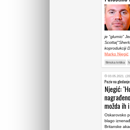
je “glumio” J
Scotta(“Sherlo
koprodukciji 
Marko Njegić
filmska kritika
M
03.05.2021. (20
Poziv na gledanje
Njegić: ‘
nagrađeno
možda ih i
Oskarovsko po
blago iznenađ
Britanske akad