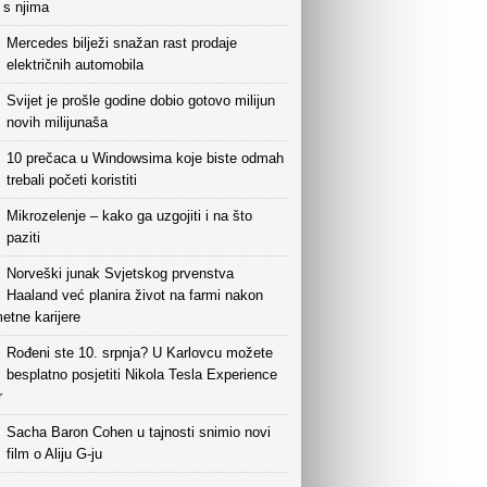
i s njima
Mercedes bilježi snažan rast prodaje
električnih automobila
Svijet je prošle godine dobio gotovo milijun
novih milijunaša
10 prečaca u Windowsima koje biste odmah
trebali početi koristiti
Mikrozelenje – kako ga uzgojiti i na što
paziti
Norveški junak Svjetskog prvenstva
Haaland već planira život na farmi nakon
etne karijere
Rođeni ste 10. srpnja? U Karlovcu možete
besplatno posjetiti Nikola Tesla Experience
r
Sacha Baron Cohen u tajnosti snimio novi
film o Aliju G-ju