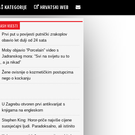
KATEGORIJE
HRVATSKI WEB
LASH VIJESTI
Prvi put u povijesti putnički zrakoplov
obavio let dulji od 24 sata
Moby objavio “Porcelain” video s
Jadranskog mora: “Svi na svijetu su to
i, a ja nikad”
Žene ovisnije o kozmetičkim postupcima
nego o kockanju
U Zagrebu otvoren prvi antikvarijat s
knjigama na engleskom
Stephen King: Horor-priče najviše cijene
suosjećajni ljudi. Paradoksalno, ali istinito