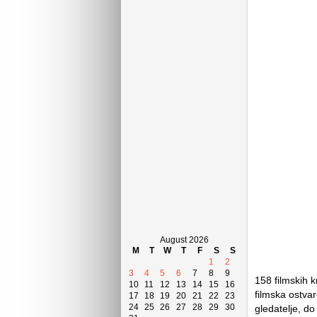
August 2026
M
T
W
T
F
S
S
1
2
3
4
5
6
7
8
9
158 filmskih k
10
11
12
13
14
15
16
filmska ostvar
17
18
19
20
21
22
23
24
25
26
27
28
29
30
gledatelje, do 