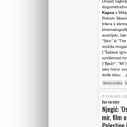
Dosad najbolji
dugometražni 
Kapca
s Miki
Rokom Sikavi
trilera s ele
kinematografij
austrijski, ča
“Stric” ili “
možda mogao s
(“Šašave igre”
uzvišenost no
(“Bježi!”, “Mi
iako horor ovd
dođe blizu… 
filmska kritika
M
23.05.2021. (21
Kao naručen
Njegić: ‘O
mir, film
Palestine 