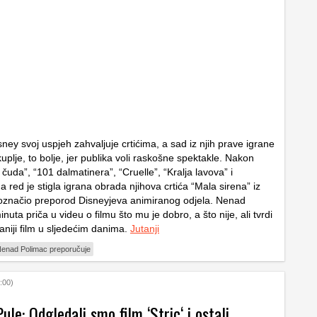
ey svoj uspjeh zahvaljuje crtićima, a sad iz njih prave igrane
kuplje, to bolje, jer publika voli raskošne spektakle. Nakon
i čuda”, “101 dalmatinera”, “Cruelle”, “Kralja lavova” i
a red je stigla igrana obrada njihova crtića “Mala sirena” iz
e označio preporod Disneyjeva animiranog odjela. Nenad
nuta priča u videu o filmu što mu je dobro, a što nije, ali tvrdi
daniji film u sljedećim danima.
Jutanji
enad Polimac preporučuje
:00)
Pule: Odgledali smo film ‘Stric‘ i ostali