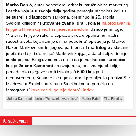
Marko Babić
, autor bestselera, arhitekt, stručnjak za marketing
i osoba koja je u zadnje dvije godine pomogla mnogima koji su
se susreli s dijagnozom sarkoma, preminuo je 25. srpnja.
Svojom knjigom
“Putovanje zvano igra”
, koja je
najprodavanija
knjiga u Hrvatskoj već tri mjeseca zaredom
, dirnuo je mnoge:
“Na prvu knjiga o raku, a zapravo priča o optimizmu, nadi i
radosti života koja nam je svima potrebna” opisao ju je Marko.
Nakon Markove smrti njegova partnerica
Tina Biloglav
slučajno
je otkrila da je tiskano još Markovih knjiga, a da obitelj za to nije
imala pojma. Biloglav sumnja na to da je nakladnica i urednica
knjige
Jelena Kastaneti
na svoju ruku, bez znanja obitelji, u
periodu oko njegove smrti tiskala još 6000 knjiga. U
međuvremenu, Kastaneti je ugasila obrt i promijenila prebivalište
iz adrese u Slatini u adresu u Stockholmu te poručila na
Instagramu “
kako već dugo nije dobro
“.
Index
Jelena Kastaneti
knjiga "Putovanje zvano igra"
Marko Babić
Tina Biloglav
SLIČNE VIJESTI