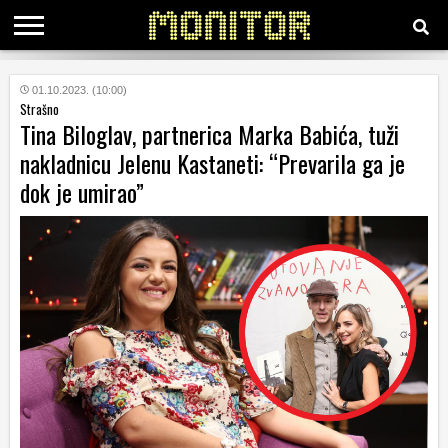
KATEGORIJE
01.10.2023. (10:00)
Strašno
Tina Biloglav, partnerica Marka Babića, tuži
HRVATSKI
nakladnicu Jelenu Kastaneti: “Prevarila ga je
WEB
dok je umirao”