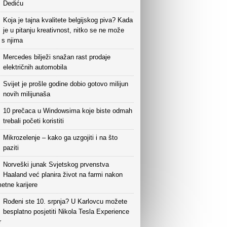
Dediću
Koja je tajna kvalitete belgijskog piva? Kada
je u pitanju kreativnost, nitko se ne može
i s njima
Mercedes bilježi snažan rast prodaje
električnih automobila
Svijet je prošle godine dobio gotovo milijun
novih milijunaša
10 prečaca u Windowsima koje biste odmah
trebali početi koristiti
Mikrozelenje – kako ga uzgojiti i na što
paziti
Norveški junak Svjetskog prvenstva
Haaland već planira život na farmi nakon
etne karijere
Rođeni ste 10. srpnja? U Karlovcu možete
besplatno posjetiti Nikola Tesla Experience
r