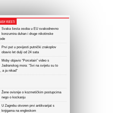
LASH VIJESTI
Svaka šesta osoba u EU svakodnevno
konzumira duhan i druge nikotinske
vode
Prvi put u povijesti putnički zrakoplov
obavio let dulji od 24 sata
Moby objavio “Porcelain” video s
Jadranskog mora: “Svi na svijetu su to
i, a ja nikad”
Žene ovisnije o kozmetičkim postupcima
nego o kockanju
U Zagrebu otvoren prvi antikvarijat s
knjigama na engleskom