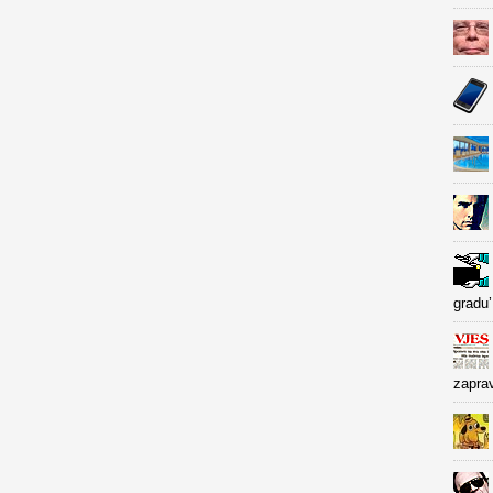
gradu’
zapra