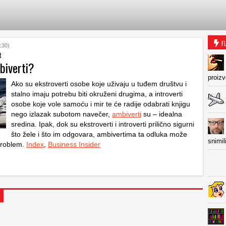
F
:30)
t
biverti?
proiz
Ako su ekstroverti osobe koje uživaju u tuđem društvu i
stalno imaju potrebu biti okruženi drugima, a introverti
osobe koje vole samoću i mir te će radije odabrati knjigu
nego izlazak subotom navečer,
ambiverti
su – idealna
sredina. Ipak, dok su ekstroverti i introverti prilično sigurni
što žele i što im odgovara, ambivertima ta odluka može
snimil
 problem.
Index
,
Business Insider