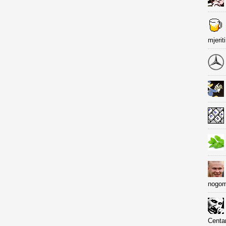
mjerit
nogom
Centa