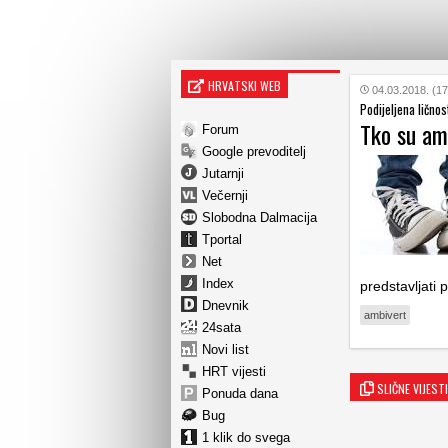
HRVATSKI WEB
04.03.2018. (17
Podijeljena ličnos
Tko su am
Forum
Google prevoditelj
Jutarnji
Večernji
Slobodna Dalmacija
Tportal
Net
Index
predstavljati
Dnevnik
ambivert
24sata
Novi list
HRT vijesti
SLIČNE VIJESTI
Ponuda dana
Bug
1 klik do svega