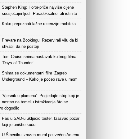
Stephen King: Horor-priče najviše cijene
suosjećajni ljudi. Paradoksalno, ali istinito
Kako prepoznati lažne recenzije mobitela
Prevare na Bookingu: Rezervirali vilu da bi
shvatili da ne postoji
Tom Cruise snima nastavak kultnog filma
‘Days of Thunder’
Snima se dokumentarni film ‘Zagreb
Underground – Kako je počeo rave u mom
‘Vjesnik u plamenu‘. Pogledajte strip koji je
nastao na temelju istraživanja što se
vo dogodilo
Pas u SAD-u uključio toster. Izazvao požar
koji je uništio kuću
U Šibeniku izrađen mural posvećen Arsenu