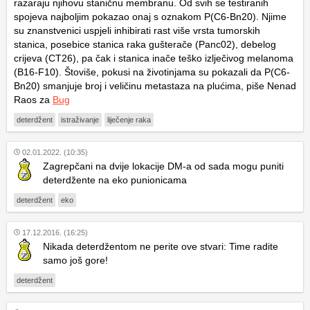
razaraju njihovu staničnu membranu. Od svih se testiranih
spojeva najboljim pokazao onaj s oznakom P(C6-Bn20). Njime
su znanstvenici uspjeli inhibirati rast više vrsta tumorskih
stanica, posebice stanica raka gušterače (Panc02), debelog
crijeva (CT26), pa čak i stanica inače teško izlječivog melanoma
(B16-F10). Štoviše, pokusi na životinjama su pokazali da P(C6-
Bn20) smanjuje broj i veličinu metastaza na plućima, piše Nenad
Raos za
Bug
deterdžent
istraživanje
liječenje raka
02.01.2022. (10:35)
Zagrepčani na dvije lokacije DM-a od sada mogu puniti
deterdžente na eko punionicama
deterdžent
eko
17.12.2016. (16:25)
Nikada deterdžentom ne perite ove stvari: Time radite
samo još gore!
deterdžent