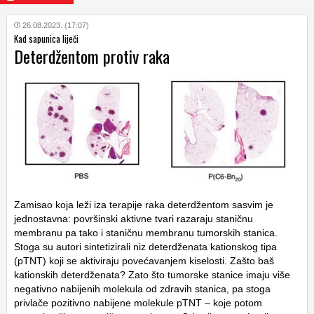
26.08.2023. (17:07)
Kad sapunica liječi
Deterdžentom protiv raka
Zamisao koja leži iza terapije raka deterdžentom sasvim je
jednostavna: površinski aktivne tvari razaraju staničnu
membranu pa tako i staničnu membranu tumorskih stanica.
Stoga su autori sintetizirali niz deterdženata kationskog tipa
(pTNT) koji se aktiviraju povećavanjem kiselosti. Zašto baš
kationskih deterdženata? Zato što tumorske stanice imaju više
negativno nabijenih molekula od zdravih stanica, pa stoga
privlače pozitivno nabijene molekule pTNT – koje potom