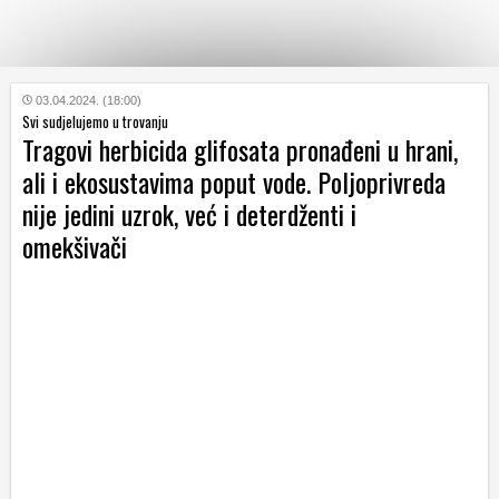
KATEGORIJE
03.04.2024. (18:00)
Svi sudjelujemo u trovanju
Tragovi herbicida glifosata pronađeni u hrani,
HRVATSKI
ali i ekosustavima poput vode. Poljoprivreda
WEB
nije jedini uzrok, već i deterdženti i
omekšivači