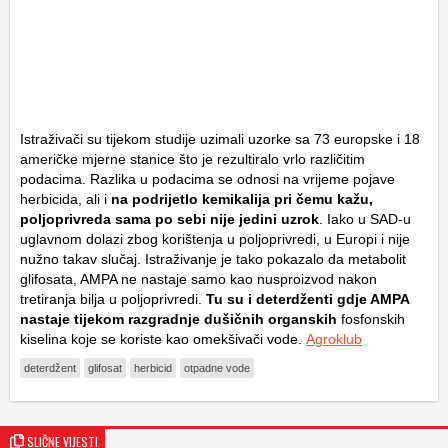
Istraživači su tijekom studije uzimali uzorke sa 73 europske i 18
američke mjerne stanice što je rezultiralo vrlo različitim
podacima. Razlika u podacima se odnosi na vrijeme pojave
herbicida, ali i
na podrijetlo kemikalija pri čemu kažu,
poljoprivreda sama po sebi nije jedini uzrok
. Iako u SAD-u
uglavnom dolazi zbog korištenja u poljoprivredi, u Europi i nije
nužno takav slučaj. Istraživanje je tako pokazalo da metabolit
glifosata, AMPA ne nastaje samo kao nusproizvod nakon
tretiranja bilja u poljoprivredi.
Tu su i deterdženti gdje AMPA
nastaje tijekom razgradnje dušičnih organskih
fosfonskih
kiselina koje se koriste kao omekšivači vode.
Agroklub
deterdžent
glifosat
herbicid
otpadne vode
SLIČNE VIJESTI