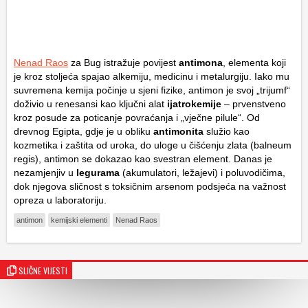
Nenad Raos
za Bug istražuje povijest
antimona
, elementa koji
je kroz stoljeća spajao alkemiju, medicinu i metalurgiju. Iako mu
suvremena kemija počinje u sjeni fizike, antimon je svoj „trijumf“
doživio u renesansi kao ključni alat
ijatrokemije
– prvenstveno
kroz posude za poticanje povraćanja i „vječne pilule“. Od
drevnog Egipta, gdje je u obliku
antimonita
služio kao
kozmetika i zaštita od uroka, do uloge u čišćenju zlata (
balneum
regis
), antimon se dokazao kao svestran element. Danas je
nezamjenjiv u
legurama
(akumulatori, ležajevi) i poluvodičima,
dok njegova sličnost s toksičnim arsenom podsjeća na važnost
opreza u laboratoriju.
antimon
kemijski elementi
Nenad Raos
SLIČNE VIJESTI