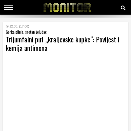
KATEGORIJE
12.03. (17:00)
Gorka pilula, sretan želudac
Trijumfalni put „kraljevske kupke“: Povijest i
HRVATSKI
kemija antimona
WEB