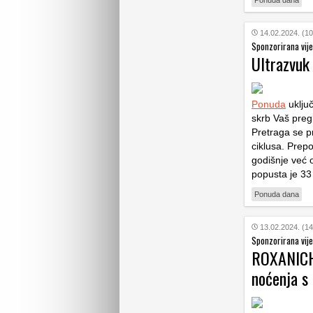
Ponuda dana
14.02.2024. (10
Sponzorirana vije
Ultrazvuk 
Ponuda
uključ
skrb Vaš pregl
Pretraga se p
ciklusa. Prep
godišnje već o
popusta je 33
Ponuda dana
13.02.2024. (14
Sponzorirana vije
ROXANICH 
noćenja s