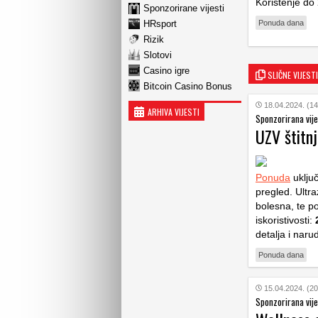
Korištenje do
Sponzorirane vijesti
HRsport
Ponuda dana
Rizik
Slotovi
Casino igre
SLIČNE VIJESTI
Bitcoin Casino Bonus
18.04.2024. (14
ARHIVA VIJESTI
Sponzorirana vije
UZV štitn
Ponuda
uključ
pregled. Ultra
bolesna, te po
iskoristivosti:
detalja i naru
Ponuda dana
15.04.2024. (20
Sponzorirana vije