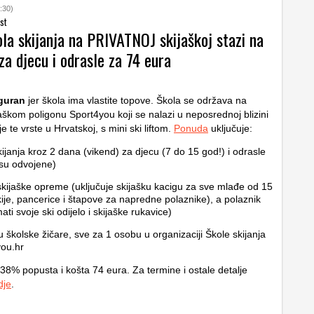
:30)
st
la skijanja na PRIVATNOJ skijaškoj stazi na
a djecu i odrasle za 74 eura
iguran
jer škola ima vlastite topove. Škola se održava na
aškom poligonu Sport4you koji se nalazi u neposrednoj blizini
 je te vrste u Hrvatskoj, s mini ski liftom.
Ponuda
uključuje:
kijanja kroz 2 dana (vikend) za djecu (7 do 15 god!) i odrasle
su odvojene)
kijaške opreme (uključuje skijašku kacigu za sve mlađe od 15
kije, pancerice i štapove za napredne polaznike), a polaznik
ti svoje ski odijelo i skijaške rukavice)
 školske žičare, sve za 1 osobu u organizaciji Škole skijanja
ou.hr
38% popusta i košta 74 eura. Za termine i ostale detalje
dje
.