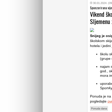
30.01.2024. (09
Sponzorirana vije
Vikend ško
Sljemenu z
Snijeg je os
školskom skij
hotela i jedini
školu s
(grupe 
najam s
god., s
mora ima
uporabu
Sport4y
Ponuda je na 
pogledajte
ov
Ponuda dana