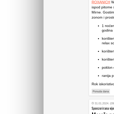
ROXANICH
Wi
ispod pitome 
Mirne. Gostim
zonom i pros
1 noćen
godina 
korište
relax 
korište
korište
poklon 
ranija p
Rok iskoristiv
Ponuda dana
31.01.2024. (09
Sponzorirana vije