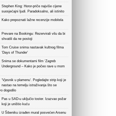
Stephen King: Horor-priče najviše cijene
suosjećajni ljudi. Paradoksalno, ali istinito
Kako prepoznati lažne recenzije mobitela
Prevare na Bookingu: Rezervirali vilu da bi
shvatili da ne postoji
Tom Cruise snima nastavak kultnog filma
‘Days of Thunder’
Snima se dokumentarni film ‘Zagreb
Underground – Kako je počeo rave u mom
‘Vjesnik u plamenu‘. Pogledajte strip koji je
nastao na temelju istraživanja što se
vo dogodilo
Pas u SAD-u uključio toster. Izazvao požar
koji je uništio kuću
U Šibeniku izrađen mural posvećen Arsenu