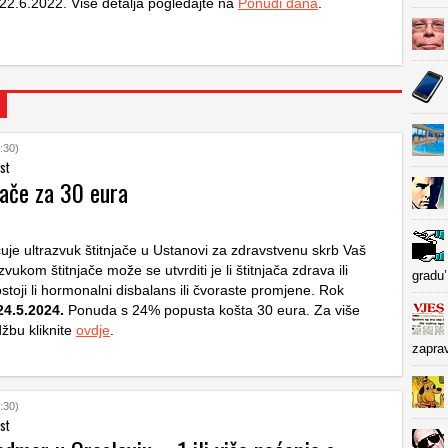
 22.6.2022. Više detalja pogledajte na
Ponudi dana
.
:30)
st
jače za 30 eura
uje ultrazvuk štitnjače u Ustanovi za zdravstvenu skrb Vaš
zvukom štitnjače može se utvrditi je li štitnjača zdrava ili
gradu’
stoji li hormonalni disbalans ili čvoraste promjene. Rok
24.5.2024.
Ponuda s 24% popusta košta 30 eura. Za više
džbu kliknite
ovdje
.
zapra
:30)
st