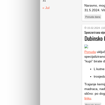
31
Naravno, moguć
« Jul
31.5.2024. Vi
Ponuda dana
15.02.2024. (10
Sponzorirana vije
Dubinsko 
Ponuda
uključ
specijaliziran
“kupi” birate 
L kutne
trosjeda
Trajanje kemi
madraca, nadma
slično: po dog
linku
.