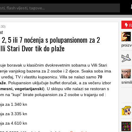
F
:30)
st
2, 5 ili 7 noćenja s polupansionom za 2
lli Stari Dvor tik do plaže
proiz
uje boravak u klasičnim dvokrevetnim sobama u Villi Stari
tenje vanjskog bazena za 2 osobe i 2 djece. Svaka soba ima
a uređaj, TV i vlastitu kupaonicu. Villa se nalazi samo
70
snimil
aže
. Polupansion uključuje buffet doručak, a za večeru izbor
i, mesni, vegetarijanski
). U sklopu ville nalazi se restoran s
om na “kupi” birate polupansion za 2 osobe u trajanju od :
ja za 1.340 kn
ja za 3.335 kn
ja za 4.610 kn