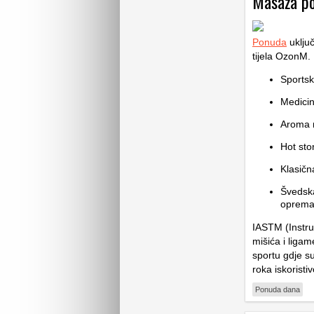
Masaža po
Ponuda
uključ
tijela OzonM.
Sports
Medici
Aroma 
Hot st
Klasič
Švedsk
oprema
IASTM (Instru
mišića i liga
sportu gdje su
roka iskoristi
Ponuda dana