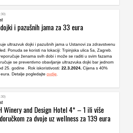
:30)
st
dojki i pazušnih jama za 33 eura
uje ultrazvuk dojki i pazušnih jama u Ustanovi za zdravstvenu
ed. Ponuda se koristi na lokaciji: Trpinjska ulica 5a, Zagreb.
reporučuje ženama svih dobi i može se raditi u svim fazama
oručuje se preventivno obavljanje ultrazvuka dojki bar jednom
d 25. godine . Rok iskoristivosti:
22.3.2024.
Cijena s 40%
 eura. Detalje pogledajte
ovdje
.
:30)
st
Winery and Design Hotel 4* – 1 ili više
 doručkom za dvoje uz wellness za 139 eura