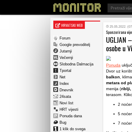
Search
for:
HRVATSKI WEB
25.05.2022. (07
Sponzorirana vije
UGLJAN – 
Forum
Google prevoditelj
osobe u Vi
Jutarnji
Večernji
Slobodna Dalmacija
Ponuda
uključ
Tportal
Dvor uz koriš
balkon
, klim
Net
metara od pl
Index
menija (
riblj
Dnevnik
terasom. Klik
24sata
Novi list
2 noćen
HRT vijesti
5 noćen
Ponuda dana
Bug
7 noćen
1 klik do svega