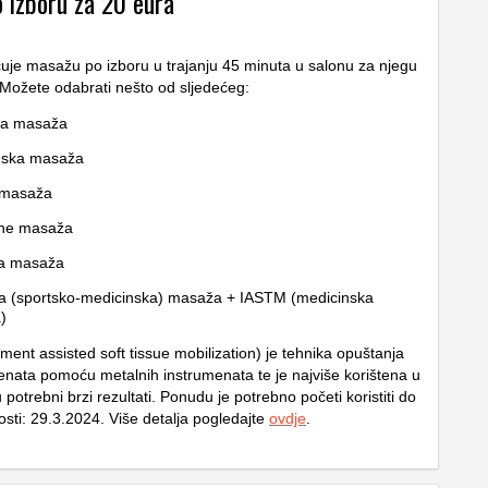
 izboru za 20 eura
uje masažu po izboru u trajanju 45 minuta u salonu za njegu
 Možete odabrati nešto od sljedećeg:
ka masaža
nska masaža
masaža
one masaža
na masaža
a (sportsko-medicinska) masaža + IASTM (medicinska
)
ment assisted soft tissue mobilization) je tehnika opuštanja
menata pomoću metalnih instrumenata te je najviše korištena u
 potrebni brzi rezultati. Ponudu je potrebno početi koristiti do
vosti: 29.3.2024. Više detalja pogledajte
ovdje
.