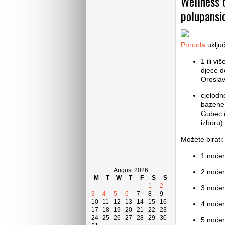
Wellness o
polupansi
Ponuda
uključ
1 ili v
djece d
Oroslav
cjelodn
bazene 
Gubec i
izboru)
Možete birati:
1 noćen
August 2026
2 noćen
M
T
W
T
F
S
S
1
2
3 noćen
3
4
5
6
7
8
9
10
11
12
13
14
15
16
4 noćen
17
18
19
20
21
22
23
24
25
26
27
28
29
30
5 noćen