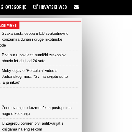
KATEGORIJE
HRVATSKI WEB
LASH VIJESTI
Svaka šesta osoba u EU svakodnevno
konzumira duhan i druge nikotinske
vode
Prvi put u povijesti putnički zrakoplov
obavio let dulji od 24 sata
Moby objavio “Porcelain” video s
Jadranskog mora: “Svi na svijetu su to
i, a ja nikad”
Žene ovisnije o kozmetičkim postupcima
nego o kockanju
U Zagrebu otvoren prvi antikvarijat s
knjigama na engleskom