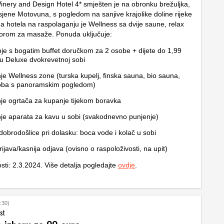
nery and Design Hotel 4* smješten je na obronku brežuljka,
sjene Motovuna, s pogledom na sanjive krajolike doline rijeke
a hotela na raspolaganju je Wellness sa dvije saune, relax
torom za masaže. Ponuda uključuje:
je s bogatim buffet doručkom za 2 osobe + dijete do 1,99
u Deluxe dvokrevetnoj sobi
nje Wellness zone (turska kupelj, finska sauna, bio sauna,
soba s panoramskim pogledom)
nje ogrtača za kupanje tijekom boravka
nje aparata za kavu u sobi (svakodnevno punjenje)
dobrodošlice pri dolasku: boca vode i kolač u sobi
rijava/kasnija odjava (ovisno o raspoloživosti, na upit)
osti: 2.3.2024. Više detalja pogledajte
ovdje
.
:30)
st