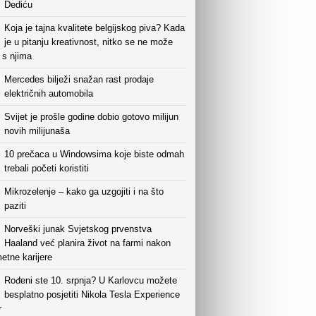
Dediću
Koja je tajna kvalitete belgijskog piva? Kada
je u pitanju kreativnost, nitko se ne može
i s njima
Mercedes bilježi snažan rast prodaje
električnih automobila
Svijet je prošle godine dobio gotovo milijun
novih milijunaša
10 prečaca u Windowsima koje biste odmah
trebali početi koristiti
Mikrozelenje – kako ga uzgojiti i na što
paziti
Norveški junak Svjetskog prvenstva
Haaland već planira život na farmi nakon
etne karijere
Rođeni ste 10. srpnja? U Karlovcu možete
besplatno posjetiti Nikola Tesla Experience
r