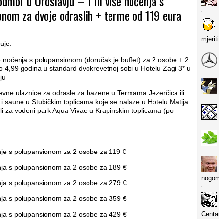
dmor u Oroslavju – 1 ili više noćenja s
onom za dvoje odraslih + terme od 119 eura
mjerit
uje:
iše noćenja s polupansionom (doručak je buffet) za 2 osobe + 2
o 4,99 godina u standard dvokrevetnoj sobi u Hotelu Zagi 3* u
ju
evne ulaznice za odrasle za bazene u Termama Jezerčica ili
i saune u Stubičkim toplicama koje se nalaze u Hotelu Matija
li za vodeni park Aqua Vivae u Krapinskim toplicama (po
je s polupansionom za 2 osobe za 119 €
ja s polupansionom za 2 osobe za 189 €
nogom
ja s polupansionom za 2 osobe za 279 €
ja s polupansionom za 2 osobe za 359 €
ja s polupansionom za 2 osobe za 429 €
Centa