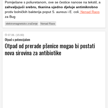
Pomiješane s poliuretanom, ove se čestice nanose na tekstil, a
zahvaljujući srebru, tkanina ujedno djeluje antimikrobno
protiv bolničkih bakterija poput
S. aureus
i
E. coli
.
Nenad Raos
za Bug
elektromagnetsko zračenje
Nenad Raos
07.06. (15:00)
Otpad s potencijalom
Otpad od prerade pšenice mogao bi postati
nova sirovina za antibiotike