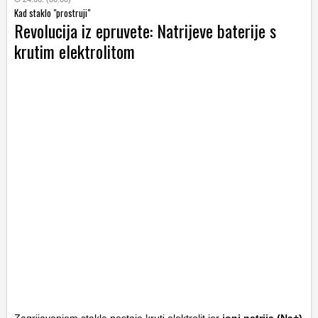
Kad staklo "prostruji"
Revolucija iz epruvete: Natrijeve baterije s
krutim elektrolitom
Zagrijavanjem staklo postaje kruti elektrolit jer
ioni natrija (
N
a
+
)