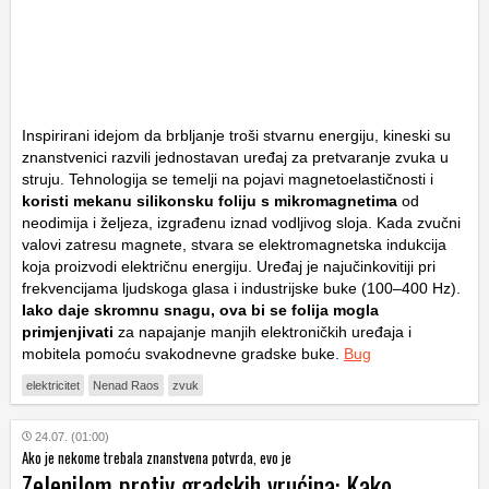
Inspirirani idejom da brbljanje troši stvarnu energiju, kineski su
znanstvenici razvili jednostavan uređaj za pretvaranje zvuka u
struju. Tehnologija se temelji na pojavi magnetoelastičnosti i
koristi mekanu silikonsku foliju s mikromagnetima
od
neodimija i željeza, izgrađenu iznad vodljivog sloja. Kada zvučni
valovi zatresu magnete, stvara se elektromagnetska indukcija
koja proizvodi električnu energiju. Uređaj je najučinkovitiji pri
frekvencijama ljudskoga glasa i industrijske buke (100–400 Hz).
Iako daje skromnu snagu, ova bi se folija mogla
primjenjivati
za napajanje manjih elektroničkih uređaja i
mobitela pomoću svakodnevne gradske buke.
Bug
elektricitet
Nenad Raos
zvuk
24.07. (01:00)
Ako je nekome trebala znanstvena potvrda, evo je
Zelenilom protiv gradskih vrućina: Kako