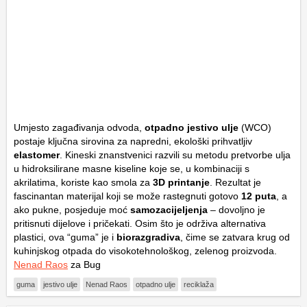
Umjesto zagađivanja odvoda,
otpadno jestivo ulje
(WCO)
postaje ključna sirovina za napredni, ekološki prihvatljiv
elastomer
. Kineski znanstvenici razvili su metodu pretvorbe ulja
u hidroksilirane masne kiseline koje se, u kombinaciji s
akrilatima, koriste kao smola za
3D printanje
. Rezultat je
fascinantan materijal koji se može rastegnuti gotovo
12 puta
, a
ako pukne, posjeduje moć
samozacijeljenja
– dovoljno je
pritisnuti dijelove i pričekati. Osim što je održiva alternativa
plastici, ova “guma” je i
biorazgradiva
, čime se zatvara krug od
kuhinjskog otpada do visokotehnološkog, zelenog proizvoda.
Nenad Raos
za Bug
guma
jestivo ulje
Nenad Raos
otpadno ulje
reciklaža