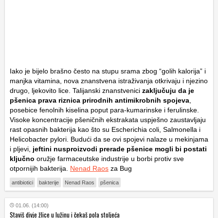
Iako je bijelo brašno često na stupu srama zbog “golih kalorija” i
manjka vitamina, nova znanstvena istraživanja otkrivaju i njezino
drugo, ljekovito lice. Talijanski znanstvenici
zaključuju da je
pšenica prava riznica prirodnih antimikrobnih spojeva
,
posebice fenolnih kiselina poput para-kumarinske i ferulinske.
Visoke koncentracije pšeničnih ekstrakata uspješno zaustavljaju
rast opasnih bakterija kao što su
Escherichia coli
,
Salmonella
i
Helicobacter pylori
. Budući da se ovi spojevi nalaze u mekinjama
i pljevi,
jeftini nusproizvodi prerade pšenice mogli bi postati
ključno
oružje farmaceutske industrije u borbi protiv sve
otpornijih bakterija.
Nenad Raos
za Bug
antibiotici
bakterije
Nenad Raos
pšenica
01.06. (14:00)
Staviš divje žlice u lužinu i čekaš pola stoljeća