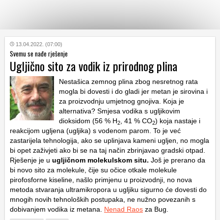
KATEGORIJE
13.04.2022. (07:00)
Svemu se nađe rješenje
Ugljično sito za vodik iz prirodnog plina
HRVATSKI
WEB
Nestašica zemnog plina zbog nesretnog rata
mogla bi dovesti i do gladi jer metan je sirovina i
za proizvodnju umjetnog gnojiva. Koja je
alternativa? Smjesa vodika s ugljikovim
dioksidom (56 % H
, 41 % CO
) koja nastaje i
2
2
reakcijom ugljena (ugljika) s vodenom parom. To je već
zastarijela tehnologija, ako se uplinjava kameni ugljen, no mogla
bi opet zaživjeti ako bi se na taj način zbrinjavao gradski otpad.
Rješenje je u
ugljičnom molekulskom situ.
Još je prerano da
bi novo sito za molekule, čije su očice otkale molekule
pirofosforne kiseline, našlo primjenu u proizvodnji, no nova
metoda stvaranja ultramikropora u ugljiku sigurno će dovesti do
mnogih novih tehnoloških postupaka, ne nužno povezanih s
dobivanjem vodika iz metana.
Nenad Raos
za Bug.