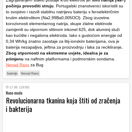
počinju provoditi struju
. Portugalski znanstvenici iskoristili su
to svojstvo i razvili stabilnu natrijevu bateriju s feroelektričnim
krutim elektrolitom (
N
a
2
,
99
B
a
0
,
005
OCl
). Zbog izuzetne
korozivnosti elementarnog natrija, skupe zlatne elektrode
zamijenili su otpornom slitinom inkonel 625, dok aluminij služi
kao kućište i negativna elektroda. Iako s gustoćom energije od
0,34 Wh/kg znatno zaostaje za litij-ionskim baterijama, ova je
baterija nezapaljiva, jeftina za proizvodnju i laka za recikliranje
.
Zbog otpornosti na ekstremne uvjete, idealna je za
primjenu
na naftnim platformama i podmorskim sondama.
Nenad Raos
za Bug
baterije
Nenad Raos
17.06. (19:00)
Nano-moda
Revolucionarna tkanina koja štiti od zračenja
i bakterija