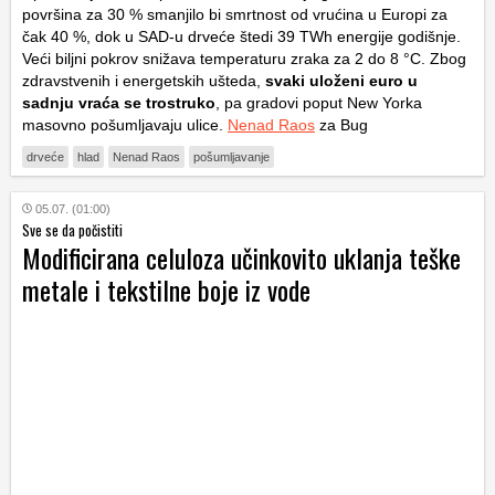
površina za 30 % smanjilo bi smrtnost od vrućina u Europi za
čak 40 %, dok u SAD-u drveće štedi 39 TWh energije godišnje.
Veći biljni pokrov snižava temperaturu zraka za 2 do 8 °C. Zbog
zdravstvenih i energetskih ušteda,
svaki uloženi euro u
sadnju vraća se trostruko
, pa gradovi poput New Yorka
masovno pošumljavaju ulice.
Nenad Raos
za Bug
drveće
hlad
Nenad Raos
pošumljavanje
05.07. (01:00)
Sve se da počistiti
Modificirana celuloza učinkovito uklanja teške
metale i tekstilne boje iz vode