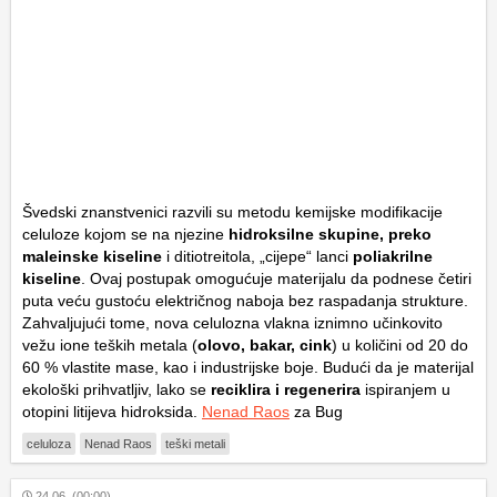
Švedski znanstvenici razvili su metodu kemijske modifikacije
celuloze kojom se na njezine
hidroksilne skupine, preko
maleinske kiseline
i ditiotreitola, „cijepe“ lanci
poliakrilne
kiseline
. Ovaj postupak omogućuje materijalu da podnese četiri
puta veću gustoću električnog naboja bez raspadanja strukture.
Zahvaljujući tome, nova celulozna vlakna iznimno učinkovito
vežu ione teških metala (
olovo, bakar, cink
) u količini od 20 do
60 % vlastite mase, kao i industrijske boje. Budući da je materijal
ekološki prihvatljiv, lako se
reciklira i regenerira
ispiranjem u
otopini litijeva hidroksida.
Nenad Raos
za Bug
celuloza
Nenad Raos
teški metali
24.06. (00:00)