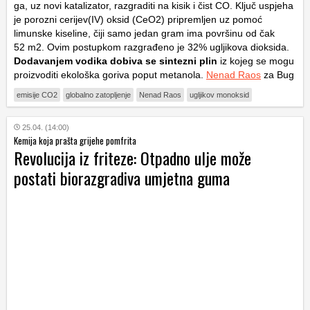
ga, uz novi katalizator, razgraditi na kisik i čist
CO
. Ključ uspjeha
je porozni cerijev(IV) oksid (
C
e
O
2
) pripremljen uz pomoć
limunske kiseline, čiji samo jedan gram ima površinu od čak
52
m
2
. Ovim postupkom razgrađeno je
32%
ugljikova dioksida.
Dodavanjem vodika dobiva se sintezni plin
iz kojeg se mogu
proizvoditi ekološka goriva poput metanola.
Nenad Raos
za Bug
emisije CO2
globalno zatopljenje
Nenad Raos
ugljikov monoksid
25.04. (14:00)
Kemija koja prašta grijehe pomfrita
Revolucija iz friteze: Otpadno ulje može
postati biorazgradiva umjetna guma