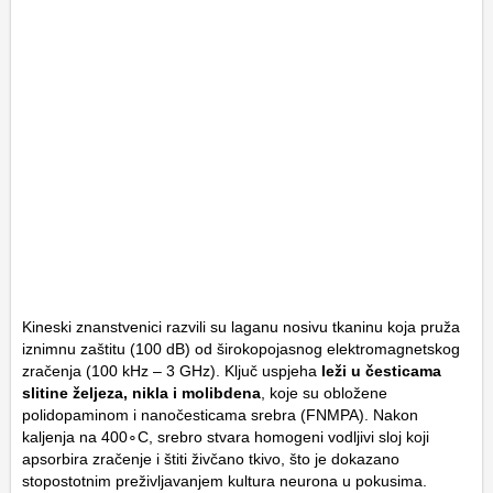
Kineski znanstvenici razvili su laganu nosivu tkaninu koja pruža
iznimnu zaštitu (100 dB) od širokopojasnog elektromagnetskog
zračenja (100 kHz – 3 GHz). Ključ uspjeha
leži u česticama
slitine željeza, nikla i molibdena
, koje su obložene
polidopaminom i nanočesticama srebra (FNMPA). Nakon
kaljenja na
40
0
∘
C
, srebro stvara homogeni vodljivi sloj koji
apsorbira zračenje i štiti živčano tkivo, što je dokazano
stopostotnim preživljavanjem kultura neurona u pokusima.