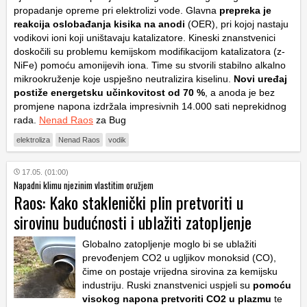
propadanje opreme pri elektrolizi vode. Glavna
prepreka je
reakcija oslobađanja kisika na anodi
(OER), pri kojoj nastaju
vodikovi ioni koji uništavaju katalizatore. Kineski znanstvenici
doskočili su problemu kemijskom modifikacijom katalizatora (z-
NiFe) pomoću amonijevih iona. Time su stvorili stabilno alkalno
mikrookruženje koje uspješno neutralizira kiselinu.
Novi uređaj
postiže energetsku učinkovitost od 70 %
, a anoda je bez
promjene napona izdržala impresivnih 14.000 sati neprekidnog
rada.
Nenad Raos
za Bug
elektroliza
Nenad Raos
vodik
17.05. (01:00)
Napadni klimu njezinim vlastitim oružjem
Raos: Kako staklenički plin pretvoriti u
sirovinu budućnosti i ublažiti zatopljenje
Globalno zatopljenje moglo bi se ublažiti
prevođenjem
C
O
2
u ugljikov monoksid (
CO
),
čime on postaje vrijedna sirovina za kemijsku
industriju. Ruski znanstvenici uspjeli su
pomoću
visokog napona pretvoriti
C
O
2
u plazmu
te