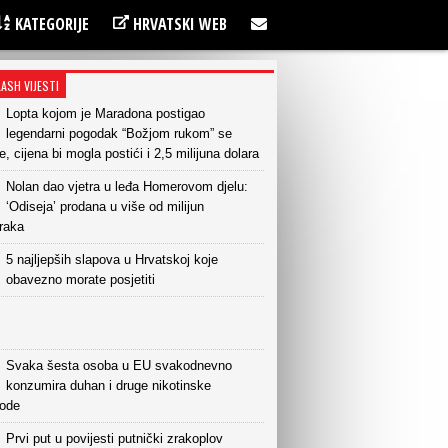
KATEGORIJE
HRVATSKI WEB
LASH VIJESTI
Lopta kojom je Maradona postigao
legendarni pogodak “Božjom rukom” se
e, cijena bi mogla postići i 2,5 milijuna dolara
Nolan dao vjetra u leđa Homerovom djelu:
‘Odiseja’ prodana u više od milijun
raka
5 najljepših slapova u Hrvatskoj koje
obavezno morate posjetiti
Svaka šesta osoba u EU svakodnevno
konzumira duhan i druge nikotinske
vode
Prvi put u povijesti putnički zrakoplov