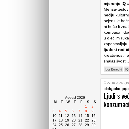
mjerenje IQ-
Mensa-testovi
nečiju kulturnu
ocjenjuje hoće 
ni hoće li zna
kompasa i dod
u dječjim ruk
zapostavljaju 
ljudski rod č
kreativnosti, e
snalažljivost
Igor Berecki
IQ
27.10.2024. (19
Inteligentni i pijan
Ljudi s ve
August 2026
konzumaci
M
T
W
T
F
S
S
1
2
3
4
5
6
7
8
9
10
11
12
13
14
15
16
17
18
19
20
21
22
23
24
25
26
27
28
29
30