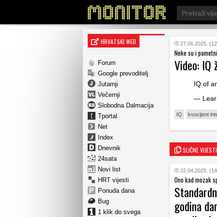
Search
for:
HRVATSKI WEB
27.06.2025. (12
Neke su i pametni
Video: IQ 
Forum
Google prevoditelj
IQ of a
Jutarnji
Večernji
— Lear
Slobodna Dalmacija
IQ
kvocijent int
Tportal
Net
Index
Dnevnik
SLIČNE VIJESTI
24sata
Novi list
22.04.2025. (14
Ono kad mozak sp
HRT vijesti
Standardni
Ponuda dana
godina dan
Bug
1 klik do svega