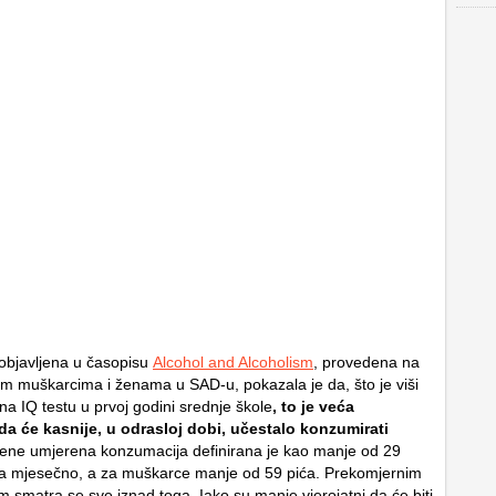
 objavljena u časopisu
Alcohol and Alcoholism
, provedena na
lim muškarcima i ženama u SAD-u, pokazala je da, što je viši
t na IQ testu u prvoj godini srednje škole
, to je veća
da će kasnije, u odrasloj dobi, učestalo konzumirati
žene umjerena konzumacija definirana je kao manje od 29
ća mjesečno, a za muškarce manje od 59 pića. Prekomjernim
 smatra se sve iznad toga. Iako su manje vjerojatni da će biti