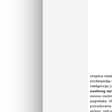
Umjetna inteli
enciklopedija
inteligencija
osobnog raz
osnovu osobno
pogrešaka. UI 
procedurama. 
rečeno, radi s