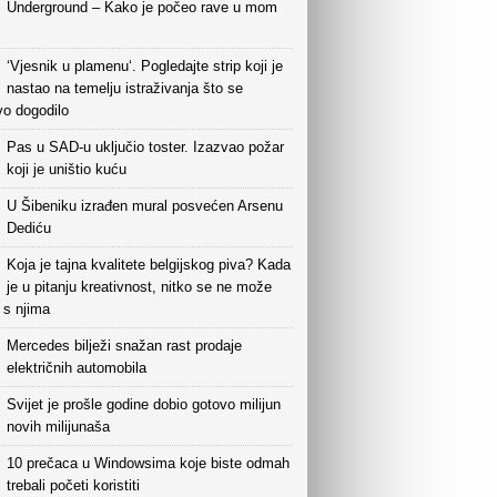
Underground – Kako je počeo rave u mom
‘Vjesnik u plamenu‘. Pogledajte strip koji je
nastao na temelju istraživanja što se
vo dogodilo
Pas u SAD-u uključio toster. Izazvao požar
koji je uništio kuću
U Šibeniku izrađen mural posvećen Arsenu
Dediću
Koja je tajna kvalitete belgijskog piva? Kada
je u pitanju kreativnost, nitko se ne može
i s njima
Mercedes bilježi snažan rast prodaje
električnih automobila
Svijet je prošle godine dobio gotovo milijun
novih milijunaša
10 prečaca u Windowsima koje biste odmah
trebali početi koristiti