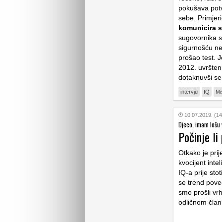
pokušava potvr
sebe. Primjer
komunicira 
sugovornika s
sigurnošću ne 
prošao test. 
2012. uvršten
dotaknuvši se
intervju
IQ
Mi
10.07.2019. (14
Djeco, imam lošu v
Počinje li
Otkako je prij
kvocijent int
IQ-a prije sto
se trend pove
smo prošli vr
odličnom član