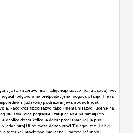
gencija (UI) zapravo nije inteligencija uopće (bar za sada), već
 mogućih odgovora na pretpostavljena moguća pitanja. Prava
 (usporediva s ljudskom)
podrazumijeva sposobnost
voja
, kako kroz fizički razvoj tako i mentalni razvoj, učenje na
g iskustva, kroz pogreške i zaključivanje na temelju tih
je onoliko dobra koliko je dobar programer koji je puni
Nijedan stroj UI ne može danas proći Turingov test. Laički
e o testu koji provjerava inteligenciju samog računala i