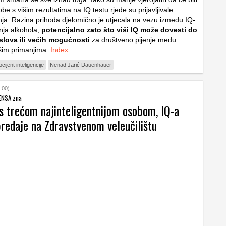
obe s višim rezultatima na IQ testu rjeđe su prijavljivale
nja. Razina prihoda djelomično je utjecala na vezu između IQ-
enja alkohola,
potencijalno zato što viši IQ može dovesti do
oslova ili većih mogućnosti
za društveno pijenje među
šim primanjima.
Index
cijent inteligencije
Nenad Jarić Dauenhauer
:00)
ENSA zna
s trećom najinteligentnijom osobom, IQ-a
predaje na Zdravstvenom veleučilištu