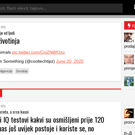
F
:00)
je od ljudi
životinja
prodaj
nimals.
pic.twitter.com/CniZNiMOzo
n Something (@cooltechtipz)
June 20, 2025
primje
eligencije
životinje
:00)
rinta, a srce kasni
 IQ testovi kakvi su osmišljeni prije 120
proiz
as još uvijek postoje i koriste se, no