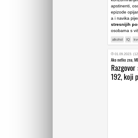
apstinenti, os
epizode opija
a i navika pij
stresnijih p
osobama s vi
alkohol
IQ
kvo
01.09.2023. (12
Ako netko zna, M
Razgovor 
192, koji 