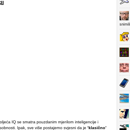
su
snimil
oljeća IQ se smatra pouzdanim mjerilom inteligencije i
obnosti. Ipak, sve više postajemo svjesni da je
‘klasično’