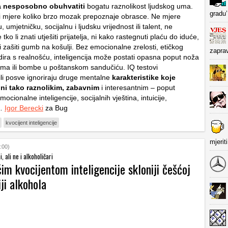
a nesposobno obuhvatiti
bogatu raznolikost ljudskog uma.
gradu’
 mjere koliko brzo mozak prepoznaje obrasce. Ne mjere
, umjetničku, socijalnu i ljudsku vrijednost ili talent, ne
tko li znati utješiti prijatelja, ni kako rastegnuti plaću do iduće,
ti zašiti gumb na košulji. Bez emocionalne zrelosti, etičkog
zapra
ira s realnošću, inteligencija može postati opasna poput noža
ama ili bombe u poštanskom sandučiću. IQ testovi
ili posve ignoriraju druge mentalne
karakteristike koje
ini tako raznolikim, zabavnim
i interesantnim – poput
mocionalne inteligencije, socijalnih vještina, intuicije,
i…
Igor Berecki
za Bug
kvocijent inteligencije
mjerit
:00)
i, ali ne i alkoholičari
ćim kvocijentom inteligencije skloniji češćoj
ji alkohola