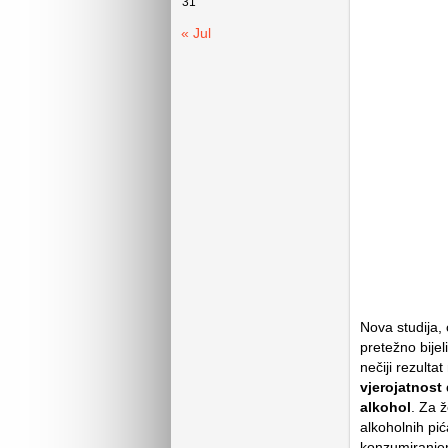
31
« Jul
Nova studija,
pretežno bije
nečiji rezulta
vjerojatnost 
alkohol
. Za 
alkoholnih pi
konzumiranjem