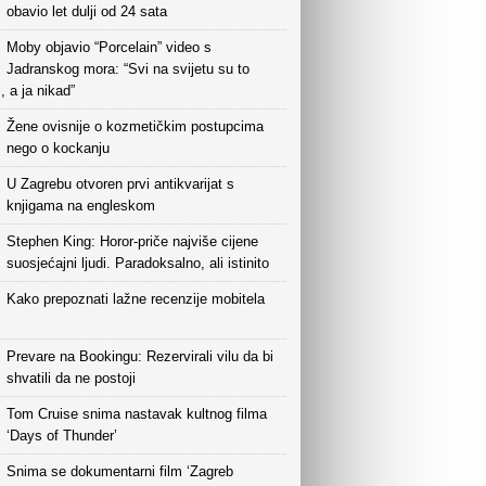
obavio let dulji od 24 sata
Moby objavio “Porcelain” video s
Jadranskog mora: “Svi na svijetu su to
i, a ja nikad”
Žene ovisnije o kozmetičkim postupcima
nego o kockanju
U Zagrebu otvoren prvi antikvarijat s
knjigama na engleskom
Stephen King: Horor-priče najviše cijene
suosjećajni ljudi. Paradoksalno, ali istinito
Kako prepoznati lažne recenzije mobitela
Prevare na Bookingu: Rezervirali vilu da bi
shvatili da ne postoji
Tom Cruise snima nastavak kultnog filma
‘Days of Thunder’
Snima se dokumentarni film ‘Zagreb