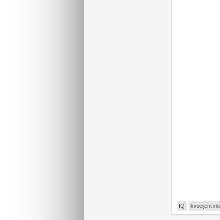
IQ
kvocijent int