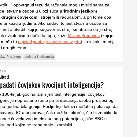
diti ili opovrgnuti tezu da računala mogu misliti sama za
ice, stvarna osoba u ulozi suca
prirodnim jezikom
s drugim čovjekom
i strojem ili računalom, a pri tome oba
e prikazuju ljudima. Ako sudac, to jest stvarna osoba sa
može utvrditi koji je sugovornik stroj, smatra se da je stroj
Još uvijek nismo došli do toga, kaže
Mislav Predavec
(koji je
 među tri
najinteligentnije osobe na svijetu
) za lokalni medij,
 i drugih tema.
slav Predavec
umjetna inteligencija
:30)
ijest!
 padati čovjekov kvocijent inteligencije?
e 100-tinjak godina izmišljen test inteligencije, čovjekov
eligencije neprestano raste pa bi današnja osoba prosječnog
tinu godina bila genije. Posljednji dokazi međutim pokazuju da
ćavanja IQ-a usporava, čak možda i okreće, što bi značilo da
hunac čovjekovog intelektualnog potencijala, piše BBC u
ku, nad kojim se treba malo i zamisliti…