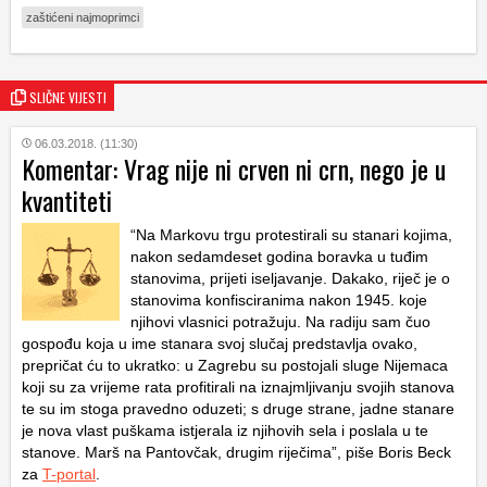
zaštićeni najmoprimci
SLIČNE VIJESTI
06.03.2018. (11:30)
Komentar: Vrag nije ni crven ni crn, nego je u
kvantiteti
“Na Markovu trgu protestirali su stanari kojima,
nakon sedamdeset godina boravka u tuđim
stanovima, prijeti iseljavanje. Dakako, riječ je o
stanovima konfisciranima nakon 1945. koje
njihovi vlasnici potražuju. Na radiju sam čuo
gospođu koja u ime stanara svoj slučaj predstavlja ovako,
prepričat ću to ukratko: u Zagrebu su postojali sluge Nijemaca
koji su za vrijeme rata profitirali na iznajmljivanju svojih stanova
te su im stoga pravedno oduzeti; s druge strane, jadne stanare
je nova vlast puškama istjerala iz njihovih sela i poslala u te
stanove. Marš na Pantovčak, drugim riječima”, piše Boris Beck
za
T-portal
.