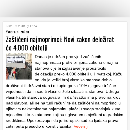
KATEGORIJE
01.03.2018. (11:15)
Kvadratni zakon
Zaštićeni najmoprimci: Novi zakon deložirat
HRVATSKI
će 4.000 obitelji
WEB
Danas je održan prosvjed zaštićenih
najmoprimaca protiv izmjena zakona o najmu
stanova čije bi izglasavanje prouzročilo
deložaciju preko 4.000 obitelji u Hrvatskoj. Kažu
oni da je veliki broj vlasnika stanova dobio
društveni ili državni stan i otkupio ga za 10% njegove tržišne
vrijednost i da ih sad ti vlasnici žele izbaciti iz stanova. Udruga
vlasnika tih stanova odgovara im da “svatko ima pravo na krov
nad glavom, ali ne na tuđi račun” te da zaštićeni najmoprimci u
njihovim nekretninama najamninu plaćaju svega stotinjak kuna
mjesečno i to za stanove koji su uglavnom smješteni u gradskim
središtima. Upozoravaju i da je Europski sud za ljudska prava
četiri puta presudio u korist vlasnika.
Večernji