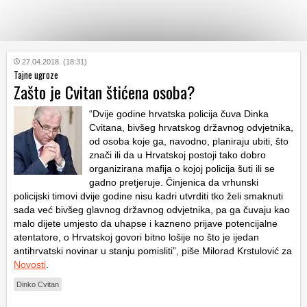
KATEGORIJE
27.04.2018. (18:31)
Tajne ugroze
Zašto je Cvitan štićena osoba?
HRVATSKI
WEB
“Dvije godine hrvatska policija čuva Dinka
Cvitana, bivšeg hrvatskog državnog odvjetnika,
od osoba koje ga, navodno, planiraju ubiti, što
znači ili da u Hrvatskoj postoji tako dobro
organizirana mafija o kojoj policija šuti ili se
gadno pretjeruje. Činjenica da vrhunski
policijski timovi dvije godine nisu kadri utvrditi tko želi smaknuti
sada već bivšeg glavnog državnog odvjetnika, pa ga čuvaju kao
malo dijete umjesto da uhapse i kazneno prijave potencijalne
atentatore, o Hrvatskoj govori bitno lošije no što je ijedan
antihrvatski novinar u stanju pomisliti”, piše Milorad Krstulović za
Novosti
.
Dinko Cvitan