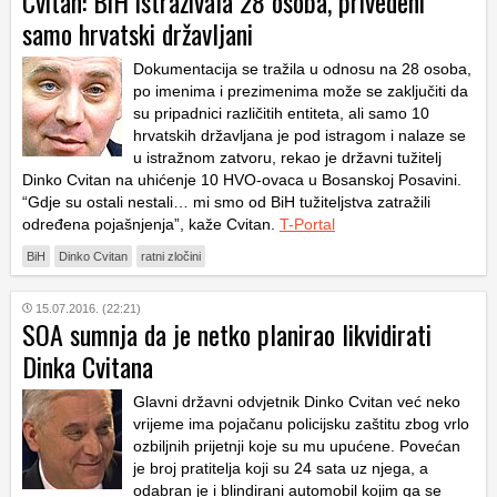
Cvitan: BiH istraživala 28 osoba, privedeni
samo hrvatski državljani
Dokumentacija se tražila u odnosu na 28 osoba,
po imenima i prezimenima može se zaključiti da
su pripadnici različitih entiteta, ali samo 10
hrvatskih državljana je pod istragom i nalaze se
u istražnom zatvoru, rekao je državni tužitelj
Dinko Cvitan na uhićenje 10 HVO-ovaca u Bosanskoj Posavini.
“Gdje su ostali nestali… mi smo od BiH tužiteljstva zatražili
određena pojašnjenja”, kaže Cvitan.
T-Portal
BiH
Dinko Cvitan
ratni zločini
15.07.2016. (22:21)
SOA sumnja da je netko planirao likvidirati
Dinka Cvitana
Glavni državni odvjetnik Dinko Cvitan već neko
vrijeme ima pojačanu policijsku zaštitu zbog vrlo
ozbiljnih prijetnji koje su mu upućene. Povećan
je broj pratitelja koji su 24 sata uz njega, a
odabran je i blindirani automobil kojim ga se