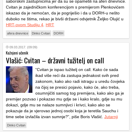
saborskim zastupnicima jer da su se opametili na aferi dnevnice.
Cvitan je zajedničkom konferencijom s premijerom Plenkovićem
iskazao da je nemoćan, da je pogriješio i da u DORH-u nešto
duboko ne štima, rekao je bivši državni odvjetnik Željko Olujić u
HRT-ovom Studiju 4
.
HRT
afera dnevnice
Dinko Cvitan
DORH
09.03.2017. (09:09)
Kažnjeni učenik
Vlašić: Cvitan – državni tužitelj on call
“Cvitan je ispao tužitelj on call. Kako će sada
ikad više reći da zastupa jednakost svih pred
zakonom, kako ako radi istragu u uredu čovjeka
na čijoj se presici pojavio, kako će, ako treba,
osumnjičiti samog tog premijera, kako ako ga je
premijer pozvao i pokazao mu gdje se i kako kralo, gdje su mu
dokazi, gdje mu se nalaze sumnjivci i krivci, kako ako se
pokazuje da je vjerovao jednoj osobi koja je teretila Sauchu i
time sebe izvlačila izvan sumnje?”, piše Boris Vlašić.
Jutarnji
Dinko Cvitan