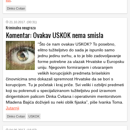
list
.
Dinko Cvitan
21.10.2017. (00:31)
Kriminalna neugroza
Komentar: Ovakav USKOK nema smisla
“Što će nam ovakav USKOK? To posebno,
elitno tužiteljstvo do sada je ispunilo samo
jednu jedinu svrhu, a to je bilo zadovoljavanje
forme potrebne za ulazak Hrvatske u Europsku
uniju. Njegovim formiranjem i otvaranjem
velikih korupcijskih predmeta briselskim
činovnicima smo dokazali spremnost Hrvatske da se bori s
korupcijom. Tu je početak i kraj priče. Svi veliki i ozbiljni predmeti
koji su pokrenuti u specijaliziranom tužiteljstvu pod izravnom
dirigentskom palicom Dinka Cvitana i operativnim mentorstvom
Mladena Bajića doživjeli su neki oblik fijaska”, piše Ivanka Toma.
Jutarnji
Dinko Cvitan
USKOK