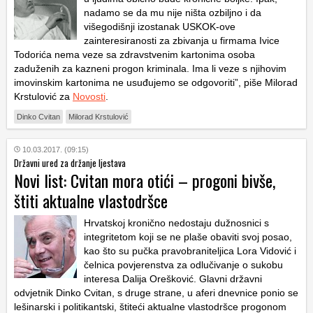
nadamo se da mu nije ništa ozbiljno i da
višegodišnji izostanak USKOK-ove
zainteresiranosti za zbivanja u firmama Ivice
Todorića nema veze sa zdravstvenim kartonima osoba
zaduženih za kazneni progon kriminala. Ima li veze s njihovim
imovinskim kartonima ne usuđujemo se odgovoriti”, piše Milorad
Krstulović za
Novosti
.
Dinko Cvitan
Milorad Krstulović
10.03.2017. (09:15)
Državni ured za držanje ljestava
Novi list: Cvitan mora otići – progoni bivše,
štiti aktualne vlastodršce
Hrvatskoj kronično nedostaju dužnosnici s
integritetom koji se ne plaše obaviti svoj posao,
kao što su pučka pravobraniteljica Lora Vidović i
čelnica povjerenstva za odlučivanje o sukobu
interesa Dalija Orešković. Glavni državni
odvjetnik Dinko Cvitan, s druge strane, u aferi dnevnice ponio se
lešinarski i politikantski, štiteći aktualne vlastodršce progonom