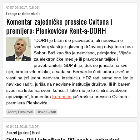
07.03.2017. (18:09)
Lekcije iz diobe vlasti
Komentar zajedničke pressice Cvitana i
premijera: Plenkovićev Rent-a-DORH
“DORH je bitan dio pravosuđa, ali neovisan o
izvršnoj vlasti jer glavnog državnog odvjetnika bira
Sabor. Baš kao što je neovisno, primjerice, Vijeće
za elektroničke medije ili pravobraniteljice i
pravobranitelji. SDP ih je, dok se jurišalo na sve
njih, branio vrlo mlako, a sada se Bernardić čudi udaru izvršne
vlasti na još jednu neovisnu instituciju. HDZ radi samo ono što je
navikao raditi, juriša na neovisne institucije društva. Ili ih barem
svodi na lutke na svom koncu. I lako mu je to činiti s ovakvom
opozicijom”, komentira
Forum.tm
jučerašnju pressicu Cvitana i
premijera Plenkovića.
Andrej Plenković
Dinko Cvitan
04.11.2016. (13:08)
Zauzet (pritvor) Hrvat