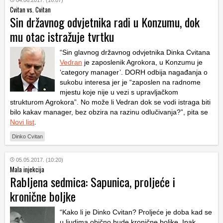
04.06.2017. (16:07)
Cvitan vs. Cvitan
Sin državnog odvjetnika radi u Konzumu, dok
mu otac istražuje tvrtku
“Sin glavnog državnog odvjetnika Dinka Cvitana
Vedran
je zaposlenik Agrokora, u Konzumu je
‘category manager’. DORH odbija nagađanja o
sukobu interesa jer je “zaposlen na radnome
mjestu koje nije u vezi s upravljačkom
strukturom Agrokora”. No može li Vedran dok se vodi istraga biti
bilo kakav manager, bez obzira na razinu odlučivanja?”, pita se
Novi list
.
Dinko Cvitan
05.05.2017. (10:20)
Mala injekcija
Rabljena sedmica: Sapunica, proljeće i
kronične boljke
“Kako li je Dinko Cvitan? Proljeće je doba kad se
u ljudima obično bude kronične boljke. Ipak,