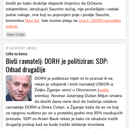
bivših jer kako drukčije objasniti činjenicu da Državno
odvjetništvo, istražujući Sauchin slučaj, nije pročešljalo i ostale
putne naloge, one koji su popunjeni prije i poslije Sauche,
komentira
Novi list
. Iste novine pitaju se
ima li i DORH prevelike
ovlasti
.
Dinko Cvitan
10.03.2017. (08:01)
Lutke na koncu
Bivši ravnatelj: DORH je politiziran; SDP:
Odsad drugačije
DORH je politiziran htjeli mi to priznati ili ne,
rekao je odvjetnik i bivši ravnatelj USKOK-a
Željko Žganjer sinoć u Otvorenom (
ovdje
snimka). Novinar Jutarnjeg Dušan Miljun smatra
da idućih dana neće doći do traženja ostakve
ravnatelja DORH-a Dinka Cvitan, a Žganjer kaže da se ne boji
za njegovu sudbinu jer on u protekloj godini ima 95% osuđujućih
presuda. SDP-ov Arsen Bauk rekao je kako će ubuduće tražiti
drugačiji pristup kad se bude tražilo skidanje imuniteta