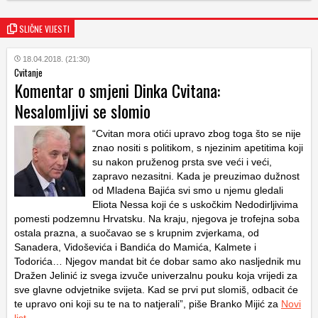
SLIČNE VIJESTI
18.04.2018. (21:30)
Cvitanje
Komentar o smjeni Dinka Cvitana:
Nesalomljivi se slomio
“Cvitan mora otići upravo zbog toga što se nije
znao nositi s politikom, s njezinim apetitima koji
su nakon pruženog prsta sve veći i veći,
zapravo nezasitni. Kada je preuzimao dužnost
od Mladena Bajića svi smo u njemu gledali
Eliota Nessa koji će s uskočkim Nedodirljivima
pomesti podzemnu Hrvatsku. Na kraju, njegova je trofejna soba
ostala prazna, a suočavao se s krupnim zvjerkama, od
Sanadera, Vidoševića i Bandića do Mamića, Kalmete i
Todorića… Njegov mandat bit će dobar samo ako nasljednik mu
Dražen Jelinić iz svega izvuče univerzalnu pouku koja vrijedi za
sve glavne odvjetnike svijeta. Kad se prvi put slomiš, odbacit će
te upravo oni koji su te na to natjerali”, piše Branko Mijić za
Novi