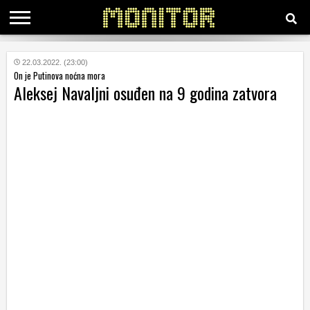
KATEGORIJE
22.03.2022. (23:00)
On je Putinova noćna mora
Aleksej Navaljni osuđen na 9 godina zatvora
HRVATSKI
WEB