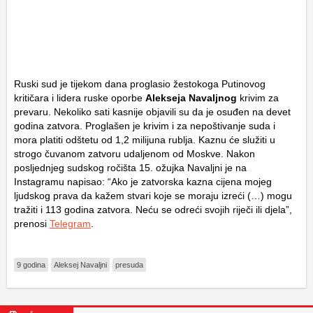
Ruski sud je tijekom dana proglasio žestokoga Putinovog
kritičara i lidera ruske oporbe
Alekseja Navaljnog
krivim za
prevaru. Nekoliko sati kasnije objavili su da je osuđen na devet
godina zatvora. Proglašen je krivim i za nepoštivanje suda i
mora platiti odštetu od 1,2 milijuna rublja. Kaznu će služiti u
strogo čuvanom zatvoru udaljenom od Moskve. Nakon
posljednjeg sudskog ročišta 15. ožujka Navaljni je na
Instagramu napisao: “Ako je zatvorska kazna cijena mojeg
ljudskog prava da kažem stvari koje se moraju izreći (…) mogu
tražiti i 113 godina zatvora. Neću se odreći svojih riječi ili djela”,
prenosi
Telegram
.
9 godina
Aleksej Navaljni
presuda