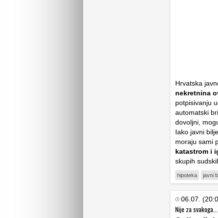
Hrvatska javn
nekretnina o
potpisivanju 
automatski bri
dovoljni, mogu
Iako javni bil
moraju sami p
katastrom i i
skupih sudsk
hipoteka
javni b
06.07. (20:
Nije za svakoga..