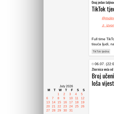
Onaj jedan šaljiva
TikTok tje
@moln
♬ izvor
Full time TikT
tisuća ljudi, 
TikTok tjedna
06.07. (22:
Zbornica veća od
Broj učeni
loša vijest
July 2026
M
T
W
T
F
S
S
1
2
3
4
5
6
7
8
9
10
11
12
13
14
15
16
17
18
19
20
21
22
23
24
25
26
27
28
29
30
31