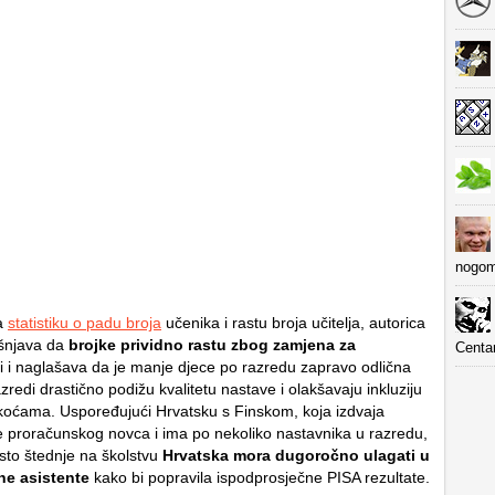
nogom
na
statistiku o padu broja
učenika i rastu broja učitelja, autorica
šnjava da
brojke prividno rastu zbog zamjena za
Centa
i i naglašava da je manje djece po razredu zapravo odlična
azredi drastično podižu kvalitetu nastave i olakšavaju inkluziju
koćama. Uspoređujući Hrvatsku s Finskom, koja izdvaja
e proračunskog novca i ima po nekoliko nastavnika u razredu,
esto štednje na školstvu
Hrvatska mora dugoročno ulagati u
ne asistente
kako bi popravila ispodprosječne PISA rezultate.