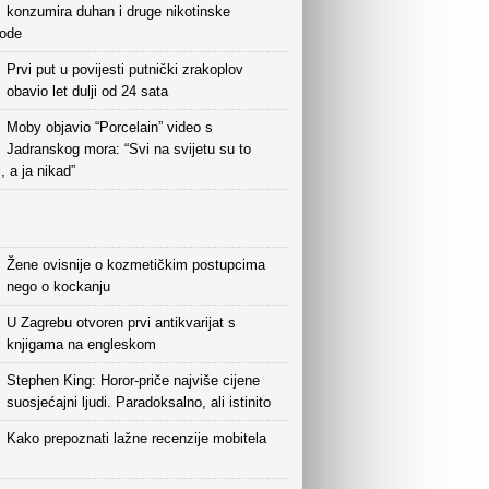
konzumira duhan i druge nikotinske
vode
Prvi put u povijesti putnički zrakoplov
obavio let dulji od 24 sata
Moby objavio “Porcelain” video s
Jadranskog mora: “Svi na svijetu su to
i, a ja nikad”
Žene ovisnije o kozmetičkim postupcima
nego o kockanju
U Zagrebu otvoren prvi antikvarijat s
knjigama na engleskom
Stephen King: Horor-priče najviše cijene
suosjećajni ljudi. Paradoksalno, ali istinito
Kako prepoznati lažne recenzije mobitela