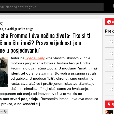
A
00)
no, a voziti ga nešto drugo
Prek
icha Fromma i dva načina života: ‘Tko si ti
š ono što imaš? Prava vrijednost je u
 ne u posjedovanju’
Autor na
Space Daily
kroz vlastito iskustvo kupnje
motora i propadanja biznisa ilustrira teoriju Ericha
Fromma o dva načina života.
U modusu “imati”, naš
identitet ovisi
o stvarima, što vodi u prazninu i strah
od gubitka. U modusu “biti”, okrenuti smo unutarnjem
rastu, stvaralaštvu i proživljenom iskustvu. Zamka je i
„lažni minimalizam“ koji služi samo za hvalisanje.
 potpunom odricanju od imovine,
već u tome da ne
 nas stvari posjeduju
. Ravnoteža između ova dva modusa
a praksa, a ne konačni cilj.
F
lozofija