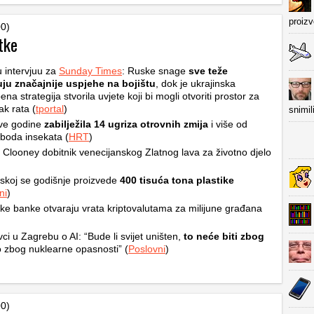
proiz
00)
tke
 intervjuu za
Sunday Times
: Ruske snage
sve teže
uju značajnije uspjehe na bojištu
, dok je ukrajinska
a strategija stvorila uvjete koji bi mogli otvoriti prostor za
ak rata (
tportal
)
snimil
ve godine
zabilježila 14 ugriza otrovnih zmija
i više od
boda insekata (
HRT
)
Clooney dobitnik venecijanskog Zlatnog lava za životno djelo
skoj se godišnje proizvede
400 tisuća tona plastike
ni
)
e banke otvaraju vrata kriptovalutama za milijune građana
ci u Zagrebu o AI: “Bude li svijet uništen,
to neće biti zbog
zbog nuklearne opasnosti” (
Poslovni
)
00)