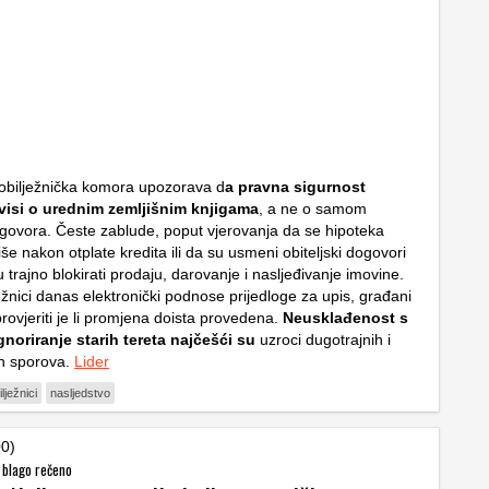
obilježnička komora upozorava d
a pravna sigurnost
visi o urednim zemljišnim knjigama
, a ne o samom
ugovora. Česte zablude, poput vjerovanja da se hipoteka
še nakon otplate kredita ili da su usmeni obiteljski dogovori
 trajno blokirati prodaju, darovanje i nasljeđivanje imovine.
ježnici danas elektronički podnose prijedloge za upis, građani
rovjeriti je li promjena doista provedena.
Neusklađenost s
gnoriranje starih tereta najčešći su
uzroci dugotrajnih i
ih sporova.
Lider
ilježnici
nasljedstvo
00)
. blago rečeno