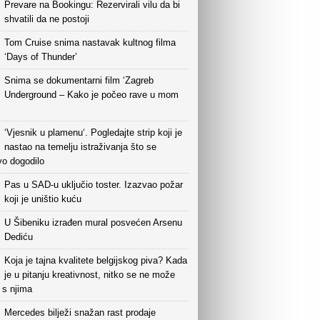
Prevare na Bookingu: Rezervirali vilu da bi
shvatili da ne postoji
Tom Cruise snima nastavak kultnog filma
‘Days of Thunder’
Snima se dokumentarni film ‘Zagreb
Underground – Kako je počeo rave u mom
‘Vjesnik u plamenu‘. Pogledajte strip koji je
nastao na temelju istraživanja što se
vo dogodilo
Pas u SAD-u uključio toster. Izazvao požar
koji je uništio kuću
U Šibeniku izrađen mural posvećen Arsenu
Dediću
Koja je tajna kvalitete belgijskog piva? Kada
je u pitanju kreativnost, nitko se ne može
i s njima
Mercedes bilježi snažan rast prodaje