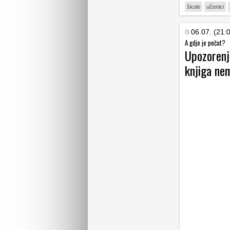
škole
učenici
06.07. (21:
A gdje je pečat?
Upozorenje
knjiga ne