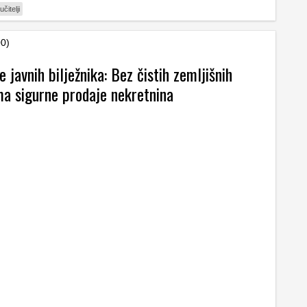
učitelji
00)
 javnih bilježnika: Bez čistih zemljišnih
ma sigurne prodaje nekretnina