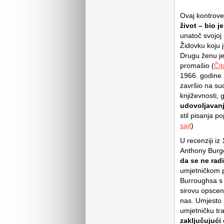
Ovaj kontrover
život – bio 
unatoč svojoj 
Židovku koju 
Drugu ženu je
promašio (
Čit
1966. godine 
završio na suđ
književnosti, 
udovoljavan
stil pisanja 
sajt
)
U recenziji iz
Anthony Burge
da se ne radi
umjetničkom p
Burroughsa s 
sirovu opsceno
nas. Umjesto 
umjetničku tr
zaključujući