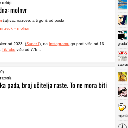
c u ekipi
dna: molnvr
vr
šaljivac nazove, a ti goriš od posla
ni zvuk – molnar
oker od 2023. (
Super1
), na
Instagramu
ga prati više od 16
gradu’
na
TikToku
više od 77k…
zapra
00)
 razreda
ka pada, broj učitelja raste. To ne mora biti
mjerit