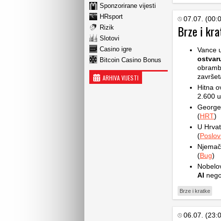
Sponzorirane vijesti
HRsport
07.07. (00:
Brze i kra
Rizik
Slotovi
Casino igre
Vance u
ostvar
Bitcoin Casino Bonus
obramben
završet
ARHIVA VIJESTI
Hitna o
2.600 u
George 
(
HRT
)
U Hrvat
(
Poslov
Njemačk
(
Bug
)
Nobelov
AI
nego 
Brze i kratke
06.07. (23: