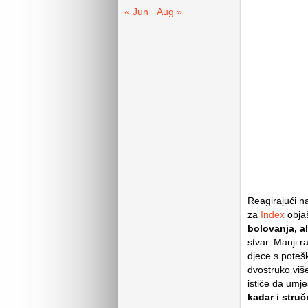
« Jun
Aug »
Reagirajući 
za
Index
obja
bolovanja, al
stvar. Manji r
djece s poteš
dvostruko viš
ističe da umj
kadar i struč