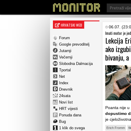
Search
for:
HRVATSKI WEB
06.07. (23:
Imati motor je jed
Lekcija Er
Forum
Google prevoditelj
ako izgubi
Jutarnji
bivanju, a
Večernji
Slobodna Dalmacija
Tportal
Net
Index
Dnevnik
24sata
Novi list
Poanta nije u
HRT vijesti
dopustimo da
Ponuda dana
je cjeloživotn
Bug
1 klik do svega
Erich Fromm
fi