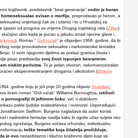
zni književnik, predstavnik “beat generacije”
vodio je buran
je homoseksualac ovisan o morfiju
, preprodavao je heroin, a
seksualnoj orijentaciji čak se i oženio i to u Hrvatskoj za
je spasio od progona za vrijeme Drugog svjetskog rata (
Ziher
).
 slučajno ubio kada je pucao u jabuku iznad njezine glave i…
aj knjigu
). Roman “
Goli ručak
“ je objavljen 1958. godine, da bi
zbog svoje provokativne seksualne i narkomanske tematike
enju. U svim njegovim djelima se prelazi granica života i
gdje pisac predstavlja
svoj život ispunjen besramnim
jem niskim porivima
. To je jedan otvoren, nekonvencionalan
popraćen eksperimentiranjem drogama i alkoholom (
dotkom
 1964. godine koju je još prije 10 godina objavio
Guardian
,
ss brani roman “Goli ručak” Williama Burroughsa,
ističući
 o pornografiji ili jeftinom šoku
, već o dubokom
rikazu pakla ljudske svakodnevice i ovisnosti. Uspoređujući
Jonathanom Swiftom, Burgess naglašava da autor koristi
st i nadrealne fantazije nasilja kako bi ogolio užas svijeta oko
pukog zgražanja, Burgess uočava vrhunsku, individualnu
ansformaciju
teške tematike koja čitatelja pročišćuje,
 da je ovo
nezaobilazno i ključno književno djelo koje se