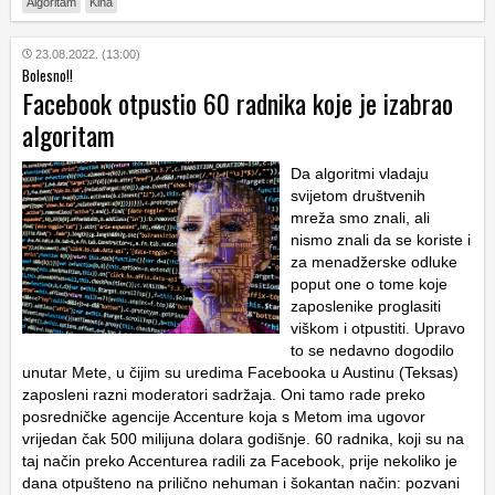
Algoritam
Kina
23.08.2022. (13:00)
Bolesno!!
Facebook otpustio 60 radnika koje je izabrao
algoritam
Da algoritmi vladaju
svijetom društvenih
mreža smo znali, ali
nismo znali da se koriste i
za menadžerske odluke
poput one o tome koje
zaposlenike proglasiti
viškom i otpustiti. Upravo
to se nedavno dogodilo
unutar Mete, u čijim su uredima Facebooka u Austinu (Teksas)
zaposleni razni moderatori sadržaja. Oni tamo rade preko
posredničke agencije Accenture koja s Metom ima ugovor
vrijedan čak 500 milijuna dolara godišnje. 60 radnika, koji su na
taj način preko Accenturea radili za Facebook, prije nekoliko je
dana otpušteno na prilično nehuman i šokantan način: pozvani