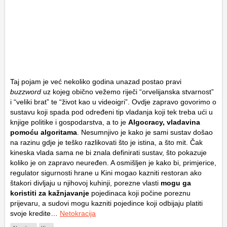
Taj pojam je već nekoliko godina unazad postao pravi
buzzword
uz kojeg obično vežemo riječi “orvelijanska stvarnost”
i “veliki brat” te “život kao u videoigri”. Ovdje zapravo govorimo o
sustavu koji spada pod određeni tip vladanja koji tek treba ući u
knjige politike i gospodarstva, a to je
Algocracy, vladavina
pomoću algoritama
. Nesumnjivo je kako je sami sustav došao
na razinu gdje je teško razlikovati što je istina, a što mit. Čak
kineska vlada sama ne bi znala definirati sustav, što pokazuje
koliko je on zapravo neuređen. A osmišljen je kako bi, primjerice,
regulator sigurnosti hrane u Kini mogao kazniti restoran ako
štakori divljaju u njihovoj kuhinji, porezne vlasti
mogu ga
koristiti za kažnjavanje
pojedinaca koji počine poreznu
prijevaru, a sudovi mogu kazniti pojedince koji odbijaju platiti
svoje kredite…
Netokracija