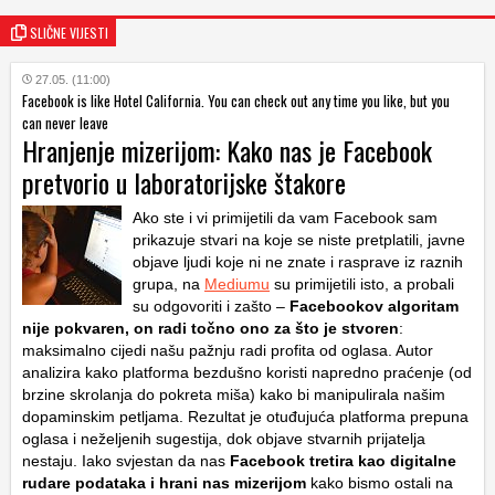
SLIČNE VIJESTI
27.05. (11:00)
Facebook is like Hotel California. You can check out any time you like, but you
can never leave
Hranjenje mizerijom: Kako nas je Facebook
pretvorio u laboratorijske štakore
Ako ste i vi primijetili da vam Facebook sam
prikazuje stvari na koje se niste pretplatili, javne
objave ljudi koje ni ne znate i rasprave iz raznih
grupa, na
Mediumu
su primijetili isto, a probali
su odgovoriti i zašto –
Facebookov algoritam
nije pokvaren, on radi točno ono za što je stvoren
:
maksimalno cijedi našu pažnju radi profita od oglasa. Autor
analizira kako platforma bezdušno koristi napredno praćenje (od
brzine skrolanja do pokreta miša) kako bi manipulirala našim
dopaminskim petljama. Rezultat je otuđujuća platforma prepuna
oglasa i neželjenih sugestija, dok objave stvarnih prijatelja
nestaju. Iako svjestan da nas
Facebook tretira kao digitalne
rudare podataka i hrani nas mizerijom
kako bismo ostali na