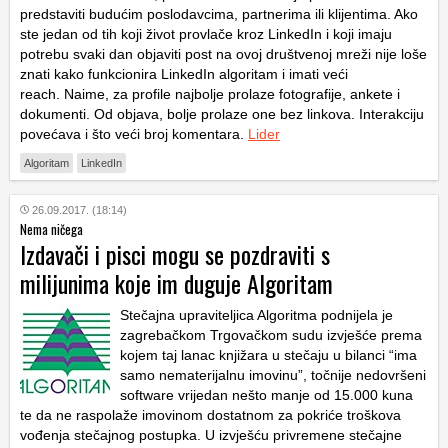
predstaviti budućim poslodavcima, partnerima ili klijentima. Ako
ste jedan od tih koji život provlače kroz LinkedIn i koji imaju
potrebu svaki dan objaviti post na ovoj društvenoj mreži nije loše
znati kako funkcionira LinkedIn algoritam i imati veći
reach. Naime, za profile najbolje prolaze fotografije, ankete i
dokumenti. Od objava, bolje prolaze one bez linkova. Interakciju
povećava i što veći broj komentara.
Lider
Algoritam
LinkedIn
26.09.2017. (18:14)
Nema ničega
Izdavači i pisci mogu se pozdraviti s
milijunima koje im duguje Algoritam
Stečajna upraviteljica Algoritma podnijela je
zagrebačkom Trgovačkom sudu izvješće prema
kojem taj lanac knjižara u stečaju u bilanci “ima
samo nematerijalnu imovinu”, točnije nedovršeni
software vrijedan nešto manje od 15.000 kuna
te da ne raspolaže imovinom dostatnom za pokriće troškova
vođenja stečajnog postupka. U izvješću privremene stečajne