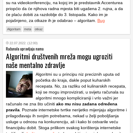
su na videokonferenciju, na kojoj im je predstavnik Accenturea
priopćio da će njihova radna mjesta biti ugašena 2. rujna, a da
će plaću dobiti za razdoblje do 3. listopada. Kako im je
pojašnjeno, za otkaze ih je odabrao – algoritam.
Bug
Algoritam
meta
otkaz
22.07.2022. (12:00)
Računala upravljaju nama
Algoritmi društvenih mreža mogu ugroziti
naše mentalno zdravlje
Algoritmi su u principu niz preciznih uputa od
početka do kraja, dakle poput kuharskih
recepata. No, za razliku od kulinarskih recepata,
koji se mogu improvizirati, u svijetu računala su
algoritmi mnogo kompliciraniji i vrlo važni jer
računalo ne zna što učiniti
ako mu nisu zadana određena
pravila
. Poznate internetske tvrtke nerijetko mijenjaju algoritme i
prilagođavaju ih svojim potrebama, nekad u želji poboljšanja
usluge u odnosu na konkurenciju, ali i kako bi ostvarile veću
financijsku dobit. Stoga prilikom svakog korištenja internetske