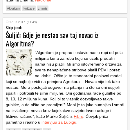
Algoritam
knjižare
znanje
17.07.2017. (11:49)
Strip junak
Šuljić: Gdje je nestao sav taj novac iz
Algoritma?
“Algoritam je propao i ostavio nas u rupi od pola
milijuna kuna za robu koju su uzeli, prodali i
nama nisu platili. Mi smo istovremeno državi za
sve te nenaplaćene stripove platili PDV i porez
na ‘dobit’. Očito je to standardni poslovni model
koji se najbolje vidi na primjeru Agrokora… Novac nije tek tako
nestao. Mora postojati odgovor na pitanje na što su oni uspjeli
spaliti i potrošiti te silne milijune. Oni godinama rade gubitke po
8, 10, 12 milijuna kuna. Koji bi to vlasnik dozvoljavao takve
gubitke, a da ništa ne promijeni? Meni je to jako sumnjivo i smrdi
na izvlačenje novca kroz kojekakve savjetodavne usluge i
fiktivne račune”, kaže Marko Šuljić iz
Fibre
. Čovjek priča
pametno i realno u
intervjuu za Lupigu
.