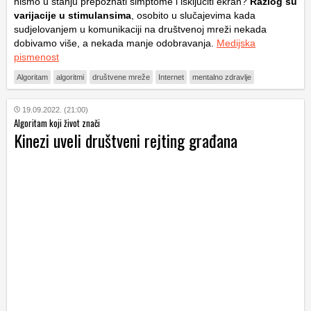
nismo u stanju prepoznati simptome i isključiti ekran?
Razlog su
varijacije u stimulansima
, osobito u slučajevima kada
sudjelovanjem u komunikaciji na društvenoj mreži nekada
dobivamo više, a nekada manje odobravanja.
Medijska
pismenost
Algoritam
algoritmi
društvene mreže
Internet
mentalno zdravlje
19.09.2022. (21:00)
Algoritam koji život znači
Kinezi uveli društveni rejting građana