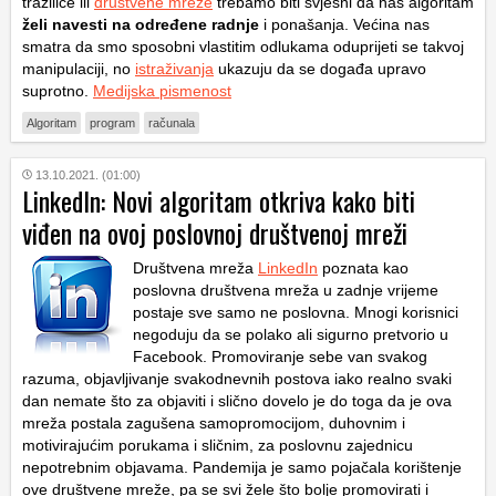
tražilice ili
društvene mreže
trebamo biti svjesni da nas algoritam
želi navesti na određene radnje
i ponašanja. Većina nas
smatra da smo sposobni vlastitim odlukama oduprijeti se takvoj
manipulaciji, no
istraživanja
ukazuju da se događa upravo
suprotno.
Medijska pismenost
Algoritam
program
računala
13.10.2021. (01:00)
LinkedIn: Novi algoritam otkriva kako biti
viđen na ovoj poslovnoj društvenoj mreži
Društvena mreža
LinkedIn
poznata kao
poslovna društvena mreža u zadnje vrijeme
postaje sve samo ne poslovna. Mnogi korisnici
negoduju da se polako ali sigurno pretvorio u
Facebook. Promoviranje sebe van svakog
razuma, objavljivanje svakodnevnih postova iako realno svaki
dan nemate što za objaviti i slično dovelo je do toga da je ova
mreža postala zagušena samopromocijom, duhovnim i
motivirajućim porukama i sličnim, za poslovnu zajednicu
nepotrebnim objavama. Pandemija je samo pojačala korištenje
ove društvene mreže, pa se svi žele što bolje promovirati i