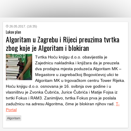
KATEGORIJE
26.05.2017. (16:35)
Lukav plan
Algoritam u Zagrebu i Rijeci preuzima tvrtka
HRVATSKI
zbog koje je Algoritam i blokiran
WEB
Tvrtka Hoću knjigu d.o.o. obavijestila je
Zajednicu nakladnika i knjižara da je preuzela
dva prodajna mjesta poduzeća Algoritam MK –
Megastore u zagrebačkoj Bogovićevoj ulici te
Algoritam MK u trgovačkom centru Tower Rijeka.
Hoću knjigu d.o.o. osnovana je 16. svibnja ove godine i u
vlasništvu je Zvonka Čubrića, Jurice Čubrića i Matije Fojsa iz
tvrtki Fokus i RAM3. Zanimljivo, tvrtka Fokus prva je poslala
zadužnicu na adresu Algoritma, čime je blokiran njihov rad.
T-
Portal
Algoritam