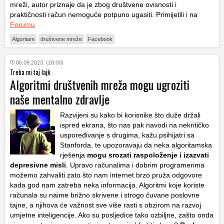
mreži, autor priznaje da je zbog društvene ovisnosti i
praktičnosti račun nemoguće potpuno ugasiti. Primijetili i na
Forumu
Algoritam
društvene mreže
Facebook
06.09.2023. (18:00)
Treba mi taj lajk
Algoritmi društvenih mreža mogu ugroziti
naše mentalno zdravlje
Razvijeni su kako bi korisnike što duže držali
ispred ekrana, što nas pak navodi na nekritičko
uspoređivanje s drugima, kažu psihijatri sa
Stanforda, te upozoravaju da neka algoritamska
rješenja
mogu srozati raspoloženje i izazvati
depresivne misli
. Upravo računalima i dobrim programerima
možemo zahvaliti zato što nam internet brzo pruža odgovore
kada god nam zatreba neka informacija. Algoritmi koje koriste
računala su naime brižno skrivene i strogo čuvane poslovne
tajne, a njihova će važnost sve više rasti s obzirom na razvoj
umjetne inteligencije. Ako su posljedice tako ozbiljne, zašto onda