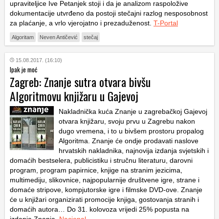
upraviteljice Ive Petanjek stoji i da je analizom raspoložive
dokumentacije utvrđeno da postoji stečajni razlog nesposobnost
za plaćanje, a vrlo vjerojatno i prezaduženost.
T-Portal
Algoritam
Neven Antičević
stečaj
15.08.2017. (16:10)
Ipak je moć
Zagreb: Znanje sutra otvara bivšu
Algoritmovu knjižaru u Gajevoj
Nakladnička kuća Znanje u zagrebačkoj Gajevoj
otvara knjižaru, svoju prvu u Zagrebu nakon
dugo vremena, i to u bivšem prostoru propalog
Algoritma. Znanje će ondje prodavati naslove
hrvatskih nakladnika, najnovija izdanja svjetskih i
domaćih bestselera, publicistiku i stručnu literaturu, darovni
program, program papirnice, knjige na stranim jezicima,
multimediju, slikovnice, najpopularnije društvene igre, strane i
domaće stripove, kompjutorske igre i filmske DVD-ove. Znanje
će u knjižari organizirati promocije knjiga, gostovanja stranih i
domaćih autora… Do 31. kolovoza vrijedi 25% popusta na
izdanja Znanja.
Nacional