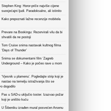
Stephen King: Horor-priče najviše cijene
suosjećajni ljudi. Paradoksalno, ali istinito
Kako prepoznati lažne recenzije mobitela
Prevare na Bookingu: Rezervirali vilu da bi
shvatili da ne postoji
Tom Cruise snima nastavak kultnog filma
‘Days of Thunder’
Snima se dokumentarni film ‘Zagreb
Underground – Kako je počeo rave u mom
‘Vjesnik u plamenu‘. Pogledajte strip koji je
nastao na temelju istraživanja što se
vo dogodilo
Pas u SAD-u uključio toster. Izazvao požar
koji je uništio kuću
U Šibeniku izrađen mural posvećen Arsenu