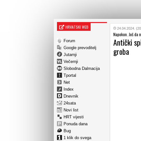
HRVATSKI WEB
24.04.2024. (20
Napokon. Još da n
Antički sp
Forum
Google prevoditelj
groba
Jutarnji
Večernji
Slobodna Dalmacija
Tportal
Net
Index
Dnevnik
24sata
Novi list
HRT vijesti
Ponuda dana
Bug
1 klik do svega