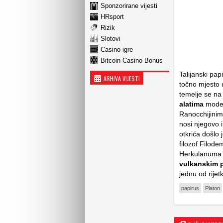
Sponzorirane vijesti
HRsport
Rizik
Slotovi
Casino igre
Bitcoin Casino Bonus
Talijanski pap
ARHIVA VIJESTI
točno mjesto u
temelje se n
alatima
moder
Ranocchijinim
nosi njegovo 
otkrića došlo 
filozof Filode
Herkulanuma o
vulkanskim 
jednu od rijet
papirus
Platon