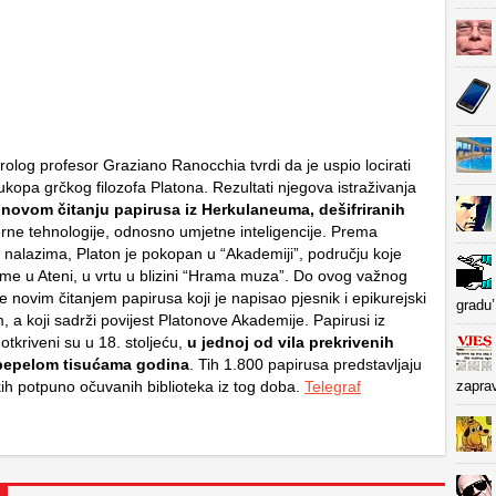
irolog profesor Graziano Ranocchia tvrdi da je uspio locirati
kopa grčkog filozofa Platona. Rezultati njegova istraživanja
a
novom čitanju papirusa iz Herkulaneuma, dešifriranih
ne tehnologije, odnosno umjetne inteligencije. Prema
 nalazima, Platon je pokopan u “Akademiji”, području koje
ime u Ateni, u vrtu u blizini “Hrama muza”. Do ovog važnog
je novim čitanjem papirusa koji je napisao pjesnik i epikurejski
gradu’
m, a koji sadrži povijest Platonove Akademije. Papirusi iz
tkriveni su u 18. stoljeću,
u jednoj od vila prekrivenih
pepelom tisućama godina
. Tih 1.800 papirusa predstavljaju
kih potpuno očuvanih biblioteka iz tog doba.
Telegraf
zapra