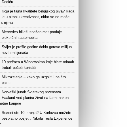
Dediću
Koja je tajna kvalitete belgijskog piva? Kada
je u pitanju kreativnost, nitko se ne može
i s njima
Mercedes bilježi snažan rast prodaje
električnih automobila
Svijet je prošle godine dobio gotovo milijun
novih milijunaša
10 prečaca u Windowsima koje biste odmah
trebali početi koristiti
Mikrozelenje – kako ga uzgojiti i na što
paziti
Norveški junak Svjetskog prvenstva
Haaland već planira život na farmi nakon
etne karijere
Rođeni ste 10. srpnja? U Karlovcu možete
besplatno posjetiti Nikola Tesla Experience
r