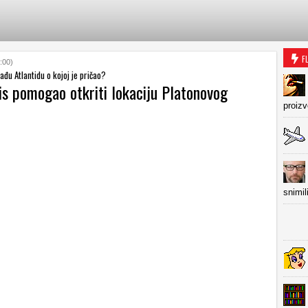
F
:00)
ađu Atlantidu o kojoj je pričao?
is pomogao otkriti lokaciju Platonovog
proiz
snimil