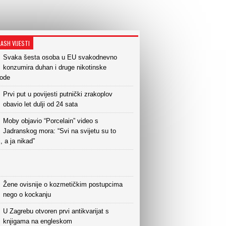
LASH VIJESTI
Svaka šesta osoba u EU svakodnevno
konzumira duhan i druge nikotinske
vode
Prvi put u povijesti putnički zrakoplov
obavio let dulji od 24 sata
Moby objavio “Porcelain” video s
Jadranskog mora: “Svi na svijetu su to
i, a ja nikad”
Žene ovisnije o kozmetičkim postupcima
nego o kockanju
U Zagrebu otvoren prvi antikvarijat s
knjigama na engleskom