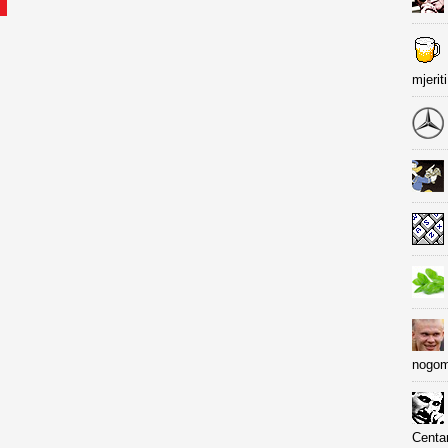
mjerit
nogom
Centa