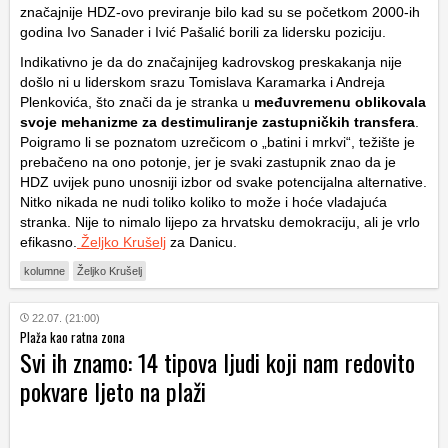
značajnije HDZ-ovo previranje bilo kad su se početkom 2000-ih
godina Ivo Sanader i Ivić Pašalić borili za lidersku poziciju.
Indikativno je da do značajnijeg kadrovskog preskakanja nije
došlo ni u liderskom srazu Tomislava Karamarka i Andreja
Plenkovića, što znači da je stranka u
međuvremenu oblikovala
svoje mehanizme za destimuliranje zastupničkih transfera
.
Poigramo li se poznatom uzrečicom o „batini i mrkvi“, težište je
prebačeno na ono potonje, jer je svaki zastupnik znao da je
HDZ uvijek puno unosniji izbor od svake potencijalna alternative.
Nitko nikada ne nudi toliko koliko to može i hoće vladajuća
stranka. Nije to nimalo lijepo za hrvatsku demokraciju, ali je vrlo
efikasno.
Željko Krušelj
za Danicu.
kolumne
Željko Krušelj
22.07. (21:00)
Plaža kao ratna zona
Svi ih znamo: 14 tipova ljudi koji nam redovito
pokvare ljeto na plaži