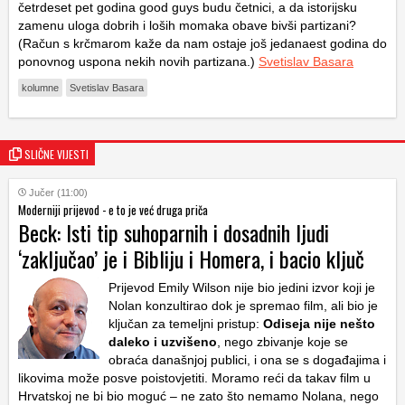
četrdeset pet godina good guys budu četnici, a da istorijsku
zamenu uloga dobrih i loših momaka obave bivši partizani?
(Račun s krčmarom kaže da nam ostaje još jedanaest godina do
ponovnog uspona nekih novih partizana.)
Svetislav Basara
kolumne
Svetislav Basara
SLIČNE VIJESTI
Jučer (11:00)
Moderniji prijevod - e to je već druga priča
Beck: Isti tip suhoparnih i dosadnih ljudi
‘zaključao’ je i Bibliju i Homera, i bacio ključ
Prijevod Emily Wilson nije bio jedini izvor koji je
Nolan konzultirao dok je spremao film, ali bio je
ključan za temeljni pristup:
Odiseja nije nešto
daleko i uzvišeno
, nego zbivanje koje se
obraća današnjoj publici, i ona se s događajima i
likovima može posve poistovjetiti. Moramo reći da takav film u
Hrvatskoj ne bi bio moguć – ne zato što nemamo Nolana, nego