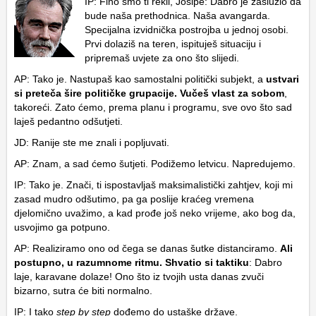
IP: Fino smo ti rekli, Josipe: Dabro je zaslužio da
bude naša prethodnica. Naša avangarda.
Specijalna izvidnička postrojba u jednoj osobi.
Prvi dolaziš na teren, ispituješ situaciju i
pripremaš uvjete za ono što slijedi.
AP: Tako je. Nastupaš kao samostalni politički subjekt, a
ustvari
si preteča šire političke grupacije. Vučeš vlast za sobom
,
takoreći. Zato ćemo, prema planu i programu, sve ovo što sad
laješ pedantno odšutjeti.
JD: Ranije ste me znali i popljuvati.
AP: Znam, a sad ćemo šutjeti. Podižemo letvicu. Napredujemo.
IP: Tako je. Znači, ti ispostavljaš maksimalistički zahtjev, koji mi
zasad mudro odšutimo, pa ga poslije kraćeg vremena
djelomično uvažimo, a kad prođe još neko vrijeme, ako bog da,
usvojimo ga potpuno.
AP: Realiziramo ono od čega se danas šutke distanciramo.
Ali
postupno, u razumnome ritmu. Shvatio si taktiku
: Dabro
laje, karavane dolaze! Ono što iz tvojih usta danas zvuči
bizarno, sutra će biti normalno.
IP: I tako
step by step
dođemo do ustaške države.