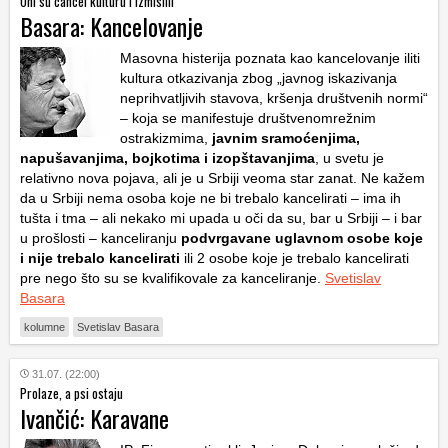
Oni su cancel kulturu i izmislili
Basara: Kancelovanje
Masovna histerija poznata kao kancelovanje iliti
kultura otkazivanja zbog „javnog iskazivanja
neprihvatljivih stavova, kršenja društvenih normi“
– koja se manifestuje društvenomrežnim
ostrakizmima,
javnim sramoćenjima,
napušavanjima, bojkotima i izopštavanjima
, u svetu je
relativno nova pojava, ali je u Srbiji veoma star zanat. Ne kažem
da u Srbiji nema osoba koje ne bi trebalo kancelirati – ima ih
tušta i tma – ali nekako mi upada u oči da su, bar u Srbiji – i bar
u prošlosti – kanceliranju
podvrgavane uglavnom osobe koje
i nije trebalo kancelirati
ili 2 osobe koje je trebalo kancelirati
pre nego što su se kvalifikovale za kanceliranje.
Svetislav
Basara
kolumne
Svetislav Basara
31.07. (22:00)
Prolaze, a psi ostaju
Ivančić: Karavane