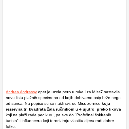
Andrea Andrassy
opet je uzela pero u ruke i za Miss7 sastavila
novu listu plažnih specimena od kojih dobivamo osip brže nego
od sunca. Na popisu su se našli svi: od Miss zornice
koja
rezervira tri kvadrata žala ručnikom u 4 ujutro, preko likova
koji na plaži rade pedikuru, pa sve do “Profešnal šokiranih
turista” i influencera koji teroriziraju vlastitu djecu radi dobre
fotke.