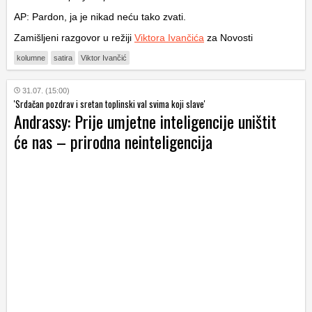
AP: Pardon, ja je nikad neću tako zvati.
Zamišljeni razgovor u režiji
Viktora Ivančića
za Novosti
kolumne
satira
Viktor Ivančić
31.07. (15:00)
'Srdačan pozdrav i sretan toplinski val svima koji slave'
Andrassy: Prije umjetne inteligencije uništit
će nas – prirodna neinteligencija