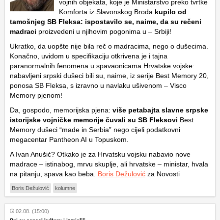
vojnih objekata, koje je Ministarstvo preko tvrtke
Komforta iz Slavonskog Broda
kupilo od
tamošnjeg SB Fleksa: ispostavilo se, naime, da su rečeni
madraci
proizvedeni u njihovim pogonima u – Srbiji!
Ukratko, da uopšte nije bila reč o madracima, nego o dušecima.
Konačno, uvidom u specifikaciju otkrivena je i tajna
paranormalnih fenomena u spavaonicama Hrvatske vojske:
nabavljeni srpski dušeci bili su, naime, iz serije Best Memory 20,
ponosa SB Fleksa, s izravno u navlaku ušivenom – Visco
Memory pjenom!
Da, gospodo, memorijska pjena:
više petabajta slavne srpske
istorijske vojničke memorije čuvali su SB Fleksovi
Best
Memory dušeci “made in Serbia” nego cijeli podatkovni
megacentar Pantheon AI u Topuskom.
A Ivan Anušić? Otkako je za Hrvatsku vojsku nabavio nove
madrace – istinabog, mrvu skuplje, ali hrvatske – ministar, hvala
na pitanju, spava kao beba.
Boris Dežulović
za Novosti
Boris Dežulović
kolumne
02.08. (15:00)