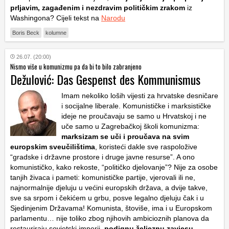
prljavim, zagađenim i nezdravim političkim zrakom
iz
Washingona? Cijeli tekst na
Narodu
Boris Beck
kolumne
26.07. (20:00)
Nismo više u komunizmu pa da bi to bilo zabranjeno
Dežulović: Das Gespenst des Kommunismus
Imam nekoliko loših vijesti za hrvatske desničare
i socijalne liberale. Komunističke i marksističke
ideje ne proučavaju se samo u Hrvatskoj i ne
uče samo u Zagrebačkoj školi komunizma:
marksizam se uči i proučava na svim
europskim sveučilištima
, koristeći dakle sve raspoložive
“gradske i državne prostore i druge javne resurse”. A ono
komunističko, kako rekoste, “političko djelovanje”? Nije za osobe
tanjih živaca i pameti: komunističke partije, vjerovali ili ne,
najnormalnije djeluju u većini europskih država, a dvije takve,
sve sa srpom i čekićem u grbu, posve legalno djeluju čak i u
Sjedinjenim Državama! Komunista, štoviše, ima i u Europskom
parlamentu… nije toliko zbog njihovih ambicioznih planova da
restauriraju sovjetski imperij,
podignu željeznu zavjesu,