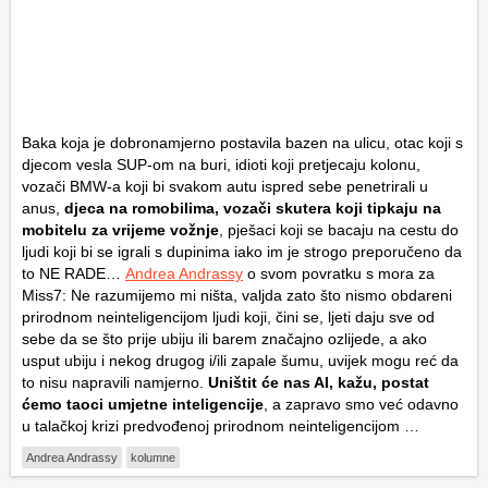
Baka koja je dobronamjerno postavila bazen na ulicu, otac koji s
djecom vesla SUP-om na buri, idioti koji pretjecaju kolonu,
vozači BMW-a koji bi svakom autu ispred sebe penetrirali u
anus,
djeca na romobilima, vozači skutera koji tipkaju na
mobitelu za vrijeme vožnje
, pješaci koji se bacaju na cestu do
ljudi koji bi se igrali s dupinima iako im je strogo preporučeno da
to NE RADE…
Andrea Andrassy
o svom povratku s mora za
Miss7: Ne razumijemo mi ništa, valjda zato što nismo obdareni
prirodnom neinteligencijom ljudi koji, čini se, ljeti daju sve od
sebe da se što prije ubiju ili barem značajno ozlijede, a ako
usput ubiju i nekog drugog i/ili zapale šumu, uvijek mogu reć da
to nisu napravili namjerno.
Uništit će nas AI, kažu, postat
ćemo taoci umjetne inteligencije
, a zapravo smo već odavno
u talačkoj krizi predvođenoj prirodnom neinteligencijom …
Andrea Andrassy
kolumne