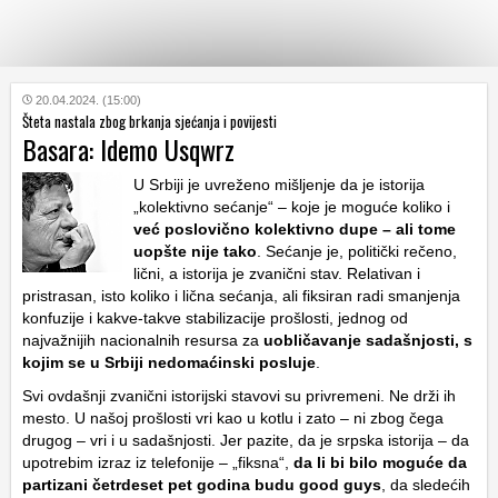
KATEGORIJE
20.04.2024. (15:00)
Šteta nastala zbog brkanja sjećanja i povijesti
Basara: Idemo Usqwrz
HRVATSKI
WEB
U Srbiji je uvreženo mišljenje da je istorija
„kolektivno sećanje“ – koje je moguće koliko i
već poslovično kolektivno dupe – ali tome
uopšte nije tako
. Sećanje je, politički rečeno,
lični, a istorija je zvanični stav. Relativan i
pristrasan, isto koliko i lična sećanja, ali fiksiran radi smanjenja
konfuzije i kakve-takve stabilizacije prošlosti, jednog od
najvažnijih nacionalnih resursa za
uobličavanje sadašnjosti, s
kojim se u Srbiji nedomaćinski posluje
.
Svi ovdašnji zvanični istorijski stavovi su privremeni. Ne drži ih
mesto. U našoj prošlosti vri kao u kotlu i zato – ni zbog čega
drugog – vri i u sadašnjosti. Jer pazite, da je srpska istorija – da
upotrebim izraz iz telefonije – „fiksna“,
da li bi bilo moguće da
partizani četrdeset pet godina budu good guys
, da sledećih