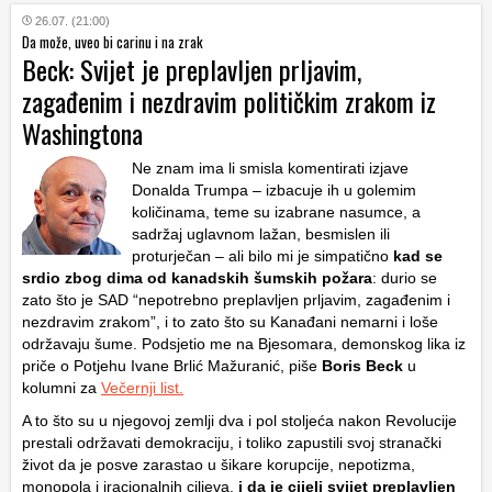
26.07. (21:00)
Da može, uveo bi carinu i na zrak
Beck: Svijet je preplavljen prljavim,
zagađenim i nezdravim političkim zrakom iz
Washingtona
Ne znam ima li smisla komentirati izjave
Donalda Trumpa – izbacuje ih u golemim
količinama, teme su izabrane nasumce, a
sadržaj uglavnom lažan, besmislen ili
proturječan – ali bilo mi je simpatično
kad se
srdio zbog dima od kanadskih šumskih požara
: durio se
zato što je SAD “nepotrebno preplavljen prljavim, zagađenim i
nezdravim zrakom”, i to zato što su Kanađani nemarni i loše
održavaju šume. Podsjetio me na Bjesomara, demonskog lika iz
priče o Potjehu Ivane Brlić Mažuranić, piše
Boris Beck
u
kolumni za
Večernji list.
A to što su u njegovoj zemlji dva i pol stoljeća nakon Revolucije
prestali održavati demokraciju, i toliko zapustili svoj stranački
život da je posve zarastao u šikare korupcije, nepotizma,
monopola i iracionalnih ciljeva,
i da je cijeli svijet preplavljen