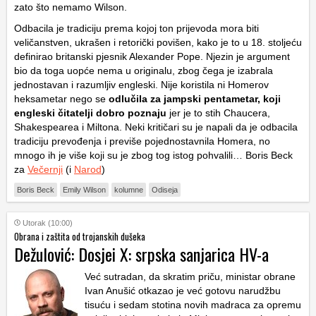
zato što nemamo Wilson.
Odbacila je tradiciju prema kojoj ton prijevoda mora biti
veličanstven, ukrašen i retorički povišen, kako je to u 18. stoljeću
definirao britanski pjesnik Alexander Pope. Njezin je argument
bio da toga uopće nema u originalu, zbog čega je izabrala
jednostavan i razumljiv engleski. Nije koristila ni Homerov
heksametar nego se
odlučila za jampski pentametar, koji
engleski čitatelji dobro poznaju
jer je to stih Chaucera,
Shakespearea i Miltona. Neki kritičari su je napali da je odbacila
tradiciju prevođenja i previše pojednostavnila Homera, no
mnogo ih je više koji su je zbog tog istog pohvalili… Boris Beck
za
Večernji
(i
Narod
)
Boris Beck
Emily Wilson
kolumne
Odiseja
Utorak (10:00)
Obrana i zaštita od trojanskih dušeka
Dežulović: Dosjei X: srpska sanjarica HV-a
Već sutradan, da skratim priču, ministar obrane
Ivan Anušić otkazao je već gotovu narudžbu
tisuću i sedam stotina novih madraca za opremu