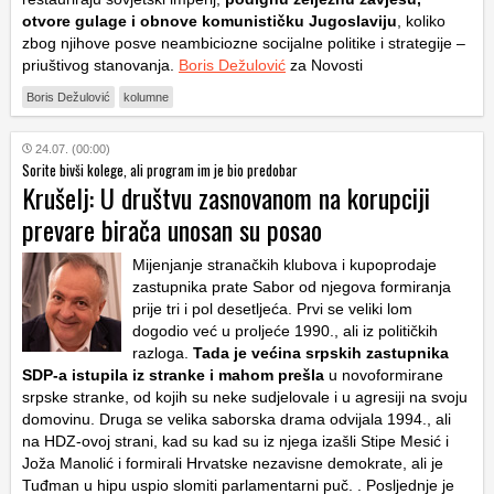
otvore gulage i obnove komunističku Jugoslaviju
, koliko
zbog njihove posve neambiciozne socijalne politike i strategije –
priuštivog stanovanja.
Boris Dežulović
za Novosti
Boris Dežulović
kolumne
24.07. (00:00)
Sorite bivši kolege, ali program im je bio predobar
Krušelj: U društvu zasnovanom na korupciji
prevare birača unosan su posao
Mijenjanje stranačkih klubova i kupoprodaje
zastupnika prate Sabor od njegova formiranja
prije tri i pol desetljeća. Prvi se veliki lom
dogodio već u proljeće 1990., ali iz političkih
razloga.
Tada je većina srpskih zastupnika
SDP-a istupila iz stranke i mahom prešla
u novoformirane
srpske stranke, od kojih su neke sudjelovale i u agresiji na svoju
domovinu. Druga se velika saborska drama odvijala 1994., ali
na HDZ-ovoj strani, kad su kad su iz njega izašli Stipe Mesić i
Joža Manolić i formirali Hrvatske nezavisne demokrate, ali je
Tuđman u hipu uspio slomiti parlamentarni puč. . Posljednje je