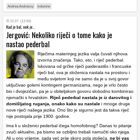
Andrea Andrassy
kolumne
22.07. (13:00)
Kad je bal, nek je...
Jergović: Nekoliko riječi o tome kako je
nastao pederbal
Riječima materinjeg jezika valja čuvati njihova
izvorna značenja. Tako, eto, i riječ pederbal.
Iskovana od grčke riječi paiderastḗs i francuske
riječi bal, ova je složenica nastala na prostoru i
među svijetom koji ne samo da je u svoj govor
uključivao golemi kontingent germanizama, nego je vrlo često
bio i dvojezičan, pa je u obiteljskom govoru slobodno kombinirao
njemački s hrvatskim.
Riječ pederbal nastala je iz darovitog i
domišljatog ruganja, onako kako su nastale
i mnoge druge
nove riječi našega jezika. Ono što je sigurno jest da takva riječ
nije postojala prije 1900. godine.
Ima li u složenici pederbal ičega homofobnog? Danas to pitanje
zvuči aktualno, pa bismo se ozbiljno trebali namučiti oko njega.
Ali u ono vrijeme, sada već prije skoro pola stoljeća,
ne bi vas