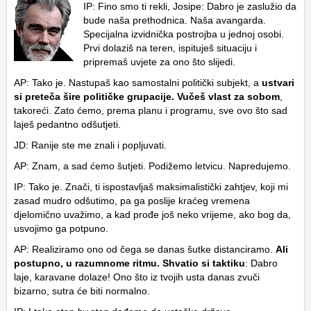
IP: Fino smo ti rekli, Josipe: Dabro je zaslužio da
bude naša prethodnica. Naša avangarda.
Specijalna izvidnička postrojba u jednoj osobi.
Prvi dolaziš na teren, ispituješ situaciju i
pripremaš uvjete za ono što slijedi.
AP: Tako je. Nastupaš kao samostalni politički subjekt, a
ustvari
si preteča šire političke grupacije. Vučeš vlast za sobom
,
takoreći. Zato ćemo, prema planu i programu, sve ovo što sad
laješ pedantno odšutjeti.
JD: Ranije ste me znali i popljuvati.
AP: Znam, a sad ćemo šutjeti. Podižemo letvicu. Napredujemo.
IP: Tako je. Znači, ti ispostavljaš maksimalistički zahtjev, koji mi
zasad mudro odšutimo, pa ga poslije kraćeg vremena
djelomično uvažimo, a kad prođe još neko vrijeme, ako bog da,
usvojimo ga potpuno.
AP: Realiziramo ono od čega se danas šutke distanciramo.
Ali
postupno, u razumnome ritmu. Shvatio si taktiku
: Dabro
laje, karavane dolaze! Ono što iz tvojih usta danas zvuči
bizarno, sutra će biti normalno.