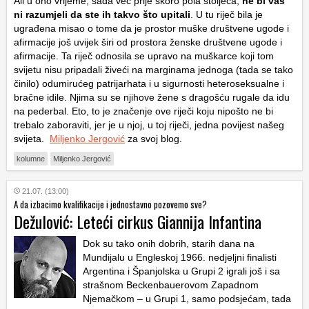
Ali u ono vrijeme, sada već prije skoro pola stoljeća,
ne bi vas
ni razumjeli da ste ih takvo što upitali
. U tu riječ bila je
ugrađena misao o tome da je prostor muške društvene ugode i
afirmacije još uvijek širi od prostora ženske društvene ugode i
afirmacije. Ta riječ odnosila se upravo na muškarce koji tom
svijetu nisu pripadali živeći na marginama jednoga (tada se tako
činilo) odumirućeg patrijarhata i u sigurnosti heteroseksualne i
bračne idile. Njima su se njihove žene s dragošću rugale da idu
na pederbal. Eto, to je značenje ove riječi koju nipošto ne bi
trebalo zaboraviti, jer je u njoj, u toj riječi, jedna povijest našeg
svijeta.
Miljenko Jergović
za svoj blog.
kolumne
Miljenko Jergović
21.07. (13:00)
A da izbacimo kvalifikacije i jednostavno pozovemo sve?
Dežulović: Leteći cirkus Giannija Infantina
Dok su tako onih dobrih, starih dana na
Mundijalu u Engleskoj 1966. nedjeljni finalisti
Argentina i Španjolska u Grupi 2 igrali još i sa
strašnom Beckenbauerovom Zapadnom
Njemačkom – u Grupi 1, samo podsjećam, tada