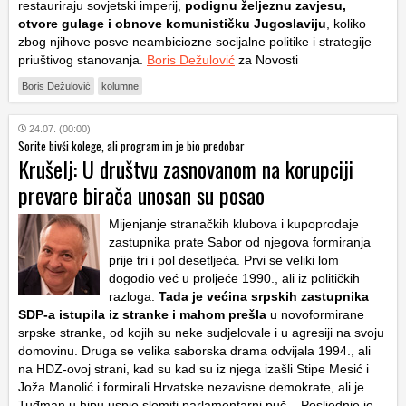
restauriraju sovjetski imperij,
podignu željeznu zavjesu,
otvore gulage i obnove komunističku Jugoslaviju
, koliko
zbog njihove posve neambiciozne socijalne politike i strategije –
priuštivog stanovanja.
Boris Dežulović
za Novosti
Boris Dežulović
kolumne
24.07. (00:00)
Sorite bivši kolege, ali program im je bio predobar
Krušelj: U društvu zasnovanom na korupciji
prevare birača unosan su posao
Mijenjanje stranačkih klubova i kupoprodaje
zastupnika prate Sabor od njegova formiranja
prije tri i pol desetljeća. Prvi se veliki lom
dogodio već u proljeće 1990., ali iz političkih
razloga.
Tada je većina srpskih zastupnika
SDP-a istupila iz stranke i mahom prešla
u novoformirane
srpske stranke, od kojih su neke sudjelovale i u agresiji na svoju
domovinu. Druga se velika saborska drama odvijala 1994., ali
na HDZ-ovoj strani, kad su kad su iz njega izašli Stipe Mesić i
Joža Manolić i formirali Hrvatske nezavisne demokrate, ali je
Tuđman u hipu uspio slomiti parlamentarni puč. . Posljednje je