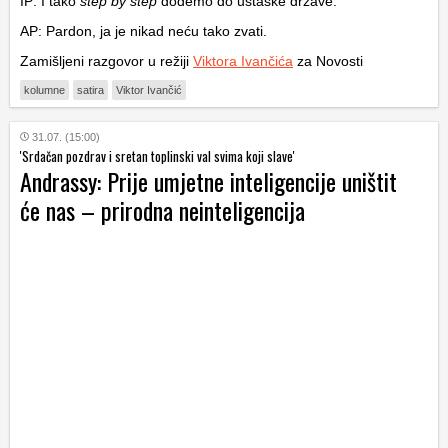
IP: I tako
step by step
dođemo do ustaške države.
AP: Pardon, ja je nikad neću tako zvati.
Zamišljeni razgovor u režiji
Viktora Ivančića
za Novosti
kolumne
satira
Viktor Ivančić
31.07. (15:00)
'Srdačan pozdrav i sretan toplinski val svima koji slave'
Andrassy: Prije umjetne inteligencije uništit
će nas – prirodna neinteligencija