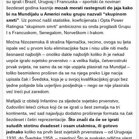
su igrali i Brazil, Urugvaj i Francuska – sportski će novinari
šezdeset godina kasnije
mozak morati rastegnuti do jaja kako
bi na Mundijalu u Americi neku grupu nazvali “skupinom
smrti”
. Uz pomoć našli statistike, koeficijenata i Opta Power
Ratingsa “skupinom smrti” ambiciozno su onda proglasili Grupu
I s Francuskom, Senegalom, Norveškom i Irakom.
Moćna Nizozemska ili strašna Njemačka, recimo, ovoga su ljeta
ispale već u prvom kolu eliminacijske faze i nisu ušle niti među
šesnaest najboljih – onoliko dakle najboljih koliko ih je nekad
uopće igralo svjetsko prvenstvo – a velika Italija, četverostruki
prvak svijeta, ne samo da se nije uspjela plasirati na Mundijal –
toliko besmisleno proširen da se na njega preko Lige nacija
upisala čak i Švedska, koja je u svojoj kvalifikacijskoj grupi bez
ijedne pobjede bila uvjerljivo posljednja – nego se nije plasirala
već treći put zaredom.
Mafijaši iz obitelji Infantino za sljedeće svjetsko prvenstvo,
čudovišni leteći cirkus koji će se igrati u šest zemalja na tri
kontinenta, već sad najavljuju dodatno proširenje formata na čak
šezdeset i četiri reprezentacije.
Što znači da će se igrati
suludih stotinu dvadeset i osam utakmica, ili gotovo
jednako
koliko na prvih šest svjetskih prvenstava – od Urugvaja
1930. do Švedske 1958. – zajedno! Što je svakako odlična vijest