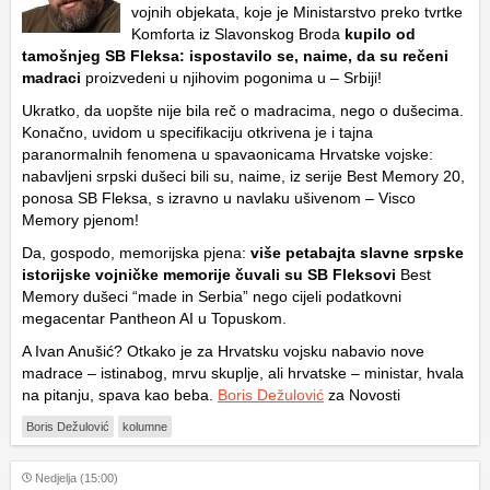
vojnih objekata, koje je Ministarstvo preko tvrtke
Komforta iz Slavonskog Broda
kupilo od
tamošnjeg SB Fleksa: ispostavilo se, naime, da su rečeni
madraci
proizvedeni u njihovim pogonima u – Srbiji!
Ukratko, da uopšte nije bila reč o madracima, nego o dušecima.
Konačno, uvidom u specifikaciju otkrivena je i tajna
paranormalnih fenomena u spavaonicama Hrvatske vojske:
nabavljeni srpski dušeci bili su, naime, iz serije Best Memory 20,
ponosa SB Fleksa, s izravno u navlaku ušivenom – Visco
Memory pjenom!
Da, gospodo, memorijska pjena:
više petabajta slavne srpske
istorijske vojničke memorije čuvali su SB Fleksovi
Best
Memory dušeci “made in Serbia” nego cijeli podatkovni
megacentar Pantheon AI u Topuskom.
A Ivan Anušić? Otkako je za Hrvatsku vojsku nabavio nove
madrace – istinabog, mrvu skuplje, ali hrvatske – ministar, hvala
na pitanju, spava kao beba.
Boris Dežulović
za Novosti
Boris Dežulović
kolumne
Nedjelja (15:00)