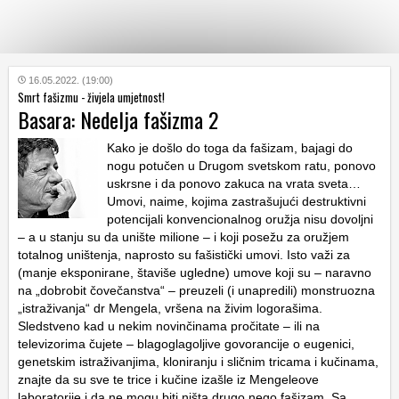
KATEGORIJE
16.05.2022. (19:00)
Smrt fašizmu - živjela umjetnost!
Basara: Nedelja fašizma 2
HRVATSKI
WEB
Kako je došlo do toga da fašizam, bajagi do
nogu potučen u Drugom svetskom ratu, ponovo
uskrsne i da ponovo zakuca na vrata sveta…
Umovi, naime, kojima zastrašujući destruktivni
potencijali konvencionalnog oružja nisu dovoljni
– a u stanju su da unište milione – i koji posežu za oružjem
totalnog uništenja, naprosto su fašistički umovi. Isto važi za
(manje eksponirane, štaviše ugledne) umove koji su – naravno
na „dobrobit čovečanstva“ – preuzeli (i unapredili) monstruozna
„istraživanja“ dr Mengela, vršena na živim logorašima.
Sledstveno kad u nekim novinčinama pročitate – ili na
televizorima čujete – blagoglagoljive govorancije o eugenici,
genetskim istraživanjima, kloniranju i sličnim tricama i kučinama,
znajte da su sve te trice i kučine izašle iz Mengeleove
laboratorije i da ne mogu biti ništa drugo nego fašizam. Sa