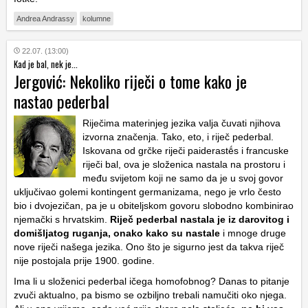
Andrea Andrassy
kolumne
22.07. (13:00)
Kad je bal, nek je...
Jergović: Nekoliko riječi o tome kako je
nastao pederbal
Riječima materinjeg jezika valja čuvati njihova
izvorna značenja. Tako, eto, i riječ pederbal.
Iskovana od grčke riječi paiderastḗs i francuske
riječi bal, ova je složenica nastala na prostoru i
među svijetom koji ne samo da je u svoj govor
uključivao golemi kontingent germanizama, nego je vrlo često
bio i dvojezičan, pa je u obiteljskom govoru slobodno kombinirao
njemački s hrvatskim.
Riječ pederbal nastala je iz darovitog i
domišljatog ruganja, onako kako su nastale
i mnoge druge
nove riječi našega jezika. Ono što je sigurno jest da takva riječ
nije postojala prije 1900. godine.
Ima li u složenici pederbal ičega homofobnog? Danas to pitanje
zvuči aktualno, pa bismo se ozbiljno trebali namučiti oko njega.