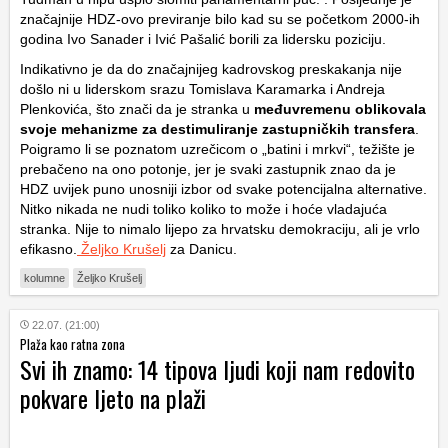
značajnije HDZ-ovo previranje bilo kad su se početkom 2000-ih
godina Ivo Sanader i Ivić Pašalić borili za lidersku poziciju.
Indikativno je da do značajnijeg kadrovskog preskakanja nije
došlo ni u liderskom srazu Tomislava Karamarka i Andreja
Plenkovića, što znači da je stranka u
međuvremenu oblikovala
svoje mehanizme za destimuliranje zastupničkih transfera
.
Poigramo li se poznatom uzrečicom o „batini i mrkvi“, težište je
prebačeno na ono potonje, jer je svaki zastupnik znao da je
HDZ uvijek puno unosniji izbor od svake potencijalna alternative.
Nitko nikada ne nudi toliko koliko to može i hoće vladajuća
stranka. Nije to nimalo lijepo za hrvatsku demokraciju, ali je vrlo
efikasno.
Željko Krušelj
za Danicu.
kolumne
Željko Krušelj
22.07. (21:00)
Plaža kao ratna zona
Svi ih znamo: 14 tipova ljudi koji nam redovito
pokvare ljeto na plaži