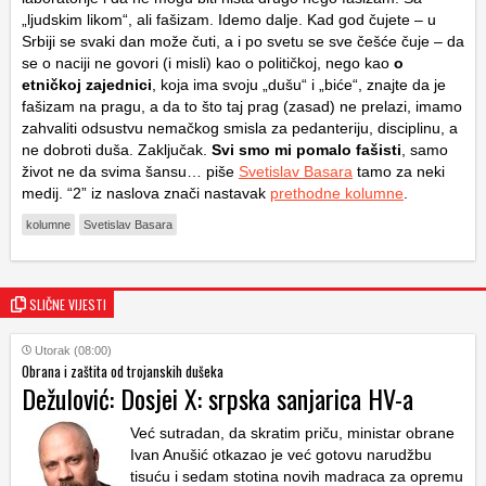
„ljudskim likom“, ali fašizam. Idemo dalje. Kad god čujete – u
Srbiji se svaki dan može čuti, a i po svetu se sve češće čuje – da
se o naciji ne govori (i misli) kao o političkoj, nego kao
o
etničkoj zajednici
, koja ima svoju „dušu“ i „biće“, znajte da je
fašizam na pragu, a da to što taj prag (zasad) ne prelazi, imamo
zahvaliti odsustvu nemačkog smisla za pedanteriju, disciplinu, a
ne dobroti duša. Zaključak.
Svi smo mi pomalo fašisti
, samo
život ne da svima šansu… piše
Svetislav Basara
tamo za neki
medij. “2” iz naslova znači nastavak
prethodne kolumne
.
kolumne
Svetislav Basara
SLIČNE VIJESTI
Utorak (08:00)
Obrana i zaštita od trojanskih dušeka
Dežulović: Dosjei X: srpska sanjarica HV-a
Već sutradan, da skratim priču, ministar obrane
Ivan Anušić otkazao je već gotovu narudžbu
tisuću i sedam stotina novih madraca za opremu