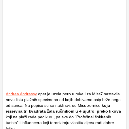
Andrea Andrassy
opet je uzela pero u ruke i za Miss7 sastavila
novu listu plažnih specimena od kojih dobivamo osip brže nego
od sunca. Na popisu su se našli svi: od Miss zornice
koja
rezervira tri kvadrata žala ručnikom u 4 ujutro, preko likova
koji na plaži rade pedikuru, pa sve do “Profešnal šokiranih
turista” i influencera koji teroriziraju vlastitu djecu radi dobre
fotke.