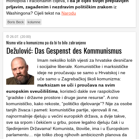
monopola i iracionalnih ciljeva,
i da je cijeli svijet preplavljen
prljavim, zagađenim i nezdravim političkim zrakom
iz
Washingona? Cijeli tekst na
Narodu
Boris Beck
kolumne
26.07. (20:00)
Nismo više u komunizmu pa da bi to bilo zabranjeno
Dežulović: Das Gespenst des Kommunismus
Imam nekoliko loših vijesti za hrvatske desničare
i socijalne liberale. Komunističke i marksističke
ideje ne proučavaju se samo u Hrvatskoj i ne
uče samo u Zagrebačkoj školi komunizma:
marksizam se uči i proučava na svim
europskim sveučilištima
, koristeći dakle sve raspoložive
“gradske i državne prostore i druge javne resurse”. A ono
komunističko, kako rekoste, “političko djelovanje”? Nije za osobe
tanjih živaca i pameti: komunističke partije, vjerovali ili ne,
najnormalnije djeluju u većini europskih država, a dvije takve,
sve sa srpom i čekićem u grbu, posve legalno djeluju čak i u
Sjedinjenim Državama! Komunista, štoviše, ima i u Europskom
parlamentu… nije toliko zbog njihovih ambicioznih planova da