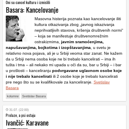
Oni su cancel kulturu i izmislili
Basara: Kancelovanje
Masovna histerija poznata kao kancelovanje iliti
kultura otkazivanja zbog „javnog iskazivanja
neprihvatljivih stavova, kršenja društvenih normi“
– koja se manifestuje društvenomrežnim
ostrakizmima,
javnim sramoćenjima,
napušavanjima, bojkotima i izopštavanjima
, u svetu je
relativno nova pojava, ali je u Srbiji veoma star zanat. Ne kažem
da u Srbiji nema osoba koje ne bi trebalo kancelirati – ima ih
tušta i tma – ali nekako mi upada u oči da su, bar u Srbiji – i bar
u prošlosti – kanceliranju
podvrgavane uglavnom osobe koje
i nije trebalo kancelirati
ili 2 osobe koje je trebalo kancelirati
pre nego što su se kvalifikovale za kanceliranje.
Svetislav
Basara
kolumne
Svetislav Basara
31.07. (22:00)
Prolaze, a psi ostaju
Ivančić: Karavane