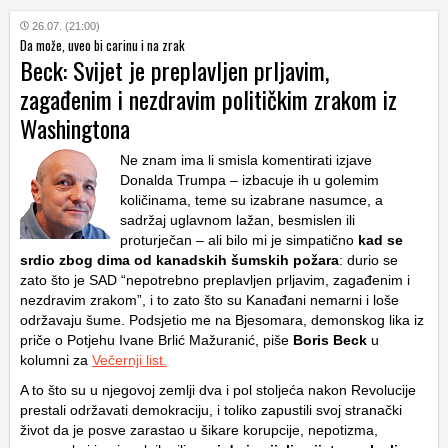
26.07. (21:00)
Da može, uveo bi carinu i na zrak
Beck: Svijet je preplavljen prljavim,
zagađenim i nezdravim političkim zrakom iz
Washingtona
Ne znam ima li smisla komentirati izjave
Donalda Trumpa – izbacuje ih u golemim
količinama, teme su izabrane nasumce, a
sadržaj uglavnom lažan, besmislen ili
proturječan – ali bilo mi je simpatično
kad se
srdio zbog dima od kanadskih šumskih požara
: durio se
zato što je SAD “nepotrebno preplavljen prljavim, zagađenim i
nezdravim zrakom”, i to zato što su Kanađani nemarni i loše
održavaju šume. Podsjetio me na Bjesomara, demonskog lika iz
priče o Potjehu Ivane Brlić Mažuranić, piše
Boris Beck
u
kolumni za
Večernji list.
A to što su u njegovoj zemlji dva i pol stoljeća nakon Revolucije
prestali održavati demokraciju, i toliko zapustili svoj stranački
život da je posve zarastao u šikare korupcije, nepotizma,