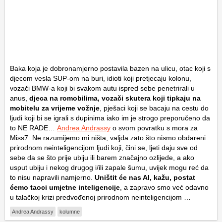
Baka koja je dobronamjerno postavila bazen na ulicu, otac koji s
djecom vesla SUP-om na buri, idioti koji pretjecaju kolonu,
vozači BMW-a koji bi svakom autu ispred sebe penetrirali u
anus,
djeca na romobilima, vozači skutera koji tipkaju na
mobitelu za vrijeme vožnje
, pješaci koji se bacaju na cestu do
ljudi koji bi se igrali s dupinima iako im je strogo preporučeno da
to NE RADE…
Andrea Andrassy
o svom povratku s mora za
Miss7: Ne razumijemo mi ništa, valjda zato što nismo obdareni
prirodnom neinteligencijom ljudi koji, čini se, ljeti daju sve od
sebe da se što prije ubiju ili barem značajno ozlijede, a ako
usput ubiju i nekog drugog i/ili zapale šumu, uvijek mogu reć da
to nisu napravili namjerno.
Uništit će nas AI, kažu, postat
ćemo taoci umjetne inteligencije
, a zapravo smo već odavno
u talačkoj krizi predvođenoj prirodnom neinteligencijom …
Andrea Andrassy
kolumne