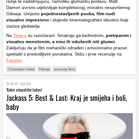
režije te nadahnjujuću, raznoliku glumačku postavu. Matt
Damon izvrsno utjelovljuje kompleksnog, moralno nesavršenog
Odiseja. Umjesto
pojednostavljenih pouka, film nudi
vizualno impresivno
i slojevito kinematografsko iskustvo koje
izaziva gledatelja.
Na
Time-u
su razočarani. Smatraju ga beživotnim
, pretrpanim i
vizualno monotonim, a nisu ih oduševili niti glumci
.
Zaključuju da je film mehanički odrađen i emocionalno prazan
spektakl s predvidljivim porukama. Stižu i prve recenzije na
Forumu
.
Christopher Nolan
Odiseja
recenzija filma
02.07. (22:00)
'Kakvi simpatični luđaci'
Jackass 5: Best & Last: Kraj je smijeha i boli,
baby