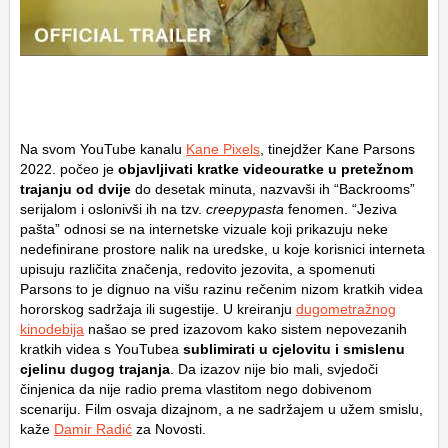
Na svom YouTube kanalu
Kane Pixels
, tinejdžer
Kane Parsons
2022. počeo je
objavljivati kratke videouratke u pretežnom
trajanju od dvije
do desetak minuta, nazvavši ih “Backrooms”
serijalom i oslonivši ih na tzv.
creepypasta
fenomen. “Jeziva
pašta” odnosi se na internetske vizuale koji prikazuju neke
nedefinirane prostore nalik na uredske, u koje korisnici interneta
upisuju različita značenja, redovito jezovita, a spomenuti
Parsons to je dignuo na višu razinu rečenim nizom kratkih videa
hororskog sadržaja ili sugestije. U kreiranju
dugometražnog
kinodebija
našao se pred izazovom kako sistem nepovezanih
kratkih videa s YouTubea
sublimirati u cjelovitu i smislenu
cjelinu dugog trajanja
. Da izazov nije bio mali, svjedoči
činjenica da nije radio prema vlastitom nego dobivenom
scenariju. Film osvaja dizajnom, a ne sadržajem u užem smislu,
kaže
Damir Radić
za Novosti.