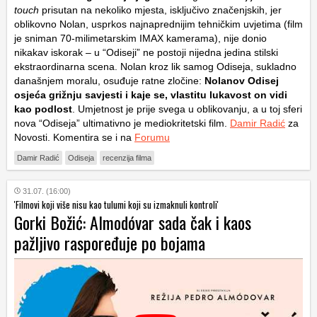
touch
prisutan na nekoliko mjesta, isključivo značenjskih, jer
oblikovno Nolan, usprkos najnaprednijim tehničkim uvjetima (film
je sniman 70-milimetarskim IMAX kamerama), nije donio
nikakav iskorak – u “Odiseji” ne postoji nijedna jedina stilski
ekstraordinarna scena. Nolan kroz lik samog Odiseja, sukladno
današnjem moralu, osuđuje ratne zločine:
Nolanov Odisej
osjeća grižnju savjesti i kaje se, vlastitu lukavost on vidi
kao podlost
. Umjetnost je prije svega u oblikovanju, a u toj sferi
nova “Odiseja” ultimativno je mediokritetski film.
Damir Radić
za
Novosti. Komentira se i na
Forumu
Damir Radić
Odiseja
recenzija filma
31.07. (16:00)
'Filmovi koji više nisu kao tulumi koji su izmaknuli kontroli'
Gorki Božić: Almodóvar sada čak i kaos
pažljivo raspoređuje po bojama