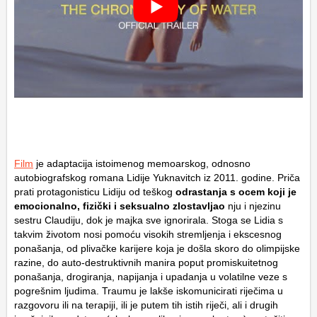
Film
je adaptacija istoimenog memoarskog, odnosno
autobiografskog romana Lidije Yuknavitch iz 2011. godine. Priča
prati protagonisticu Lidiju od teškog
odrastanja s ocem koji je
emocionalno, fizički i seksualno zlostavljao
nju i njezinu
sestru Claudiju, dok je majka sve ignorirala. Stoga se Lidia s
takvim životom nosi pomoću visokih stremljenja i ekscesnog
ponašanja, od plivačke karijere koja je došla skoro do olimpijske
razine, do auto-destruktivnih manira poput promiskuitetnog
ponašanja, drogiranja, napijanja i upadanja u volatilne veze s
pogrešnim ljudima. Traumu je lakše iskomunicirati riječima u
razgovoru ili na terapiji, ili je putem tih istih riječi, ali i drugih