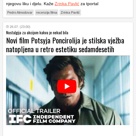
njegovu liku i djelu. Kaže
Zrinka Pavlić
za tportal
Pedro Almodovar
recenzija filma
Zrinka Pavlić
26.07. (23:00)
Nostalgija za akcijom kakva je nekad bila
Novi film Potsyja Poncirolija je stilska vježba
natopljena u retro estetiku sedamdesetih