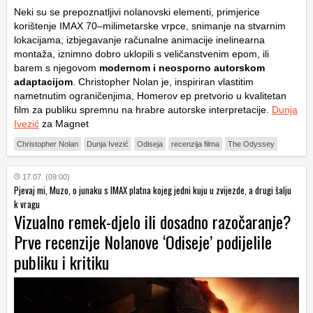
Neki su se prepoznatljivi nolanovski elementi, primjerice
korištenje IMAX 70–milimetarske vrpce, snimanje na stvarnim
lokacijama, izbjegavanje računalne animacije inelinearna
montaža, iznimno dobro uklopili s veličanstvenim epom, ili
barem s njegovom
modernom i neosporno autorskom
adaptacijom
. Christopher Nolan je, inspiriran vlastitim
nametnutim ograničenjima, Homerov ep pretvorio u kvalitetan
film za publiku spremnu na hrabre autorske interpretacije.
Dunja
Ivezić
za Magnet
Christopher Nolan
Dunja Ivezić
Odiseja
recenzija filma
The Odyssey
17.07. (09:00)
Pjevaj mi, Muzo, o junaku s IMAX platna kojeg jedni kuju u zvijezde, a drugi šalju
k vragu
Vizualno remek-djelo ili dosadno razočaranje?
Prve recenzije Nolanove ‘Odiseje’ podijelile
publiku i kritiku