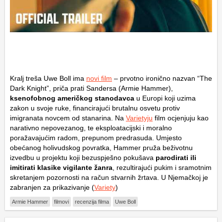
Kralj treša Uwe Boll ima
novi film
– prvotno ironično nazvan “The
Dark Knight”, priča prati Sandersa (Armie Hammer),
ksenofobnog američkog stanodavca
u Europi koji uzima
zakon u svoje ruke, financirajući brutalnu osvetu protiv
imigranata novcem od stanarina. Na
Varietyju
film ocjenjuju kao
narativno nepovezanog, te eksploatacijski i moralno
poražavajućim radom, prepunom predrasuda. Umjesto
obećanog holivudskog povratka, Hammer pruža beživotnu
izvedbu u projektu koji bezuspješno pokušava
parodirati ili
imitirati klasike vigilante žanra
, rezultirajući pukim i sramotnim
skretanjem pozornosti na račun stvarnih žrtava. U Njemačkoj je
zabranjen za prikazivanje (
Variety
)
Armie Hammer
filmovi
recenzija filma
Uwe Boll