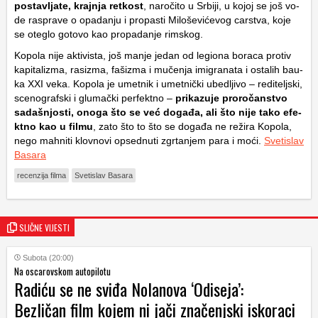
pos­ta­vlja­te, kra­j­nja re­t­kost
, naro­či­to u Sr­bi­ji, u ko­joj se još vo­
de ra­spra­ve o opa­da­nju i pro­pa­sti Mi­lo­še­vi­će­vog ca­r­stva, ko­je
se ote­glo go­to­vo kao pro­pa­da­nje ri­m­skog.
Ko­po­la ni­je ak­ti­vi­sta, još ma­nje je­dan od le­gio­na bo­ra­ca pro­tiv
ka­pi­ta­li­z­ma, ra­si­z­ma, fa­ši­z­ma i mu­če­nja imi­gra­na­ta i osta­lih bau­
ka XXI ve­ka. Ko­po­la je ume­t­nik i ume­t­ni­č­ki ubed­lji­vo – re­di­te­lj­ski,
sce­no­gra­f­ski i glu­ma­č­ki pe­r­fe­k­t­no –
pri­ka­zu­je pro­ro­čan­stvo
sa­da­šnjos­ti, ono­ga što se već do­ga­đa, ali što ni­je ta­ko efe­
k­t­no kao u fi­l­mu
, za­to što to što se do­ga­đa ne re­ži­ra Ko­po­la,
ne­go ma­h­ni­ti klov­no­vi op­sed­nu­ti zgr­ta­njem pa­ra i mo­ći.
Svetislav
Basara
recenzija filma
Svetislav Basara
SLIČNE VIJESTI
Subota (20:00)
Na oscarovskom autopilotu
Radiću se ne sviđa Nolanova ‘Odiseja’:
Bezličan film kojem ni jači značenjski iskoraci