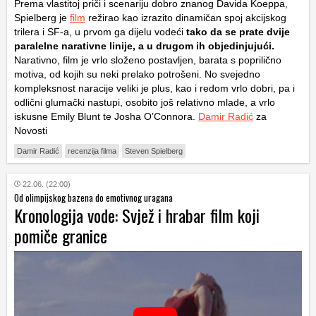
Prema vlastitoj priči i scenariju dobro znanog Davida Koeppa,
Spielberg je
film
režirao kao izrazito dinamičan spoj akcijskog
trilera i SF-a, u prvom ga dijelu vodeći
tako da se prate dvije
paralelne narativne linije, a u drugom ih objedinjujući.
Narativno, film je vrlo složeno postavljen, barata s poprilično
motiva, od kojih su neki prelako potrošeni. No svejedno
kompleksnost naracije veliki je plus, kao i redom vrlo dobri, pa i
odlični glumački nastupi, osobito još relativno mlade, a vrlo
iskusne Emily Blunt te Josha O’Connora.
Damir Radić
za
Novosti
Damir Radić
recenzija filma
Steven Spielberg
22.06. (22:00)
Od olimpijskog bazena do emotivnog uragana
Kronologija vode: Svjež i hrabar film koji
pomiče granice