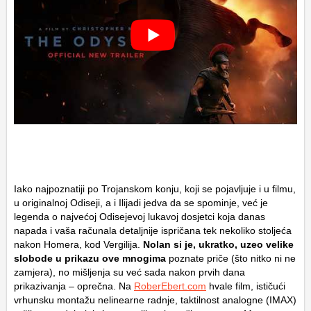
Iako najpoznatiji po Trojanskom konju, koji se pojavljuje i u filmu,
u originalnoj Odiseji, a i Ilijadi jedva da se spominje, već je
legenda o najvećoj Odisejevoj lukavoj dosjetci koja danas
napada i vaša računala detaljnije ispričana tek nekoliko stoljeća
nakon Homera, kod Vergilija.
Nolan si je, ukratko, uzeo velike
slobode u prikazu ove mnogima
poznate priče (što nitko ni ne
zamjera), no mišljenja su već sada nakon prvih dana
prikazivanja – oprečna. Na
RoberEbert.com
hvale film, ističući
vrhunsku montažu nelinearne radnje, taktilnost analogne (IMAX)