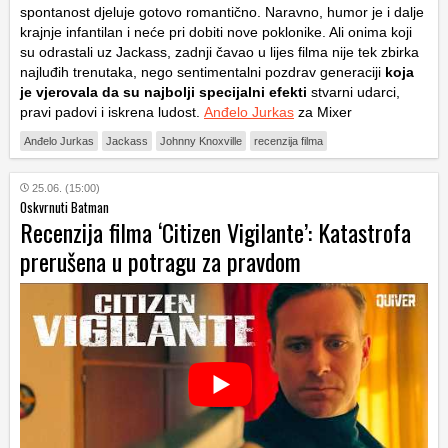
spontanost djeluje gotovo romantično. Naravno, humor je i dalje
krajnje infantilan i neće pri dobiti nove poklonike. Ali onima koji
su odrastali uz Jackass, zadnji čavao u lijes filma nije tek zbirka
najluđih trenutaka, nego sentimentalni pozdrav generaciji
koja
je vjerovala da su najbolji specijalni efekti
stvarni udarci,
pravi padovi i iskrena ludost.
Anđelo Jurkas
za Mixer
Anđelo Jurkas
Jackass
Johnny Knoxville
recenzija filma
25.06. (15:00)
Oskvrnuti Batman
Recenzija filma ‘Citizen Vigilante’: Katastrofa
prerušena u potragu za pravdom