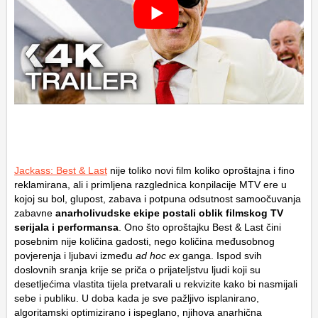
Jackass: Best & Last
nije toliko novi film koliko oproštajna i fino
reklamirana, ali i primljena razglednica konpilacije MTV ere u
kojoj su bol, glupost, zabava i potpuna odsutnost samoočuvanja
zabavne
anarholivudske ekipe postali oblik filmskog TV
serijala i performansa
. Ono što oproštajku Best & Last čini
posebnim nije količina gadosti, nego količina međusobnog
povjerenja i ljubavi između
ad hoc ex
ganga. Ispod svih
doslovnih sranja krije se priča o prijateljstvu ljudi koji su
desetljećima vlastita tijela pretvarali u rekvizite kako bi nasmijali
sebe i publiku. U doba kada je sve pažljivo isplanirano,
algoritamski optimizirano i ispeglano, njihova anarhična