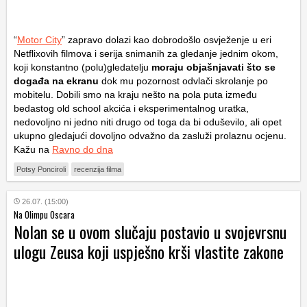
“
Motor City
” zapravo dolazi kao dobrodošlo osvježenje u eri
Netflixovih filmova i serija snimanih za gledanje jednim okom,
koji konstantno (polu)gledatelju
moraju objašnjavati što se
događa na ekranu
dok mu pozornost odvlači skrolanje po
mobitelu. Dobili smo na kraju nešto na pola puta između
bedastog old school akcića i eksperimentalnog uratka,
nedovoljno ni jedno niti drugo od toga da bi oduševilo, ali opet
ukupno gledajući dovoljno odvažno da zasluži prolaznu ocjenu.
Kažu na
Ravno do dna
Potsy Ponciroli
recenzija filma
26.07. (15:00)
Na Olimpu Oscara
Nolan se u ovom slučaju postavio u svojevrsnu
ulogu Zeusa koji uspješno krši vlastite zakone