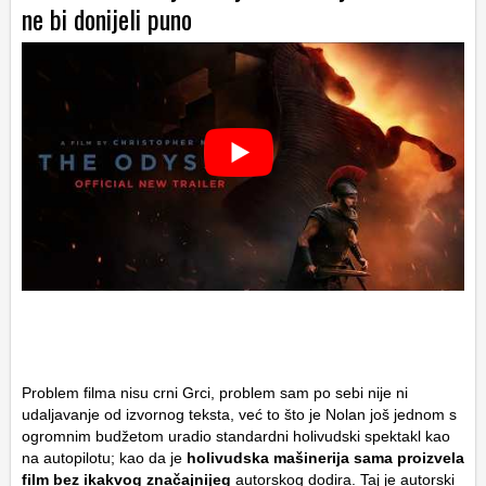
ne bi donijeli puno
Problem filma nisu crni Grci, problem sam po sebi nije ni
udaljavanje od izvornog teksta, već to što je Nolan još jednom s
ogromnim budžetom uradio standardni holivudski spektakl kao
na autopilotu; kao da je
holivudska mašinerija sama proizvela
film bez ikakvog značajnijeg
autorskog dodira. Taj je autorski