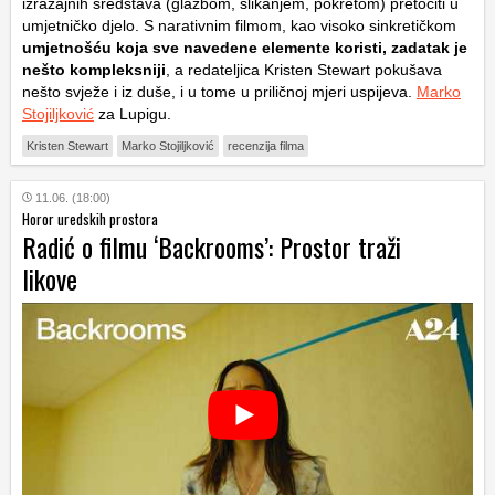
izražajnih sredstava (glazbom, slikanjem, pokretom) pretočiti u
umjetničko djelo. S narativnim filmom, kao visoko sinkretičkom
umjetnošću koja sve navedene elemente koristi, zadatak je
nešto kompleksniji
, a redateljica Kristen Stewart pokušava
nešto svježe i iz duše, i u tome u priličnoj mjeri uspijeva.
Marko
Stojiljković
za Lupigu.
Kristen Stewart
Marko Stojiljković
recenzija filma
11.06. (18:00)
Horor uredskih prostora
Radić o filmu ‘Backrooms’: Prostor traži
likove