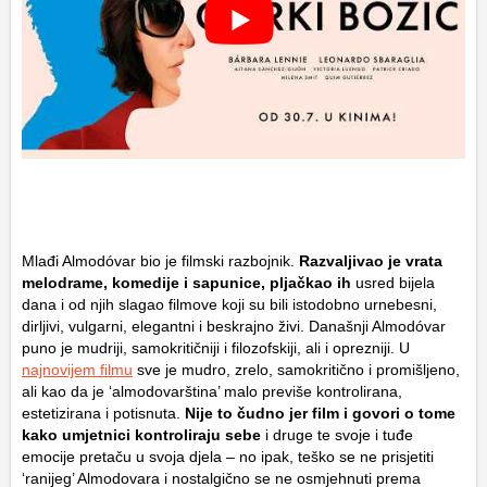
Mlađi Almodóvar bio je filmski razbojnik.
Razvaljivao je vrata
melodrame, komedije i sapunice, pljačkao ih
usred bijela
dana i od njih slagao filmove koji su bili istodobno urnebesni,
dirljivi, vulgarni, elegantni i beskrajno živi. Današnji Almodóvar
puno je mudriji, samokritičniji i filozofskiji, ali i oprezniji. U
najnovijem filmu
sve je mudro, zrelo, samokritično i promišljeno,
ali kao da je ‘almodovarština’ malo previše kontrolirana,
estetizirana i potisnuta.
Nije to čudno jer film i govori o tome
kako umjetnici kontroliraju sebe
i druge te svoje i tuđe
emocije pretaču u svoja djela – no ipak, teško se ne prisjetiti
‘ranijeg’ Almodovara i nostalgično se ne osmjehnuti prema