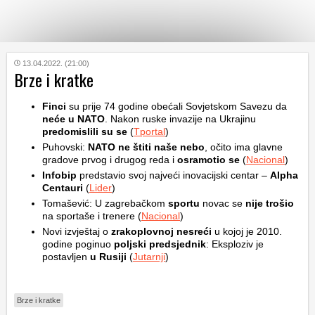
KATEGORIJE
13.04.2022. (21:00)
Brze i kratke
HRVATSKI
Finci
su prije 74 godine obećali Sovjetskom Savezu da
WEB
neće u NATO
. Nakon ruske invazije na Ukrajinu
predomislili su se
(
Tportal
)
Puhovski:
NATO ne štiti naše nebo
, očito ima glavne
gradove prvog i drugog reda i
osramotio se
(
Nacional
)
Infobip
predstavio svoj najveći inovacijski centar –
Alpha
Centauri
(
Lider
)
Tomašević: U zagrebačkom
sportu
novac se
nije trošio
na sportaše i trenere (
Nacional
)
Novi izvještaj o
zrakoplovnoj nesreći
u kojoj je 2010.
godine poginuo
poljski predsjednik
: Eksploziv je
postavljen
u Rusiji
(
Jutarnji
)
Brze i kratke