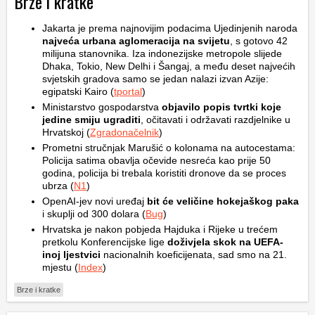
Brze i kratke
Jakarta je prema najnovijim podacima Ujedinjenih naroda
najveća urbana aglomeracija na svijetu
, s gotovo 42
milijuna stanovnika. Iza indonezijske metropole slijede
Dhaka, Tokio, New Delhi i Šangaj, a među deset najvećih
svjetskih gradova samo se jedan nalazi izvan Azije:
egipatski Kairo (
tportal
)
Ministarstvo gospodarstva
objavilo popis tvrtki koje
jedine smiju ugraditi
, očitavati i održavati razdjelnike u
Hrvatskoj (
Zgradonačelnik
)
Prometni stručnjak Marušić o kolonama na autocestama:
Policija satima obavlja očevide nesreća kao prije 50
godina, policija bi trebala koristiti dronove da se proces
ubrza (
N1
)
OpenAI-jev novi uređaj
bit će veličine hokejaškog paka
i skuplji od 300 dolara (
Bug
)
Hrvatska je nakon pobjeda Hajduka i Rijeke u trećem
pretkolu Konferencijske lige
doživjela skok na UEFA-
inoj ljestvici
nacionalnih koeficijenata, sad smo na 21.
mjestu (
Index
)
Brze i kratke