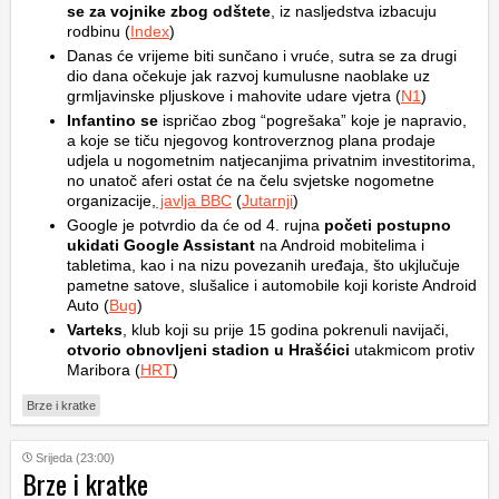
se za vojnike zbog odštete
, iz nasljedstva izbacuju
rodbinu (
Index
)
Danas će vrijeme biti sunčano i vruće, sutra se za drugi
dio dana očekuje jak razvoj kumulusne naoblake uz
grmljavinske pljuskove i mahovite udare vjetra (
N1
)
Infantino se
ispričao zbog “pogrešaka” koje je napravio,
a koje se tiču njegovog kontroverznog plana prodaje
udjela u nogometnim natjecanjima privatnim investitorima,
no unatoč aferi ostat će na čelu svjetske nogometne
organizacije,
javlja BBC
(
Jutarnji
)
Google je potvrdio da će od 4. rujna
početi postupno
ukidati Google Assistant
na Android mobitelima i
tabletima, kao i na nizu povezanih uređaja, što ukjlučuje
pametne satove, slušalice i automobile koji koriste Android
Auto (
Bug
)
Varteks
, klub koji su prije 15 godina pokrenuli navijači,
otvorio obnovljeni stadion u Hrašćici
utakmicom protiv
Maribora (
HRT
)
Brze i kratke
Srijeda (23:00)
Brze i kratke