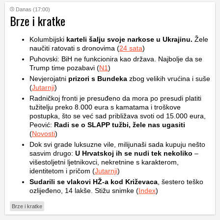
Danas (17:00)
Brze i kratke
Kolumbijski
karteli šalju svoje narkose u Ukrajinu.
Žele
naučiti ratovati s dronovima (
24 sata
)
Puhovski: BiH ne funkcionira kao država. Najbolje da se
Trump time pozabavi (
N1
)
Nevjerojatni
prizori s Bundeka
zbog velikih vrućina i suše
(
Jutarnji
)
Radničkoj fronti je presuđeno da mora po presudi platiti
tužitelju preko 8.000 eura s kamatama i troškove
postupka, što se već sad približava svoti od 15.000 eura,
Peović:
Radi se o SLAPP tužbi, žele nas ugasiti
(
Novosti
)
Dok svi grade luksuzne vile, milijunaši sada kupuju nešto
sasvim drugo:
U Hrvatskoj ih se nudi tek nekoliko
–
višestoljetni ljetnikovci, nekretnine s karakterom,
identitetom i pričom (
Jutarnji
)
Sudarili se vlakovi HŽ-a kod Križevaca
, šestero teško
ozlijeđeno, 14 lakše. Stižu snimke (
Index
)
Brze i kratke