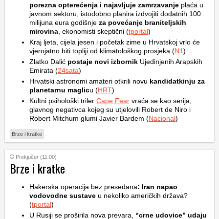
porezna opterećenja i najavljuje zamrzavanje
plaća u
javnom sektoru, istodobno planira izdvojiti dodatnih 100
milijuna eura godišnje
za povećanje braniteljskih
mirovina
, ekonomisti skeptični (
tportal
)
Kraj ljeta, cijela jesen i početak zime u Hrvatskoj vrlo će
vjerojatno biti topliji od klimatološkog prosjeka (
N1
)
Zlatko Dalić
postaje novi izbornik
Ujedinjenih Arapskih
Emirata (
24sata
)
Hrvatski astronomi amateri otkrili novu
kandidatkinju za
planetarnu maglic
u (
HRT
)
Kultni psihološki triler
Cape Fear
vraća se kao serija,
glavnog negativca kojeg su utjelovili Robert de Niro i
Robert Mitchum glumi Javier Bardem (
Nacional
)
Brze i kratke
Prekjučer (11:00)
Brze i kratke
Hakerska operacija bez presedana
: Iran napao
vodovodne sustave
u nekoliko američkih država?
(
tportal
)
U Rusiji se proširila nova prevara,
“crne udovice” udaju