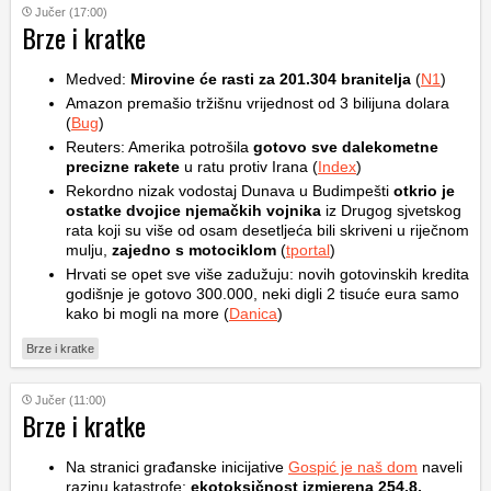
Jučer (17:00)
Brze i kratke
Medved:
Mirovine će rasti za 201.304 branitelja
(
N1
)
Amazon premašio tržišnu vrijednost od 3 bilijuna dolara
(
Bug
)
Reuters: Amerika potrošila
gotovo sve dalekometne
precizne rakete
u ratu protiv Irana (
Index
)
Rekordno nizak vodostaj Dunava u Budimpešti
otkrio je
ostatke dvojice njemačkih vojnika
iz Drugog sjvetskog
rata koji su više od osam desetljeća bili skriveni u riječnom
mulju,
zajedno s motociklom
(
tportal
)
Hrvati se opet sve više zadužuju: novih gotovinskih kredita
godišnje je gotovo 300.000, neki digli 2 tisuće eura samo
kako bi mogli na more (
Danica
)
Brze i kratke
Jučer (11:00)
Brze i kratke
Na stranici građanske inicijative
Gospić je naš dom
naveli
razinu katastrofe:
ekotoksičnost izmjerena 254,8,