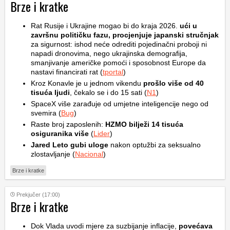
Brze i kratke
Rat Rusije i Ukrajine mogao bi do kraja 2026.
ući u
završnu političku fazu, procjenjuje japanski stručnjak
za sigurnost: ishod neće odrediti pojedinačni proboji ni
napadi dronovima, nego ukrajinska demografija,
smanjivanje američke pomoći i sposobnost Europe da
nastavi financirati rat (
tportal
)
Kroz Konavle je u jednom vikendu
prošlo više od 40
tisuća ljudi
, čekalo se i do 15 sati (
N1
)
SpaceX više zarađuje od umjetne inteligencije nego od
svemira (
Bug
)
Raste broj zaposlenih:
HZMO bilježi 14 tisuća
osiguranika više
(
Lider
)
Jared Leto gubi uloge
nakon optužbi za seksualno
zlostavljanje (
Nacional
)
Brze i kratke
Prekjučer (17:00)
Brze i kratke
Dok Vlada uvodi mjere za suzbijanje inflacije,
povećava