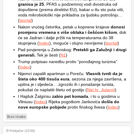
granica je 25
, PFAS u podzemnoj vodi dvostruka od
dopuštene (prema direktivi EU), bakar u tlu sto puta viši,
voda mikrobiološki nije prikladna za ljudsku potrošnju…
(
tportal
)
Nakon vrućeg četvrtka, petak u kopnene krajeve
donosi
promjenu vremena s više oblaka i češćom kišom
, dok
će se Jadran i dalje pržiti na temperaturama do 38
stupnjeva (
Index
), moguće i olujno nevrijeme (
tportal
)
Pad povjerenja u Zelenskog:
Pretekli ga Zalužnji i drugi
generali.
Tek je šesti (
N1
)
Trump potpisao naredbu protiv “porođajnog turizma”
(
Index
)
Nijemci zapalili apartman u Poreču.
Vlasnik tvrdi da je
šteta oko 400 tisuća eura
, sezona za njega završena, a
upitna je i sljedeća… zgrozilo ih i ponašanje turista,
pokušat će naplatiti štetu od gostiju (
Net.hr
,
Jutarnji
)
I Hajduk Žalgirisu
zabio pet komada
, i to u gostima u
Vilniusu (
Index
) Rijeka pogotkom Jankovića
došla do
nove europske pobjede
protiv finskog Ilvesa (
Index
)
Brze i kratke
Prekjučer (23:00)