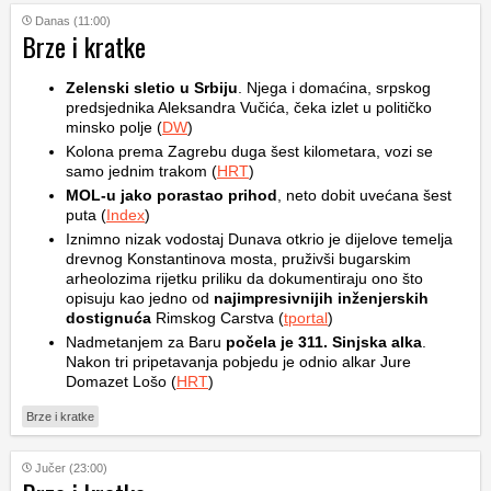
Danas (11:00)
Brze i kratke
Zelenski sletio u Srbiju
. Njega i domaćina, srpskog
predsjednika Aleksandra Vučića, čeka izlet u političko
minsko polje (
DW
)
Kolona prema Zagrebu duga šest kilometara, vozi se
samo jednim trakom (
HRT
)
MOL-u jako porastao prihod
, neto dobit uvećana šest
puta (
Index
)
Iznimno nizak vodostaj Dunava otkrio je dijelove temelja
drevnog Konstantinova mosta, pruživši bugarskim
arheolozima rijetku priliku da dokumentiraju ono što
opisuju kao jedno od
najimpresivnijih inženjerskih
dostignuća
Rimskog Carstva (
tportal
)
Nadmetanjem za Baru
počela je 311. Sinjska alka
.
Nakon tri pripetavanja pobjedu je odnio alkar Jure
Domazet Lošo (
HRT
)
Brze i kratke
Jučer (23:00)