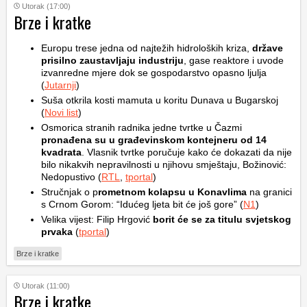
Utorak (17:00)
Brze i kratke
Europu trese jedna od najtežih hidroloških kriza,
države
prisilno zaustavljaju industriju
, gase reaktore i uvode
izvanredne mjere dok se gospodarstvo opasno ljulja
(
Jutarnji
)
Suša otkrila kosti mamuta u koritu Dunava u Bugarskoj
(
Novi list
)
Osmorica stranih radnika jedne tvrtke u Čazmi
pronađena su u građevinskom kontejneru od 14
kvadrata
. Vlasnik tvrtke poručuje kako će dokazati da nije
bilo nikakvih nepravilnosti u njihovu smještaju, Božinović:
Nedopustivo (
RTL
,
tportal
)
Stručnjak o p
rometnom kolapsu u Konavlima
na granici
s Crnom Gorom: “Idućeg ljeta bit će još gore” (
N1
)
Velika vijest: Filip Hrgović
borit će se za titulu svjetskog
prvaka
(
tportal
)
Brze i kratke
Utorak (11:00)
Brze i kratke