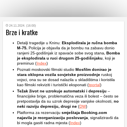
KATEGORIJE
24.11.2024. (16:00)
Brze i kratke
HRVATSKI
Detalji tragedije u Kninu:
Eksplodirala je ručna bomba
WEB
M-75.
Policija je objavila da je bombu na zabavu donio
ranjeni 25-godišnjak iz spavaće sobe svog stana
. Bomba
je eksplodirala u ruci drugom 25-godišnjaku
, koji je
preminuo (
Index
)
Poznati moskovski filmski studio
Mosfilm donirao je
stara oklopna vozila sovjetske proizvodnje
ruskoj
vojsci, ona su se dosad nalazila u skladištima i koristila
kao filmski rekviziti i turistički eksponati (
tportal
)
Težak život ne uzrokuje automatski i depresiju
–
financijske brige, problematična veza ili bolest – često se
pretpostavlja da su uzrok depresije vanjske okolnosti,
no
neki razviju depresiju, drugi ne
(
DW
)
Platforma za rezervaciju
smještaja Booking.com
najavila je reorganizaciju poslovanja
, signaliziravši da
bi mogla gasiti radna mjesta (
Index
)