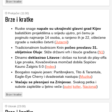
Brze i kratke
Prekjučer (11:00)
Brze i kratke
Ruske snage
napale su ukrajinski glavni grad Kijev
balističkim projektilima u srijedu ujutro, pri čemu je
poginulo najmanje 14 osoba, a ranjeno ih je 22, oštećene
zgrade u nekoliko četvrti (
Jutarnji
)
Tradicionalnom budnicom Knin
počeo proslavu 31.
obljetnice Oluje
: Stiže državni vrh i tisuće građana (
N1
)
Dinamo
deklasirao Litavce
i došao na korak do play-offa
Lige prvaka, Kovačevićeva momčad dobila Sopićev
Kauno Žalgiris 5:0 (
Index
)
Boogaloo najavio jesen: Partibrejkers, Tito & Tarantula,
Eagle-Eye Cherry i dvadesetak nastupa (
Muzika
)
Vraćaju se plesnjaci na Zrinjevac
. Svakog petka i
subote zaplešite u ljetno veče (
putni
kofer
,
Nacional
)
Brze i kratke
Utorak (23:00)