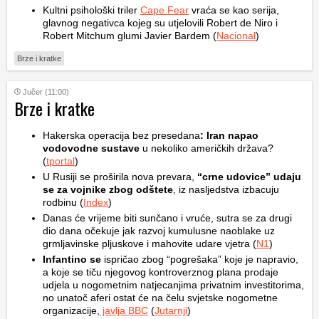
Kultni psihološki triler
Cape Fear
vraća se kao serija,
glavnog negativca kojeg su utjelovili Robert de Niro i
Robert Mitchum glumi Javier Bardem (
Nacional
)
Brze i kratke
Jučer (11:00)
Brze i kratke
Hakerska operacija bez presedana
: Iran napao
vodovodne sustave
u nekoliko američkih država?
(
tportal
)
U Rusiji se proširila nova prevara,
“crne udovice” udaju
se za vojnike zbog odštete
, iz nasljedstva izbacuju
rodbinu (
Index
)
Danas će vrijeme biti sunčano i vruće, sutra se za drugi
dio dana očekuje jak razvoj kumulusne naoblake uz
grmljavinske pljuskove i mahovite udare vjetra (
N1
)
Infantino se
ispričao zbog “pogrešaka” koje je napravio,
a koje se tiču njegovog kontroverznog plana prodaje
udjela u nogometnim natjecanjima privatnim investitorima,
no unatoč aferi ostat će na čelu svjetske nogometne
organizacije,
javlja BBC
(
Jutarnji
)