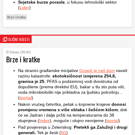
Svjetske burze porasle
, u fokusu tehnološki sektor
(
Lider
)
Brze i kratke
SLIČNE VIJESTI
Danas (09:00)
Brze i kratke
Na stranici građanske inicijative
Gospić je naš dom
naveli
razinu katastrofe:
ekotoksičnost izmjerena 254,8,
granica je 25
, PFAS u podzemnoj vodi dvostruka od
dopuštene (prema direktivi EU), bakar u tlu sto puta viši,
voda mikrobiološki nije prikladna za ljudsku potrošnju…
(
tportal
)
Nakon vrućeg četvrtka, petak u kopnene krajeve
donosi
promjenu vremena s više oblaka i češćom kišom
, dok
će se Jadran i dalje pržiti na temperaturama do 38
stupnjeva (
Index
), moguće i olujno nevrijeme (
tportal
)
Pad povjerenja u Zelenskog:
Pretekli ga Zalužnji i drugi
generali.
Tek je šesti (
N1
)