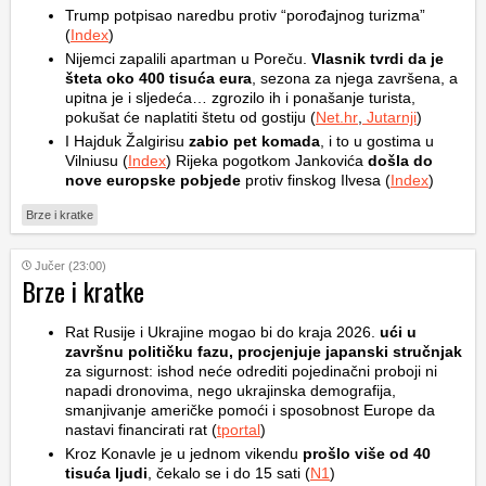
Trump potpisao naredbu protiv “porođajnog turizma”
(
Index
)
Nijemci zapalili apartman u Poreču.
Vlasnik tvrdi da je
šteta oko 400 tisuća eura
, sezona za njega završena, a
upitna je i sljedeća… zgrozilo ih i ponašanje turista,
pokušat će naplatiti štetu od gostiju (
Net.hr
,
Jutarnji
)
I Hajduk Žalgirisu
zabio pet komada
, i to u gostima u
Vilniusu (
Index
) Rijeka pogotkom Jankovića
došla do
nove europske pobjede
protiv finskog Ilvesa (
Index
)
Brze i kratke
Jučer (23:00)
Brze i kratke
Rat Rusije i Ukrajine mogao bi do kraja 2026.
ući u
završnu političku fazu, procjenjuje japanski stručnjak
za sigurnost: ishod neće odrediti pojedinačni proboji ni
napadi dronovima, nego ukrajinska demografija,
smanjivanje američke pomoći i sposobnost Europe da
nastavi financirati rat (
tportal
)
Kroz Konavle je u jednom vikendu
prošlo više od 40
tisuća ljudi
, čekalo se i do 15 sati (
N1
)