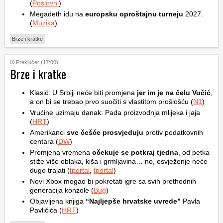
(
Poslovni
)
Megadeth idu na
europsku oproštajnu turneju
2027.
(
Muzika
)
Brze i kratke
Prekjučer (17:00)
Brze i kratke
Klasić: U Srbiji neće biti promjena
jer im je na čelu Vučić
,
a on bi se trebao prvo suočiti s vlastitom prošlošću (
N1
)
Vrućine uzimaju danak: Pada proizvodnja mlijeka i jaja
(
HRT
)
Amerikanci
sve češće prosvjeduju
protiv podatkovnih
centara (
DW
)
Promjena vremena
očekuje se potkraj tjedna
, od petka
stiže više oblaka, kiša i grmljavina… no, osvježenje neće
dugo trajati (
tportal
,
tportal
)
Novi Xbox mogao bi pokretati igre sa svih prethodnih
generacija konzole (
Bug
)
Objavljena knjiga
“Najljepše hrvatske uvrede”
Pavla
Pavličića (
HRT
)