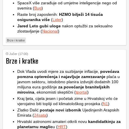
SpaceX više zarađuje od umjetne inteligencije nego od
svemira (
Bug
)
Raste broj zaposlenih:
HZMO bilježi 14 tisuća
osiguranika više
(
Lider
)
Jared Leto gubi uloge
nakon optužbi za seksualno
zlostavljanje (
Nacional
)
Brze i kratke
Jučer (17:00)
Brze i kratke
Dok Vlada uvodi mjere za suzbijanje inflacije,
povećava
porezna opterećenja i najavljuje zamrzavanje
plaća u
javnom sektoru, istodobno planira izdvojiti dodatnih 100
milijuna eura godišnje
za povećanje braniteljskih
mirovina
, ekonomisti skeptični (
tportal
)
Kraj ljeta, cijela jesen i početak zime u Hrvatskoj vrlo će
vjerojatno biti topliji od klimatološkog prosjeka (
N1
)
Zlatko Dalić
postaje novi izbornik
Ujedinjenih Arapskih
Emirata (
24sata
)
Hrvatski astronomi amateri otkrili novu
kandidatkinju za
planetarnu maglic
u (
HRT
)