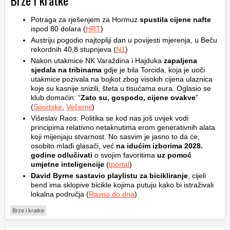
Brze i kratke
Potraga za rješenjem za Hormuz
spustila cijene nafte
ispod 80 dolara (
HRT
)
Austriju pogodio najtopliji dan u povijesti mjerenja, u Beču
rekordnih 40,8 stupnjeva (
N1
)
Nakon utakmice NK Varaždina i Hajduka
zapaljena
sjedala na tribinama
gdje je bila Torcida, koja je uoči
utakmice pozivala na bojkot zbog visokih cijena ulaznica
koje su kasnije snizili, šteta u tisućama eura. Oglasio se
klub domaćin: “
Zato su, gospodo, cijene ovakve
”
(
Sportske
,
Večernji
)
Višeslav Raos: Politika se kod nas još uvijek vodi
principima relativno netaknutima erom generativnih alata
koji mijenjaju stvarnost. No sasvim je jasno to da će,
osobito mlađi glasači, već
na idućim izborima 2028.
godine odlučivati
o svojim favoritima
uz pomoć
umjetne inteligencije
(
tportal
)
David Byrne sastavio playlistu za bicikliranje
, cijeli
bend ima sklopive bicikle kojima putuju kako bi istraživali
lokalna područja (
Ravno do dna
)
Brze i kratke