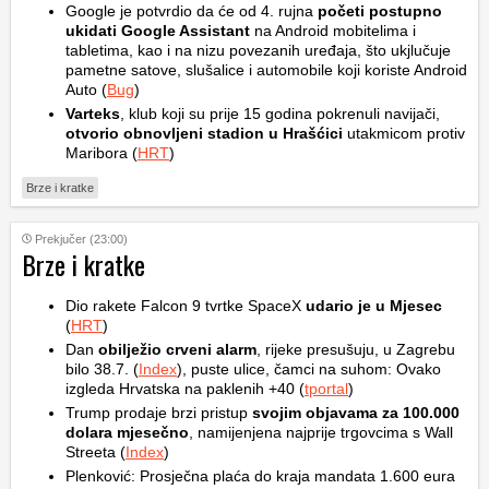
Google je potvrdio da će od 4. rujna
početi postupno
ukidati Google Assistant
na Android mobitelima i
tabletima, kao i na nizu povezanih uređaja, što ukjlučuje
pametne satove, slušalice i automobile koji koriste Android
Auto (
Bug
)
Varteks
, klub koji su prije 15 godina pokrenuli navijači,
otvorio obnovljeni stadion u Hrašćici
utakmicom protiv
Maribora (
HRT
)
Brze i kratke
Prekjučer (23:00)
Brze i kratke
Dio rakete Falcon 9 tvrtke SpaceX
udario je u Mjesec
(
HRT
)
Dan
obilježio crveni alarm
, rijeke presušuju, u Zagrebu
bilo 38.7. (
Index
), puste ulice, čamci na suhom: Ovako
izgleda Hrvatska na paklenih +40 (
tportal
)
Trump prodaje brzi pristup
svojim objavama za 100.000
dolara mjesečno
, namijenjena najprije trgovcima s Wall
Streeta (
Index
)
Plenković: Prosječna plaća do kraja mandata 1.600 eura