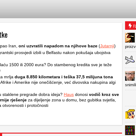
F
tke
pao Iran,
oni uzvratili napadom na njihove baze
(
Jutarnji
)
proiz
grantski prosvjedi izbili u Belfastu nakon pokušaja ubojstva
laću 1500 ili 2000 eura? Do stambenog kredita sve je teže
)
a mrlja
duga 8.850 kilometara i teška 37,5 milijuna tona
Afrike i Amerike nije onečišćenje, već divovska nakupina algi
snimil
 staklene pregrade dobra ideja?
Haus
donosi
vodič kroz sve
nije rješenje
za dijeljenje zona u domu, bez gubitka svjetla,
a otvorenosti i protočnosti