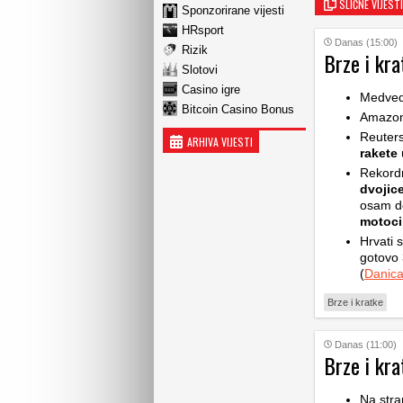
SLIČNE VIJESTI
Sponzorirane vijesti
HRsport
Danas (15:00)
Rizik
Brze i kra
Slotovi
Casino igre
Medve
Bitcoin Casino Bonus
Amazon 
Reuters
ARHIVA VIJESTI
rakete
u
Rekord
dvojic
osam de
motoci
Hrvati 
gotovo 
(
Danic
Brze i kratke
Danas (11:00)
Brze i kra
Na stra