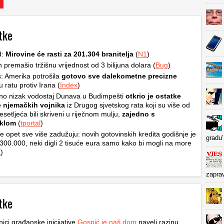
tke
d:
Mirovine će rasti za 201.304 branitelja
(
N1
)
premašio tržišnu vrijednost od 3 bilijuna dolara (
Bug
)
: Amerika potrošila
gotovo sve dalekometne precizne
 ratu protiv Irana (
Index
)
no nizak vodostaj Dunava u Budimpešti
otkrio je ostatke
e njemačkih vojnika
iz Drugog sjvetskog rata koji su više od
setljeća bili skriveni u riječnom mulju,
zajedno s
klom
(
tportal
)
se opet sve više zadužuju: novih gotovinskih kredita godišnje je
gradu’
300.000, neki digli 2 tisuće eura samo kako bi mogli na more
a
)
zapra
tke
nici građanske inicijative
Gospić je naš dom
naveli razinu