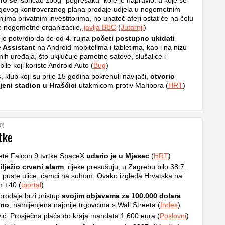
ino se
ispričao zbog “pogrešaka” koje je napravio, a koje se
egovog kontroverznog plana prodaje udjela u nogometnim
njima privatnim investitorima, no unatoč aferi ostat će na čelu
e nogometne organizacije,
javlja BBC
(
Jutarnji
)
je potvrdio da će od 4. rujna
početi postupno ukidati
 Assistant
na Android mobitelima i tabletima, kao i na nizu
ih uređaja, što ukjlučuje pametne satove, slušalice i
ile koji koriste Android Auto (
Bug
)
s
, klub koji su prije 15 godina pokrenuli navijači,
otvorio
jeni stadion u Hrašćici
utakmicom protiv Maribora (
HRT
)
0)
tke
ete Falcon 9 tvrtke SpaceX
udario je u Mjesec
(
HRT
)
ilježio crveni alarm
, rijeke presušuju, u Zagrebu bilo 38.7.
, puste ulice, čamci na suhom: Ovako izgleda Hrvatska na
h +40 (
tportal
)
rodaje brzi pristup
svojim objavama za 100.000 dolara
čno
, namijenjena najprije trgovcima s Wall Streeta (
Index
)
ić: Prosječna plaća do kraja mandata 1.600 eura (
Poslovni
)