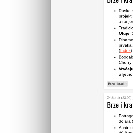
Ruske 
projekt
a ranje
Tradic
Oluje
: 
Dinam
prvaka,
(
Index
)
Boogalo
Cherry 
Vraćaju
u ljetno
Brze i kratke
Utorak (23:00)
Brze i kra
Potrag
dolara 
Austrij