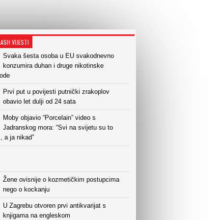
LASH VIJESTI
Svaka šesta osoba u EU svakodnevno
konzumira duhan i druge nikotinske
vode
Prvi put u povijesti putnički zrakoplov
obavio let dulji od 24 sata
Moby objavio “Porcelain” video s
Jadranskog mora: “Svi na svijetu su to
i, a ja nikad”
Žene ovisnije o kozmetičkim postupcima
nego o kockanju
U Zagrebu otvoren prvi antikvarijat s
knjigama na engleskom