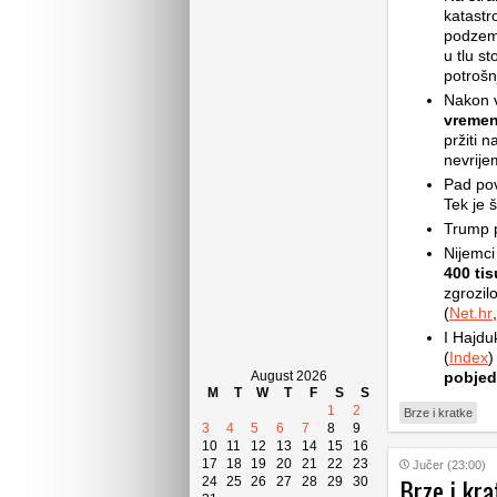
katastr
podzemn
u tlu st
potrošn
Nakon v
vremen
pržiti 
nevrije
Pad pov
Tek je š
Trump p
Nijemci
400 ti
zgrozilo
(
Net.hr
,
I Hajdu
(
Index
)
August 2026
pobjed
M
T
W
T
F
S
S
1
2
Brze i kratke
3
4
5
6
7
8
9
10
11
12
13
14
15
16
17
18
19
20
21
22
23
Jučer (23:00)
Brze i kra
24
25
26
27
28
29
30