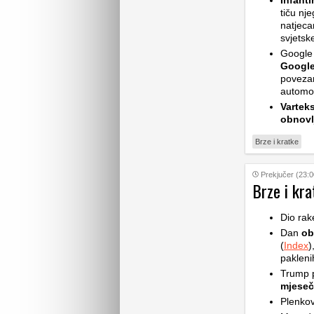
Infant
tiču nj
natjeca
svjetsk
Google 
Google
povezan
automob
Vartek
obnovl
Brze i kratke
Prekjučer (23:0
Brze i kra
Dio rak
Dan
ob
(
Index
)
pakleni
Trump p
mjese
Plenkov