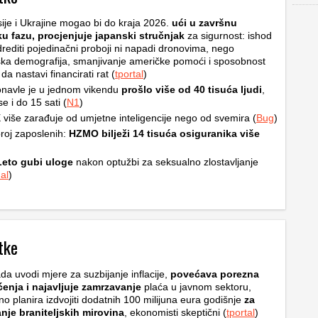
ije i Ukrajine mogao bi do kraja 2026.
ući u završnu
ku fazu, procjenjuje japanski stručnjak
za sigurnost: ishod
rediti pojedinačni proboji ni napadi dronovima, nego
ska demografija, smanjivanje američke pomoći i sposobnost
a nastavi financirati rat (
tportal
)
navle je u jednom vikendu
prošlo više od 40 tisuća ljudi
,
e i do 15 sati (
N1
)
više zarađuje od umjetne inteligencije nego od svemira (
Bug
)
roj zaposlenih:
HZMO bilježi 14 tisuća osiguranika više
Leto gubi uloge
nakon optužbi za seksualno zlostavljanje
al
)
tke
da uvodi mjere za suzbijanje inflacije,
povećava porezna
ćenja i najavljuje zamrzavanje
plaća u javnom sektoru,
no planira izdvojiti dodatnih 100 milijuna eura godišnje
za
nje braniteljskih mirovina
, ekonomisti skeptični (
tportal
)