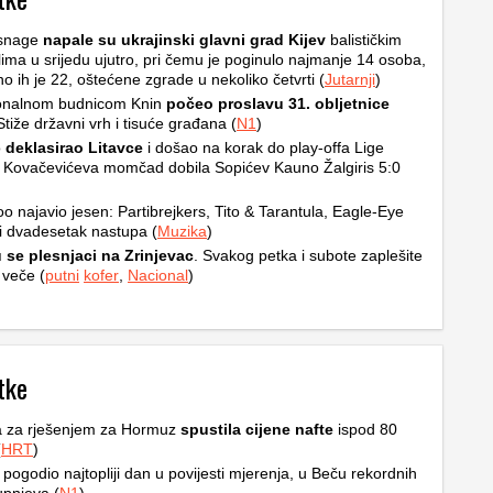
snage
napale su ukrajinski glavni grad Kijev
balističkim
ilima u srijedu ujutro, pri čemu je poginulo najmanje 14 osoba,
no ih je 22, oštećene zgrade u nekoliko četvrti (
Jutarnji
)
ionalnom budnicom Knin
počeo proslavu 31. obljetnice
Stiže državni vrh i tisuće građana (
N1
)
o
deklasirao Litavce
i došao na korak do play-offa Lige
 Kovačevićeva momčad dobila Sopićev Kauno Žalgiris 5:0
o najavio jesen: Partibrejkers, Tito & Tarantula, Eagle-Eye
i dvadesetak nastupa (
Muzika
)
 se plesnjaci na Zrinjevac
. Svakog petka i subote zaplešite
 veče (
putni
kofer
,
Nacional
)
tke
a za rješenjem za Hormuz
spustila cijene nafte
ispod 80
(
HRT
)
u pogodio najtopliji dan u povijesti mjerenja, u Beču rekordnih