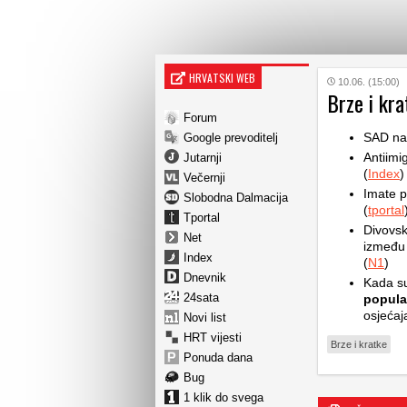
HRVATSKI WEB
10.06. (15:00)
Brze i kra
Forum
SAD na
Google prevoditelj
Antiimi
Jutarnji
(
Index
)
Večernji
Imate p
Slobodna Dalmacija
(
tportal
Tportal
Divovsk
Net
između 
Index
(
N1
)
Dnevnik
Kada su
24sata
popular
osjećaj
Novi list
HRT vijesti
Brze i kratke
Ponuda dana
Bug
1 klik do svega