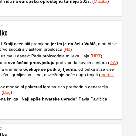
th idu na
europsku oproštajnu turneju
2027. (
Muzika
)
0)
tke
 U Srbiji neće biti promjena
jer im je na čelu Vučić
, a on bi se
prvo suočiti s vlastitom prošlošću (
N1
)
 uzimaju danak: Pada proizvodnja mlijeka i jaja (
HRT
)
anci
sve češće prosvjeduju
protiv podatkovnih centara (
DW
)
na vremena
očekuje se potkraj tjedna
, od petka stiže više
 kiša i grmljavina… no, osvježenje neće dugo trajati (
tportal
,
ox mogao bi pokretati igre sa svih prethodnih generacija
 (
Bug
)
ena knjiga
“Najljepše hrvatske uvrede”
Pavla Pavličića
0)
tke