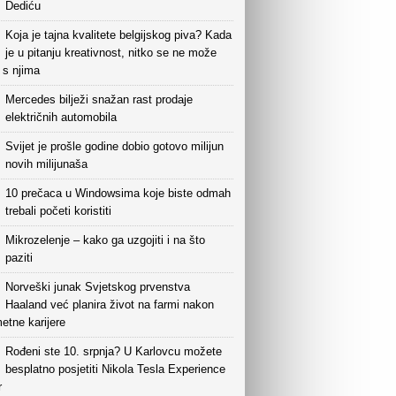
Dediću
Koja je tajna kvalitete belgijskog piva? Kada
je u pitanju kreativnost, nitko se ne može
i s njima
Mercedes bilježi snažan rast prodaje
električnih automobila
Svijet je prošle godine dobio gotovo milijun
novih milijunaša
10 prečaca u Windowsima koje biste odmah
trebali početi koristiti
Mikrozelenje – kako ga uzgojiti i na što
paziti
Norveški junak Svjetskog prvenstva
Haaland već planira život na farmi nakon
etne karijere
Rođeni ste 10. srpnja? U Karlovcu možete
besplatno posjetiti Nikola Tesla Experience
r