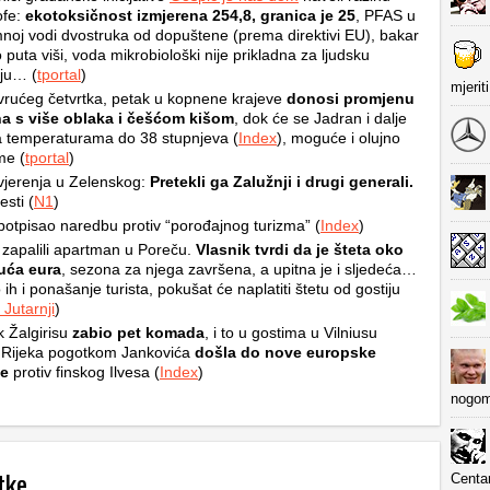
ofe:
ekotoksičnost izmjerena 254,8, granica je 25
, PFAS u
oj vodi dvostruka od dopuštene (prema direktivi EU), bakar
o puta viši, voda mikrobiološki nije prikladna za ljudsku
ju… (
tportal
)
mjerit
rućeg četvrtka, petak u kopnene krajeve
donosi promjenu
a s više oblaka i češćom kišom
, dok će se Jadran i dalje
na temperaturama do 38 stupnjeva (
Index
), moguće i olujno
me (
tportal
)
jerenja u Zelenskog:
Pretekli ga Zalužnji i drugi generali.
esti (
N1
)
otpisao naredbu protiv “porođajnog turizma” (
Index
)
 zapalili apartman u Poreču.
Vlasnik tvrdi da je šteta oko
suća eura
, sezona za njega završena, a upitna je i sljedeća…
 ih i ponašanje turista, pokušat će naplatiti štetu od gostiju
Jutarnji
)
k Žalgirisu
zabio pet komada
, i to u gostima u Vilniusu
 Rijeka pogotkom Jankovića
došla do nove europske
e
protiv finskog Ilvesa (
Index
)
nogom
tke
Centa