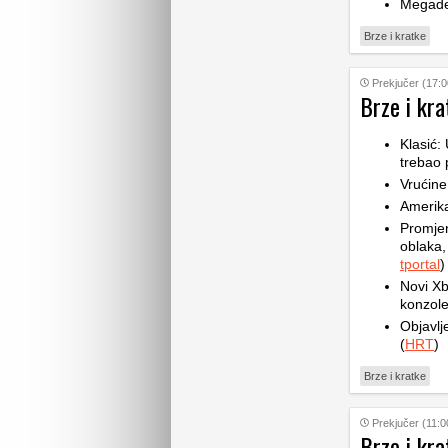
Megade
Brze i kratke
Prekjučer (17:0
Brze i kra
Klasić:
trebao 
Vrućine
Amerik
Promje
oblaka,
tportal
)
Novi Xb
konzole
Objavlj
(
HRT
)
Brze i kratke
Prekjučer (11:0
Brze i kra