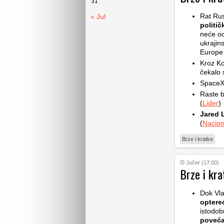
31
Rat Rus
« Jul
politič
neće od
ukrajin
Europe d
Kroz Ko
čekalo s
SpaceX 
Raste b
(
Lider
)
Jared 
(
Nacion
Brze i kratke
Jučer (17:00)
Brze i kra
Dok Vla
optere
istodob
poveća