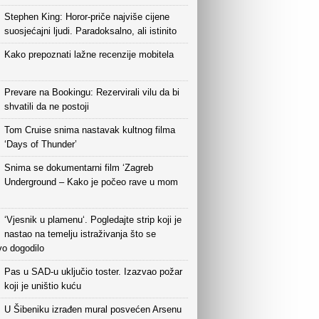
Stephen King: Horor-priče najviše cijene
suosjećajni ljudi. Paradoksalno, ali istinito
Kako prepoznati lažne recenzije mobitela
Prevare na Bookingu: Rezervirali vilu da bi
shvatili da ne postoji
Tom Cruise snima nastavak kultnog filma
‘Days of Thunder’
Snima se dokumentarni film ‘Zagreb
Underground – Kako je počeo rave u mom
‘Vjesnik u plamenu‘. Pogledajte strip koji je
nastao na temelju istraživanja što se
vo dogodilo
Pas u SAD-u uključio toster. Izazvao požar
koji je uništio kuću
U Šibeniku izrađen mural posvećen Arsenu