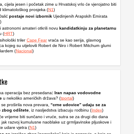
ta, cijela jesen i početak zime u Hrvatskoj vrlo će vjerojatno biti
od klimatološkog prosjeka (
N1
)
Dalić
postaje novi izbornik
Ujedinjenih Arapskih Emirata
)
i astronomi amateri otkrili novu
kandidatkinju za planetarnu
u (
HRT
)
sihološki triler
Cape Fear
vraća se kao serija, glavnog
ca kojeg su utjelovili Robert de Niro i Robert Mitchum glumi
Bardem (
Nacional
)
tke
ka operacija bez presedana
: Iran napao vodovodne
e
u nekoliko američkih država? (
tportal
)
i se proširila nova prevara,
“crne udovice” udaju se za
e zbog odštete
, iz nasljedstva izbacuju rodbinu (
Index
)
e vrijeme biti sunčano i vruće, sutra se za drugi dio dana
 jak razvoj kumulusne naoblake uz grmljavinske pljuskove i
e udare vjetra (
N1
)