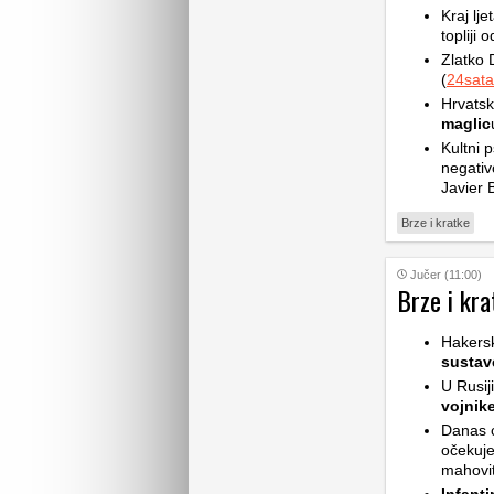
Kraj lje
topliji 
Zlatko 
(
24sata
Hrvatsk
maglic
Kultni p
negativ
Javier 
Brze i kratke
Jučer (11:00)
Brze i kra
Hakers
sustav
U Rusij
vojnik
Danas ć
očekuje
mahovit