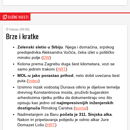
SLIČNE VIJESTI
Danas (09:00)
Brze i kratke
Zelenski sletio u Srbiju
. Njega i domaćina, srpskog
predsjednika Aleksandra Vučića, čeka izlet u političko
minsko polje (
DW
)
Kolona prema Zagrebu duga šest kilometara, vozi se
samo jednim trakom (
HRT
)
MOL-u jako porastao prihod
, neto dobit uvećana šest
puta (
Index
)
Iznimno nizak vodostaj Dunava otkrio je dijelove temelja
drevnog Konstantinova mosta, pruživši bugarskim
arheolozima rijetku priliku da dokumentiraju ono što
opisuju kao jedno od
najimpresivnijih inženjerskih
dostignuća
Rimskog Carstva (
tportal
)
Nadmetanjem za Baru
počela je 311. Sinjska alka
.
Nakon tri pripetavanja pobjedu je odnio alkar Jure
Domazet Lošo (
HRT
)