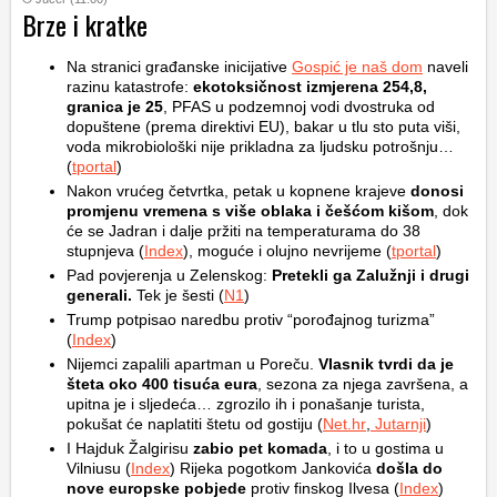
Brze i kratke
Na stranici građanske inicijative
Gospić je naš dom
naveli
razinu katastrofe:
ekotoksičnost izmjerena 254,8,
granica je 25
, PFAS u podzemnoj vodi dvostruka od
dopuštene (prema direktivi EU), bakar u tlu sto puta viši,
voda mikrobiološki nije prikladna za ljudsku potrošnju…
(
tportal
)
Nakon vrućeg četvrtka, petak u kopnene krajeve
donosi
promjenu vremena s više oblaka i češćom kišom
, dok
će se Jadran i dalje pržiti na temperaturama do 38
stupnjeva (
Index
), moguće i olujno nevrijeme (
tportal
)
Pad povjerenja u Zelenskog:
Pretekli ga Zalužnji i drugi
generali.
Tek je šesti (
N1
)
Trump potpisao naredbu protiv “porođajnog turizma”
(
Index
)
Nijemci zapalili apartman u Poreču.
Vlasnik tvrdi da je
šteta oko 400 tisuća eura
, sezona za njega završena, a
upitna je i sljedeća… zgrozilo ih i ponašanje turista,
pokušat će naplatiti štetu od gostiju (
Net.hr
,
Jutarnji
)
I Hajduk Žalgirisu
zabio pet komada
, i to u gostima u
Vilniusu (
Index
) Rijeka pogotkom Jankovića
došla do
nove europske pobjede
protiv finskog Ilvesa (
Index
)