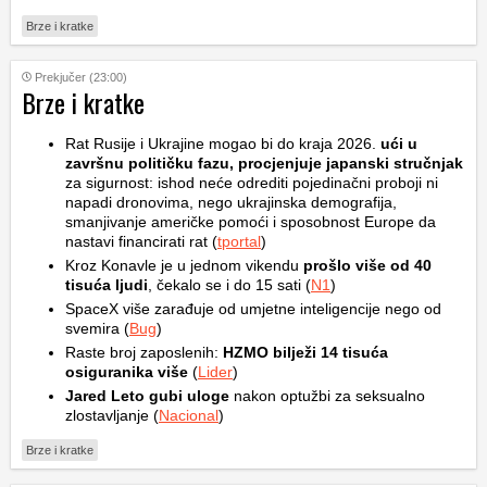
Brze i kratke
Prekjučer (23:00)
Brze i kratke
Rat Rusije i Ukrajine mogao bi do kraja 2026.
ući u
završnu političku fazu, procjenjuje japanski stručnjak
za sigurnost: ishod neće odrediti pojedinačni proboji ni
napadi dronovima, nego ukrajinska demografija,
smanjivanje američke pomoći i sposobnost Europe da
nastavi financirati rat (
tportal
)
Kroz Konavle je u jednom vikendu
prošlo više od 40
tisuća ljudi
, čekalo se i do 15 sati (
N1
)
SpaceX više zarađuje od umjetne inteligencije nego od
svemira (
Bug
)
Raste broj zaposlenih:
HZMO bilježi 14 tisuća
osiguranika više
(
Lider
)
Jared Leto gubi uloge
nakon optužbi za seksualno
zlostavljanje (
Nacional
)
Brze i kratke