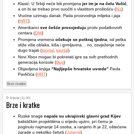
Klasić: U Srbiji neće biti promjena
jer im je na čelu Vučić
,
a on bi se trebao prvo suočiti s vlastitom prošlošću (
N1
)
Vrućine uzimaju danak: Pada proizvodnja mlijeka i jaja
(
HRT
)
Amerikanci
sve češće prosvjeduju
protiv podatkovnih
centara (
DW
)
Promjena vremena
očekuje se potkraj tjedna
, od petka
stiže više oblaka, kiša i grmljavina… no, osvježenje neće
dugo trajati (
tportal
,
tportal
)
Novi Xbox mogao bi pokretati igre sa svih prethodnih
generacija konzole (
Bug
)
Objavljena knjiga
“Najljepše hrvatske uvrede”
Pavla
Pavličića (
HRT
)
Brze i kratke
Srijeda (11:00)
Brze i kratke
Ruske snage
napale su ukrajinski glavni grad Kijev
balističkim projektilima u srijedu ujutro, pri čemu je
poginulo najmanje 14 osoba, a ranjeno ih je 22, oštećene
zgrade u nekoliko četvrti (
Jutarnji
)