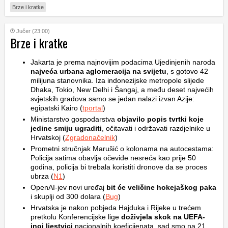
Brze i kratke
Jučer (23:00)
Brze i kratke
Jakarta je prema najnovijim podacima Ujedinjenih naroda
najveća urbana aglomeracija na svijetu
, s gotovo 42
milijuna stanovnika. Iza indonezijske metropole slijede
Dhaka, Tokio, New Delhi i Šangaj, a među deset najvećih
svjetskih gradova samo se jedan nalazi izvan Azije:
egipatski Kairo (
tportal
)
Ministarstvo gospodarstva
objavilo popis tvrtki koje
jedine smiju ugraditi
, očitavati i održavati razdjelnike u
Hrvatskoj (
Zgradonačelnik
)
Prometni stručnjak Marušić o kolonama na autocestama:
Policija satima obavlja očevide nesreća kao prije 50
godina, policija bi trebala koristiti dronove da se proces
ubrza (
N1
)
OpenAI-jev novi uređaj
bit će veličine hokejaškog paka
i skuplji od 300 dolara (
Bug
)
Hrvatska je nakon pobjeda Hajduka i Rijeke u trećem
pretkolu Konferencijske lige
doživjela skok na UEFA-
inoj ljestvici
nacionalnih koeficijenata, sad smo na 21.