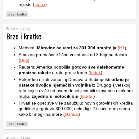
mjestu (
Index
)
Brze i kratke
Jučer (17:00)
Brze i kratke
Medved:
Mirovine će rasti za 201.304 branitelja
(
N1
)
Amazon premašio tržišnu vrijednost od 3 bilijuna dolara
(
Bug
)
Reuters: Amerika potrošila
gotovo sve dalekometne
precizne rakete
u ratu protiv Irana (
Index
)
Rekordno nizak vodostaj Dunava u Budimpešti
otkrio je
ostatke dvojice njemačkih vojnika
iz Drugog sjvetskog
rata koji su više od osam desetljeća bili skriveni u riječnom
mulju,
zajedno s motociklom
(
tportal
)
Hrvati se opet sve više zadužuju: novih gotovinskih kredita
godišnje je gotovo 300.000, neki digli 2 tisuće eura samo
kako bi mogli na more (
Danica
)
Brze i kratke
Jučer (11:00)