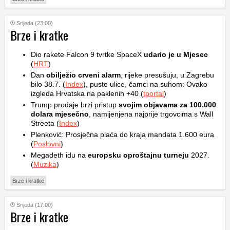
Srijeda (23:00)
Brze i kratke
Dio rakete Falcon 9 tvrtke SpaceX
udario je u Mjesec
(
HRT
)
Dan
obilježio crveni alarm
, rijeke presušuju, u Zagrebu
bilo 38.7. (
Index
), puste ulice, čamci na suhom: Ovako
izgleda Hrvatska na paklenih +40 (
tportal
)
Trump prodaje brzi pristup
svojim objavama za 100.000
dolara mjesečno
, namijenjena najprije trgovcima s Wall
Streeta (
Index
)
Plenković: Prosječna plaća do kraja mandata 1.600 eura
(
Poslovni
)
Megadeth idu na
europsku oproštajnu turneju
2027.
(
Muzika
)
Brze i kratke
Srijeda (17:00)
Brze i kratke