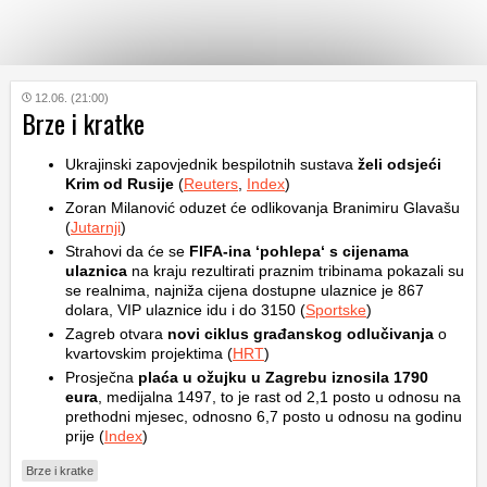
KATEGORIJE
12.06. (21:00)
Brze i kratke
HRVATSKI
Ukrajinski zapovjednik bespilotnih sustava
želi odsjeći
WEB
Krim od Rusije
(
Reuters
,
Index
)
Zoran Milanović oduzet će odlikovanja Branimiru Glavašu
(
Jutarnji
)
Strahovi da će se
FIFA-ina ‘pohlepa‘ s cijenama
ulaznica
na kraju rezultirati praznim tribinama pokazali su
se realnima, najniža cijena dostupne ulaznice je 867
dolara, VIP ulaznice idu i do 3150 (
Sportske
)
Zagreb otvara
novi ciklus građanskog odlučivanja
o
kvartovskim projektima (
HRT
)
Prosječna
plaća u ožujku u Zagrebu iznosila 1790
eura
, medijalna 1497, to je rast od 2,1 posto u odnosu na
prethodni mjesec, odnosno 6,7 posto u odnosu na godinu
prije (
Index
)
Brze i kratke