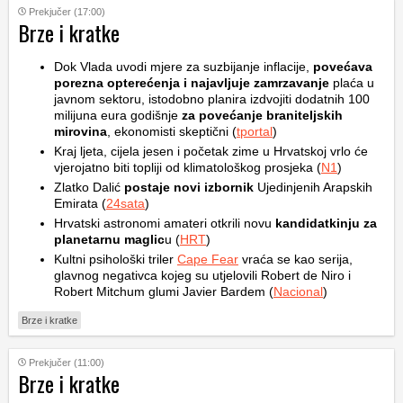
Prekjučer (17:00)
Brze i kratke
Dok Vlada uvodi mjere za suzbijanje inflacije,
povećava
porezna opterećenja i najavljuje zamrzavanje
plaća u
javnom sektoru, istodobno planira izdvojiti dodatnih 100
milijuna eura godišnje
za povećanje braniteljskih
mirovina
, ekonomisti skeptični (
tportal
)
Kraj ljeta, cijela jesen i početak zime u Hrvatskoj vrlo će
vjerojatno biti topliji od klimatološkog prosjeka (
N1
)
Zlatko Dalić
postaje novi izbornik
Ujedinjenih Arapskih
Emirata (
24sata
)
Hrvatski astronomi amateri otkrili novu
kandidatkinju za
planetarnu maglic
u (
HRT
)
Kultni psihološki triler
Cape Fear
vraća se kao serija,
glavnog negativca kojeg su utjelovili Robert de Niro i
Robert Mitchum glumi Javier Bardem (
Nacional
)
Brze i kratke
Prekjučer (11:00)
Brze i kratke