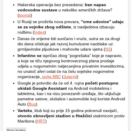
Hakerska operacija bez presedana
: Iran napao
vodovodne sustave
u nekoliko američkih država?
(
tportal
)
U Rusiji se proširila nova prevara,
“crne udovice” udaju
se za vojnike zbog odštete
, iz nasljedstva izbacuju
rodbinu (
Index
)
Danas će vrijeme biti sunčano i vruće, sutra se za drugi
dio dana očekuje jak razvoj kumulusne naoblake uz
grmljavinske pljuskove i mahovite udare vjetra (
N1
)
Infantino se
ispričao zbog “pogrešaka” koje je napravio,
a koje se tiču njegovog kontroverznog plana prodaje
udjela u nogometnim natjecanjima privatnim investitorima,
no unatoč aferi ostat će na čelu svjetske nogometne
organizacije,
javlja BBC
(
Jutarnji
)
Google je potvrdio da će od 4. rujna
početi postupno
ukidati Google Assistant
na Android mobitelima i
tabletima, kao i na nizu povezanih uređaja, što ukjlučuje
pametne satove, slušalice i automobile koji koriste Android
Auto (
Bug
)
Varteks
, klub koji su prije 15 godina pokrenuli navijači,
otvorio obnovljeni stadion u Hrašćici
utakmicom protiv
Maribora (
HRT
)
Brze i kratke