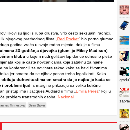
ovi likovi su ljudi s ruba društva, vrlo često seksualni radnici.
 lik njegovog prethodnog filma „
Red Rocket
“ bio porno glumac
 dugo godina vraća u svoje rodno mjesto, dok je u filmu
toimena 23-godišnja djevojka (glumi je Mikey Madison)
noćnom klubu
u kojem nudi golišavi lap dance odnosno pleše
 klijenata koji je časte novčanicama koje zataknu za njene
je na konferenciji za novinare rekao kako se bavi životnima
nika jer smatra da se njihov posao treba legalizirati. Kako
i
obiluju duhovitostima on smatra da je najbolje kada se
gradu’
 i problemi ljudi
s margine prikazuju uz veliku količinu
an pristup ima i Jacques Audiard u filmu „
Emilia Perez
“ koji u
tiče problem transrodnih osoba.
Nacional
zapra
annes film festival
Sean Baker