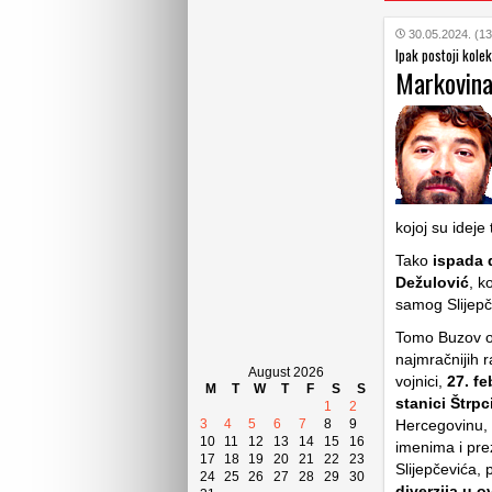
30.05.2024. (13
Ipak postoji kolek
Markovina
kojoj su ideje 
Tako
ispada d
Dežulović
, k
samog Slijepče
Tomo Buzov ote
najmračnijih r
August 2026
vojnici,
27. fe
M
T
W
T
F
S
S
stanici Štrpc
1
2
3
4
5
6
7
8
9
Hercegovinu, 
10
11
12
13
14
15
16
imenima i prez
17
18
19
20
21
22
23
Slijepčevića
24
25
26
27
28
29
30
diverzija u 