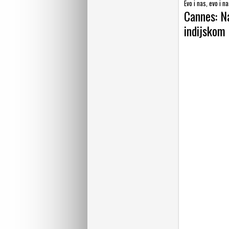
Evo i nas, evo i na
Cannes: Na
indijskom 