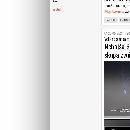
31
može puno, po
« Jul
Markovina
za 
Cannes
Canne
26.05.2024. (20
Velika stvar za m
Nebojša S
skupa zvuč