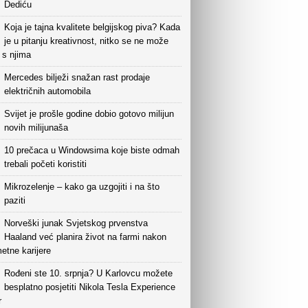
Dediću
Koja je tajna kvalitete belgijskog piva? Kada
je u pitanju kreativnost, nitko se ne može
i s njima
Mercedes bilježi snažan rast prodaje
električnih automobila
Svijet je prošle godine dobio gotovo milijun
novih milijunaša
10 prečaca u Windowsima koje biste odmah
trebali početi koristiti
Mikrozelenje – kako ga uzgojiti i na što
paziti
Norveški junak Svjetskog prvenstva
Haaland već planira život na farmi nakon
etne karijere
Rođeni ste 10. srpnja? U Karlovcu možete
besplatno posjetiti Nikola Tesla Experience
r