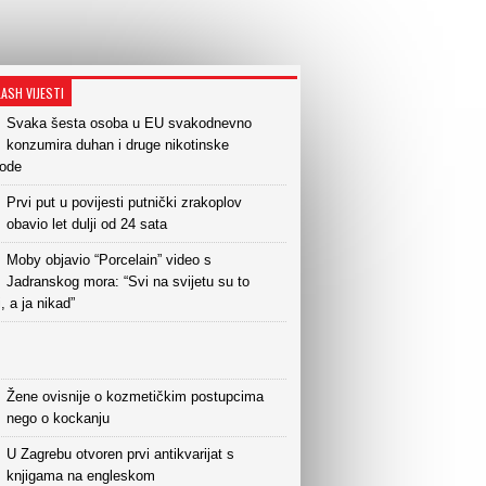
LASH VIJESTI
Svaka šesta osoba u EU svakodnevno
konzumira duhan i druge nikotinske
vode
Prvi put u povijesti putnički zrakoplov
obavio let dulji od 24 sata
Moby objavio “Porcelain” video s
Jadranskog mora: “Svi na svijetu su to
i, a ja nikad”
Žene ovisnije o kozmetičkim postupcima
nego o kockanju
U Zagrebu otvoren prvi antikvarijat s
knjigama na engleskom