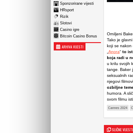
Sponzorirane vijesti
HRsport
Rizik
Slotovi
Casino igre
Omiljeni Baker
Bitcoin Casino Bonus
Tako je glavni
koji se nakon
ARHIVA VIJESTI
„
Anora
“
to is
koja radi u 
u krilu svojih
tange. Baker 
seksualnih rad
njegovi filmov
ozbiljne teme
humora. A slič
svom filmu is
Cannes 2024
C
SLIČNE VIJESTI