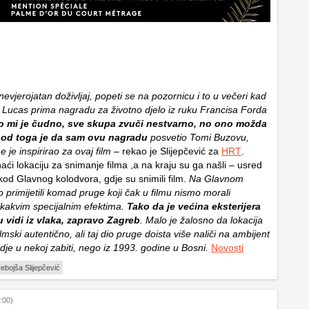
nevjerojatan doživljaj, popeti se na pozornicu i to u večeri kad
Lucas prima nagradu za životno djelo iz ruku Francisa Forda
o mi je čudno, sve skupa zvuči nestvarno, no ono možda
je od toga je da sam ovu nagradu
posvetio Tomi Buzovu,
e je inspirirao za ovaj film
– rekao je Slijepčević za
HRT
.
naći lokaciju za snimanje filma ,a na kraju su ga našli – usred
kod Glavnog kolodvora, gdje su snimili film.
Na Glavnom
 primijetili komad pruge koji čak u filmu nismo morali
ikakvim specijalnim efektima.
Tako da je većina eksterijera
u vidi iz vlaka, zapravo Zagreb
. Malo je žalosno da lokacija
ilmski autentično, ali taj dio pruge doista više naliči na ambijent
gdje u nekoj zabiti, nego iz 1993. godine u Bosni.
Novosti
ebojša Slijepčević
:00)