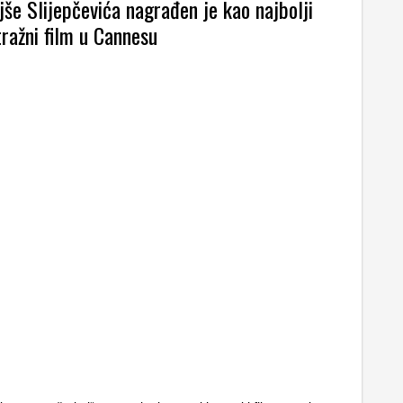
še Slijepčevića nagrađen je kao najbolji
ražni film u Cannesu