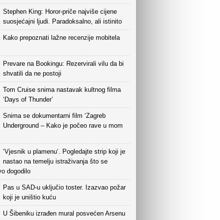
Stephen King: Horor-priče najviše cijene
suosjećajni ljudi. Paradoksalno, ali istinito
Kako prepoznati lažne recenzije mobitela
Prevare na Bookingu: Rezervirali vilu da bi
shvatili da ne postoji
Tom Cruise snima nastavak kultnog filma
‘Days of Thunder’
Snima se dokumentarni film ‘Zagreb
Underground – Kako je počeo rave u mom
‘Vjesnik u plamenu‘. Pogledajte strip koji je
nastao na temelju istraživanja što se
vo dogodilo
Pas u SAD-u uključio toster. Izazvao požar
koji je uništio kuću
U Šibeniku izrađen mural posvećen Arsenu