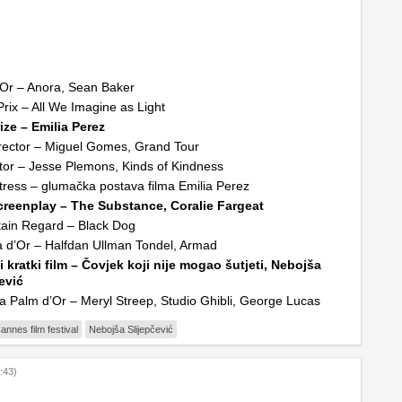
Or – Anora, Sean Baker
rix – All We Imagine as Light
ize – Emilia Perez
rector – Miguel Gomes, Grand Tour
tor – Jesse Plemons, Kinds of Kindness
tress – glumačka postava filma Emilia Perez
creenplay – The Substance, Coralie Fargeat
tain Regard – Black Dog
 d’Or – Halfdan Ullman Tondel, Armad
i kratki film – Čovjek koji nije mogao šutjeti, Nebojša
ević
 Palm d’Or – Meryl Streep, Studio Ghibli, George Lucas
annes film festival
Nebojša Slijepčević
:43)