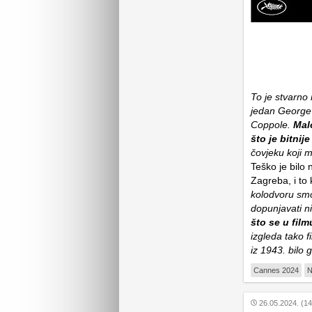
To je stvarno 
jedan George 
Coppole.
Mal
što je bitni
čovjeku koji m
Teško je bilo 
Zagreba, i to 
kolodvoru smo
dopunjavati n
što se u film
izgleda tako f
iz 1943. bilo 
Cannes 2024
N
26.05.2024. (14