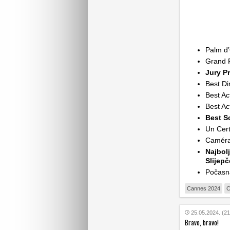
Palm d’
Grand P
Jury Pr
Best Di
Best Ac
Best Ac
Best S
Un Cer
Caméra
Najbolj
Slijepč
Počasna
Cannes 2024
C
25.05.2024. (21
Bravo, bravo!