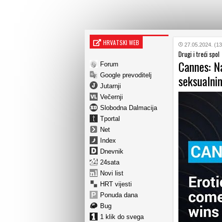
HRVATSKI WEB
27.05.2024. (13
Drugi i treći spol
Cannes: Na
Forum
Google prevoditelj
seksualni
Jutarnji
Večernji
Slobodna Dalmacija
Tportal
Net
Index
Dnevnik
24sata
Novi list
HRT vijesti
Ponuda dana
Bug
1 klik do svega