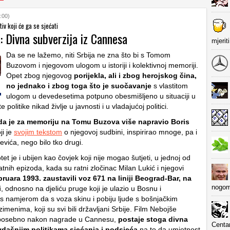
:00)
tiv koji će ga se sjećati
: Divna subverzija iz Cannesa
mjerit
Da se ne lažemo, niti Srbija ne zna što bi s Tomom
Buzovom i njegovom ulogom u istoriji i kolektivnoj memoriji.
Opet zbog njegovog
porijekla, ali i zbog herojskog čina,
no jednako i zbog toga što je suočavanje
s vlastitom
ulogom u devedesetima potpuno obesmišljeno u situaciji u
te politike nikad življe u javnosti i u vladajućoj politici.
a je za memoriju na Tomu Buzova više napravio Boris
oji je
svojim tekstom
o njegovoj sudbini, inspirirao mnoge, pa i
vića, nego bilo tko drugi.
t je i ubijen kao čovjek koji nije mogao šutjeti, u jednoj od
atnih epizoda, kada su ratni zločinac Milan Lukić i njegovi
bruara 1993. zaustavili voz 671 na liniji Beograd-Bar, na
nogom
i
, odnosno na djeliću pruge koji je ulazio u Bosnu i
s namjerom da s voza skinu i pobiju ljude s bošnjačkim
imenima, koji su svi bili državljani Srbije. Film Nebojše
, posebno nakon nagrade u Cannesu,
postaje stoga divna
Centa
ovdašnjim politikama sjećanja i podsjeća
na to da umjetnost