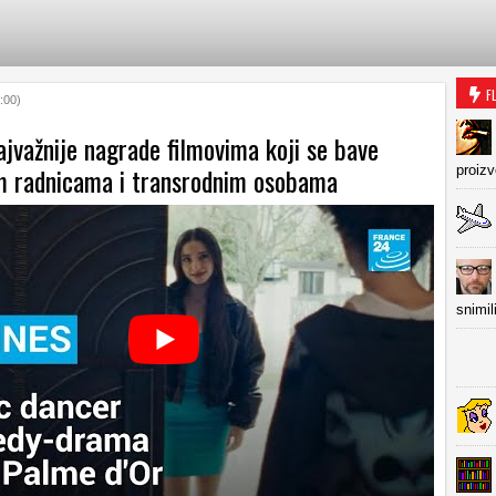
F
:00)
jvažnije nagrade filmovima koji se bave
m radnicama i transrodnim osobama
proiz
snimil