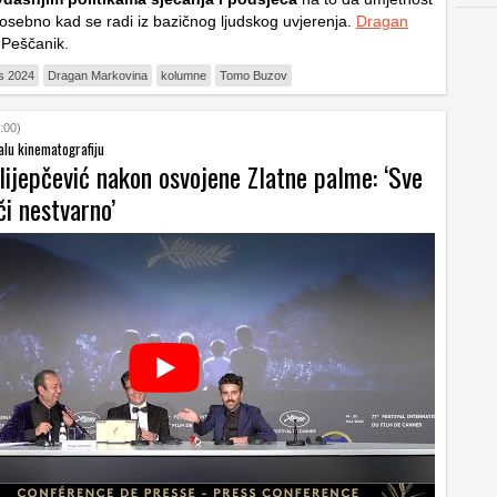
sebno kad se radi iz bazičnog ljudskog uvjerenja.
Dragan
Peščanik.
s 2024
Dragan Markovina
kolumne
Tomo Buzov
:00)
alu kinematografiju
lijepčević nakon osvojene Zlatne palme: ‘Sve
i nestvarno’