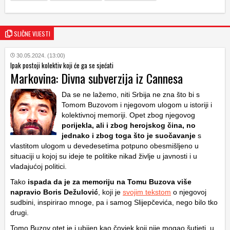
SLIČNE VIJESTI
30.05.2024. (13:00)
Ipak postoji kolektiv koji će ga se sjećati
Markovina: Divna subverzija iz Cannesa
Da se ne lažemo, niti Srbija ne zna što bi s
Tomom Buzovom i njegovom ulogom u istoriji i
kolektivnoj memoriji. Opet zbog njegovog
porijekla, ali i zbog herojskog čina, no
jednako i zbog toga što je suočavanje
s
vlastitom ulogom u devedesetima potpuno obesmišljeno u
situaciji u kojoj su ideje te politike nikad življe u javnosti i u
vladajućoj politici.
Tako
ispada da je za memoriju na Tomu Buzova više
napravio Boris Dežulović
, koji je
svojim tekstom
o njegovoj
sudbini, inspirirao mnoge, pa i samog Slijepčevića, nego bilo tko
drugi.
Tomo Buzov otet je i ubijen kao čovjek koji nije mogao šutjeti, u