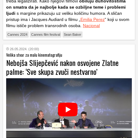
treba legalizirati. Kako njegovi filmovi
obiluju duhovitostima
on smatra da je najbolje kada se ozbiljne teme i problemi
ljudi
s margine prikazuju uz veliku količinu humora. A sličan
pristup ima i Jacques Audiard u filmu „
Emilia Perez
“ koji u svom
filmu ističe problem transrodnih osoba.
Nacional
Cannes 2024
Cannes film festival
Sean Baker
26.05.2024. (20:00)
Velika stvar za malu kinematografiju
Nebojša Slijepčević nakon osvojene Zlatne
palme: ‘Sve skupa zvuči nestvarno’