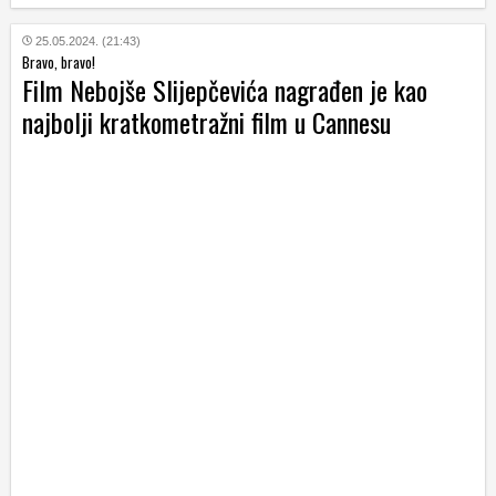
25.05.2024. (21:43)
Bravo, bravo!
Film Nebojše Slijepčevića nagrađen je kao
najbolji kratkometražni film u Cannesu