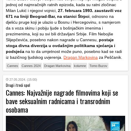
jednoj od najmračnijih ratnih epizoda, kada su ratni zločinac
Milan Lukić i njegovi vojnici,
27. februara 1993. zaustavili voz
671 na liniji Beograd-Bar, na stanici Štrpci
, odnosno na
djeliću pruge koji je ulazio u Bosnu i Hercegovinu, s namjerom
da s voza skinu i pobiju ljude s bošnjačkim imenima i
prezimenima, koji su svi bili državljani Srbije. Film Nebojše
Slijepčevića, posebno nakon nagrade u Cannesu,
postaje
stoga divna diverzija u ovdašnjim politikama sjećanja i
podsjeća
na to da umjetnost može puno, posebno kad se radi
iz bazičnog ljudskog uvjerenja.
Dragan Markovina
za Peščanik.
Cannes
Cannes 2024
Dragan Markovina
kolumne
Tomo Buzov
27.05.2024. (15:00)
Drugi i treći spol
Cannes: Najvažnije nagrade filmovima koji se
bave seksualnim radnicama i transrodnim
osobama