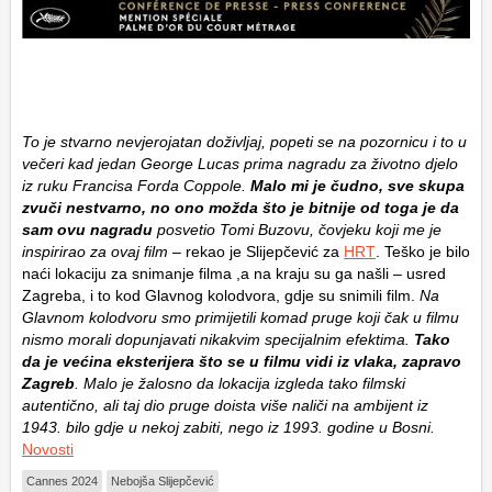
To je stvarno nevjerojatan doživljaj, popeti se na pozornicu i to u
večeri kad jedan George Lucas prima nagradu za životno djelo
iz ruku Francisa Forda Coppole.
Malo mi je čudno, sve skupa
zvuči nestvarno, no ono možda što je bitnije od toga je da
sam ovu nagradu
posvetio Tomi Buzovu, čovjeku koji me je
inspirirao za ovaj film
– rekao je Slijepčević za
HRT
. Teško je bilo
naći lokaciju za snimanje filma ,a na kraju su ga našli – usred
Zagreba, i to kod Glavnog kolodvora, gdje su snimili film.
Na
Glavnom kolodvoru smo primijetili komad pruge koji čak u filmu
nismo morali dopunjavati nikakvim specijalnim efektima.
Tako
da je većina eksterijera što se u filmu vidi iz vlaka, zapravo
Zagreb
. Malo je žalosno da lokacija izgleda tako filmski
autentično, ali taj dio pruge doista više naliči na ambijent iz
1943. bilo gdje u nekoj zabiti, nego iz 1993. godine u Bosni.
Novosti
Cannes 2024
Nebojša Slijepčević