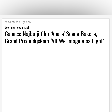
KATEGORIJE
26.05.2024. (12:00)
Evo i nas, evo i nas!
Cannes: Najbolji film ‘Anora’ Seana Bakera,
HRVATSKI
Grand Prix indijskom ‘All We Imagine as Light’
WEB