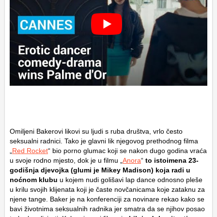
Omiljeni Bakerovi likovi su ljudi s ruba društva, vrlo često
seksualni radnici. Tako je glavni lik njegovog prethodnog filma
„
Red Rocket
“ bio porno glumac koji se nakon dugo godina vraća
u svoje rodno mjesto, dok je u filmu „
Anora
“
to istoimena 23-
godišnja djevojka (glumi je Mikey Madison) koja radi u
noćnom klubu
u kojem nudi golišavi lap dance odnosno pleše
u krilu svojih klijenata koji je časte novčanicama koje zataknu za
njene tange. Baker je na konferenciji za novinare rekao kako se
bavi životnima seksualnih radnika jer smatra da se njihov posao