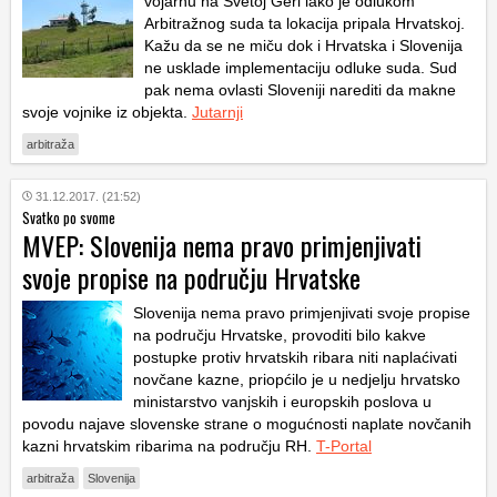
vojarnu na Svetoj Geri iako je odlukom
Arbitražnog suda ta lokacija pripala Hrvatskoj.
Kažu da se ne miču dok i Hrvatska i Slovenija
ne usklade implementaciju odluke suda. Sud
pak nema ovlasti Sloveniji narediti da makne
svoje vojnike iz objekta.
Jutarnji
arbitraža
31.12.2017. (21:52)
Svatko po svome
MVEP: Slovenija nema pravo primjenjivati
svoje propise na području Hrvatske
Slovenija nema pravo primjenjivati svoje propise
na području Hrvatske, provoditi bilo kakve
postupke protiv hrvatskih ribara niti naplaćivati
novčane kazne, priopćilo je u nedjelju hrvatsko
ministarstvo vanjskih i europskih poslova u
povodu najave slovenske strane o mogućnosti naplate novčanih
kazni hrvatskim ribarima na području RH.
T-Portal
arbitraža
Slovenija