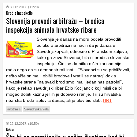
30.12.2017. (11:20)
Brod z inzpekcijo
Slovenija provodi arbitražu – brodica
inspekcije snimala hrvatske ribare
Slovenija je danas na moru počela provoditi
odluku o arbitraži na način da je danas u
Savudrijskoj vali, odnosno u Piranskom zaljevu,
kako ga zovu Slovenci, bila i i brodica slovenske
inspekcije. Čini se da nitko ništa korisno nije
radio nego da su demonstrirali inat – “Slovenci su se približavali,
nešto više snimali, obišli brodove i vratili se natrag” dok s
hrvatske strane “na svaki brod smo imali jedan naš patrolni”,
kako je rekao savudrijski ribar Ecio Kocijančić koji misli da bi
mogao dobiti kaznu jer ih je dobivao i ranije. Tri su hrvatska
ribarska broda isplovila danas, ali je ulov bio slab.
HRT
arbitraža
Savudrijska vala
22.12.2017. (10:50)
Ništa