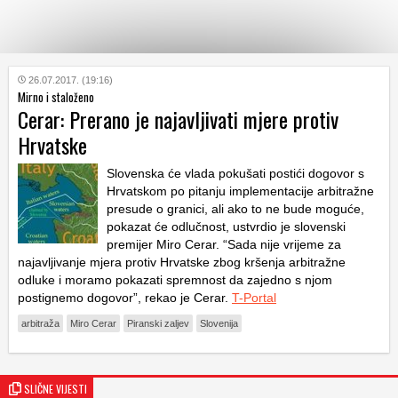
KATEGORIJE
26.07.2017. (19:16)
Mirno i staloženo
Cerar: Prerano je najavljivati mjere protiv
HRVATSKI
Hrvatske
WEB
Slovenska će vlada pokušati postići dogovor s
Hrvatskom po pitanju implementacije arbitražne
presude o granici, ali ako to ne bude moguće,
pokazat će odlučnost, ustvrdio je slovenski
premijer Miro Cerar. “Sada nije vrijeme za
najavljivanje mjera protiv Hrvatske zbog kršenja arbitražne
odluke i moramo pokazati spremnost da zajedno s njom
postignemo dogovor”, rekao je Cerar.
T-Portal
arbitraža
Miro Cerar
Piranski zaljev
Slovenija
SLIČNE VIJESTI