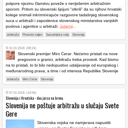
potpore njezinu članstvu poveže s neriješenim arbitražnim
sporom. Pritom su slovenski špijuni “otkrili” da su njihovi hrvatski
kolege snimali inkriminirajuće razgovore tadašnjeg slovenskog
suca u arbitraži i zaposlenice slovenskog ministarstva vanjskih
poslova i agentice u arbitraži.
Jutarnji
…
arbitraža
Piranski zaljev
Savudrijska vala
Slovenija
31.01.2018. (08:24)
Slovenski premijer Miro Cerar: Nećemo pristati na nove
pregovore o granici, arbitražu treba provesti. Kad bismo
na to pristali, to bi bilo nedopustivo udaljavanje od europskog i
međunarodnog prava, a time i od interesa Republike Slovenije
arbitraža
Miro Cerar
Slovenija
07.01.2018. (10:06)
Slovenija i Hrvatska - dva jarca na brvnu
Slovenija ne poštuje arbitražu u slučaju Svete
Gere
Slovenska vojska ne namjerava napustiti