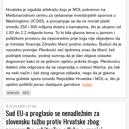
Hrvatska je izgubila arbitražu koju je MOL pokrenuo na
Međunarodnom centru za rješavanje investicijskih sporova u
Washingtonu (ICSID), a procjenjuje se da će morati platiti
između 250 i 300 milijuna dolara s kamatama, što je ukupno od
1.83 do 2.2 milijarde kuna. To bi bila glavna tema u javnom i
političkom prostoru da neposredno prije toga nije objavljeno da
je ministar financija Zdravko Marić podnio ostavku. Budući da je
navodno premijer Plenković već tjednima znao da Marić želi
podnijeti ostavku, postoji sumnja da je dan objave ostavke
dogovoren kako bi se jednom viješću prikrila druga. Plenkoviću
daleko više odgovara da se raspravlja o ostavci Marića, pa čak
na neki način i žali zbog njegova odlaska, nego da je glavna
tema gubitak spora između Republike Hrvatske i MOL-a, što je
ujedno politički poraz vladajuće garniture.
Index
arbitraža
MOL
31.01.2020. (17:30)
Sud EU-a proglasio se nenadležnim za
slovensku tužbu protiv Hrvatske zbog