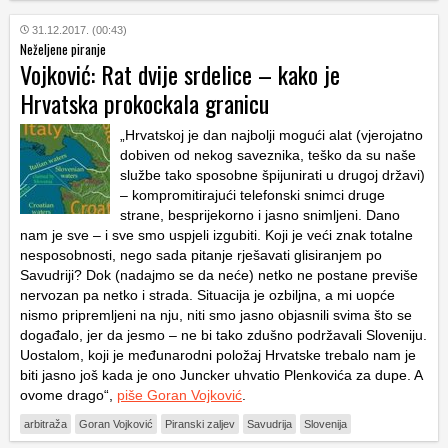
31.12.2017. (00:43)
Neželjene piranje
Vojković: Rat dvije srdelice – kako je
Hrvatska prokockala granicu
„Hrvatskoj je dan najbolji mogući alat (vjerojatno
dobiven od nekog saveznika, teško da su naše
službe tako sposobne špijunirati u drugoj državi)
– kompromitirajući telefonski snimci druge
strane, besprijekorno i jasno snimljeni. Dano
nam je sve – i sve smo uspjeli izgubiti. Koji je veći znak totalne
nesposobnosti, nego sada pitanje rješavati glisiranjem po
Savudriji? Dok (nadajmo se da neće) netko ne postane previše
nervozan pa netko i strada. Situacija je ozbiljna, a mi uopće
nismo pripremljeni na nju, niti smo jasno objasnili svima što se
događalo, jer da jesmo – ne bi tako zdušno podržavali Sloveniju.
Uostalom, koji je međunarodni položaj Hrvatske trebalo nam je
biti jasno još kada je ono Juncker uhvatio Plenkovića za dupe. A
ovome drago“,
piše Goran Vojković
.
arbitraža
Goran Vojković
Piranski zaljev
Savudrija
Slovenija