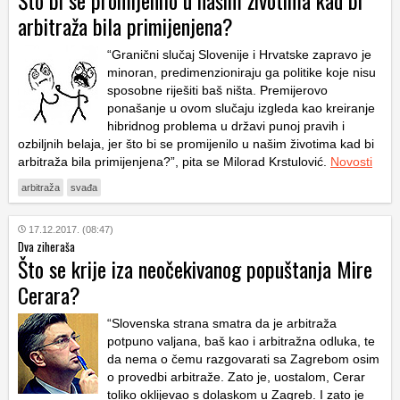
Što bi se promijenilo u našim životima kad bi
arbitraža bila primijenjena?
“Granični slučaj Slovenije i Hrvatske zapravo je
minoran, predimenzioniraju ga politike koje nisu
sposobne riješiti baš ništa. Premijerovo
ponašanje u ovom slučaju izgleda kao kreiranje
hibridnog problema u državi punoj pravih i
ozbiljnih belaja, jer što bi se promijenilo u našim životima kad bi
arbitraža bila primijenjena?”, pita se Milorad Krstulović.
Novosti
arbitraža
svađa
17.12.2017. (08:47)
Dva ziheraša
Što se krije iza neočekivanog popuštanja Mire
Cerara?
“Slovenska strana smatra da je arbitraža
potpuno valjana, baš kao i arbitražna odluka, te
da nema o čemu razgovarati sa Zagrebom osim
o provedbi arbitraže. Zato je, uostalom, Cerar
toliko oklijevao s dolaskom u Zagreb. I zato je