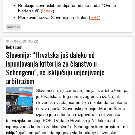
Reakcije slovenskih medija na odluku suda: “Ovo je
hladan tuš” (
Index
)
Plenković poziva Sloveniju na dijalog (
HRT
)
arbitraža
07.04.2019. (00:22)
Bok sused
Slovenija: “Hrvatska još daleko od
ispunjavanja kriterija za članstvo u
Schengenu”, ne isključuju ucjenjivanje
arbitražom
Slovenci su, sjećamo se, muljali s arbitražom, pa
je Hrvatska iz tog sumnjivog posla izašla, ali
slovenska vladajuća politika nikako da se okane
ćorava posla. Slovenski premijer Marjan Šarec
izjavio je u subotu u razgovoru za slovensku
televizijsku postaju POP-TV da je Hrvatska još “daleko od
ispunjavanja kriterija za članstvo” u Schengenskom prostoru, ne
isključujući mogućnost da njegova vlada pitanje slovenske