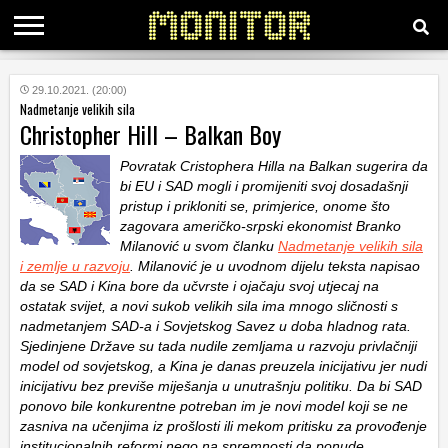
KATEGORIJE
29.10.2021. (20:00)
Nadmetanje velikih sila
Christopher Hill – Balkan Boy
HRVATSKI
WEB
Povratak Cristophera Hilla na Balkan sugerira da
bi EU i SAD mogli i promijeniti svoj dosadašnji
pristup i prikloniti se, primjerice, onome što
zagovara američko-srpski ekonomist Branko
Milanović u svom članku
Nadmetanje velikih sila
i zemlje u razvoju
. Milanović je u uvodnom dijelu teksta napisao
da se SAD i Kina bore da učvrste i ojačaju svoj utjecaj na
ostatak svijet, a novi sukob velikih sila ima mnogo sličnosti s
nadmetanjem SAD-a i Sovjetskog Savez u doba hladnog rata.
Sjedinjene Države su tada nudile zemljama u razvoju privlačniji
model od sovjetskog, a Kina je danas preuzela inicijativu jer nudi
inicijativu bez previše miješanja u unutrašnju politiku. Da bi SAD
ponovo bile konkurentne potreban im je novi model koji se ne
zasniva na učenjima iz prošlosti ili mekom pritisku za provođenje
institucionalnih reformi nego na spremnosti da ponude