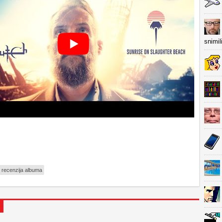
snimil
recenzija albuma