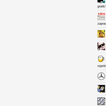
gradu’
zapra
mjerit