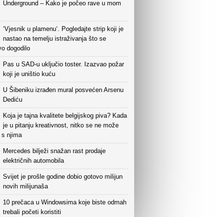
Underground – Kako je počeo rave u mom
‘Vjesnik u plamenu‘. Pogledajte strip koji je
nastao na temelju istraživanja što se
vo dogodilo
Pas u SAD-u uključio toster. Izazvao požar
koji je uništio kuću
U Šibeniku izrađen mural posvećen Arsenu
Dediću
Koja je tajna kvalitete belgijskog piva? Kada
je u pitanju kreativnost, nitko se ne može
i s njima
Mercedes bilježi snažan rast prodaje
električnih automobila
Svijet je prošle godine dobio gotovo milijun
novih milijunaša
10 prečaca u Windowsima koje biste odmah
trebali početi koristiti