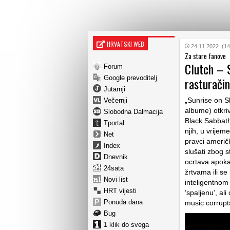
HRVATSKI WEB
24.11.2022. (14
Za stare fanove
Clutch – 
Forum
Google prevoditelj
rasturači
Jutarnji
„Sunrise on S
Večernji
albume) otkri
Slobodna Dalmacija
Black Sabbath
Tportal
njih, u vrijem
Net
pravci američ
Index
slušati zbog s
Dnevnik
ocrtava apoka
24sata
žrtvama ili se
Novi list
inteligentnom
HRT vijesti
‘spaljenu’, al
Ponuda dana
music corrupt
Bug
1 klik do svega