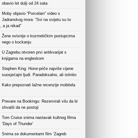
obavio let dulji od 24 sata
Moby objavio “Porcelain” video s
Jadranskog mora: “Svi na svijetu su to
i, a ja nikad”
Žene ovisnije o kozmetičkim postupcima
nego o kockanju
U Zagrebu otvoren prvi antikvarijat s
knjigama na engleskom
Stephen King: Horor-priče najviše cijene
suosjećajni ljudi. Paradoksalno, ali istinito
Kako prepoznati lažne recenzije mobitela
Prevare na Bookingu: Rezervirali vilu da bi
shvatili da ne postoji
Tom Cruise snima nastavak kultnog filma
‘Days of Thunder’
Snima se dokumentarni film ‘Zagreb