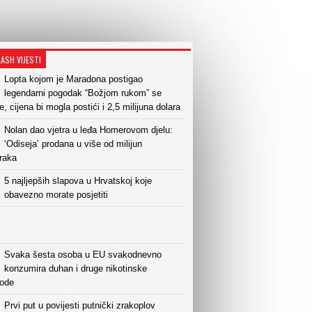
LASH VIJESTI
Lopta kojom je Maradona postigao
legendarni pogodak “Božjom rukom” se
e, cijena bi mogla postići i 2,5 milijuna dolara
Nolan dao vjetra u leđa Homerovom djelu:
‘Odiseja’ prodana u više od milijun
raka
5 najljepših slapova u Hrvatskoj koje
obavezno morate posjetiti
Svaka šesta osoba u EU svakodnevno
konzumira duhan i druge nikotinske
vode
Prvi put u povijesti putnički zrakoplov