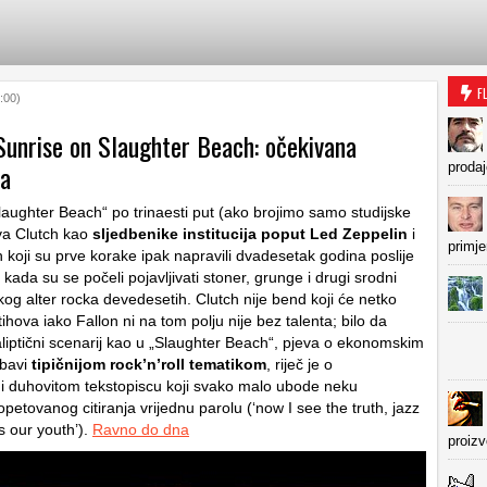
F
:00)
Sunrise on Slaughter Beach: očekivana
na
prodaj
laughter Beach“ po trinaesti put (ako brojimo samo studijske
va Clutch kao
sljedbenike institucija poput Led Zeppelin
i
primje
 koji su prve korake ipak napravili dvadesetak godina poslije
e kada su se počeli pojavljivati stoner, grunge i drugi srodni
kog alter rocka devedesetih. Clutch nije bend koji će netko
tihova iako Fallon ni na tom polju nije bez talenta; bilo da
liptični scenarij kao u „Slaughter Beach“, pjeva o ekonomskim
 bavi
tipičnijom rock’n’roll tematikom
, riječ je o
 i duhovitom tekstopiscu koji svako malo ubode neku
i opetovanog citiranja vrijednu parolu (‘now I see the truth, jazz
s our youth’).
Ravno do dna
proiz