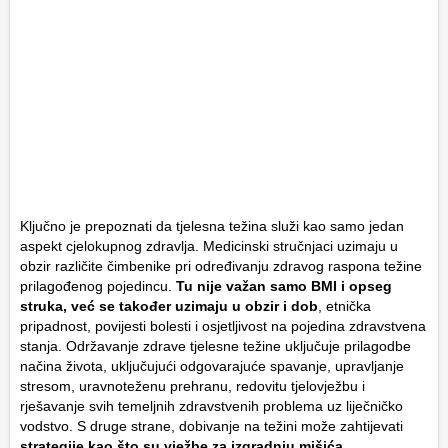
Ključno je prepoznati da tjelesna težina služi kao samo jedan
aspekt cjelokupnog zdravlja. Medicinski stručnjaci uzimaju u
obzir različite čimbenike pri određivanju zdravog raspona težine
prilagođenog pojedincu.
Tu nije važan samo BMI i opseg
struka, već se također uzimaju u obzir i dob
, etnička
pripadnost, povijesti bolesti i osjetljivost na pojedina zdravstvena
stanja. Održavanje zdrave tjelesne težine uključuje prilagodbe
načina života, uključujući odgovarajuće spavanje, upravljanje
stresom, uravnoteženu prehranu, redovitu tjelovježbu i
rješavanje svih temeljnih zdravstvenih problema uz liječničko
vodstvo. S druge strane, dobivanje na težini može zahtijevati
strategije kao što su vježbe za izgradnju mišića,