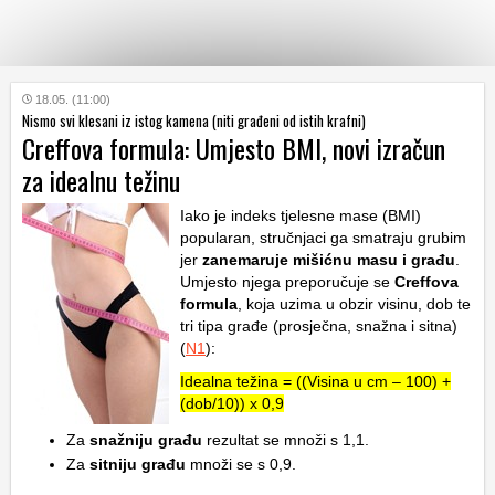
KATEGORIJE
18.05. (11:00)
Nismo svi klesani iz istog kamena (niti građeni od istih krafni)
Creffova formula: Umjesto BMI, novi izračun
HRVATSKI
za idealnu težinu
WEB
Iako je indeks tjelesne mase (BMI)
popularan, stručnjaci ga smatraju grubim
jer
zanemaruje mišićnu masu i građu
.
Umjesto njega preporučuje se
Creffova
formula
, koja uzima u obzir visinu, dob te
tri tipa građe (prosječna, snažna i sitna)
(
N1
):
Idealna težina = ((Visina u cm – 100) +
(dob/10)) x 0,9
Za
snažniju građu
rezultat se množi s
1,1
.
Za
sitniju građu
množi se s
0,9
.