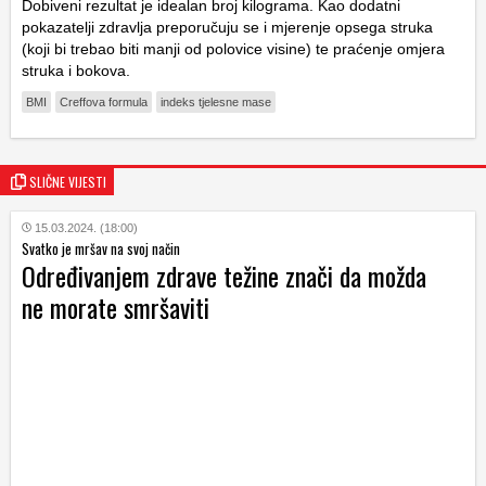
Dobiveni rezultat je idealan broj kilograma. Kao dodatni
pokazatelji zdravlja preporučuju se i mjerenje opsega struka
(koji bi trebao biti manji od polovice visine) te praćenje omjera
struka i bokova.
BMI
Creffova formula
indeks tjelesne mase
SLIČNE VIJESTI
15.03.2024. (18:00)
Svatko je mršav na svoj način
Određivanjem zdrave težine znači da možda
ne morate smršaviti